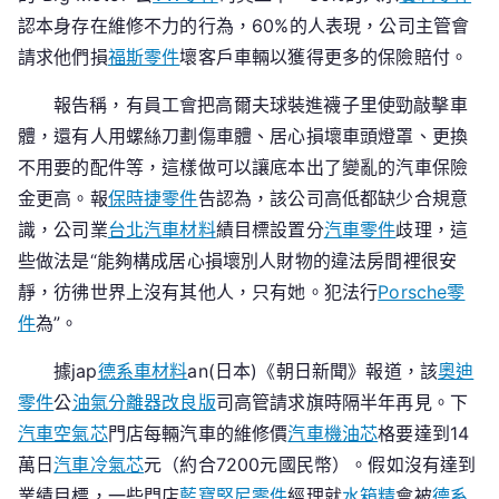
商
認本身存在維修不力的行為，60%的人表現，公司主管會
被
請求他們損
福斯零件
壞客戶車輛以獲得更多的保險賠付。
曝
說
報告稱，有員工會把高爾夫球裝進襪子里使勁敲擊車
謊
體，還有人用螺絲刀劃傷車體、居心損壞車頭燈罩、更換
保：
不用要的配件等，這樣做可以讓底本出了變亂的汽車保險
有
金更高。報
保時捷零件
告認為，該公司高低都缺少合規意
員
識，公司業
台北汽車材料
績目標設置分
汽車零件
歧理，這
工
些做法是“能夠構成居心損壞別人財物的違法房間裡很安
把
靜，彷彿世界上沒有其他人，只有她。犯法行
Porsche零
高
件
為”。
爾
夫
據jap
德系車材料
an(日本)《朝日新聞》報道，該
奧迪
球
零件
公
油氣分離器改良版
司高管請求旗時隔半年再見。下
裝
汽車空氣芯
門店每輛汽車的維修價
汽車機油芯
格要達到14
襪
萬日
汽車冷氣芯
子
元（約合7200元國民幣）。假如沒有達到
里
業績目標，一些門店
藍寶堅尼零件
經理就
水箱精
會被
德系