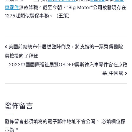
用
車零件
無故降職。截至今朝，“Big Motor”公司被發現存在
力
1275起類似騙保事務。（王策）
敲
車
_
中
文
美國前總統布什居然臨陣倒戈，將支撐的一票秀傳醫院
國
勞檢投向了拜登
章
網
2023中國國際福祉展覽OSDER奧斯德汽車零件會在京啟
導
幕_中國網
覽
發佈留言
發佈留言必須填寫的電子郵件地址不會公開。
必填欄位標
示為
*