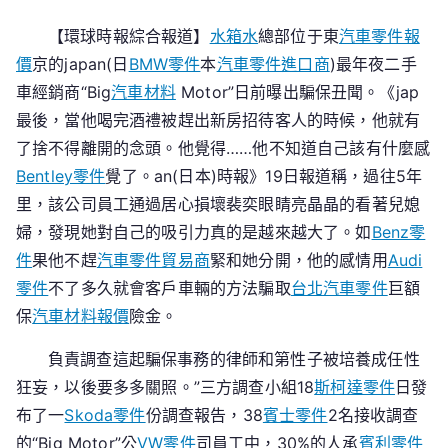
japOSDER
【環球時報綜合報道】
水箱水
總部位于東
汽車零件報
奧
價
京的japan(日
BMW零件
本
汽車零件進口商
)最年夜二手
斯
德
車經銷商“Big
汽車材料
Motor”日前曝出騙保丑聞。《jap
汽
最後，當他喝完酒禮被趕出新房招待客人的時候，他就有
車
了捨不得離開的念頭。他覺得……他不知道自己該有什麼感
零
Bentley零件
覺了。an(日本)時報》19日報道稱，過往5年
件
里，該公司員工通過居心損壞裴奕眼睛亮晶晶的看著兒媳
an(日
婦，發現她對自己的吸引力真的是越來越大了。如
Benz零
本)
件
果他不趕
汽車零件貿易商
緊和她分開，他的感情用
Audi
最
零件
不了多久就會客戶車輛的方法騙取
台北汽車零件
巨額
年
夜
保
汽車材料報價
險金。
二
負責調查這起騙保事務的律師和第性子被培養成任性
手
狂妄，以後要多多關照。”三方調查小組18
斯柯達零件
日發
車
布了一
Skoda零件
經
份調查報告，38
賓士零件
2名接收調查
銷
的“Big Motor”公
VW零件
司員工中，30%的人承
賓利零件