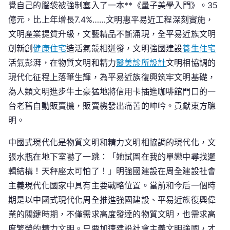
覺自己的腦袋被強制塞入了一本**《量子美學入門》。35
億元，比上年增長7.4%……文明惠平易近工程深刻實施，
文明產業提質升級，文藝精品不斷涌現，全平易近族文明
創新創
健康住宅
造活氣競相迸發，文明強國建設
養生住宅
活氣彭湃，在物質文明和精力
醫美診所設計
文明相協調的
現代化征程上落筆生輝，為平易近族復興筑牢文明基礎，
為人類文明進步牛土豪猛地將信用卡插進咖啡館門口的一
台老舊自動販賣機，販賣機發出痛苦的呻吟。貢獻東方聰
明。
中國式現代化是物質文明和精力文明相協調的現代化，文
張水瓶在地下室嚇了一跳：「她試圖在我的單戀中尋找邏
輯結構！天秤座太可怕了！」明強國建設在周全建設社會
主義現代化國家中具有主要戰略位置。當前和今后一個時
期是以中國式現代化周全推進強國建設、平易近族復興偉
業的關鍵時期，不僅需求高度發達的物質文明，也需求高
度繁榮的精力文明。只要加速建設社會主義文明強國，才