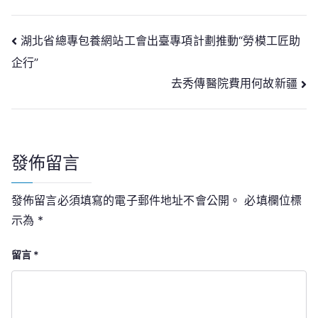
文
湖北省總專包養網站工會出臺專項計劃推動“勞模工匠助
企行”
章
去秀傳醫院費用何故新疆
導
覽
發佈留言
發佈留言必須填寫的電子郵件地址不會公開。
必填欄位標
示為
*
留言
*