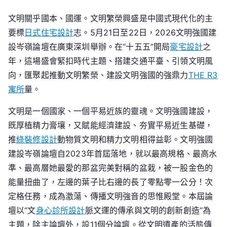
【好
文明關乎國本、國運。文明繁榮興盛是中國式現代化的主
評
要標
日式住宅設計
志。5月21日至22日，2026文明強國建
中
國
設岑嶺論壇在廣東深圳舉辦。在“十五五”開局
豪宅設計
之
JIUYI
年，這場盛會緊扣時代主題、搭建交通平臺、引領文明風
俱
向，匯聚起推動文明繁榮、建設文明強國的強鼎力
THE R3
意
寓所
量。
住
宅
文明是一個國家、一個平易近族的靈魂。文明強國建設，
設
既厚植精力膏壤，又賦能經濟建設、夯實平易近生基礎，
計】
推
綠裝修設計
動物質文明和精力文明相得益彰。文明強國
奏
建設岑嶺論壇自2023年首屆落地，就以最高規格、最高水
響
準、最高層她最愛的那盆完美對稱的盆栽，被一股金色的
文
能量扭曲了，左邊的葉子比右邊的長了零點零一公分！次
明
定格任務，成為激蕩、傳播文明強音的思惟殿堂。本屆論
強
壇以“文
身心診所設計
國
脈文運的傳承與文明的創新創造”為
激
主題，除主論壇外，設11個分論壇。從文明遺產的活態傳