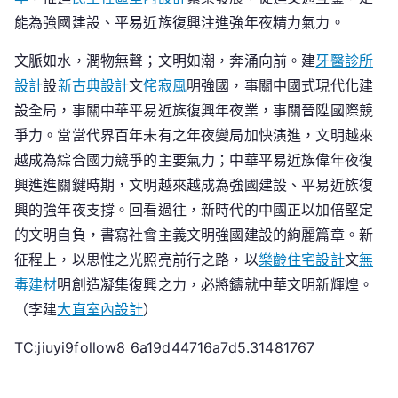
能為強國建設、平易近族復興注進強年夜精力氣力。
文脈如水，潤物無聲；文明如潮，奔涌向前。建
牙醫診所
設計
設
新古典設計
文
侘寂風
明強國，事關中國式現代化建
設全局，事關中華平易近族復興年夜業，事關晉陞國際競
爭力。當當代界百年未有之年夜變局加快演進，文明越來
越成為綜合國力競爭的主要氣力；中華平易近族偉年夜復
興進進關鍵時期，文明越來越成為強國建設、平易近族復
興的強年夜支撐。回看過往，新時代的中國正以加倍堅定
的文明自負，書寫社會主義文明強國建設的絢麗篇章。新
征程上，以思惟之光照亮前行之路，以
樂齡住宅設計
文
無
毒建材
明創造凝集復興之力，必將鑄就中華文明新輝煌。
（李建
大直室內設計
）
TC:jiuyi9follow8 6a19d44716a7d5.31481767