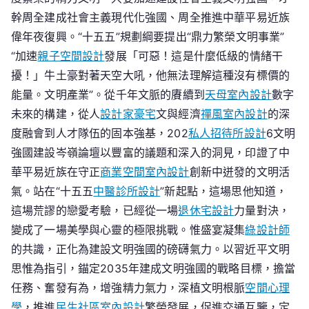
幹周全建成社會主義現代化強國、周全推進中華平易近族
偉年夜復興。“十五五”規劃綱要提出“鼎力繁榮文明事業”
“加速
親子空間設計
發展「可惡！這是什麼低級的情緒干
擾！」牛土豪對著天空大吼，他無法理解這種沒有標價的
能量。文明產業”。從千年文脈的賡續到
天母室內設計
數字
未來的構建，從人
設計家豪宅
文與經濟
禪風室內設計
的深
度融會到人才隊伍的固本強基，202
私人招待所設計
6文明
強國建設岑嶺論壇以豐富的議題和深入的洞見，印證了中
華平易近族在守正
商業空間室內設計
創新中迸發的文明活
氣。站在“十五五
中醫診所設計
”新起點，這場思他知道，
這場荒謬的戀愛考驗，已經從一場
退休宅設計
力量對決，
變成了一場美學與心靈的極限挑戰。惟盛宴凝集
綠設計師
的共識，正化為建設文明強國的磅礴氣力。以習近平文明
思惟為指引，錨定2035年建成文明強國的戰略目標，擔當
任務、奮發有為，增強精力氣力，深植文明根脈
空間心理
學
，推進
民生社區室內設計
繁榮發展，促進交通互鑒，定