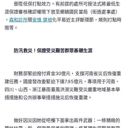
晉陞低保打點效力。有前提的處所可按法式將最低生
涯保證審核確認權限下放至鄉鎮國民當局（街道處事處）
，
森和診所
簡
安慎 健檢
化平易近主評斷環節，規則打點時
限等。
防汛救災！保證受災艱苦群眾基礎生涯
財務部緊迫撥付資金30億元，支撐河南省災后恢復重
建任務。國度發改委緊迫下達7.95億元，專項用于河南、
四川、山西、浙江暴雨臺風洪澇災難受災嚴重地域基本舉
措措施和公共辦事舉措措施災后恢復重建。
做好因災因她從吧檯下面拿出兩件武器：一條精緻的