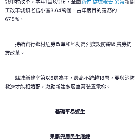
城中村改革，本年1至6月份，全國
新竹 健檢報告 異常
新開
工改革城鎮老舊小區3.64萬個，占年度目的義務的
67.5%。
持續實行鄉村危房改革和地動高烈度設防線區農房抗
震改革。
縣城新建室第以6層為主，最高不跨越18層，要與消防
救濟才能相婚配，激勵新建多層室第裝置電梯。
基礎
平易近生
果斷兜居民生底線