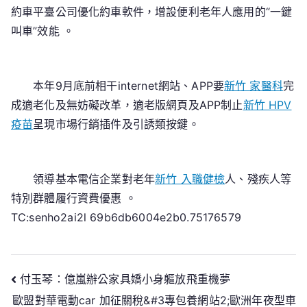
約車平臺公司優化約車軟件，增設便利老年人應用的“一鍵
叫車”效能 。
本年9月底前相干internet網站、APP要
新竹 家醫科
完
成適老化及無妨礙改革，適老版網頁及APP制止
新竹 HPV
疫苗
呈現市場行銷插件及引誘類按鍵。
領導基本電信企業對老年
新竹 入職健檢
人、殘疾人等
特別群體履行資費優惠 。
TC:senho2ai2l 69b6db6004e2b0.75176579
文
付玉琴：億嵐辦公家具嬌小身軀放飛重機夢
歐盟對華電動car 加征關稅&#3專包養網站2;歐洲年夜型車