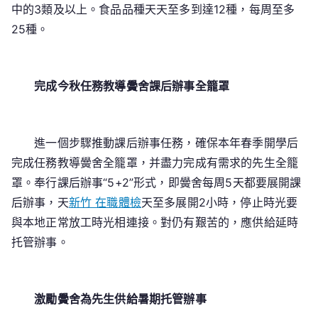
中的3類及以上。食品品種天天至多到達12種，每周至多
25種。
完成今秋任務教導黌舍課后辦事全籠罩
進一個步驟推動課后辦事任務，確保本年春季開學后
完成任務教導黌舍全籠罩，并盡力完成有需求的先生全籠
罩。奉行課后辦事“5+2”形式，即黌舍每周5天都要展開課
后辦事，天
新竹 在職體檢
天至多展開2小時，停止時光要
與本地正常放工時光相連接。對仍有艱苦的，應供給延時
托管辦事。
激勵黌舍為先生供給暑期托管辦事