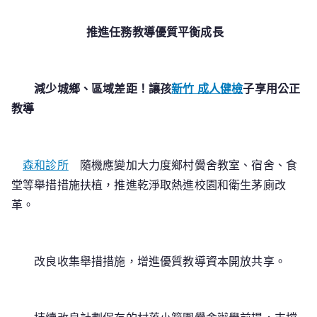
科
近
推進任務教導優質平衡成長
生
好
新
減少城鄉、區域差距！讓孩
新竹 成人健檢
子享用公正
聞！
教導
森和診所
隨機應變加大力度鄉村黌舍教室、宿舍、食
堂等舉措措施扶植，推進乾淨取熱進校園和衛生茅廁改
革。
改良收集舉措措施，增進優質教導資本開放共享。