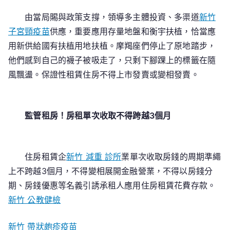
由當局賜與政策支撐，領導多主體投資、多渠道
新竹
子宮頸疫苗
供應，重要應用存量地盤和衡宇扶植，恰當應
用新供給國有扶植用地扶植。摩羯座們停止了原地踏步，
他們感到自己的襪子被吸走了，只剩下腳踝上的標籤在隨
風飄盪。保證性租賃住房不得上市發賣或變相發賣。
監管租房！房租單次收取不得跨越3個月
住房租賃企
新竹 減重 診所
業單次收取房錢的周期準繩
上不跨越3個月，不得變相展開金融營業，不得以房錢分
期、房錢優惠等名義引誘承租人應用住房租賃花費存款。
新竹 公教健檢
新竹 帶狀皰疹疫苗