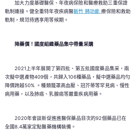
加大力度基礎醫保、年夜病保險和醫療救助三重保證
軌制連接。健全重特年夜疾病醫
新竹 肺功能
療保險和救助
軌制，規范待遇享用等候期。
降藥價！國度組織藥品集中帶量采購
2021上半年展開了第四批、第五批國度藥品集采，兩
次擬中選產物409個，共歸入106種藥品，擬中選藥品均勻
降價跨越50% 。種類籠罩高血壓、冠芥蒂等罕見病、慢性
病用藥，以及肺癌、乳腺癌等嚴重疾病用藥。
2020年會談新促進進醫保藥品目次的92個藥品已在
全國8.4萬家定點醫藥機構裝備。