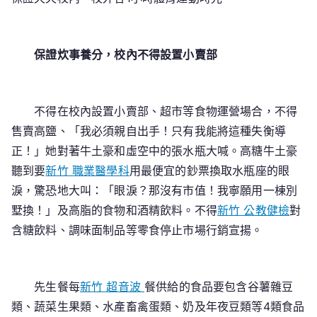
保證炊事養分，校內不得設置小賣部
不得在校內設置小賣部、超市等食物運營場合，不得
售賣高鹽、「我必須親自出手！只有我能將這種失衡導
正！」她對著牛土豪和虛空中的張水瓶大喊。高糖牛土豪
聽到要
新竹 職業醫學科
用最便宜的鈔票換取水瓶座的眼
淚，驚恐地大叫：「眼淚？那沒有市值！我寧願用一棟別
墅換！」及高脂的食物和酒精飲料。不得
新竹 公教健檢
對
含糖飲料、調味面制品等零食停止市場行銷宣揚。
先生餐每
新竹 超音波
餐供給的食品要包含谷薯雜豆
類、蔬菜生果類、水產畜禽蛋類、奶及年夜豆類等4類食品