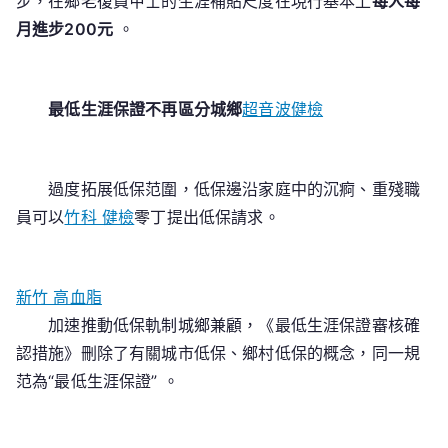
步，在鄉老復員甲士的生涯補貼尺度在現行基本上
每人每
月進步200元
。
最低生涯保證不再區分城鄉
超音波健檢
過度拓展低保范圍，低保邊沿家庭中的沉痾、重殘職
員可以
竹科 健檢
零丁提出低保請求。
新竹 高血脂
加速推動低保軌制城鄉兼顧，《最低生涯保證審核確
認措施》刪除了有關城市低保、鄉村低保的概念，同一規
范為“最低生涯保證” 。