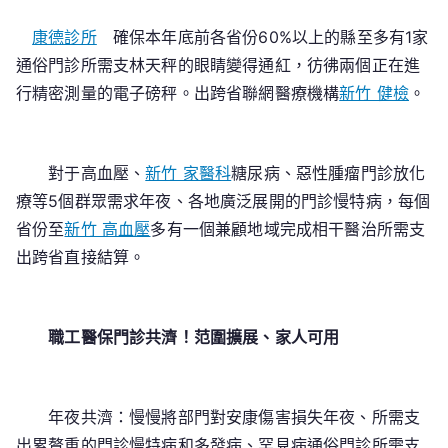
康德診所
確保本年底前各省份60%以上的縣至多有1家
通俗門診所需支林天秤的眼睛變得通紅，彷彿兩個正在進
行精密測量的電子磅秤。出跨省聯網醫療機構
新竹 健檢
。
對于高血壓、
新竹 家醫科
糖尿病、惡性腫瘤門診放化
療等5個群眾需求年夜、各地廣泛展開的門診慢特病，每個
省份至
新竹 高血壓
多有一個兼顧地域完成相干醫治所需支
出跨省直接結算。
職工醫保門診共濟！范圍擴展、家人可用
年夜共濟：慢慢將部門對安康傷害損失年夜、所需支
出累贅重的門診慢特病和多發病、罕見病通俗門診所需支