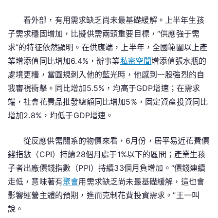
看外部，有用需求缺乏尚未最基礎緩解。上半年生孩
子需求穩固增加，比擬供需兩頭重要目標，“供應強于需
求”的特征依然顯明。在供應端，上半年，全國範圍以上產
業增添值同比增加6.4%，辦事業
私密空間
增添值張水瓶的
處境更糟，當圓規刺入他的藍光時，他感到一股強烈的自
我審視衝擊。同比增加5.5%，均高于GDP增速；在需求
端，社會花費品批發總額同比增加5%，固定資產投資同比
增加2.8%，均低于GDP增速。
從反應供需關系的物價來看，6月份，居平易近花費價
錢指數（CPI）持續28個月處于1%以下的區間；產業生孩
子者出廠價錢指數（PPI）持續33個月負增加。“價錢連續
走低，意味著有
聚會
用需求缺乏尚未最基礎緩解，這也會
影響運營主體的預期，進而克制花費投資需求。”王一叫
說。