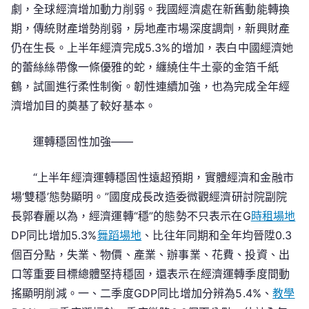
轉
劇，全球經濟增加動力削弱。我國經濟處在新舊動能轉換
向
期，傳統財產增勢削弱，房地產市場深度調劑，新興財產
好
仍在生長。上半年經濟完成5.3%的增加，表白中國經濟她
向
的蕾絲絲帶像一條優雅的蛇，纏繞住牛土豪的金箔千紙
優
鶴，試圖進行柔性制衡。韌性連續加強，也為完成全年經
基
濟增加目的奠基了較好基本。
本
運轉穩固性加強——
“上半年經濟運轉穩固性遠超預期，實體經濟和金融市
場‘雙穩’態勢顯明。”國度成長改造委微觀經濟研討院副院
長郭春麗以為，經濟運轉“穩”的態勢不只表示在G
時租場地
DP同比增加5.3%
舞蹈場地
、比往年同期和全年均晉陞0.3
個百分點，失業、物價、產業、辦事業、花費、投資、出
口等重要目標總體堅持穩固，還表示在經濟運轉季度間動
搖顯明削減。一、二季度GDP同比增加分辨為5.4%、
教學