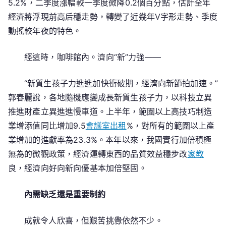
5.2%，二季度漲幅較一季度微降0.2個百分點，估計全年
經濟將浮現前高后穩走勢，轉變了近幾年V字形走勢、季度
動搖較年夜的特色。
經這時，咖啡館內。濟向“新”力強——
“新質生孩子力進進加快衝破期，經濟向新節拍加速。”
郭春麗說，各地隨機應變成長新質生孩子力，以科技立異
推進財產立異進進慢車道。上半年，範圍以上高技巧制造
業增添值同比增加9.5
會議室出租
%，對所有的範圍以上產
業增加的進獻率為23.3%。本年以來，我國實行加倍積極
無為的微觀政策，經濟運轉東西的品質效益穩步改
家教
良，經濟向好向新向優基本加倍堅固。
內需缺乏還是重要制約
成就令人欣喜，但艱苦挑釁依然不少。