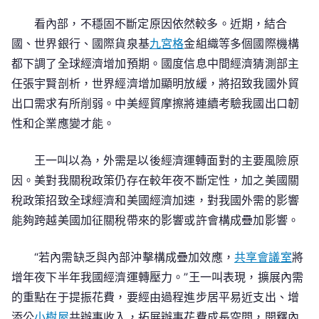
看內部，不穩固不斷定原因依然較多。近期，結合
國、世界銀行、國際貨泉基
九宮格
金組織等多個國際機構
都下調了全球經濟增加預期。國度信息中間經濟猜測部主
任張宇賢剖析，世界經濟增加顯明放緩，將招致我國外貿
出口需求有所削弱。中美經貿摩擦將連續考驗我國出口韌
性和企業應變才能。
王一叫以為，外需是以後經濟運轉面對的主要風險原
因。美對我關稅政策仍存在較年夜不斷定性，加之美國關
稅政策招致全球經濟和美國經濟加速，對我國外需的影響
能夠跨越美國加征關稅帶來的影響或許會構成疊加影響。
“若內需缺乏與內部沖擊構成疊加效應，
共享會議室
將
增年夜下半年我國經濟運轉壓力。”王一叫表現，擴展內需
的重點在于提振花費，要經由過程進步居平易近支出、增
添公
小樹屋
共辦事收入，拓展辦事花費成長空間，開釋內