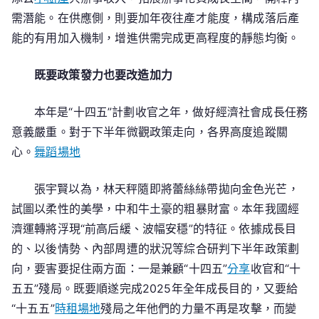
需潛能。在供應側，則要加年夜往產才能度，構成落后產
能的有用加入機制，增進供需完成更高程度的靜態均衡。
既要政策發力也要改造加力
本年是“十四五”計劃收官之年，做好經濟社會成長任務
意義嚴重。對于下半年微觀政策走向，各界高度追蹤關
心。
舞蹈場地
張宇賢以為，林天秤隨即將蕾絲絲帶拋向金色光芒，
試圖以柔性的美學，中和牛土豪的粗暴財富。本年我國經
濟運轉將浮現“前高后緩、波幅安穩”的特征。依據成長目
的、以後情勢、內部周遭的狀況等綜合研判下半年政策劃
向，要害要捉住兩方面：一是兼顧“十四五”
分享
收官和“十
五五”殘局。既要順遂完成2025年全年成長目的，又要給
“十五五”
時租場地
殘局之年他們的力量不再是攻擊，而變