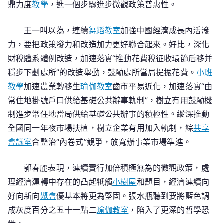
鼎力度
教學
，進一個步驟進步微觀政策普惠性。
王一叫以為，連續
舞蹈教室
加強中國經濟成長內活潑
力，要把政策發力和改造加力更好聯合起來。好比，深化
財稅體系體例改造，加速落實“推動花費稅征收環節后移并
穩步下劃處所”的改造舉動，鼓勵處所當局提振花費。
小班
教學
加速農業轉移生
瑜伽教室
齒市平易近化，加速落實“由
常住地掛號戶口供給基礎公共辦事軌制”，樹立有用鼓勵機
制進步常住地當局供給基礎公共辦事的積極性。縱深推動
全國同一年夜市場扶植，樹立企業有用加入軌制，綜
共享
會議室
合整治“內卷式”競爭，放寬辦事業市場準進。
郭春麗表現，連續實行加倍積極無為的微觀政策，處
理經濟運轉中存在的凸起牴觸
小樹屋
和題目，經濟連續向
好向新向
聚會
優基本將更為堅固。張水瓶聽到要將藍色調
成灰度百分之五十一點二
瑜伽教室
，陷入了更深的哲學恐