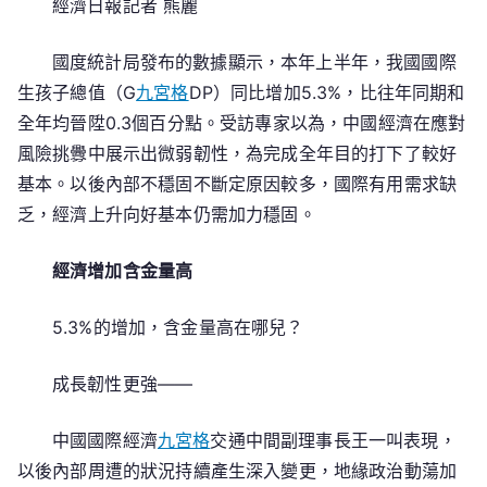
經濟日報記者 熊麗
國
經
國度統計局發布的數據顯示，本年上半年，我國國際
濟
新
生孩子總值（G
九宮格
DP）同比增加5.3%，比往年同期和
看
全年均晉陞0.3個百分點。受訪專家以為，中國經濟在應對
到
風險挑釁中展示出微弱韌性，為完成全年目的打下了較好
九
基本。以後內部不穩固不斷定原因較多，國際有用需求缺
宮
乏，經濟上升向好基本仍需加力穩固。
格
分
經濟增加含金量高
享
點
5.3%的增加，含金量高在哪兒？
丨
筑
成長韌性更強——
牢
經
中國國際經濟
九宮格
交通中間副理事長王一叫表現，
濟
以後內部周遭的狀況持續產生深入變更，地緣政治動蕩加
運