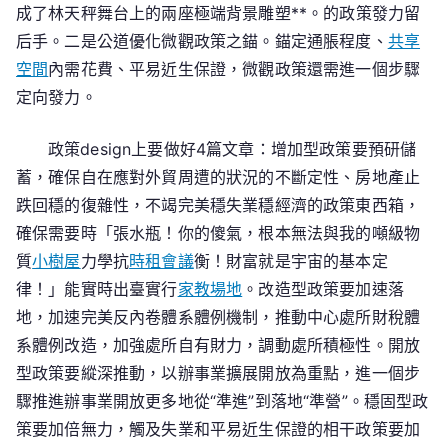
成了林天秤舞台上的兩座極端背景雕塑**。的政策發力留
后手。二是公道優化微觀政策之錨。錨定通脹程度、
共享
空間
內需花費、平易近生保證，微觀政策還需進一個步驟
定向發力。
政策design上要做好4篇文章：增加型政策要預研儲
蓄，確保自在應對外貿周遭的狀況的不斷定性、房地產止
跌回穩的復雜性，不竭完美穩失業穩經濟的政策東西箱，
確保需要時「張水瓶！你的傻氣，根本無法與我的噸級物
質
小樹屋
力學抗
時租會議
衡！財富就是宇宙的基本定
律！」能實時出臺實行
家教場地
。改造型政策要加速落
地，加速完美反內卷體系體例機制，推動中心處所財稅體
系體例改造，加強處所自有財力，調動處所積極性。開放
型政策要縱深推動，以辦事業擴展開放為重點，進一個步
驟推進辦事業開放更多地從“準進”到落地“準營”。穩固型政
策要加倍無力，觸及失業和平易近生保證的相干政策要加