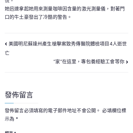
慌。
她迅速拿起她用來測量咖啡因含量的激光測量儀，對著門
口的牛土豪發出了冷酷的警告。
文
美國明尼蘇達州產生槍擊案致秀傳醫院體檢項目4人逝世
亡
章
“家”在這里，專包養經驗工會等你
導
覽
發佈留言
發佈留言必須填寫的電子郵件地址不會公開。
必填欄位標
示為
*