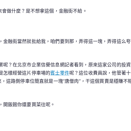
來會做什麼？是不想拿這個，金融街不給。
，金融街當然就批給我，咱們要到那，弄得這一塊，弄得這么夸
業呢？在北京市企業信譽信息網記者看到，原來這家公司的投資
是怎樣經營這片停車場的
賓士零件
呢？這位收費員說，他管著十
來，這路側停車位簡直就是一塊“唐僧肉”，干這個買賣是穩賺
，開飯館你還要買菜往呢。