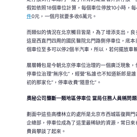
假如依照18個車位計算，每個車位停放10小時，每
件
0元，一個月就要多收6萬元。
而類似的情況在北京觸目皆是，為了增添支出，良
這是西直門四周的國民醫院北門路側停車位，底本
個車位至多可以停2個半汽車，所以，若何擺放車
層層轉包是今朝北京停車位治理的一個廣泛現象，
停車位治理“無序化”，經營“私誰也不知道新郎是
初的那家化”，停車收費“隨意化”。
奧秘公司壟斷一類地區停車位 當局任務人員稱問
劃面中這些高樓林立的處所是北京市西城區復興門
企總部，停車位成為了這里最稀缺的資源，常日來
費員攀談了起來。