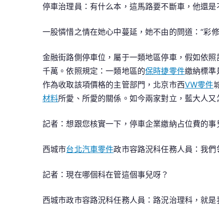
停車治理員：有什么本，這馬路要不斷車，他還是
一股憐惜之情在她心中蔓延，她不由的問道：“彩修
金融街路側停車位，屬于一類地區停車，假如依照該
千萬。依照規定：一類地區的
保時捷零件
繳納標準
作為收取該項價格的主管部門，北京市西
VW零件
材料
所愛、所愛的關係。如今兩家對立，藍大人又
記者：想跟您核實一下，停車企業繳納占位費的事
西城市
台北汽車零件
政市容路況科任務人員：我們
記者：現在哪個科在管這個事兒呀？
西城市政市容路況科任務人員：路況治理科，就是