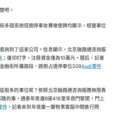
楚吧。
街多個街途徑側停車收費唆使牌均顯示，經營單位
查詢到了這家公司。信息顯示，北京融路通咨詢服
商
；復印打字，注冊資金僅為10萬元。隨后，記者
金融街所屬路段，路側占道停車位309
Audi零件
這般多的車位呢？依照北京融路通咨詢服務無限責
蹺的事。通泰年夜廈B座418室年夜門緊閉，門上
y零件
，記者來到年夜廈一層物業客服中間進行問