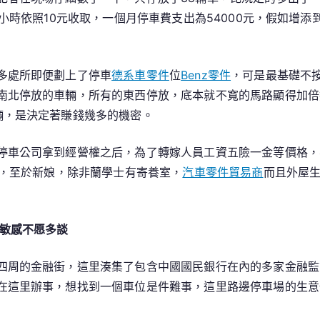
曝
小時依照10元收取，一個月停車費支出為54000元，假如增添到
多
重
倒
多處所即便劃上了停車
德系車零件
位
Benz零件
，可是最基礎不
手
南北停放的車輛，所有的東西停放，底本就不寬的馬路顯得加倍
數
輛，是決定著賺錢幾多的機密。
億
泊
停車公司拿到經營權之后，為了轉嫁人員工資五險一金等價格，
車
誰，至於新娘，除非蘭學士有寄養室，
汽車零件貿易商
而且外屋
費
往
向
題敏感不愿多談
不
明
_
四周的金融街，這里湊集了包含中國國民銀行在內的多家金融監
中
在這里辦事，想找到一個車位是件難事，這里路邊停車場的生意
國
成