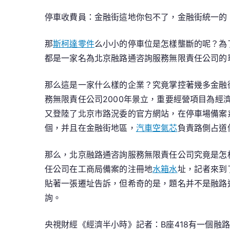
停車收費員：金融街這地你包不了，金融街統一的
那
斯柯達零件
么小小的停車位是怎樣壟斷的呢？為
都是一家名為北京融路通咨詢服務無限責任公司的
那么這是一家什么樣的企業？究竟掌控著幾多金融
務無限責任公司2000年景立，重要經營項目為經
又登陸了北京市路況委的官方網站，在停車場備案
個，并且在金融街地區，
汽車空氣芯
負責路側占道
那么，北京融路通咨詢服務無限責任公司究竟是怎
任公司在工商局備案的注冊地
水箱水
址，記者來到
貼著一張遷址告訴，但希奇的是，題名并不是融路
詢。
央視財經《經濟半小時》記者：B座418有一個融