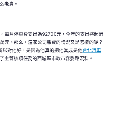
么老貴。
，每月停車費支出為92700元，全年的支出將超過
94萬元。那么，這家公司繳費的情況又是怎樣的呢？
所以對他好，是因為他真的把他當成是他
台北汽車
了主管該項任務的西城區市政市容委路況科。