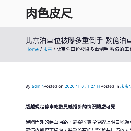
Skip
肉色皮尺
to
content
北京泊車位被曝多重倒手 數億泊
Home
未來
北京泊車位被曝多重倒手 數億泊車
By
admin
Posted on
2026 年 6 月 27 日
Posted in
未來
N
超越規定停車總數見縫插針的情況隨處可見
建國門外的建華南路，路邊收費唆使牌上明白地顯
定停放到停車線內，幾乎所有的是豎著并排停放。