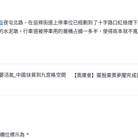
版
夜屯北路，在這條街道上停車位已經劃到了十字路口紅綠燈下
的水泥墩。行車道被停車用的錐桶占據一多半，使得底本就不寬
要活氣_中國扶貧到九宮格空間
【奧運會】擺脫東奧夢魘完成救
填欄位標示為
*