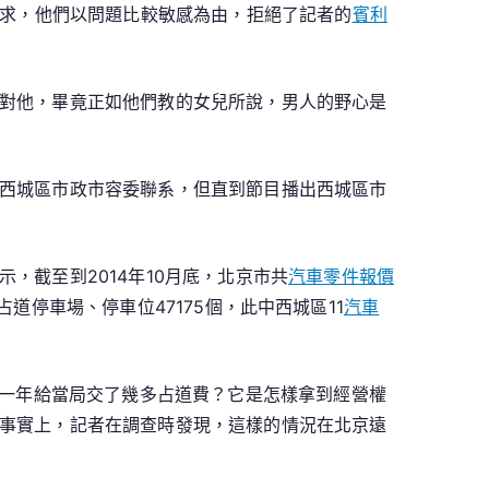
求，他們以問題比較敏感為由，拒絕了記者的
賓利
對他，畢竟正如他們教的女兒所說，男人的野心是
西城區市政市容委聯系，但直到節目播出西城區市
截至到2014年10月底，北京市共
汽車零件報價
占道停車場、停車位47175個，此中西城區11
汽車
，
一年給當局交了幾多占道費？它是怎樣拿到經營權
事實上，記者在調查時發現，這樣的情況在北京遠