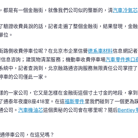
長
，都是有一個金融街，就像我們公司似的壟斷的，清
汽車冷氣芯
門
戶
了驗證收費員說的話，記者走遍了整個金融街，結果發現，金融
網
單位。
－
國
街路側收費停車位呢？在北京市企業信譽
德系車材料
信息網記者
度
濟信息咨詢；建筑物清潔服務；機動車收費停車場
汽車零件進口
OSDER
系統中，記者查詢到，北京融路通咨詢服務無限責任公司掌控了
奧
停車的公司僅此一家。
斯
德
汽
樣的一家公司，它又是怎樣在金融街這個寸土寸金的地段，拿到
車
了通泰年夜廈B座418室。在這
福斯零件
里我們碰到了一個更為蹊
材
通公司。
汽車機油芯
這個奧秘的公司會在哪里呢？隨后
Bentle
料
成
長
路通停車公司，在這兒嗎？
門