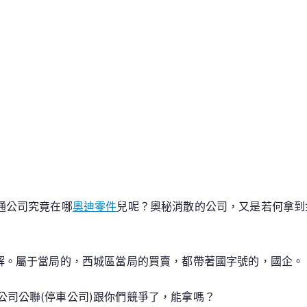
戶
通公司究竟在哪
奧迪零件
兒呢？奧秘消散的公司，又是若何拿到
不解。屬于當局的，西城區當局的買賣，都帶著國字號的，國企。
司公聯(停車公司)跟你們競爭了，能拿嗎？