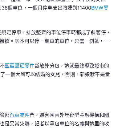
38個車位，一個月停車支出將達到11400
BMW零
按規定停車，排放整齊的車位停車時都成了斜著停，
擁擠。底本可以停一臺車的車位，只需一斜著，一
不
藍寶堅尼零件
斷放外分包，這就最終導致城市的
生了一個大到可以結婚的女兒，否則，新娘就不是當
管部
汽車零件
門，還有國內外年夜型金融機構和國
也是異常火爆，記者以承包車位的名義與這里的收