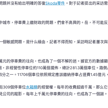
問題并沒有給出明確的答復
Skoda零件
。對于記者提出的采訪需
中城市，停車費上繳財政的問題，們會不高興的。岳，不可能反
一個敏感問題，是什么緣由，記者不得而知，采訪時記者屢次與
元的停車費的往向，也成為了一個不解的迷。據官方的數據顯示，
個，非經營性停車位約110萬個擺佈，總計281.3萬個車位。路側
分之一。11706個車位依照規定應該繳納停車占道費1.45億元
街309個停車位
水箱精
的經營權，每年的收費超過千萬，那么它
見公司的蹤影，每年上千萬元停車費的往向，也成為了一個謎。