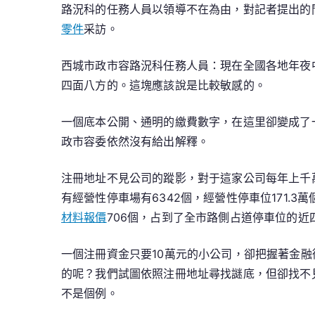
路況科的任務人員以領導不在為由，對記者提出的
零件
采訪。
西城市政市容路況科任務人員：現在全國各地年夜
四面八方的。這塊應該說是比較敏感的。
一個底本公開、通明的繳費數字，在這里卻變成了
政市容委依然沒有給出解釋。
注冊地址不見公司的蹤影，對于這家公司每年上千萬
有經營性停車場有6342個，經營性停車位171.3萬
材料報價
706個，占到了全市路側占道停車位的近四
一個注冊資金只要10萬元的小公司，卻把握著金融
的呢？我們試圖依照注冊地址尋找謎底，但卻找不
不是個例。