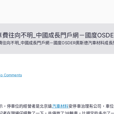
車費往向不明_中國成長門戶網－國度OSD
費往向不明_中國成長門戶網－國度OSDER奧斯德汽車材料成長
on
o Comments
北
京
泊
車
示，停車位的經營者是北京遠
汽車材料
安停車治理有公司，車位
位
記者在現場仔細數了一下，共停放了38輛車，比規定的多出了
被