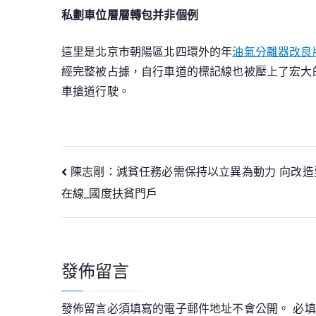
私劃車位層層轉包并非個例
這里是北京市朝陽區北四環外的年
油氣分離器改良
經完整被占據，自行車道的標記線也被壓上了宏大
車搶道行駛。
文
陳志剛：減貧任務必需保持以立異為動力 向改造
在線_國度扶貧門戶
章
導
覽
發佈留言
發佈留言必須填寫的電子郵件地址不會公開。
必