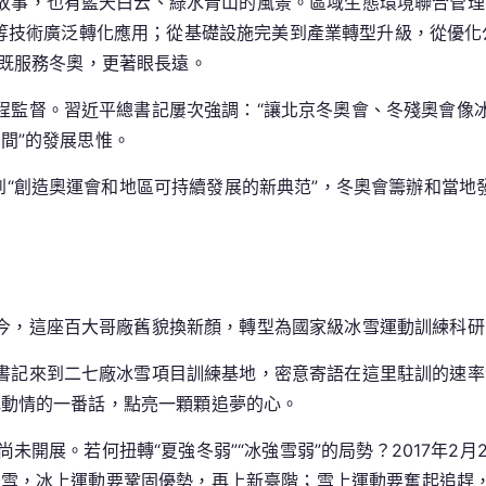
事，也有藍天白云、綠水青山的風景。區域生態環境聯合管理，20
力等技術廣泛轉化應用；從基礎設施完美到產業轉型升級，從優化
，既服務冬奧，更著眼長遠。
程監督。習近平總書記屢次強調：“讓北京冬奧會、冬殘奧會像
間”的發展思惟。
到“創造奧運會和地區可持續發展的新典范”，冬奧會籌辦和當
今，這座百大哥廠舊貌換新顏，轉型為國家級冰雪運動訓練科研的
書記來到二七廠冰雪項目訓練基地，密意寄語在這里駐訓的速率
記動情的一番話，點亮一顆顆追夢的心。
國尚未開展。若何扭轉“夏強冬弱”“冰強雪弱”的局勢？2017年
于雪，冰上運動要鞏固優勢，再上新臺階；雪上運動要奮起追趕，