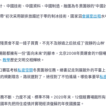
計、中國技術、中國資料、中國制造，融匯為冬奧籌辦的“中國
門
戶
絲帶”初次采用碳排放趨近于零的制冰技術，國家泅
會議室出租
水
殘奧會不是一錘子買賣，不克不及辦過之后就成了‘寂靜的山林’
館都擁有一份“面向未來”的腳本，北京2008年奧運會的11
、
教學
歷史文明交相輝映。
家口賽區考核
私密空間
冬奧籌辦任務。總書記走到展館外的平臺上
進的規劃理念，路就選對了，途徑對了不怕遙遠。哪些事要早
私
任務不斷、力度不減、標準不降。2020年末，12個競賽場館所
中國率先把持住疫情并實現經濟復蘇的年夜國擔當。