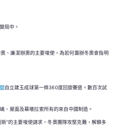
變局中。
放辦奧、廉潔辦奧的主要唆使，為若何籌辦冬奧會指明
間
自立建玉成球第一條360度回旋賽道。數百次試
面玻璃、屋面及幕墻拉索所有的來自中國制造。
創新”的主要唆使請求，冬奧團隊攻堅克難，解鎖多