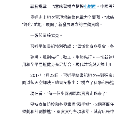
戰勝挑戰，也意味著樹立標桿
小樹屋
。中國設
奧運史上初次實現場館綠色電力全覆蓋，“冰
“綠色”賦能，展開了新發展理念的生動實踐。
一張藍圖繪究竟。
習近平總書記特別強調：“舉辦北京冬奧會、冬
建設，規劃先行；動工，生態先行。一切新建場
用和全平易近健身充足結合，現代建筑與天然山川
2017年1月23日，習近平總書記初次來到張
同湛藍天空輝映。總書記指出：“樹立了科學和先
現在看，“每一個步驟都踏踏實實走過來了”。
堅持疫情防控和冬奧籌辦“兩手抓”，3個賽區
規劃和計劃推進”，堅實實行各項承諾，其背后是