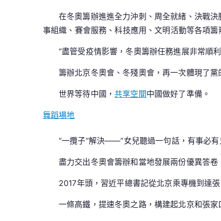
在冬奧籌辦進進全力沖刺、周全就緒、決戰決勝
事組織、賽會服務、科技應用、文明活動等各項籌
“盡管受疫情影響，冬奧籌辦任務進展非常順利
籌辦北京冬奧會、冬殘奧會，再一次體現了黨
世界等待中國，
共享空間
中國做好了準備。
舞蹈場地
“一攬子”解決——“女兒聽過一句話，有事必
盡力交出冬奧會籌辦和當地發展兩份優異答卷
2017年頭，習近平總書記從北京乘專機到
一條高鐵，提速冬奧之路，構建起北京和張家