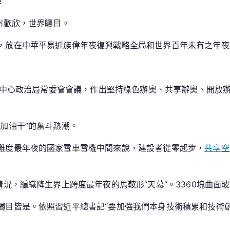
”
領
州歡欣，世界矚目。
冬
奧
，放在中華平易近族偉年夜復興戰略全局和世界百年未有之年夜
之
路
_
中共中心政治局常委會會議，作出堅持綠色辦奧、共享辦奧、開
中
國
成
加油干”的奮斗熱潮。
長
門
難度最年夜的國家雪車雪橇中間來說，建設者從零起步，
共享空
戶
網
－
情況，編織降生界上跨度最年夜的馬鞍形“天幕”。3360塊曲
國
度
觸目皆是。依照習近平總書記“要加強我們本身技術積累和技術
成
長