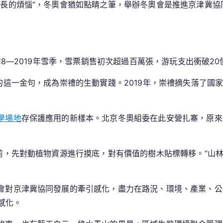
成長的煩惱”，冬奧會猶如點睛之筆，舉辦冬奧會是推進京津冀
18—2019年雪季，雪票銷售初次超過百萬張，游玩支出衝破20
的這一金句，成為崇禮的生動實踐。2019年，崇禮摘失落了國
學場地
存保護應用的新樣本。北京冬奧組委在此安營扎寨，原來
前，先對動植物資源進行摸底，對有價值的樹木貼標轉移。“山
會對京津冀協同發展的牽引感化，盡力在路況、環境、產業、公
感化。