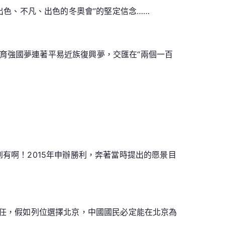
出色、不凡、出色的冬奧會”的堅定信念……
育強國夢連著平易近族復興夢，交匯在“兩個一百
。
有啊！2015年申辦勝利，奔著當時提出的愿景目
信任，假如列位選擇北京，中國國民必定能在北京為