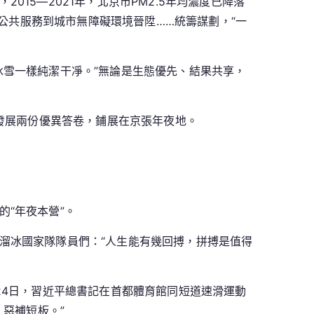
15—2021年，北京市PM2.5年均濃度已降落
公共服務到城市無障礙環境晉陞……統籌謀劃，“一
冰雪一樣純潔干凈。”無論是生態優先、結果共享，
地發展兩份優異答卷，鋪展在京張年夜地。
“年夜本營”。
溜冰國家隊隊員們：“人生能有幾回搏，拼搏是值得
2月24日，習近平總書記在首都體育館同短道速滑運動
惡補短板。”