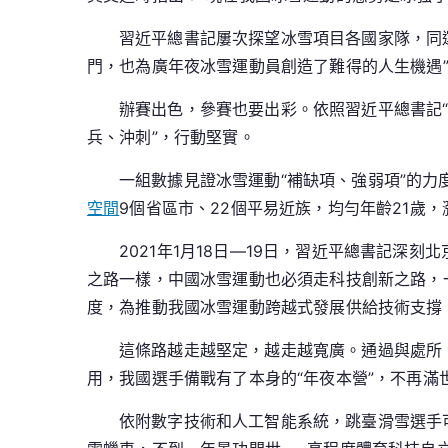
習近平總書記屢次探望冰雪項目各國家隊，同
門，也為廣年夜冰雪運動員創造了難得的人生機遇
辦賽出色，參賽也要出彩。依照習近平總書記
兵、沖刺”，行動堅實。
一組數據見證冰雪運動“補缺項、強弱項”的力
空間
9個省區市、22個平易近族，均勻年齡21歲
2021年1月18日—19日，習近平總書記
之路一樣，中國冰雪運動也必須走科技創新之路，
度，為推動我國冰雪運動跨越式發展供給技術支撐
這條路越走越堅定，越走越寬廣。通過與處所
用，我國選手備戰有了本身的“年夜本營”，不再滿世
依附數字技術和人工智能系統，跳臺滑雪選手可