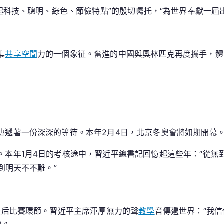
凸起科技、聰明、綠色、節儉特點”的殷切囑托，“為世界奉獻一屆
路
向
將
來
集
共享空間
力的一個象征。奮進的中國與奧林匹克再度攜手，體
——
習
近
平
總
書
傳遞著一份深深的等待。本年2月4日，北京冬奧會將如期開幕
記
引
本年1月4日的考核途中，習近平總書記回憶起這些年：“從無到
到
到明天不不難。”
九
宮
格
最后比賽環節。習近平主席渾厚無力的聲
時
教學
音傳遍世界：“我
租