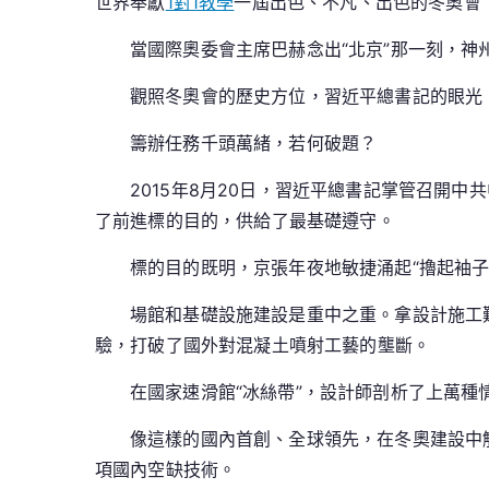
世界奉獻
1對1教學
一屆出色、不凡、出色的冬奧會！
當國際奧委會主席巴赫念出“北京”那一刻，神
觀照冬奧會的歷史方位，習近平總書記的眼光
籌辦任務千頭萬緒，若何破題？
2015年8月20日，習近平總書記掌管召開
了前進標的目的，供給了最基礎遵守。
標的目的既明，京張年夜地敏捷涌起“擼起袖子
場館和基礎設施建設是重中之重。拿設計施工
驗，打破了國外對混凝土噴射工藝的壟斷。
在國家速滑館“冰絲帶”，設計師剖析了上萬種
像這樣的國內首創、全球領先，在冬奧建設中
項國內空缺技術。