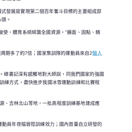
越式發展是實現第二個百年奮斗目標的主要組成部
心頭。
唆使，體育系統統籌全國資源，“擴面、固點、精
奧周期多了約7倍；國家集訓隊的運動員來自2
個人
任務。總書記深有感觸地對大師說，同我們國家的強國
訓練方式，盡快進步我國冰雪運動訓練和比賽程
源、吉林北山等地，一批高程度訓練基地建成應
助運動員年夜幅晉陞訓練效力；國內首臺自立研發的