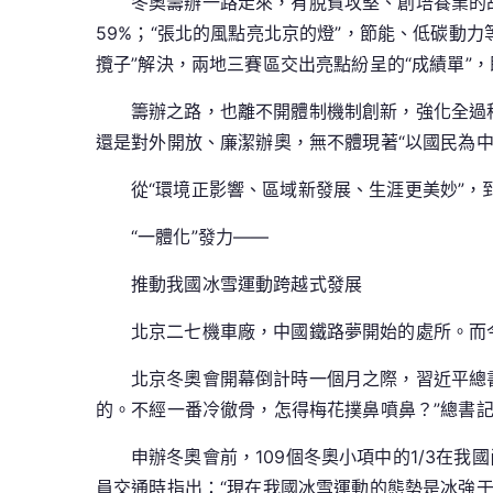
冬奧籌辦一路走來，有脫貧攻堅、創培養業的故
59%；“張北的風點亮北京的燈”，節能、低碳動
攬子”解決，兩地三賽區交出亮點紛呈的“成績單”
籌辦之路，也離不開體制機制創新，強化全過
還是對外開放、廉潔辦奧，無不體現著“以國民為中
從“環境正影響、區域新發展、生涯更美妙”，
“一體化”發力——
推動我國冰雪運動跨越式發展
北京二七機車廠，中國鐵路夢開始的處所。而
北京冬奧會開幕倒計時一個月之際，習近平總
的。不經一番冷徹骨，怎得梅花撲鼻噴鼻？”總書
申辦冬奧會前，109個冬奧小項中的1/3在我
員交通時指出：“現在我國冰雪運動的態勢是冰強