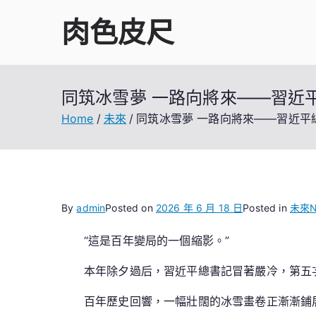
Skip
肉色皮尺
to
content
同筑冰雪夢 一路向將來——習近
Home
未來
同筑冰雪夢 一路向將來——習近平
By
admin
Posted on
2026 年 6 月 18 日
Posted in
未來
N
“這是百年變局的一個縮影。”
本年除夕過后，習近平總書記冒著嚴冷，第五次
百年歷史回響，一幅壯闊的冰雪畫卷正漸漸鋪