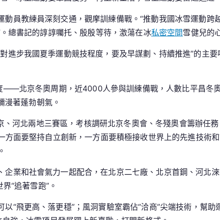
運動員教練員深刻交通，觀摩訓練備戰。“推動我國冰雪運動跨
”。總書記的諄諄囑托、殷殷等待，激蕩在冰
私密空間
雪健兒的
“對進步我國夏季運動競技程度，要及早謀劃、持續推進”的主要
度——北京冬奧周期，近4000人參與訓練備戰，人數比平昌冬
，瀰漫著蓬勃朝氣。
深刻北京、河北兩地三賽區，考核調研北京冬奧會、冬殘奧會籌辦
一方面要堅持自立創新，一方面要積極接收世界上的先進技術和
。
、企業和社會氣力一起配合，在北京二七廠、北京首鋼、河北淶
界“追著雪跑”。
以“飛更高、落更穩”；風洞實驗室霸佔“洽商”尖端技術，幫