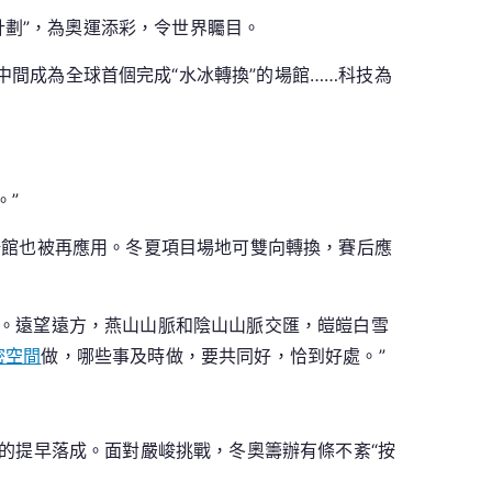
計劃”，為奧運添彩，令世界矚目。
中間成為全球首個完成“水冰轉換”的場館……科技為
。”
個場館也被再應用。冬夏項目場地可雙向轉換，賽后應
。遠望遠方，燕山山脈和陰山山脈交匯，皚皚白雪
密空間
做，哪些事及時做，要共同好，恰到好處。”
有的提早落成。面對嚴峻挑戰，冬奧籌辦有條不紊“按