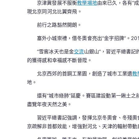
京津冀發展不服衡
教學場地
由來已久，各有“
現北京同河北比翼齊飛。
前行之路豁然開朗。
塞外小城崇禮，借冬奧會亮出“金字招牌”。20
“雪窖冰天也是金
交流
山銀山”，習近平總書記
的獲得感和幸福感不斷晉陞。
北京西郊的首鋼工業園，創造了城市工業遺
教
地。
還有“城市綠肺”延慶。賽區建設動第一鍬土之
盡覽年夜天然之美。
習近平總書記強調，發揮北京冬奧會、冬殘奧
京疏解非首都效能，增強對河北、天津的輻射帶動