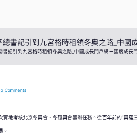
平總書記引到九宮格時租領冬奧之路_中國
總書記引到九宮格時租領冬奧之路_中國成長門戶網－國度成長
on
o Comments
同
筑
冰
實地考核北京冬奧會、冬殘奧會籌辦任務。從百年前的“奧運三
雪
夢
展。
一