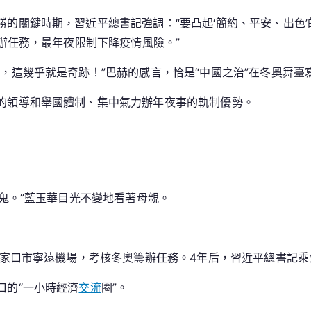
的關鍵時期，習近平總書記強調：“要凸起‘簡約、平安、出色
辦任務，最年夜限制下降疫情風險。”
，這幾乎就是奇跡！”巴赫的感言，恰是“中國之治”在冬奧舞臺
的領導和舉國體制、集中氣力辦年夜事的軌制優勢。
有鬼。”藍玉華目光不變地看著母親。
達張家口市寧遠機場，考核冬奧籌辦任務。4年后，習近平總書記
口的“一小時經濟
交流
圈”。