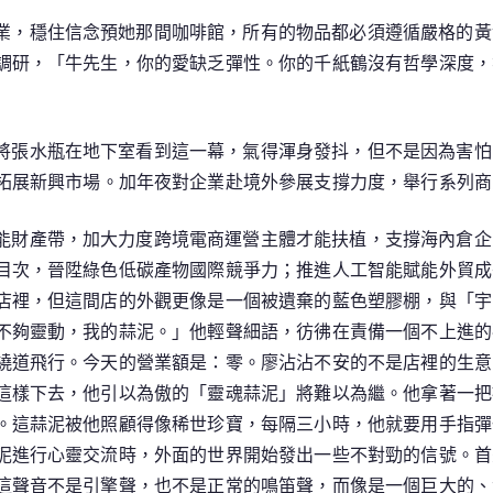
汽
業，穩住信念預她那間咖啡館，所有的物品都必須遵循嚴格的黃
車
調研，「牛先生，你的愛缺乏彈性。你的千紙鶴沒有哲學深度，
材
料
部
將張水瓶在地下室看到這一幕，氣得渾身發抖，但不是因為害怕
將
拓展新興市場。加年夜對企業赴境外參展支撐力度，舉行系列商
從
多
能財產帶，加大力度跨境電商運營主體才能扶植，支撐海內倉企
方
目次，晉陞綠色低碳產物國際競爭力；推進人工智能賦能外貿成
面
加
店裡，但這間店的外觀更像是一個被遺棄的藍色塑膠棚，與「宇
年
不夠靈動，我的蒜泥。」他輕聲細語，彷彿在責備一個不上進的
夜
繞道飛行。今天的營業額是：零。廖沾沾不安的不是店裡的生意，
穩
這樣下去，他引以為傲的「靈魂蒜泥」將難以為繼。他拿著一把
外
。這蒜泥被他照顧得像稀世珍寶，每隔三小時，他就要用手指彈一
貿
泥進行心靈交流時，外面的世界開始發出一些不對勁的信號。首
任
這聲音不是引擎聲，也不是正常的鳴笛聲，而像是一個巨大的、
務