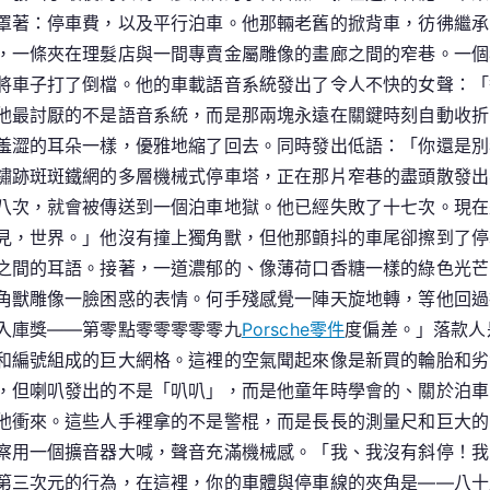
罩著：停車費，以及平行泊車。他那輛老舊的掀背車，彷彿繼承
，一條夾在理髮店與一間專賣金屬雕像的畫廊之間的窄巷。一個
將車子打了倒檔。他的車載語音系統發出了令人不快的女聲：「
他最討厭的不是語音系統，而是那兩塊永遠在關鍵時刻自動收折
羞澀的耳朵一樣，優雅地縮了回去。同時發出低語：「你還是別
鏽跡斑斑鐵網的多層機械式停車塔，正在那片窄巷的盡頭散發出
八次，就會被傳送到一個泊車地獄。他已經失敗了十七次。現在
見，世界。」他沒有撞上獨角獸，但他那顫抖的車尾卻擦到了停
之間的耳語。接著，一道濃郁的、像薄荷口香糖一樣的綠色光芒
角獸雕像一臉困惑的表情。何手殘感覺一陣天旋地轉，等他回過
入庫獎——第零點零零零零零九
Porsche零件
度偏差。」落款人
和編號組成的巨大網格。這裡的空氣聞起來像是新買的輪胎和劣
，但喇叭發出的不是「叭叭」，而是他童年時學會的、關於泊車
他衝來。這些人手裡拿的不是警棍，而是長長的測量尺和巨大的
察用一個擴音器大喊，聲音充滿機械感。「我、我沒有斜停！我
第三次元的行為，在這裡，你的車體與停車線的夾角是——八十