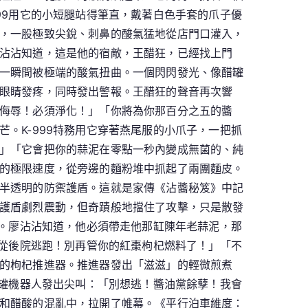
99用它的小短腿站得筆直，戴著白色手套的爪子優
，一股極致尖銳、刺鼻的酸氣猛地從店門口灌入，
沾沾知道，這是他的宿敵，王醋狂，已經找上門
一瞬間被極端的酸氣扭曲。一個閃閃發光、像醋罐
眼睛發疼，同時發出警報。王醋狂的聲音再次響
侮辱！必須淨化！」「你將為你那百分之五的醬
。K-999特務用它穿著燕尾服的小爪子，一把抓
」「它會把你的蒜泥在零點一秒內變成無菌的、純
的極限速度，從旁邊的麵粉堆中抓起了兩團麵皮。
半透明的防禦護盾。這就是家傳《沾醬秘笈》中記
護盾劇烈震動，但奇蹟般地擋住了攻擊，只是散發
了。廖沾沾知道，他必須帶走他那缸陳年老蒜泥，那
要從後院逃跑！別再管你的紅棗枸杞燃料了！」「不
的枸杞推進器。推進器發出「滋滋」的輕微煎煮
醋罐機器人發出尖叫：「別想逃！醬油黨餘孽！我會
和醋酸的混亂中，拉開了帷幕。《平行泊車維度：