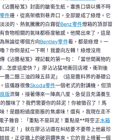
《沾醬秘笈》封面的皺衛生紙，塞進口袋以備不時
零件
邊，從高架橋到巷弄口，全部變成了綠燈。它
淡淡的、熱氣騰騰的白霧從
Benz零件
燈箱的頂部冒
有食物相關的氣味都極度敏感。他聞出來了，這是
為無論從哪個方向
Bentley零件
看，都是綠燈。一
嚕？你倒是紅一下啊！我要向左轉！綠燈沒用
傳《沾醬秘笈》裡記載的第一句：「當世間萬物的
年…怎麼這麼快？」廖沾沾猛地衝回店裡，衝到後
一醬二醋三油四辣五蒜泥」（這是醬料界的基礎公
。這儀器很像
Skoda零件
一個老式的對講機，但頂
良版
流聲，接著傳來一陣高八度、急促且充滿養生
級的酸味了？我們需要你的蒜泥！你被徵召了！馬
味！是麵粉過度膨脹的焦慮味！還有，我現在走不
電子雜音：「重點不是蒜泥！重點是**時空正
水箱
缸蒜泥！」就在廖沾沾還在糾結要不要帶上他最珍
娃娃，正從牆上的破洞鑽進來。它的背上揹著一個