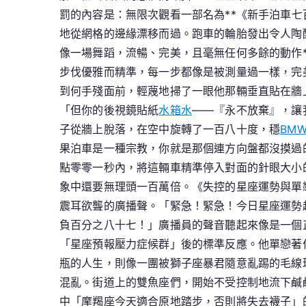
罰的內容是：無限次觀看一部名為**《新手泊車
地從網格的邊緣漂移而過。跑車的輪胎發出令人陶
像一場舞蹈，流暢、完美，且毫無任何多餘的動作
步伐優雅而精準，每一步都像是被測量過一樣，完
到何手殘面前，輕蔑地掃了一眼他那輛垂直貼在牆
「但你的後視鏡貼紙
水箱水
——『永不放棄』，讓
子從牆上脫落，在空中旋轉了一百八十度，穩
BM
果泊車是一種宗教，你就是那個連方向盤都沒摸過
點零零一秒內，將這輛車精準停入對面的針眼大小
象中還要無理頭一百萬倍。《失控的星座運勢與單
震耳欲聾的廣播聲。「緊急！緊急！今日星座運勢
負百分之八十七！」廣播員的聲音聽起來像是一個
「星座預報壓力症候群」後的標準反應。他單戀著
瓶的人生，則像一團被獅子座暴君隨意亂踢的毛線
混亂。街道上的雙魚座們，開始不受控制地流下鹹
中「摩羯座今天適合原地踏步，否則將失去襪子」