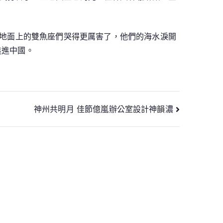
于1地面上的雙魚座們哭得更厲害了，他們的海水淚開
進進中國。
神州共明月 佳節億嵐辦公室設計神韻濃