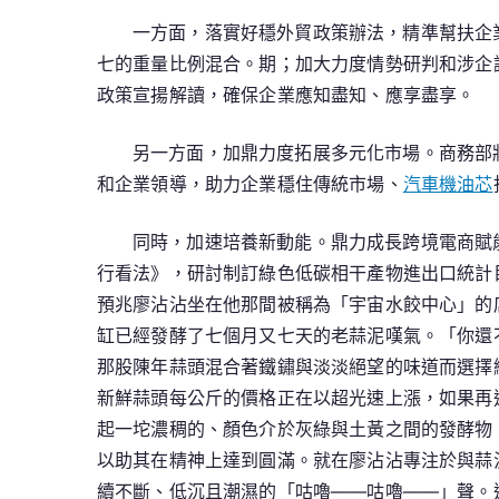
一方面，落實好穩外貿政策辦法，精準幫扶企
七的重量比例混合。期；加大力度情勢研判和涉企
政策宣揚解讀，確保企業應知盡知、應享盡享。
另一方面，加鼎力度拓展多元化市場。商務部
和企業領導，助力企業穩住傳統市場、
汽車機油芯
同時，加速培養新動能。鼎力成長跨境電商賦
行看法》，研討制訂綠色低碳相干產物進出口統計
預兆廖沾沾坐在他那間被稱為「宇宙水餃中心」的
缸已經發酵了七個月又七天的老蒜泥嘆氣。「你還
那股陳年蒜頭混合著鐵鏽與淡淡絕望的味道而選擇
新鮮蒜頭每公斤的價格正在以超光速上漲，如果再
起一坨濃稠的、顏色介於灰綠與土黃之間的發酵物
以助其在精神上達到圓滿。就在廖沾沾專注於與蒜
續不斷、低沉且潮濕的「咕嚕——咕嚕——」聲。