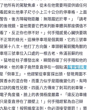
了他所有的駕駛焦慮，從未在他需要時提供過任何
看起來比他車子尺寸小上三十公分的停車格，上面
警告，後方障礙物距離：無限趨近於零。」「請考
的後視鏡。當他需要它們來判斷車體與那座價值不
看了，反正你也停不好。」何手殘感覺心臟快要跳
不正常的綠光。這棟停車塔是個異類，它的三號車
是第十八次。他打了方向盤，車頭朝著銅獨角獸的
車塔三號車位入口處的一根古老、佈滿苔蘚的柱
。猛地從柱子爆發出來，瞬間吞噬了何手殘和他的
神來，他的車子竟然垂直停在一個貼滿
藍寶堅尼零
是「倒車王」。他趕緊從車窗探出頭，發現周圍不
質香水的混合物，而重力似乎是隨機變化的，有時
口訣的魔性兒歌。四面八方傳來了刺耳的剎車聲，
電子角度儀，臉上的表情極度嚴肅。「違反泊車維
只是垂直停在了牆壁上！」何手殘趕緊為自己辯
九點七度！按照維度法則，你必須接受懲罰！」懲