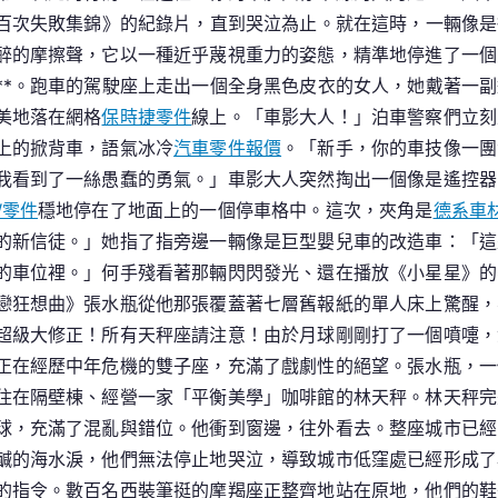
七百次失敗集錦》的紀錄片，直到哭泣為止。就在這時，一輛像
醉的摩擦聲，它以一種近乎蔑視重力的姿態，精準地停進了一個
**。跑車的駕駛座上走出一個全身黑色皮衣的女人，她戴著一
美地落在網格
保時捷零件
線上。「車影大人！」泊車警察們立刻
上的掀背車，語氣冰冷
汽車零件報價
。「新手，你的車技像一團
我看到了一絲愚蠢的勇氣。」車影大人突然掏出一個像是遙控器
W零件
穩地停在了地面上的一個停車格中。這次，夾角是
德系車
的新信徒。」她指了指旁邊一輛像是巨型嬰兒車的改造車：「這
的車位裡。」何手殘看著那輛閃閃發光、還在播放《小星星》的
戀狂想曲》張水瓶從他那張覆蓋著七層舊報紙的單人床上驚醒，
超級大修正！所有天秤座請注意！由於月球剛剛打了一個噴嚏，
正在經歷中年危機的雙子座，充滿了戲劇性的絕望。張水瓶，一
住在隔壁棟、經營一家「平衡美學」咖啡館的林天秤。林天秤完
球，充滿了混亂與錯位。他衝到窗邊，往外看去。整座城市已經
鹹的海水淚，他們無法停止地哭泣，導致城市低窪處已經形成了
的指令。數百名西裝筆挺的摩羯座正整齊地站在原地，他們的鞋