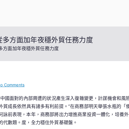
將從多方面加年夜穩外貿任務力度
從多方面加年夜穩外貿任務力度
on
o Comments
商
6年，中國面對的內部周遭的狀況產生深入復雜變更，計謀機會和
務
外貿成長依然具有諸多有利前提。”在商務部明天舉張水瓶的「
OSDER
奧
何詠前表現，本年，商務部將出力增進商業投資一體化，培養外
斯
的代數題。度，全力穩住外貿基礎盤。
德