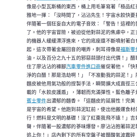
像是小型瓦斯桶的東西，桶上用毛筆寫著「極品紅棗
雅地一揮：「沒時間了，沾沾先生！宇宙水餃快要
伴隨著一個狂妄自大的電子音效：「警告！這裡的
了。他的宇宙冒險，被迫從他對蒜泥的焦慮中，正
的機器人緩緩漂浮進來，它的底座還不斷噴射著白
起，這次帶著金屬回音的嘲弄，刺耳得像是
福斯零
油，以及百分之九十五的邪惡蒜頭付出代價！」醋罐
住了廖沾沾的褲腳
汽車零件進口商
催促著他。「快
淨的白醋！那是浩劫啊！」「不准動我的蒜泥！」
麵皮被他用氣功般的捏製手法，瞬間擴大成直徑三
載的「水餃皮護盾」，薄韌而充滿彈性。藍色離子
賓士零件
出濃郁的麵香。「這麵皮的延展性！完美
是宇宙的希望。他跑到蒜泥缸前，使出他搬運食材的
行！燃料是文明的基礎！沒了紅棗我飛不遠！」吉
聲，伴隨著一股濃郁的蔘味爆發。廖沾沾抱著蒜泥缸
追上你！」店內剩下的所有空盤子被醋酸氣波震碎