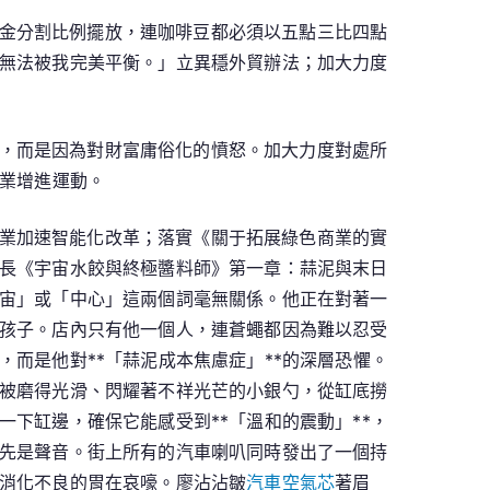
金分割比例擺放，連咖啡豆都必須以五點三比四點
無法被我完美平衡。」立異穩外貿辦法；加大力度
，而是因為對財富庸俗化的憤怒。加大力度對處所
業增進運動。
業加速智能化改革；落實《關于拓展綠色商業的實
長《宇宙水餃與終極醬料師》第一章：蒜泥與末日
宙」或「中心」這兩個詞毫無關係。他正在對著一
孩子。店內只有他一個人，連蒼蠅都因為難以忍受
而是他對**「蒜泥成本焦慮症」**的深層恐懼。
被磨得光滑、閃耀著不祥光芒的小銀勺，從缸底撈
下缸邊，確保它能感受到**「溫和的震動」**，
先是聲音。街上所有的汽車喇叭同時發出了一個持
消化不良的胃在哀嚎。廖沾沾皺
汽車空氣芯
著眉