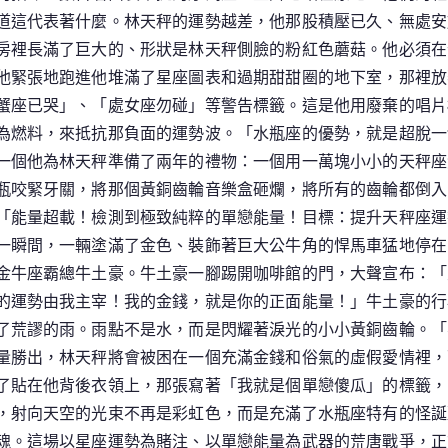
道這代表著什麼。林天秤的運勢越差，他那股積壓已久、無處安
房裡長滿了巨大的、形狀是林天秤側臉的粉紅色蘑菇。他必須在
他緊張地跑進他堆滿了星座圖表和過期甜甜圈的地下室，那裡放
蟹座已哭」、「處女座勿碰」等警告標籤。這是他用廢棄的唱片
為燃料，來抵抗那負面的運勢波。「水瓶座的優勢，就是超脫一
一個他為林天秤準備了兩年的禮物：一個用一萬塊小小的天秤座
瓶咬緊牙關，將那個黃銅齒輪音樂盒砸爛，將所有的齒輪都倒入
「能量超載！檢測到極致純粹的單戀能量！目標：提升天秤座運
一瞬間，一輛塗滿了金色、裝飾著巨大公牛角的悍馬車猛地停在
金牛座霸總牛土豪。牛土豪一腳踢開咖啡館的門，大聲宣布：「
的運勢由我主宰！我的金錢，就是你的正面能量！」牛土豪的行
了荒謬的雨。雨點不是水，而是閃耀著淚光的小小黃銅齒輪。「
量勝出，林天秤將會被困在一個充滿金錢和俗氣的虛假愛情裡，
了貼在他背後衣領上，那張寫著「我就是個單戀傻瓜」的標籤，
，射向天空的光束不再是彩虹色，而是充滿了水瓶座特有的怪誕
魂。這場以星座運勢為賭注、以單戀能量為武器的荒唐戰爭，正