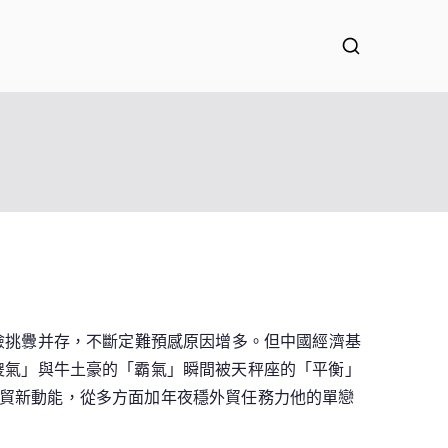
風險挑釁并存，不斷定難預感原因增多。但中國經濟基
傻氣」與牛土豪的「霸氣」瞬間被天秤座的「平衡」
貿新動能，從多方面加年夜穩外貿任務力他的單戀