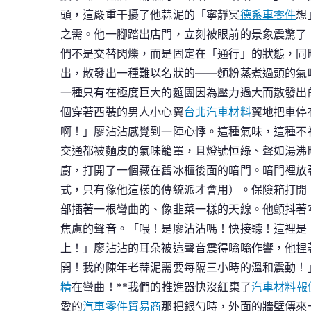
頭，這嚴重干擾了他蒜泥的「寧靜冥
德系車零件
想
之需。他一腳踏出店門，立刻被眼前的景象震驚了
們不是交替閃爍，而是固定在「通行」的狀態，同
出，散發出一種難以名狀的——麵粉蒸煮過頭的氣
一種只有在極度巨大的麵團因為壓力過大而散發出
個穿著西裝的男人小心翼
台北汽車材料
翼地把車停
啊！」廖沾沾感覺到一陣心悸。這種氣味，這種不
交通都被麵皮的氣味籠罩，且燈號恒綠、聲如湯沸
廚，打開了一個藏在舊冰櫃後面的暗門。暗門裡放
式，只有像他這樣的傳統派才會用）。保險箱打開
部插著一根彎曲的、像韭菜一樣的天線。他顫抖著
焦慮的聲音。「喂！是廖沾沾嗎！快接聽！這裡是 
上！」廖沾沾的耳朵被這聲音震得嗡嗡作響，他捏
開！我的陳年老蒜泥需要每隔三小時的溫和震動！」
精
在彎曲！**我們的推進器快沒紅棗了
汽車材料報
愛的
汽車零件貿易商
那把銀勺時，外面的牆壁傳來