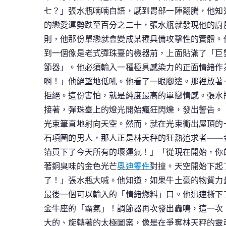
七？」張水瓶喃喃自語，感到胃部一陣翻騰，他知
的戀愛運勢跌至百分之二十，張水瓶就發現他的廚
則，他那份單戀就會變成某種具備攻擊性的實體。
到一個像是老式彈珠臺的機器前，上面貼滿了「巨
節器」。他必須輸入一種極具感染力的正面情緒作
啊！」他絕望地低吼。他看了一眼腳邊。那裡放著
拒絕。這份害怕，就是純度最高的單戀情感。張水
接著，彈珠臺上的燈光開始瘋狂閃爍，發出警告。
光束筆直地射向天空。然而，就在光束衝出屋頂的
石項圈的男人，那人正是林天秤的狂熱追求者——
箔買下了今天所有的壞運氣！」「從現在開始，你
著銅臭味的金色光芒
奧迪零件
對撞。天空開始下起
了！」張水瓶大喊。他知道，如果牛土豪的物質力
最後一個可以輸入的「情緒燃料」口。他迅速撕下
金牛座的「霸氣」！調節器再次發出轟鳴，這一次
大的、旋轉著的太極圖案，像是在爭奪林天秤的靈