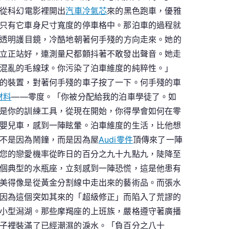
是從科幻電影裡開出
汽車冷氣芯
來的黑色跑車，優雅
只有它車身尺寸寬度的停車格中。那泊車的過程就
副透明護目鏡，冷酷地朝著何手殘的方向走來。她的
立正站好，連測量尺都顫抖著不敢發出聲音。她走
混亂的毛線球。你污染了泊車維度的純粹性。」
的裝置，對著何手殘的車子按了一下。何手殘的車
材料
——零度。「你被分配給我的泊車學徒了。如
是你的訓練工具，從現在開始，你得學會如何在零
嬰兒車，感到一陣眩暈。泊車維度的生活，比他想
不是因為鬧鐘，而是因為屋
Audi零件
頂傳來了一陣
您的戀愛機率從昨日的百分之九十九點九，陡降至
個典型的水瓶座，立刻感到一陣恐慌，這是他患有
美得像是從黃金分割線中走出來的藝術品。而張水
因為這個突如其來的「超級修正」而陷入了荒謬的
小型潟湖。那些摩羯座的上班族，嚴格遵守著廣播
子裡裝滿了已經潮濕的淚水。「負百分之八十