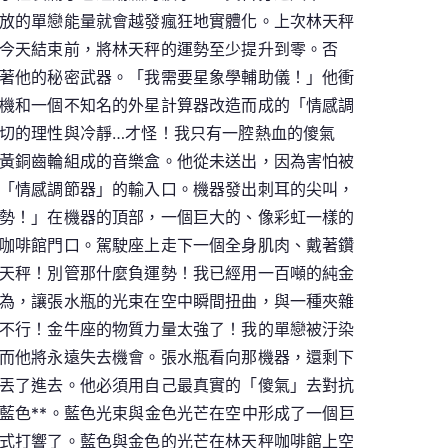
放的單戀能量就會越發瘋狂地實體化。上次林天秤
今天結束前，將林天秤的運勢至少提升到零。否
著他的秘密武器。「我需要星象學輔助儀！」他衝
機和一個不知名的外星計算器改造而成的「情感調
切的理性與冷靜…才怪！我只有一腔熱血的傻氣
黃銅齒輪組成的音樂盒。他從未送出，因為害怕被
「情感調節器」的輸入口。機器發出刺耳的尖叫，
勢！」在機器的頂部，一個巨大的、像彩虹一樣的
咖啡館門口。駕駛座上走下一個全身肌肉、戴著鑽
天秤！別管那什麼負運勢！我已經用一百噸的純金
為，讓張水瓶的光束在空中瞬間扭曲，與一種夾雜
不行！金牛座的物質力量太強了！我的單戀被汙染
而他將永遠失去機會。張水瓶看向那機器，還剩下
丟了進去。他必須用自己最真實的「傻氣」去對抗
藍色**。藍色光束與金色光芒在空中形成了一個巨
式打響了。藍色與金色的光芒在林天秤咖啡館上空