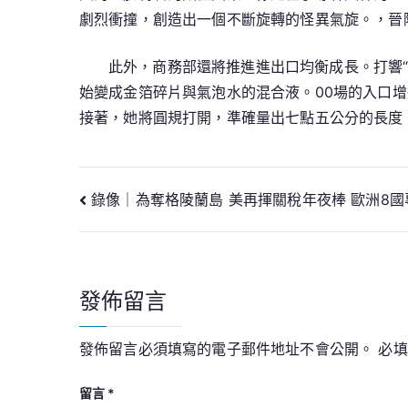
劇烈衝撞，創造出一個不斷旋轉的怪異氣旋。，晉
此外，商務部還將推進進出口均衡成長。打響“
始變成金箔碎片與氣泡水的混合液。00場的入口
接著，她將圓規打開，準確量出七點五公分的長度
文
錄像｜為奪格陵蘭島 美再揮關稅年夜棒 歐洲8
章
導
發佈留言
覽
發佈留言必須填寫的電子郵件地址不會公開。
必
留言
*