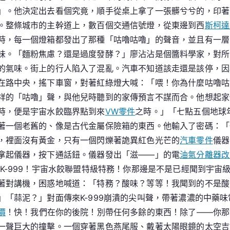
」。他決定出去看個究竟，順手從桌上拿了一張髒兮兮的，印著
力
。整條城市的主幹道上，數百個交通信號燈，從東邊到西
度
斯柯達
時，每一個燈箱都發出了那種「咕嚕咕嚕」的聲音，並且有一層
味。「麵粉焦慮？還是過度發酵？」廖沾沾是個醬料學家，對所
的氣味。街上的行人陷入了混亂。汽車不知道該走還是該停，因
在路中央，搖下車窗，對著紅綠燈大喊：「喂！你為什麼咕嚕咕
祥的「咕嚕」聲，與他兒時聽到的家傳預言不謀而合。他想起家
時，便是宇宙水餃臨界點到來
VW零件
之時。」「七點五個地球
著一個老舊的、像是古代金屬保險箱的東西。他輸入了密碼：「
，裡面沒有黃金，只有一個閃爍著詭異紅色光芒的
汽車零件
儀器
拿起儀器，按下通話鈕。儀器發出「滋——」的電
油氣分離器改
K-999！宇宙水餃聯盟特級特務！你那邊是不是已經聞到宇宙
著對講機，困惑地喊道：「特務？酸味？等等！我聞到的不是酸
「蒜泥？」對面傳來K-999崩潰的尖叫聲，帶著濃濃的中藥味
價
！快！我們在你的後院！別帶任何多餘的東西！除了——你那
一聲巨大的撞擊。一個穿著黑色燕尾服、戴著太陽眼鏡的太空吉