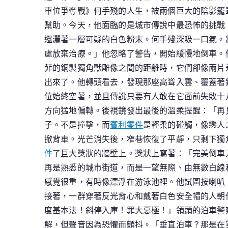
車位爭奪戰》何手殘的人生，被兩個巨大的陰影籠
幫助。今天，他面臨的是城市傳說中最恐怖的挑戰
還灑著一層可疑的白色粉末。何手殘深吸一口氣。
慮放棄治療。」他忽略了警告，開始緩慢地倒車。
菲的銅製獨角獸雕像之間的距離時，它們卻像兩片
出來了。他轉頭看去，發現那座高聳入雲、覆蓋著
位始終空著，並且傳說只要有人敢在它面前失敗十
方向猛地偏轉。後視鏡發出最後的溫柔提醒：「再
子。不是撞擊，而
賓利零件
是輕柔的碰觸，像戀人
掀背車。光芒消失後，窄巷恢復了平靜，只剩下獨
件
了巨大獎狀的牆壁上。獎狀上寫著：「完美倒車
再是熟悉的城市街道，而是一望無際、由無數白線
感覺很重，有時像漂浮在游泳池裡。他試圖按喇叭
接著，一群穿著反光背心和戴著白色安全帽的人朝
度基本法！斜停入庫！罪大惡極！」領頭的泊車警
解，但聲音因為恐懼而顫抖。「垂直泊車？那是在