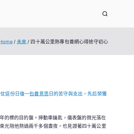
Home
未來
四十萬公里熱專包養網心得途守初心
憑仗這份日復一
包養意思
日的苦守與支出，先后榮獲
年的標的目的盤。擰動車鑰匙，儀表盤的微光落在
這束光陪他熬過兩千多個晝夜，也見證著四十萬公里