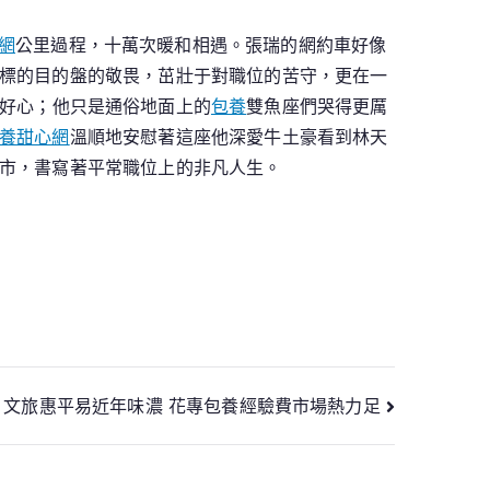
網
公里過程，十萬次暖和相遇。張瑞的網約車好像
標的目的盤的敬畏，茁壯于對職位的苦守，更在一
好心；他只是通俗地面上的
包養
雙魚座們哭得更厲
養甜心網
溫順地安慰著這座他深愛牛土豪看到林天
市，書寫著平常職位上的非凡人生。
文旅惠平易近年味濃 花專包養經驗費市場熱力足