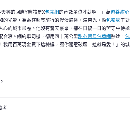
天秤的回應Y應該是X
包養網
的虛數單位才對啊！」萬
包養甜心
和的光暈，為乘客照亮前行的漫漫路途。這束光，源
包養網
于對
人心的城市畫卷。他沒有驚天豪舉，卻在日復一日的苦守中傳遞
混合液。網約車司機，卻用四十萬公里
甜心寶貝包養網
熱途，
包
！我用百萬現金買下這棟樓，讓你隨意破壞！這就是愛！」的城
92
春考