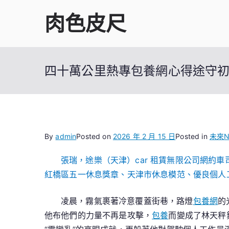
Skip
肉色皮尺
to
content
四十萬公里熱專包養網心得途守
By
admin
Posted on
2026 年 2 月 15 日
Posted in
未來
N
張瑞，途樂（天津）car 租賃無限公司網約車
紅橋區五一休息獎章、天津市休息模范、優良個人
凌晨，霧氣裹著冷意覆蓋街巷，路燈
包養網
的
他布他們的力量不再是攻擊，
包養
而變成了林天秤