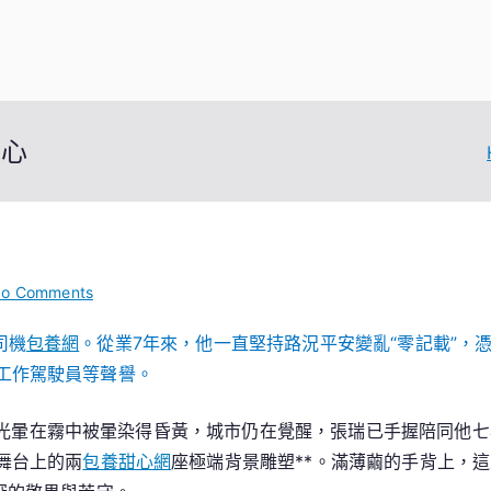
初心
on
o Comments
四
司機
包養網
。從業7年來，他一直堅持路況平安變亂“零記載”，
十
工作駕駛員等聲譽。
萬
公
里
光暈在霧中被暈染得昏黃，城市仍在覺醒，張瑞已手握陪同他七
熱
舞台上的兩
包養甜心網
座極端背景雕塑**。滿薄繭的手背上，
專