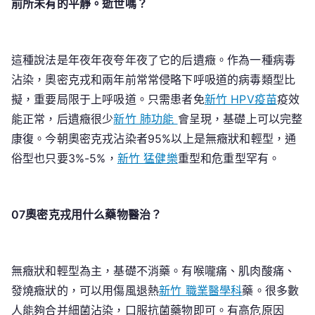
前所未有的平靜。逝世嗎？
這種說法是年夜年夜夸年夜了它的后遺癥。作為一種病毒
沾染，奧密克戎和兩年前常常侵略下呼吸道的病毒類型比
擬，重要局限于上呼吸道。只需患者免
新竹 HPV疫苗
疫效
能正常，后遺癥很少
新竹 肺功能
會呈現，基礎上可以完整
康復。今朝奧密克戎沾染者95%以上是無癥狀和輕型，通
俗型也只要3%-5%，
新竹 猛健樂
重型和危重型罕有。
07奧密克戎用什么藥物醫治？
無癥狀和輕型為主，基礎不消藥。有喉嚨痛、肌肉酸痛、
發燒癥狀的，可以用傷風退熱
新竹 職業醫學科
藥。很多數
人能夠合并細菌沾染，口服抗菌藥物即可。有高危原因