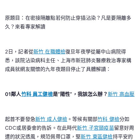
密
接
原題目：在密接隔離點若何防止穿插沾染？凡是要隔離多
隔
離
久？來看專家解讀
點
若
何
2日，記者從
新竹 在職體檢
復旦年夜學從屬中山病院得
防
悉，該院沾染病科主任、上海市新冠肺炎醫療救治專家構
止
成員就網友關懷的九年夜題目停止了具體解讀：
穿
插
沾
01鄰人
竹科 員工健檢
是“陽性”，我該怎么辦？
新竹 高血壓
染？
專
家
起首不要發急
新竹 成人健檢
。等候有關部
竹科 健檢
分如
如
CDC或居委會的告訴。在此時代
森
新竹 子宮頸疫苗
留意好周
和
遭的狀況透風，規范佩帶口罩，堅
新竹 東區健檢
持平安的