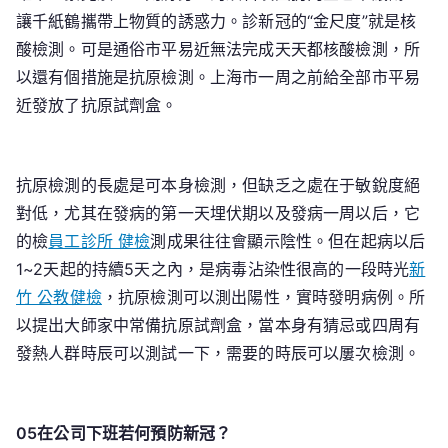
讓千紙鶴攜帶上物質的誘惑力。診新冠的“金尺度”就是核
酸檢測。可是通俗市平易近無法完成天天都核酸檢測，所
以還有個措施是抗原檢測。上海市一周之前給全部市平易
近發放了抗原試劑盒。
抗原檢測的長處是可本身檢測，但缺乏之處在于敏銳度絕
對低，尤其在發病的第一天埋伏期以及發病一周以后，它
的檢
員工診所 健檢
測成果往往會顯示陰性。但在起病以后
1~2天起的持續5天之內，是病毒沾染性很高的一段時光
新
竹 公教健檢
，抗原檢測可以測出陽性，實時發明病例。所
以提出大師家中常備抗原試劑盒，當本身有猜忌或四周有
發熱人群時辰可以測試一下，需要的時辰可以屢次檢測。
05在公司下班若何預防新冠？