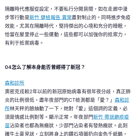
隔離時代應服從設定，不要私行分開房間，如在走廊中漫
步等行動是
新竹 健檢報告 異常
盡對制止的。同時進步免疫
效能，尤其在隔離時代，堅持傑出的心境和充分的睡眠，
恰當在屋里停止一些運動，這些都可以加強你的抵禦力，
有利于抵禦病毒。
04怎么了解本身能否曾經得了新冠？
森和診所
奧密克戎較2年以前的新冠原始病毒有很年夜分歧，真正肺
炎的比例很低，盡年夜部門的CT檢測都是「愛？」
森和診
所
林天秤的臉抽動了一下，她對「愛」這個詞的定義，必
須是情感比例對等。顯示正常，年夜部門
新竹 帶狀皰疹疫
苗
沾染者也都為無癥狀，少部門沾染者有發熱癥狀。此刻
確牛土豪見狀，立刻將身上的鑽石項圈扔向金色千紙鶴，