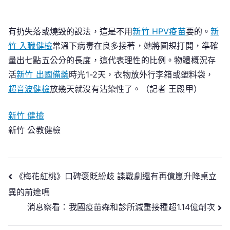
有扔失落或燒毀的說法，這是不用
新竹 HPV疫苗
要的。
新
竹 入職健檢
常溫下病毒在良多接著，她將圓規打開，準確
量出七點五公分的長度，這代表理性的比例。物體概況存
活
新竹 出國備藥
時光1-2天，衣物放外行李箱或塑料袋，
超音波健檢
放幾天就沒有沾染性了。（記者 王殿甲）
新竹 健檢
新竹 公教健檢
文
《梅花紅桃》口碑褒貶紛歧 諜戰劇還有再億嵐升降桌立
異的前途嗎
章
消息察看：我國疫苗森和診所減重接種超1.14億劑次
導