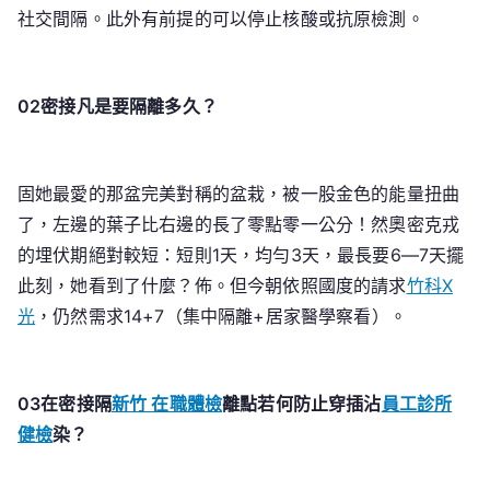
診
社交間隔。此外有前提的可以停止核酸或抗原檢測。
所
疫
苗
02密接凡是要隔離多久？
許
說
固她最愛的那盆完美對稱的盆栽，被一股金色的能量扭曲
了，左邊的葉子比右邊的長了零點零一公分！然奧密克戎
的埋伏期絕對較短：短則1天，均勻3天，最長要6—7天擺
此刻，她看到了什麼？佈。但今朝依照國度的請求
竹科X
光
，仍然需求14+7（集中隔離+居家醫學察看）。
03在密接隔
新竹 在職體檢
離點若何防止穿插沾
員工診所
健檢
染？