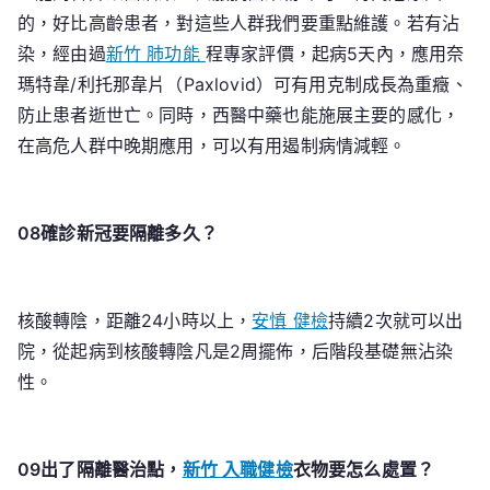
的，好比高齡患者，對這些人群我們要重點維護。若有沾
染，經由過
新竹 肺功能
程專家評價，起病5天內，應用奈
瑪特韋/利托那韋片（Paxlovid）可有用克制成長為重癥、
防止患者逝世亡。同時，西醫中藥也能施展主要的感化，
在高危人群中晚期應用，可以有用遏制病情減輕。
08確診新冠要隔離多久？
核酸轉陰，距離24小時以上，
安慎 健檢
持續2次就可以出
院，從起病到核酸轉陰凡是2周擺佈，后階段基礎無沾染
性。
09出了隔離醫治點，
新竹 入職健檢
衣物要怎么處置？