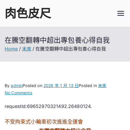
Skip
肉色皮尺
to
content
在騰空翻轉中超出專包養心得自我
Home
未來
在騰空翻轉中超出專包養心得自我
By
admin
Posted on
2026 年 1 月 13 日
Posted in
未來
on
No Comments
在
requestId:69652970321492.26480124.
騰
空
不受拘束式小輪車初次進進全運會
翻
轉