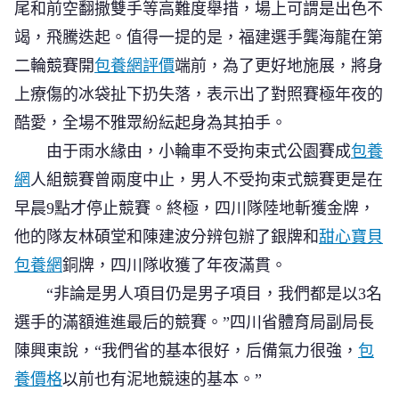
尾和前空翻撒雙手等高難度舉措，場上可謂是出色不
竭，飛騰迭起。值得一提的是，福建選手龔海龍在第
二輪競賽開
包養網評價
端前，為了更好地施展，將身
上療傷的冰袋扯下扔失落，表示出了對照賽極年夜的
酷愛，全場不雅眾紛紜起身為其拍手。
由于雨水緣由，小輪車不受拘束式公園賽成
包養
網
人組競賽曾兩度中止，男人不受拘束式競賽更是在
早晨9點才停止競賽。終極，四川隊陸地斬獲金牌，
他的隊友林碩堂和陳建波分辨包辦了銀牌和
甜心寶貝
包養網
銅牌，四川隊收獲了年夜滿貫。
“非論是男人項目仍是男子項目，我們都是以3名
選手的滿額進進最后的競賽。”四川省體育局副局長
陳興東說，“我們省的基本很好，后備氣力很強，
包
養價格
以前也有泥地競速的基本。”