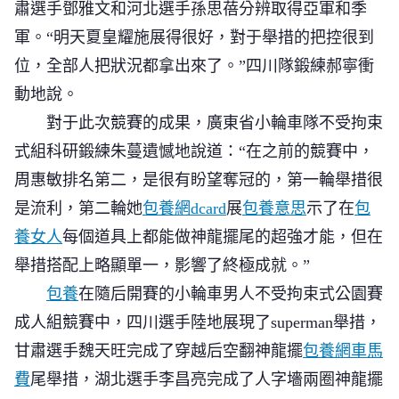
肅選手鄧雅文和河北選手孫思蓓分辨取得亞軍和季
軍。“明天夏皇耀施展得很好，對于舉措的把控很到
位，全部人把狀況都拿出來了。”四川隊鍛練郝寧衝
動地說。
對于此次競賽的成果，廣東省小輪車隊不受拘束
式組科研鍛練朱蔓遺憾地說道：“在之前的競賽中，
周惠敏排名第二，是很有盼望奪冠的，第一輪舉措很
是流利，第二輪她
包養網dcard
展
包養意思
示了在
包
養女人
每個道具上都能做神龍擺尾的超強才能，但在
舉措搭配上略顯單一，影響了終極成就。”
包養
在隨后開賽的小輪車男人不受拘束式公園賽
成人組競賽中，四川選手陸地展現了superman舉措，
甘肅選手魏天旺完成了穿越后空翻神龍擺
包養網車馬
費
尾舉措，湖北選手李昌亮完成了人字墻兩圈神龍擺