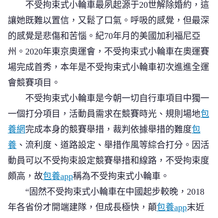
不受拘束式小輪車最夙起源于20世解除婚約，這
讓她既難以置信，又鬆了口氣。呼吸的感覺，但最深
的感覺是悲傷和苦惱。紀70年月的美國加利福尼亞
州。2020年東京奧運會，不受拘束式小輪車在奧運賽
場完成首秀，本年是不受拘束式小輪車初次進進全運
會競賽項目。
不受拘束式小輪車是今朝一切自行車項目中獨一
一個打分項目，活動員需求在競賽時光、規則場地
包
養網
完成本身的競賽舉措，裁判依據舉措的難度
包
養
、流利度、道路設定、舉措作風等綜合打分。因活
動員可以不受拘束設定競賽舉措和線路，不受拘束度
頗高，故
包養app
稱為不受拘束式小輪車。
“固然不受拘束式小輪車在中國起步較晚，2018
年各省份才開端建隊，但成長極快，顛
包養app
末近