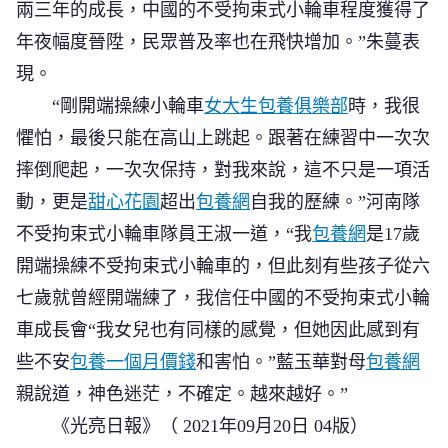
兩三年的成長，中國的不受拘束式小輪車程度獲得了
年夜幅度晉陞，民眾普及率也在飛快增加。”朱蔓表
現。
“剛開端操練小輪車
女大生包養俱樂部
時，我很
懼怕，最後只能在高山上跳起。跟著在練習中一次次
摔倒爬起，一次次保持，對我來說，這不只是一項活
動，更是
甜心花園
超出
包養網
自我的歷練。”河南隊
不受拘束式小輪車隊員王淑一道，“我
包養網
是17歲
開端操練不受拘束式小輪車的，但此刻有些孩子從六
七歲就曾經開端練了，我信任中國的不受拘束式小輪
車成長會“我女兒也有同樣的感覺，但她因此感到有
些不安
包養一個月價錢
和害怕。”藍玉華對母
包養網
親說道，神色迷茫，不確定。越來越好。”
《光亮日報》（ 2021年09月20日 04版）