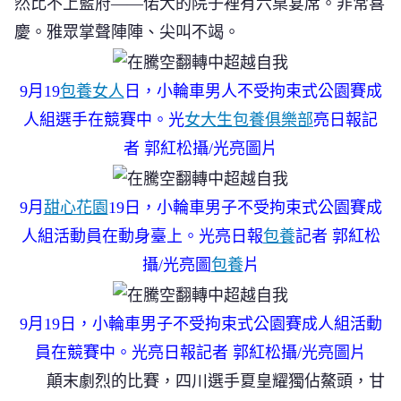
然比不上藍府——偌大的院子裡有六桌宴席。非常喜
慶。雅眾掌聲陣陣、尖叫不竭。
9月19
包養女人
日，小輪車男人不受拘束式公園賽成
人組選手在競賽中。光
女大生包養俱樂部
亮日報記
者 郭紅松攝/光亮圖片
9月
甜心花園
19日，小輪車男子不受拘束式公園賽成
人組活動員在動身臺上。光亮日報
包養
記者 郭紅松
攝/光亮圖
包養
片
9月19日，小輪車男子不受拘束式公園賽成人組活動
員在競賽中。光亮日報記者 郭紅松攝/光亮圖片
顛末劇烈的比賽，四川選手夏皇耀獨佔鰲頭，甘