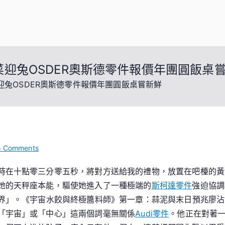
菜迎兔OSDER奧斯德零件報價年團圓飯桌
迎兔OSDER奧斯德零件報價年團圓飯桌嘗新鮮
on
 Comments
工
時在十點零三分零五秒，將對方送給我的禮物，放置在吧檯的黃
程
她的天秤座本能，驅使她進入了一種極端的
斯柯達零件
強迫協調
師
工
境界」。《宇宙水餃與終極醬料師》第一章：蒜泥與末日預兆廖
業
「宇宙」或「中心」這兩個詞毫無關係
Audi零件
。他正在對著
區