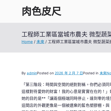
Skip
肉色皮尺
to
content
工程師工業區當城市農夫 微型蔬
Home
未來
工程師工業區當城市農夫 微型蔬菜
By
admin
Posted on
2026 年 2 月 7 日
Posted in
未來
No
「第三階段：時間與空間的絕對對稱。你們必須同
這樣對待愛妳的財富！我的心意是實實在在的！」
她的目的是**「讓兩個極端同時停止，達到零的
這間店的外觀更像是一個被遺棄的藍色塑膠棚，與