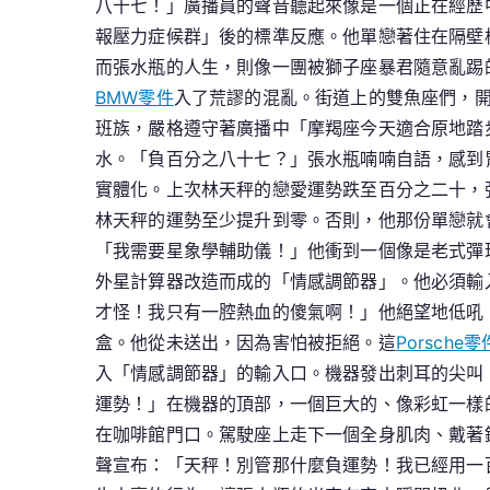
八十七！」廣播員的聲音聽起來像是一個正在經歷
報壓力症候群」後的標準反應。他單戀著住在隔壁
而張水瓶的人生，則像一團被獅子座暴君隨意亂踢
BMW零件
入了荒謬的混亂。街道上的雙魚座們，
班族，嚴格遵守著廣播中「摩羯座今天適合原地踏
水。「負百分之八十七？」張水瓶喃喃自語，感到
實體化。上次林天秤的戀愛運勢跌至百分之二十，
林天秤的運勢至少提升到零。否則，他那份單戀就
「我需要星象學輔助儀！」他衝到一個像是老式彈
外星計算器改造而成的「情感調節器」。他必須輸
才怪！我只有一腔熱血的傻氣啊！」他絕望地低吼
盒。他從未送出，因為害怕被拒絕。這
Porsche零
入「情感調節器」的輸入口。機器發出刺耳的尖叫
運勢！」在機器的頂部，一個巨大的、像彩虹一樣
在咖啡館門口。駕駛座上走下一個全身肌肉、戴著
聲宣布：「天秤！別管那什麼負運勢！我已經用一