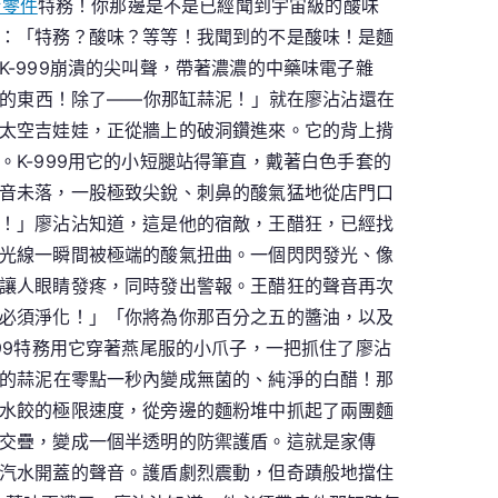
斯零件
特務！你那邊是不是已經聞到宇宙級的酸味
：「特務？酸味？等等！我聞到的不是酸味！是麵
-999崩潰的尖叫聲，帶著濃濃的中藥味電子雜
餘的東西！除了——你那缸蒜泥！」就在廖沾沾還在
太空吉娃娃，正從牆上的破洞鑽進來。它的背上揹
K-999用它的小短腿站得筆直，戴著白色手套的
音未落，一股極致尖銳、刺鼻的酸氣猛地從店門口
！」廖沾沾知道，這是他的宿敵，王醋狂，已經找
光線一瞬間被極端的酸氣扭曲。一個閃閃發光、像
讓人眼睛發疼，同時發出警報。王醋狂的聲音再次
必須淨化！」「你將為你那百分之五的醬油，以及
99特務用它穿著燕尾服的小爪子，一把抓住了廖沾
的蒜泥在零點一秒內變成無菌的、純淨的白醋！那
水餃的極限速度，從旁邊的麵粉堆中抓起了兩團麵
交疊，變成一個半透明的防禦護盾。這就是家傳
汽水開蓋的聲音。護盾劇烈震動，但奇蹟般地擋住