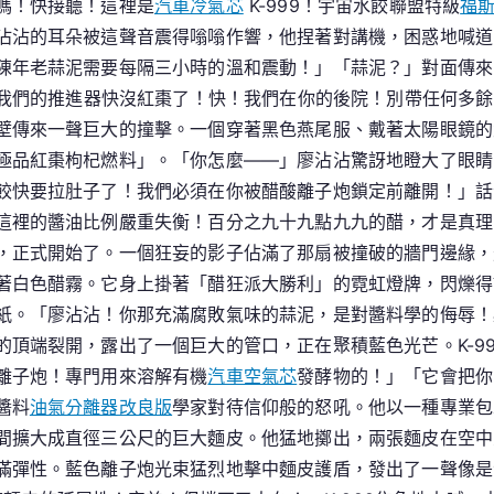
嗎！快接聽！這裡是
汽車冷氣芯
K-999！宇宙水餃聯盟特級
福
價
沾沾的耳朵被這聲音震得嗡嗡作響，他捏著對講機，困惑地喊道
年
年老蒜泥需要每隔三小時的溫和震動！」「蒜泥？」對面傳來K
團
**我們的推進器快沒紅棗了！快！我們在你的後院！別帶任何多
圓
壁傳來一聲巨大的撞擊。一個穿著黑色燕尾服、戴著太陽眼鏡的
飯
品紅棗枸杞燃料」。「你怎麼——」廖沾沾驚訝地瞪大了眼睛。
桌
餃快要拉肚子了！我們必須在你被醋酸離子炮鎖定前離開！」話
嘗
新
這裡的醬油比例嚴重失衡！百分之九十九點九九的醋，才是真理
鮮
，正式開始了。一個狂妄的影子佔滿了那扇被撞破的牆門邊緣，
著白色醋霧。它身上掛著「醋狂派大勝利」的霓虹燈牌，閃爍得
紙。「廖沾沾！你那充滿腐敗氣味的蒜泥，是對醬料學的侮辱！
頂端裂開，露出了一個巨大的管口，正在聚積藍色光芒。K-9
離子炮！專門用來溶解有機
汽車空氣芯
發酵物的！」「它會把你
醬料
油氣分離器改良版
學家對待信仰般的怒吼。他以一種專業包
間擴大成直徑三公尺的巨大麵皮。他猛地擲出，兩張麵皮在空中
滿彈性。藍色離子炮光束猛烈地擊中麵皮護盾，發出了一聲像是