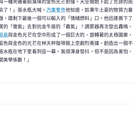
與一種夾雜著銅臭味的金色光芒對撞。天空開始下起了荒謬的雨
染了！」張水瓶大喊。
汽車零件
他知道，如果牛土豪的物質力量
器，還剩下最後一個可以輸入的「情緒燃料」口。他迅速撕下了
實的「傻氣」去對抗金牛座的「霸氣」！調節器再次發出轟鳴，
易商
與金色光芒在空中形成了一個巨大的、旋轉著的太極圖案，
藍色與金色的光芒在林天秤咖啡館上空劇烈衝撞，創造出一個不
張水瓶在地下室看到這一幕，氣得渾身發抖，但不是因為害怕，
間美學係數！」