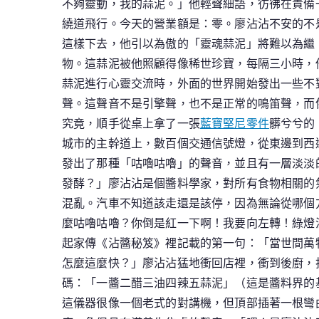
不夠靈動，我的蒜泥。」他輕聲細語，彷彿在責備
繞道飛行。今天的營業額是：零。廖沾沾不安的不
這樣下去，他引以為傲的「靈魂蒜泥」將難以為繼
物。這蒜泥被他照顧得像稀世珍寶，每隔三小時，
蒜泥進行心靈交流時，外面的世界開始發出一些不
聲。這聲音不是引擎聲，也不是正常的鳴笛聲，而
究竟，順手從桌上拿了一張
藍寶堅尼零件
髒兮兮的
城市的主幹道上，數百個交通信號燈，從東邊到西
發出了那種「咕嚕咕嚕」的聲音，並且有一層淡淡
發酵？」廖沾沾是個醬料學家，對所有食物相關的
混亂。汽車不知道該走還是該停，因為無論從哪個
麼咕嚕咕嚕？你倒是紅一下啊！我要向左轉！綠燈
起家傳《沾醬秘笈》裡記載的第一句：「當世間萬
怎麼這麼快？」廖沾沾猛地衝回店裡，衝到後廚，
碼：「一醬二醋三油四辣五蒜泥」（這是醬料界的
這儀器很像一個老式的對講機，但頂部插著一根彎