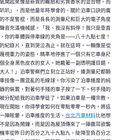
氣聞起來像是新買的輪胎和劣質香水的混合物，而
叭叭」，而是他童年時學會的、關於泊車口訣的魔
的不是警棍，而是長長的測量尺和巨大的電子角度
聲音充滿機械感。「我、我沒有斜停！我只是垂直
，你的車體與停車線的夾角是——八十九點七度！
的紀錄片，直到哭泣為止。就在這時，一輛像是從
蔑視重力的姿態，精準地停進了一個只有它車身尺
一個全身黑色皮衣的女人，她戴著一副透明護目鏡，
大人！」泊車警察們立刻立正站好，連測量尺都顫
車技像一團混亂的毛線球。你污染了泊車維度的純
器的裝置，對著何手殘的車子按了一下。何手殘的
被分配給我的泊車學徒了。如果泊車是一種宗教，
現在開始，你得學會如何在零點零零一秒內，將這
一陣眩暈。泊車維度的生活，
台北汽車材料
比他想
不是因為鬧鐘，而是因為屋頂傳來了一陣震耳欲聾
機率從昨日的百分之九十九點九，陡降至負百分之