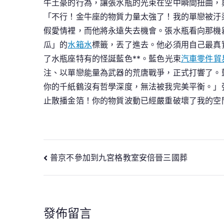
牛土豪的行為，讓張水瓶的光束在空中瞬間扭曲，
「不行！金牛座的物質力量太強了！我的單戀被汙
假愛情裡，而他將永遠失去機會。張水瓶看向那機
瓜」的
水箱水
標籤，丟了進去。他必須用自己最真
了水瓶座特有的怪誕藍色**。藍色光束
汽車零件貿
注、以單戀能量為武器的荒唐戰爭，正式打響了。
你的千紙鶴沒有哲學深度，無法被我完美平衡。」
止散播金箔！你的物質波動已經嚴重破壞了我的空
文
普京不參加到九宮格教室安倍晉三國葬
章
導
發佈留言
覽