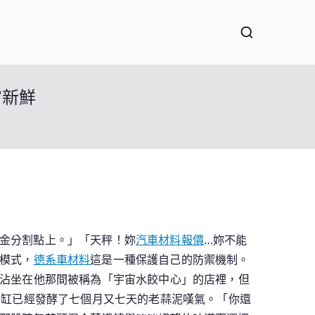
嘗新鮮
金分割點上。」「天秤！妳
汽車材料報價
…妳不能
模式，
德系車材料
這是一種保護自己的防禦機制。
沾沾坐在他那間被稱為「宇宙水餃中心」的店裡，但
一缸已經發酵了七個月又七天的老蒜泥嘆氣。「你還