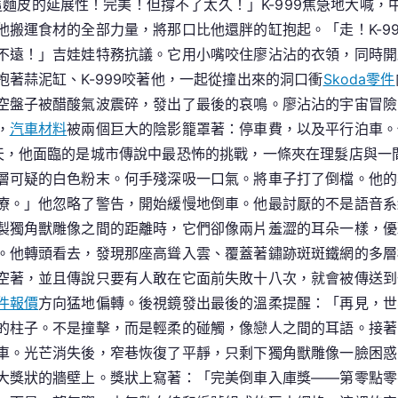
麵皮的延展性！完美！但撐不了太久！」K-999焦急地大喊
搬運食材的全部力量，將那口比他還胖的缸抱起。「走！K-9
不遠！」吉娃娃特務抗議。它用小嘴咬住廖沾沾的衣領，同時開
著蒜泥缸、K-999咬著他，一起從撞出來的洞口衝
Skoda零件
空盤子被醋酸氣波震碎，發出了最後的哀鳴。廖沾沾的宇宙冒險
，
汽車材料
被兩個巨大的陰影籠罩著：停車費，以及平行泊車。
天，他面臨的是城市傳說中最恐怖的挑戰，一條夾在理髮店與一
層可疑的白色粉末。何手殘深吸一口氣。將車子打了倒檔。他的
療。」他忽略了警告，開始緩慢地倒車。他最討厭的不是語音系
製獨角獸雕像之間的距離時，它們卻像兩片羞澀的耳朵一樣，優
。他轉頭看去，發現那座高聳入雲、覆蓋著鏽跡斑斑鐵網的多層
空著，並且傳說只要有人敢在它面前失敗十八次，就會被傳送到
件報價
方向猛地偏轉。後視鏡發出最後的溫柔提醒：「再見，世
的柱子。不是撞擊，而是輕柔的碰觸，像戀人之間的耳語。接著
車。光芒消失後，窄巷恢復了平靜，只剩下獨角獸雕像一臉困惑
大獎狀的牆壁上。獎狀上寫著：「完美倒車入庫獎——第零點零