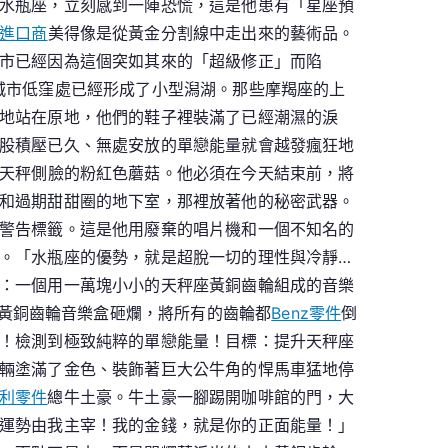
水瓶座，立刻感到一陣恐慌，這是他患有「星座預
進口商
美得像是從黃金分割線中走出來的藝術品。
市已經因為這個突如其來的「超級修正」而陷
城市低窪處已經形成了小型潟湖。那些摩羯座的上
地站在原地，他們的鞋子裡裝滿了已經潮濕的淚
股積壓已久、無處安放的單戀能量就會越發瘋狂地
天秤側臉的粉紅色蘑菇。他必須在今天結束前，將
和過期甜甜圈的地下室，那裡放著他的秘密武器。
警告標籤。這是他用廢棄的唱片機和一個不知名的
。「水瓶座的優勢，就是超脫一切的理性與冷靜…
：一個用一萬塊小小的天秤座黃銅齒輪組成的音樂
黃銅齒輪音樂盒砸爛，將所有的齒輪都
Benz零件
倒
！檢測到極致純粹的單戀能量！目標：提升天秤座
輛塗滿了金色、裝飾著巨大公牛角的悍馬車猛地停
利零件
總牛土豪。牛土豪一腳踢開咖啡館的門，大
運勢由我主宰！我的金錢，就是你的正面能量！」