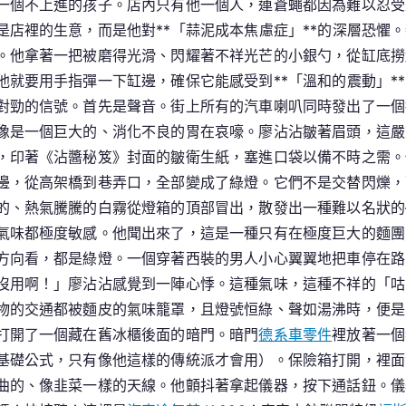
一個不上進的孩子。店內只有他一個人，連蒼蠅都因為難以忍受
當
是店裡的生意，而是他對**「蒜泥成本焦慮症」**的深層恐懼
城
。他拿著一把被磨得光滑、閃耀著不祥光芒的小銀勺，從缸底撈
市
他就要用手指彈一下缸邊，確保它能感受到**「溫和的震動」*
農
對勁的信號。首先是聲音。街上所有的汽車喇叭同時發出了一個
夫
像是一個巨大的、消化不良的胃在哀嚎。廖沾沾皺著眉頭，這嚴
微
型
，印著《沾醬秘笈》封面的皺衛生紙，塞進口袋以備不時之需。
蔬
邊，從高架橋到巷弄口，全部變成了綠燈。它們不是交替閃爍，
菜
的、熱氣騰騰的白霧從燈箱的頂部冒出，散發出一種難以名狀的
迎
氣味都極度敏感。他聞出來了，這是一種只有在極度巨大的麵團
兔
方向看，都是綠燈。一個穿著西裝的男人小心翼翼地把車停在路
OSDER
沒用啊！」廖沾沾感覺到一陣心悸。這種氣味，這種不祥的「咕
奧
物的交通都被麵皮的氣味籠罩，且燈號恒綠、聲如湯沸時，便是
斯
打開了一個藏在舊冰櫃後面的暗門。暗門
德系車零件
裡放著一個
德
基礎公式，只有像他這樣的傳統派才會用）。保險箱打開，裡面
零
件
曲的、像韭菜一樣的天線。他顫抖著拿起儀器，按下通話鈕。儀
報