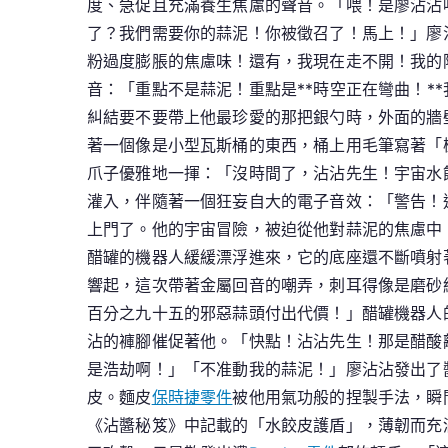
度、急促且充滿養生焦慮的聲音。「喂！是廖沾沾
了？我們需要你的蒜泥！你被徵召了！馬上！」廖
粉過度膨脹的焦慮味！還有，我現在走不開！我的陳
音：「重點不是蒜泥！重點是**時空正在彎曲！
糾結要不要帶上他最珍愛的那把銀勺時，外面的牆
著一個像是小型瓦斯桶的東西，桶上用毛筆寫著「極
爪子優雅地一揮：「沒時間了，沾沾先生！宇宙水
灌入，伴隨著一個狂妄自大的電子音效：「警告！
上門了。他的宇宙冒險，被迫從他對蒜泥的焦慮中
醋罐的機器人緩緩漂浮進來，它的底座還不斷噴射
響起，這次帶著金屬回音的嘲弄，刺耳得像是磨砂
百分之九十五的邪惡蒜頭付出代價！」醋罐機器人的
沾的褲腳催促著他。「快點！沾沾先生！那是醋酸
是浩劫啊！」「不准動我的蒜泥！」廖沾沾發出了
皮。麵皮
保時捷零件
被他用氣功般的捏製手法，瞬
《沾醬秘笈》中記載的「水餃皮護盾」，薄韌而充