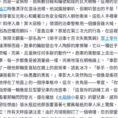
，而是一望無際、由無數白線和編號組成的巨大網格。這裡的空
油芯
時像漂浮在游泳池裡。他試圖按喇叭，但喇叭發出的不是「
群穿著反光背心和戴著白色安全帽的人朝他衝來。這些人手裡拿
！斜停入庫！罪大惡極！」領頭的泊車警察用一個擴音器大喊，
因為恐懼而顫抖。「垂直泊車？那是在第三次元的行為，在這裡
：無限次觀看一部名為**《新手泊車七百次失敗集錦》
賓士零件
緣漂移而過。跑車的輪胎發出令人陶醉的摩擦聲，它以一種近乎
流暢、完美，且毫無任何多餘的動作**。跑車的駕駛座上走出
準，每一步都像是被測量過一樣，完美地落在網格線上。「車影
了一眼他那輛垂直貼在牆上的掀背車，語氣冰冷。「新手，你的
讓我看到了一絲愚蠢的勇氣。」車影大人突然掏出一個像是遙控
地停在了地面上的一個停車格中。這次，夾角是——零度。「你
指旁邊一輛像是巨型嬰兒車的改造車：「這是你的訓練工具，從
看著那輛閃閃發光、還在播放《
水箱精
小星星》的嬰兒車，感到
戀狂想曲》張水瓶從他那張覆蓋著七層舊報紙的單人床上驚醒，
正！所有天秤座請注意！由於月球剛剛打了一個噴嚏，您的戀愛