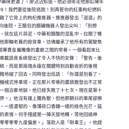
，中藥味更濃了。廖沾沾知道，他必須帶走他那缸陳年
99！我們要從後院逃跑！別再管你的紅棗枸杞燃料
啟了它背上的枸杞推進器。推進器發出「滋滋」的
向後院。王醋狂的醋罐機器人發出尖叫：「別想
，就在這片蒜泥、中藥和醋酸的混亂中，拉開了帷
他那輛老舊的掀背車，彷彿繼承了他所有的駕駛焦
間專賣金屬雕像的畫廊之間的窄巷。一個看起來比
車載語音系統發出了令人不快的女聲：「警告，後
統，而是那兩塊永遠在關鍵時刻自動收折的後視
雅地縮了回去。同時發出低語：「你還是別看了，
機械式停車塔，正在那片窄巷的盡頭散發出不正常
一個泊車地獄。他已經失敗了十七次。現在是第十
界。」他沒有撞上獨角獸，但他那顫抖的車尾卻擦
，一道濃郁的、像薄荷口香糖一樣的綠色光芒。猛
的表情。何手殘感覺一陣天旋地轉，等他回過神
零零零零九度偏差。」落款人是「倒車王」。他趕