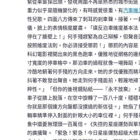
緊從車窗探出頭，發現周圍不再是熟悉的城市街道
重力似乎是隨機變化的，有時感覺很重，有
汽車機
性兒歌。四面八方傳來了刺耳的剎車聲，接著，一
儀，臉上的表情極度嚴肅。「違反泊車維度基本法
停在了牆壁上！」何手殘趕緊為自己辯解，但聲音
按照維度法則，你必須接受懲罰！」懲罰的內容是
科幻電影裡開出來的黑色跑車，優雅地從網格的邊
寸寬度的停車格中。那泊車的過程就像一場舞蹈，
冷酷地朝著何手殘的方向走來。她的步伐優雅而精
抖著不敢發出聲音。她走到何手殘面前，輕蔑地掃
粹性。」「但你的後視鏡貼紙——『永不放棄』，
車子從牆上脫落，在空中旋轉了一百八十度，穩穩
你就是那個連方向盤都沒摸過的新信徒。」她指了
輛車精準停入對面的針眼大小的車位裡。」何手殘
象中還要無理頭一百萬倍。《失控的星座運勢與單
的廣播聲。「緊急！緊急！今日星座運勢超級大修