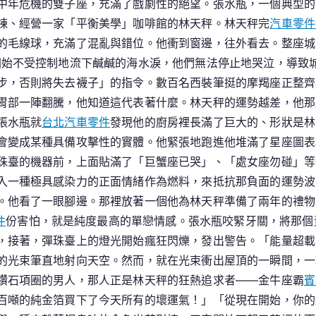
中年危機的雙子座，充滿了戲劇性的絕望。張水瓶，一個典型的
棟、經營一家「平衡美學」咖啡館的林天秤。林天秤完
汽車零件
的毛線球，充滿了混亂與錯位。他衝到窗邊，往外看去。整座城
開始不受控制地流下鹹鹹的海水淚，他們無法停止地哭泣，導致
步，否則將失去襪子」的指令。數百名西裝筆挺的摩羯座正整齊
胃部一陣翻騰，他知道這代表著什麼。林天秤的運勢越差，他那
張水瓶就
台北汽車零件
發現他的廚房裡長滿了巨大的、形狀是林
會變成某種具備攻擊性的實體。他緊張地跑進他堆滿了星座圖表
珠臺的機器前，上面貼滿了「巨蟹座已哭」、「處女座勿碰」等
入一種極具感染力的正面情緒作為燃料，來抵抗那負面的運勢波
。他看了一眼腳邊。那裡放著一個他為林天秤準備了兩年的禮物
件
份害怕，就是純度最高的單戀情感。張水瓶咬緊牙關，將那個
，接著，彈珠臺上的燈光開始瘋狂閃爍，發出警告。「能量超載
的光束筆直地射向天空。然而，就在光束衝出屋頂的一瞬間，一
鑽石項圈的男人，那人正是林天秤的狂熱追求者——金牛座霸
賓
百噸的純金箔買下了今天所有的壞運氣！」「從現在開始，你的