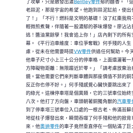
了攻擊，只是散發出濃
Bentley零件
郁的麵香。「這
老蒜泥，那是宇宙的希望。他跑到蒜泥缸前，使出他
了！」「不行！燃料是文明的基礎！沒了紅棗我飛
輕微煎煮聲，伴隨著一股濃郁的蔘味爆發。廖沾沾抱
逃！醬油黨餘孽！我會追上你！」店內剩下的所有
幕。《平行泊車維度：車位爭奪戰》何手殘的人生
慮，從未在他需要時提
VW零件
供過任何幫助。今
他車子尺寸小上三十公分的停車格，上面還灑著一
方障礙物距離：無限趨近於零。」「請考慮放棄治
鏡。當他需要它們來判斷車體與那座價值不菲的銅
反正你也停不好。」何手殘感覺心臟快要跳出來了
的綠光。這棟停車塔是個異類，它的三號車位始終
八次。他打了方向盤，車頭朝著銅獨角獸的
汽車零
到了停車塔三號車位入口處的一根古老、佈滿苔蘚
地從柱子爆發出來，瞬間吞噬了何手殘和他的掀背
來，他
奧迪零件
的車子竟然垂直停在一個貼滿了巨