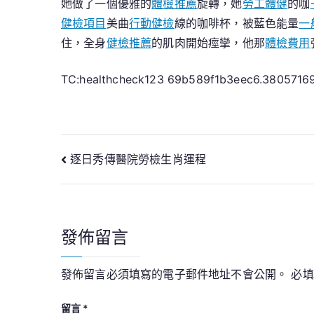
她做了一個優雅的
體檢推薦
旋轉，她
勞工體健
的咖
健檢項目
美曲
行動健檢
線的咖啡杯，被藍色能量
一
住，全身
健檢推薦
的肌肉開始痙攣，他那
體檢費用
TC:healthcheck123 69b589f1b3eec6.3805716
文
逐日秀傳醫院勞檢生肖運程
章
導
發佈留言
覽
發佈留言必須填寫的電子郵件地址不會公開。
必
留言
*