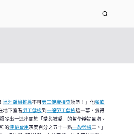
！
巡迴體檢推薦
不可
勞工健康檢查
饒恕！」他
餐飲
在地下室看
勞工健檢
到
一般勞工健檢
這一幕，氣得
爆發出一連串關於「愛與被愛」的哲學辯論氣泡。
壁的
健檢費用
灰度百分之五十一點
一般勞檢
二。」