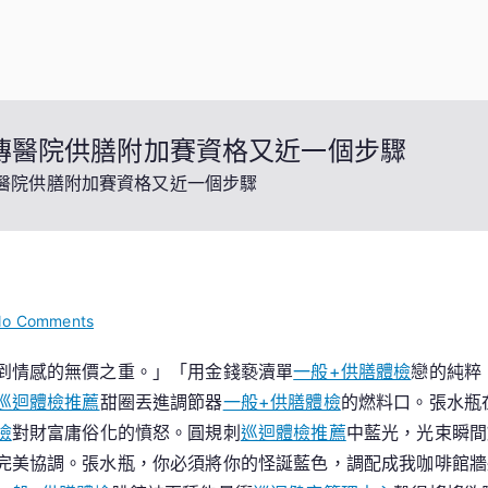
秀傳醫院供膳附加賽資格又近一個步驟
傳醫院供膳附加賽資格又近一個步驟
on
o Comments
年
到情感的無價之重。」「用金錢褻瀆單
一般+供膳體檢
戀的純粹
夜
巡迴體檢推薦
甜圈丟進調節器
一般+供膳體檢
的燃料口。張水瓶
王
逆
檢
對財富庸俗化的憤怒。圓規刺
巡迴體檢推薦
中藍光，光束瞬間
轉
完美協調。張水瓶，你必須將你的怪誕藍色，調配成我咖啡館牆
活