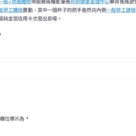
一般+供膳體檢
啡館被兩種能量衝
巡迴健康管理中心
擊得搖搖欲
塞
般勞工體檢
震動，其中一個杯子的把手竟然向內側
一般勞工健檢
距
張純金箔信用卡也發出哀嚎。
NBA
季
9
后
賽
秀
傳
醫
院
供
膳
附
加
賽
填欄位標示為
*
資
格
又