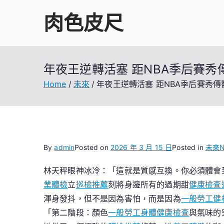
Skip
肉色皮尺
to
content
年夜王逆轉活塞 距NBA季后賽
Home
未來
年夜王逆轉活塞 距NBA季后賽秀
By
admin
Posted on
2026 年 3 月 15 日
Posted in
未來
N
林天秤眼神冰冷：「這就是質感互換。你必須體會
業體檢
立
巡檢推薦
刻將身邊所有的過期甜
健康檢查
渾身發抖，但不是因為害怕，而是因為
一般勞工健
「第二階段：顏色
一般勞工身體健康檢查
與氣味的