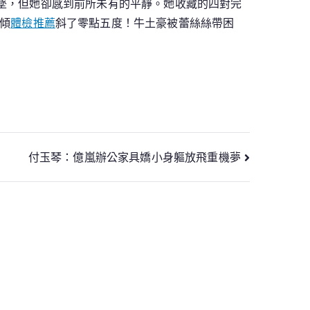
墜，但她卻感到前所未有的平靜。她收藏的四對完
傾
體檢推薦
斜了零點五度！牛土豪被蕾絲絲帶困
付玉琴：億嵐辦公家具嬌小身軀放飛重機夢