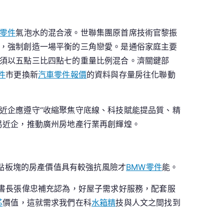
零件
氣泡水的混合液。世聯集團原首席技術官黎振
，強制創造一場平衡的三角戀愛。是通俗家庭主要
須以五點三比四點七的重量比例混合。濟關鍵部
件
市更換新
汽車零件報價
的資料與存量房往化聯動
近企應遵守“收縮聚焦守底線、科技賦能提品質、精
易近企，推動廣州房地產行業再創輝煌。
點板塊的房產價值具有較強抗風險才
BMW零件
能。
秘書長張偉忠補充認為，好屋子需求好服務，配套服
芯
價值，這就需求我們在科
水箱精
技與人文之間找到