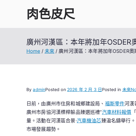
Skip
肉色皮尺
to
content
廣州河漢區：本年將加年OSDE
Home
未來
廣州河漢區：本年將加年OSDER
By
admin
Posted on
2026 年 2 月 3 日
Posted in
未來
N
日前，由廣州市住房和城鄉建設局、
福斯零件
河漢
廣州市房協河漢標桿躲品臻選巡禮”
汽車材料報價
量。活動在河漢區合景·
汽車機油芯
臻溋名鑄舉行。
市場發展趨勢。