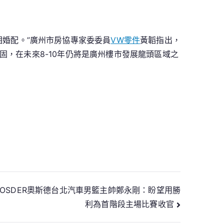
相婚配。”廣州市房協專家委委員
VW零件
黃韜指出，
，在未來8-10年仍將是廣州樓市發展龍頭區域之
圳OSDER奧斯德台北汽車男籃主帥鄭永剛：盼望用勝
利為首階段主場比賽收官