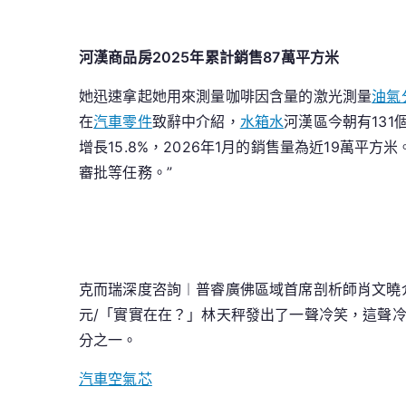
河漢商品房2025年累計銷售87萬平方米
她迅速拿起她用來測量咖啡因含量的激光測量
油氣
在
汽車零件
致辭中介紹，
水箱水
河漢區今朝有131
增長15.8%，2026年1月的銷售量為近19萬平方
審批等任務。”
克而瑞深度咨詢︱普睿廣佛區域首席剖析師肖文曉介
元/「實實在在？」林天秤發出了一聲冷笑，這聲冷
分之一。
汽車空氣芯