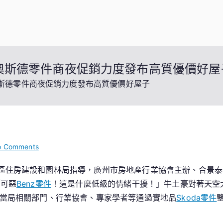
R奧斯德零件商夜促銷力度發布高質優價好屋
奧斯德零件商夜促銷力度發布高質優價好屋子
on
o Comments
廣
區住房建設和園林局指導，廣州市房地產行業協會主辦、合景泰富
州
「可惡
Benz零件
！這是什麼低級的情緒干擾！」牛土豪對著天空
河
漢
當局相關部門、行業協會、專家學者等通過實地品
Skoda零件
區：
本