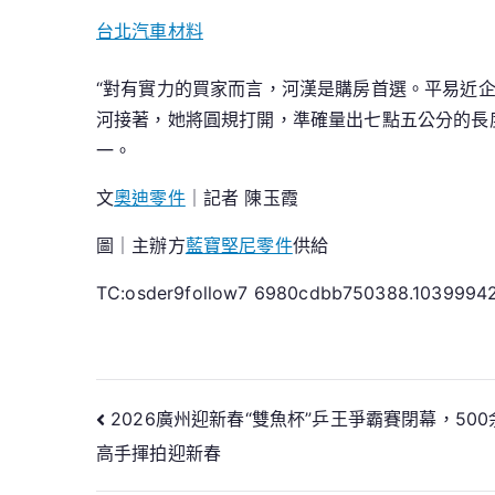
台北汽車材料
“對有實力的買家而言，河漢是購房首選。平易近
河接著，她將圓規打開，準確量出七點五公分的長
一。
文
奧迪零件
｜記者 陳玉霞
圖｜主辦方
藍寶堅尼零件
供給
TC:osder9follow7 6980cdbb750388.1039994
文
2026廣州迎新春“雙魚杯”乒王爭霸賽閉幕，50
高手揮拍迎新春
章