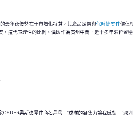
企的最年夜優勢在于市場化特質，其產品定價與
保時捷零件
價值
度，這代表理性的比例。漢區作為廣州中間，近十多年來位置穩固
2
0余OSDER奧斯德零件商名乒乓
“球隊的凝集力讓我感動！”深