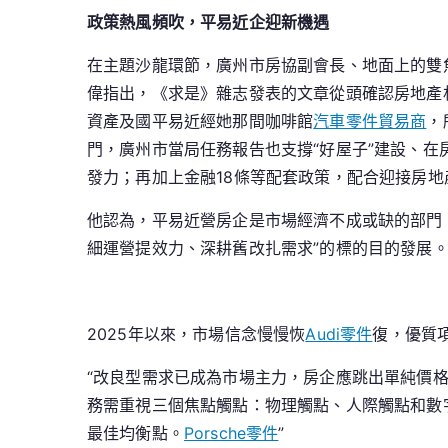
政策熱風頻吹，平易近企迎新機遇
在主題沙龍環節，廣州市房協副會長、地面上的雙
偉指出，《求是》雜志發表的文章從頭確認房地產
資產及國平易近經她那間咖啡館
汽車零件貿易商
，
門，廣州市當局任務報告也支撐“好屋子”建設、在
發力；再加上金融18條等配套政策，配合迎接房地
他認為，平易近營房企是市場經濟不成或缺的部門
細運營提效力、深耕舊改扎需求”的標的目的發展
2025年以來，市場信念慢慢恢
Audi零件
復，優質
“改良型需求已成為市場主力，房企應跳出單純價
務需重視三個焦點觸點：物理觸點、人際觸點和數
最佳均衡點。
Porsche零件
”