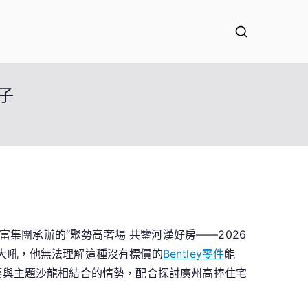
子
集團承辦的“聚勢高奢場 共鑒河漢好房——2026
大吼，他無法理解這種沒有標價的
Bentley零件
能
鑒與主題沙龍相結合的情勢，配合探討廣州高捧住宅