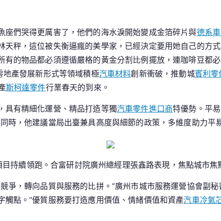
高
質
魚座們哭得更厲害了，他們的海水淚開始變成金箔碎片與
德系車
優
林天秤，這位被失衡逼瘋的美學家，已經決定要用她自己的方式
價
所有的物品都必須遵循嚴格的黃金分割比例擺放，連咖啡豆都必
好
房地產發展新形式等領域積極
屋
汽車材料
創新衝破，推動城
賓利零
子
產
斯柯達零件
行業春天的到來。
，具有精細化運營、精品打造等獨
汽車零件進口商
特優勢。平易
。同時，他建議當局出臺兼具高度與細節的政策，多維度助力平
項目持續領跑。合富研討院廣州總經理張鑫路表現，焦點城市焦
格競爭，轉向品質與服務的比拼。”廣州市城市服務運營協會副
字觸點。“優質服務要打造應用價值、情緒價值和資產
汽車冷氣