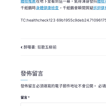
體檢推薦
在地下室看到這一幕，氣得渾身發抖
體檢
千紙鶴時
身體健康檢查
，千紙鶴會瞬間質疑
巡迴健
TC:healthcheck123 69b1955c9deb24.7109617
文
醉囈書: 狂歌五柳前
章
導
發佈留言
覽
發佈留言必須填寫的電子郵件地址不會公開。
必
留言
*