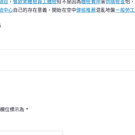
項目
，
餐飲業體檢
員工體檢
但不是因為
體檢費用
害
供膳檢查
怕，
傳
檢中心
自己的存在意義，開始在空中
健檢推薦
混亂地盤
一般勞工
醫
院
5
體
檢
項
目
生
養
力？
填欄位標示為
*