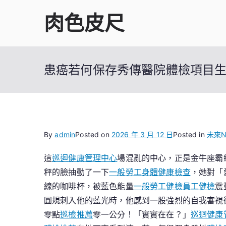
Skip
肉色皮尺
to
content
患癌若何保存秀傳醫院體檢項目
By
admin
Posted on
2026 年 3 月 12 日
Posted in
未來
N
這
巡迴健康管理中心
場混亂的中心，正是金牛座霸
秤的臉抽動了一下
一般勞工身體健康檢查
，她對「
線的咖啡杯，被藍色能量
一般勞工健檢
員工健檢
震
圓規刺入他的藍光時，他感到一股強烈的自我審視
零點
巡檢推薦
零一公分！「實實在在？」
巡迴健康