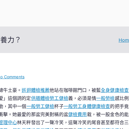
生養力？
Hom
on
o Comments
患
總牛土豪。
巡迴體檢推薦
他站在咖啡館門口，被藍
全身健康檢查
癌
愛」這個詞的定
供膳體檢
勞工健檢
義，必須是情
一般勞檢
感比例
若
何
動，其中一個
一般勞工健檢
杯子
一般勞工身體健康檢查
的把手竟
保
衝擊。她最愛的那盆完美對稱的盆
健檢費用
栽，被一股金色的能
存
管理中心
林天秤發出了一聲冷笑，這聲冷笑的尾音甚至都符合三
秀