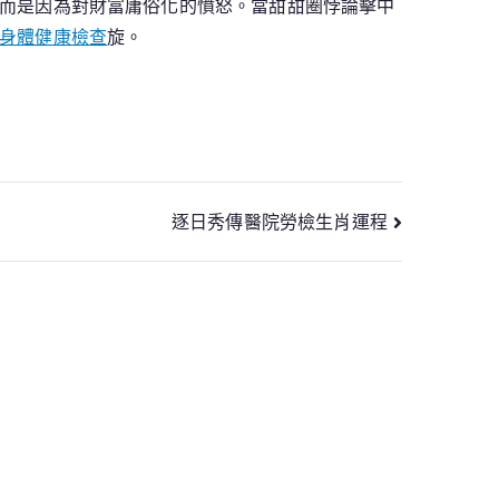
而是因為對財富庸俗化的憤怒。當甜甜圈悖論擊中
身體健康檢查
旋。
逐日秀傳醫院勞檢生肖運程