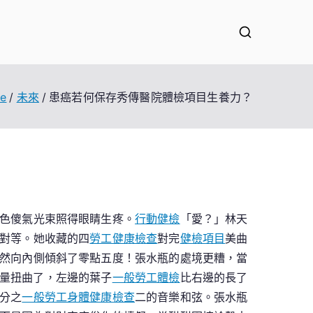
e
未來
患癌若何保存秀傳醫院體檢項目生養力？
色傻氣光束照得眼睛生疼。
行動健檢
「愛？」林天
對等。她收藏的四
勞工健康檢查
對完
健檢項目
美曲
然向內側傾斜了零點五度！張水瓶的處境更糟，當
量扭曲了，左邊的葉子
一般勞工體檢
比右邊的長了
分之
一般勞工身體健康檢查
二的音樂和弦。張水瓶