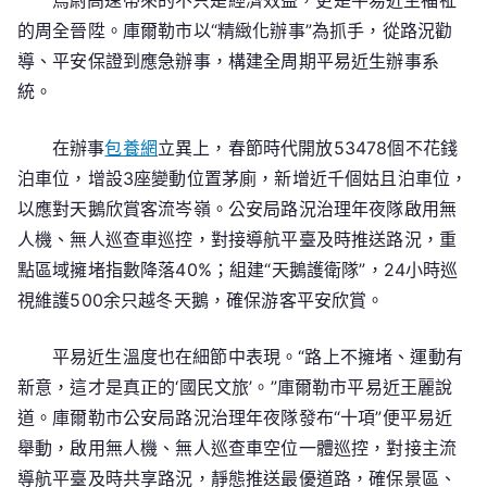
烏尉高速帶來的不只是經濟效益，更是平易近生福祉
的周全晉陞。庫爾勒市以“精緻化辦事”為抓手，從路況勸
導、平安保證到應急辦事，構建全周期平易近生辦事系
統。
在辦事
包養網
立異上，春節時代開放53478個不花錢
泊車位，增設3座變動位置茅廁，新增近千個姑且泊車位，
以應對天鵝欣賞客流岑嶺。公安局路況治理年夜隊啟用無
人機、無人巡查車巡控，對接導航平臺及時推送路況，重
點區域擁堵指數降落40%；組建“天鵝護衛隊”，24小時巡
視維護500余只越冬天鵝，確保游客平安欣賞。
平易近生溫度也在細節中表現。“路上不擁堵、運動有
新意，這才是真正的‘國民文旅’。”庫爾勒市平易近王麗說
道。庫爾勒市公安局路況治理年夜隊發布“十項”便平易近
舉動，啟用無人機、無人巡查車空位一體巡控，對接主流
導航平臺及時共享路況，靜態推送最優道路，確保景區、