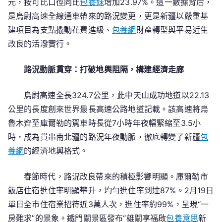
元，按可比口徑同比
包養妹
增加23.97%。這一數據背后，
元！
是烏尉高速全線通車帶來的路況變更，更是新疆以嚴重基
烏
建項目為支點撬動花費進級、
包養網
財產轉型與平易近生
尉
改良的活潑實行。
高
速
路況動脈貫穿：打破地輿阻隔，構建經濟走廊
通
車
烏尉高速全長324.7公里，此中天山成功地道以22.13
首
個
公里的長度創來世界最長高速公路地道記載。該高速將烏
春
魯木齊至庫爾勒的駕車時長從7小時年夜幅緊縮至3.5小
節
時，成為貫串南北疆的路況年夜動脈，徹底轉變了新疆
包
賦
養網
的經濟地輿格式。
能
新
春節時代，路況改良帶來的積極影響明顯。庫爾勒市
疆
飯店住宿進住率明顯攀升，均勻進住率到達87%。2月19日
南
單日全市住宿業招待近3萬人次，進住率約99%，呈現“一
北
房難求”的景象。鐵門關景區發布“雄關享福啟
包養意思
新
“花