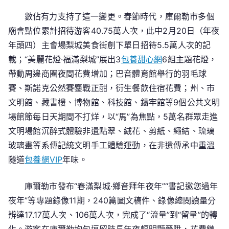
數佔有力支持了這一變更。春節時代，庫爾勒市多個
廟會點位累計招待游客40.75萬人次，此中2月20日（年夜
年頭四）主會場梨城美食街創下單日招待5.5萬人次的記
載；“美麗花燈·福滿梨城”展出3
包養甜心網
6組主題花燈，
帶動周邊商圈夜間花費增加；巴音體育館舉行的羽毛球
賽、斯諾克公然賽鏖戰正酣，衍生餐飲住宿花費；州、市
文明館、藏書樓、博物館、科技館、鑄牢館等9個公共文明
場館節每日天期間不打烊，以“馬”為焦點，5萬名群眾走進
文明場館沉醉式體驗非遺點翠、絨花、剪紙、繩結、琉璃
玻璃畫等系傳記統文明手工體驗運動，在非遺傳承中重溫
隧道
包養網VIP
年味。
庫爾勒市發布“春滿梨城·鄉音拜年夜年”“書記邀您過年
夜年”等專題錄像11期，240篇圖文稿件、錄像總閱讀量分
辨達17.17萬人次、106萬人次，完成了“流量”到“留量”的轉