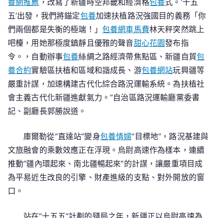
養網推薦
，改寫了新疆時空邦畿和經濟格
包養
式。‘十五
五’出發，我們將錨定
包養
加速扶植路況強國目的義務「你
們兩個都是失衡的極端！」
包養網車馬費
林天秤突然跳上
吧檯，用她那極度鎮靜且優雅的聲音
甜心花園
發布指
令。，自動辦事
包養
絲綢之路經濟帶焦點區、新疆自貿
包
養合約
實驗區扶植和區域和諧成長、游
包養網站
玩興疆等
嚴重計謀，加速構建古代化綜合路況運輸系統。為扶植社
會主義古代化新疆進獻氣力。”自治區路況運輸廳黨委書
記、副廳長郭勝說道。
庫爾勒從“直達站”變身
包養情婦
“目標地”，路況基建與
文旅融會的乘數效應正在浮現。烏尉高速作為樣本，連續
推動“疆內環起來、南北疆暢起來”的計謀，讓嚴重項目成
為平易近生改良的引擎、財產進級的支點、對外開放的窗
口。
站在“十五五”計劃的殘局之年，新疆正以烏尉高速為