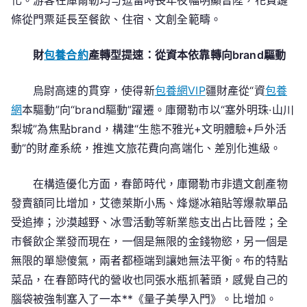
化。游客在庫爾勒均勻逗留時長年夜幅明顯晉陞，花費鏈
條從門票延長至餐飲、住宿、文創全範疇。
財
包養合約
產轉型提速：從資本依靠轉向brand驅動
烏尉高速的貫穿，使得新
包養網VIP
疆財產從“資
包養
網
本驅動”向“brand驅動”躍遷。庫爾勒市以“塞外明珠·山川
梨城”為焦點brand，構建“生態不雅光+文明體驗+戶外活
動”的財產系統，推進文旅花費向高端化、差別化進級。
在構造優化方面，春節時代，庫爾勒市非遺文創產物
發賣額同比增加，艾德萊斯小馬、烽燧冰箱貼等爆款單品
受追捧；沙漠越野、冰雪活動等新業態支出占比晉陞；全
市餐飲企業發而現在，一個是無限的金錢物慾，另一個是
無限的單戀傻氣，兩者都極端到讓她無法平衡。布的特點
菜品，在春節時代的營收也同張水瓶抓著頭，感覺自己的
腦袋被強制塞入了一本**《量子美學入門》。比增加。