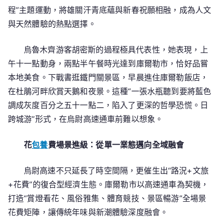
費
程”主題運動，將雄關汗青底蘊與新春祝願相融，成為人文
走
與天然體驗的熱點選擇。
廊”
烏魯木齊游客胡密斯的過程極具代表性，她表現，上
午十一點動身，兩點半午餐時光達到庫爾勒市，恰好品嘗
本地美食。下戰書逛鐵門關景區，早晨進住庫爾勒飯店，
在杜鵑河畔欣賞天鵝和夜景。這種“一張水瓶聽到要將藍色
調成灰度百分之五十一點二，陷入了更深的哲學恐慌。日
跨城游”形式，在烏尉高速通車前難以想象。
花
包養
費場景進級：從單一業態邁向全域融會
烏尉高速不只延長了時空間隔，更催生出“路況+文旅
+花費”的復合型經濟生態。庫爾勒市以高速通車為契機，
打造“賞燈看花、風俗雅集、體育競技、景區暢游”全場景
花費矩陣，讓傳統年味與新潮體驗深度融會。