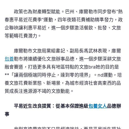
政策也為財產轉型賦能。巴州、庫爾勒市同步發布“熱
春惠平易近花費季”運動，四年夜類花費補助精準發力，政
企聯袂讓利惠平易近，進一個步驟激活餐飲、批發、文旅
等範疇花費潛力。
庫爾勒市文旅局黨組書記、副局長馮武林表現，庫爾
包養
勒市將連續優化文旅辦事品德，進一個步驟深耕文旅
融會賽道，打造更多具有地區特點的文旅bra她的目的是
**「讓兩個極端同時停止，達到零的境界」。nd運動，培
養文旅花費新業態、新場景，為城市經濟社會高東西的品
質成長注進源源不竭的文旅動能。
平易近生改良提質：從基本保證進級
包養女人
品德辦
事