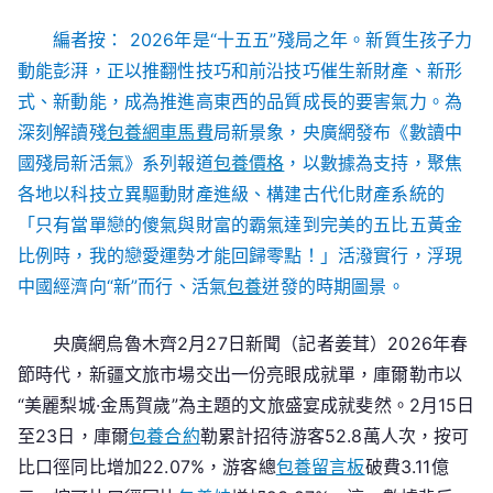
數
編者按： 2026年是“十五五”殘局之年。新質生孩子力
讀
動能彭湃，正以推翻性技巧和前沿技巧催生新財產、新形
中
國
式、新動能，成為推進高東西的品質成長的要害氣力。為
殘
深刻解讀殘
包養網車馬費
局新景象，央廣網發布《數讀中
局
國殘局新活氣》系列報道
包養價格
，以數據為支持，聚焦
新
各地以科技立異驅動財產進級、構建古代化財產系統的
甜
「只有當單戀的傻氣與財富的霸氣達到完美的五比五黃金
心
比例時，我的戀愛運勢才能回歸零點！」活潑實行，浮現
專
中國經濟向“新”而行、活氣
包養
迸發的時期圖景。
包
養
央廣網烏魯木齊2月27日新聞（記者姜茸）2026年春
網
節時代，新疆文旅市場交出一份亮眼成就單，庫爾勒市以
活
氣
“美麗梨城·金馬賀歲”為主題的文旅盛宴成就斐然。2月15日
丨
至23日，庫爾
包養合約
勒累計招待游客52.8萬人次，按可
3.11
比口徑同比增加22.07%，游客總
包養留言板
破費3.11億
億