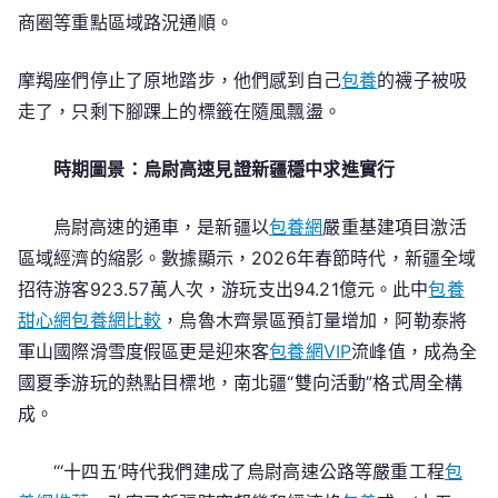
商圈等重點區域路況通順。
摩羯座們停止了原地踏步，他們感到自己
包養
的襪子被吸
走了，只剩下腳踝上的標籤在隨風飄盪。
時期圖景：烏尉高速見證新疆穩中求進實行
烏尉高速的通車，是新疆以
包養網
嚴重基建項目激活
區域經濟的縮影。數據顯示，2026年春節時代，新疆全域
招待游客923.57萬人次，游玩支出94.21億元。此中
包養
甜心網
包養網比較
，烏魯木齊景區預訂量增加，阿勒泰將
軍山國際滑雪度假區更是迎來客
包養網VIP
流峰值，成為全
國夏季游玩的熱點目標地，南北疆“雙向活動”格式周全構
成。
“‘十四五’時代我們建成了烏尉高速公路等嚴重工程
包