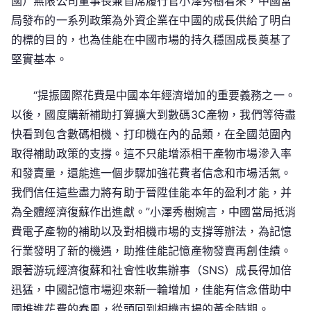
國）無限公司董事長兼首席履行官小澤秀樹看來，中國當
局發布的一系列政策為外資企業在中國的成長供給了明白
的標的目的，也為佳能在中國市場的持久穩固成長奠基了
堅實基本。
“提振國際花費是中國本年經濟增加的重要義務之一。
以後，國度購新補助打算擴大到數碼3C產物，我們等待盡
快看到包含數碼相機、打印機在內的品類，在全國范圍內
取得補助政策的支撐。這不只能增添相干產物市場滲入率
和發賣量，還能進一個步驟加強花費者信念和市場活氣。
我們信任這些盡力將有助于晉陞佳能本年的盈利才能，并
為全體經濟復蘇作出進獻。”小澤秀樹婉言，中國當局抵消
費電子產物的補助以及對相機市場的支撐等辦法，為記憶
行業發明了新的機遇，助推佳能記憶產物發賣再創佳績。
跟著游玩經濟復蘇和社會性收集辦事（SNS）成長得加倍
迅猛，中國記憶市場迎來新一輪增加，佳能有信念借助中
國推進花費的春風，從頭回到相機市場的黃金時期。