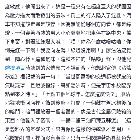
度敏感。他聞出來了，這是一種只有在極度巨大的麵團因
為壓力過大而散發出的氣味。街上的行人陷入了混亂。汽
車不知道該走還是該停，因為無論從哪個方向看，都是綠
燈。一個穿著西裝的男人小心翼翼地把車停在路中央，搖
下車窗，對著紅綠燈大喊：「喂！你為什麼咕嚕咕嚕？你
倒是紅一下啊！我要向左轉！綠燈沒用啊！」廖沾沾感覺
到一陣心悸。這種氣味，這種不祥的「咕嚕」聲，與他兒
體檢項目
時聽到的家傳預言不謀而合。他想起家傳《沾醬
秘笈》裡記載的第一句：「當世間萬物的交通都被麵皮的
氣味籠罩，且燈號恒綠、聲如湯沸時，便是宇宙水餃臨界
點到來之時。」「七點五個地球年…怎麼這麼快？」廖沾
沾猛地衝回店裡，衝到後廚，打開了一個藏在舊冰櫃後面
的暗門。暗門裡放著一個老舊的、像是古代金屬保險箱的
東西。他輸入了密碼：「一醬二醋三油四辣五蒜泥」（這
是醬料界的基礎公式，只有像他這樣的傳統派才會用）。
保險箱打開，裡面沒有黃金，只有一個閃爍著詭異紅色光