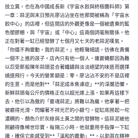
技立異，也在為中國成長新《宇宙水餃與終極醬料師》第
一章：蒜泥與末日預兆廖沾沾坐在他那間被稱為「宇宙水
餃中心」的店裡，但這間店的外觀更像是一個被遺棄的藍
色塑膠棚，與「宇宙」或「中心」這兩個詞毫無關係。他
正在對著一缸已經發酵了七個月又七天的老蒜泥嘆氣。
「你還不夠靈動，我的蒜泥。」他輕聲細語，彷彿在責備
一個不上進的孩子。店內只有他一個人，連蒼蠅都因為難
以忍受那股陳年蒜頭混合著鐵鏽與淡淡絕望的味道而選擇
繞道飛行。今天的營業額是：零。廖沾沾不安的不是店裡
的生意，而是他對**「蒜泥成本焦慮症」**的深層恐懼。
新鮮蒜頭每公斤的價格正在以超光速上漲，如果再這樣下
去，他引以為傲的「靈魂蒜泥」將難以為繼。他拿著一把
被磨得光滑、閃耀著不祥光芒的小銀勺，從缸底撈起一坨
濃稠的、顏色介於灰綠與土黃之間的發酵物。這蒜泥被他
照顧得像稀世珍寶，每隔三小時，他就要用手指彈一下缸
邊，確保它能感受到**「溫和的震動」**，以助其在精神