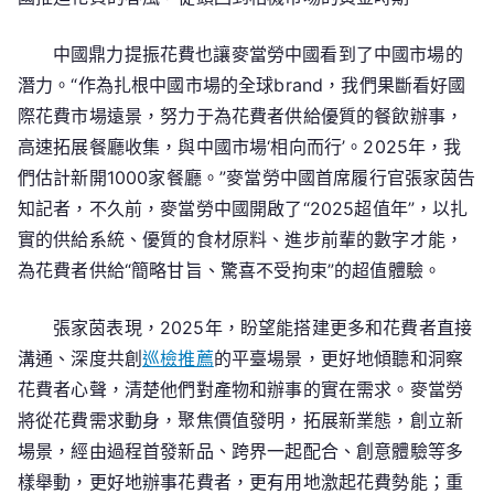
中國鼎力提振花費也讓麥當勞中國看到了中國市場的
潛力。“作為扎根中國市場的全球brand，我們果斷看好國
際花費市場遠景，努力于為花費者供給優質的餐飲辦事，
高速拓展餐廳收集，與中國市場‘相向而行’。2025年，我
們估計新開1000家餐廳。”麥當勞中國首席履行官張家茵告
知記者，不久前，麥當勞中國開啟了“2025超值年”，以扎
實的供給系統、優質的食材原料、進步前輩的數字才能，
為花費者供給“簡略甘旨、驚喜不受拘束”的超值體驗。
張家茵表現，2025年，盼望能搭建更多和花費者直接
溝通、深度共創
巡檢推薦
的平臺場景，更好地傾聽和洞察
花費者心聲，清楚他們對產物和辦事的實在需求。麥當勞
將從花費需求動身，聚焦價值發明，拓展新業態，創立新
場景，經由過程首發新品、跨界一起配合、創意體驗等多
樣舉動，更好地辦事花費者，更有用地激起花費勢能；重