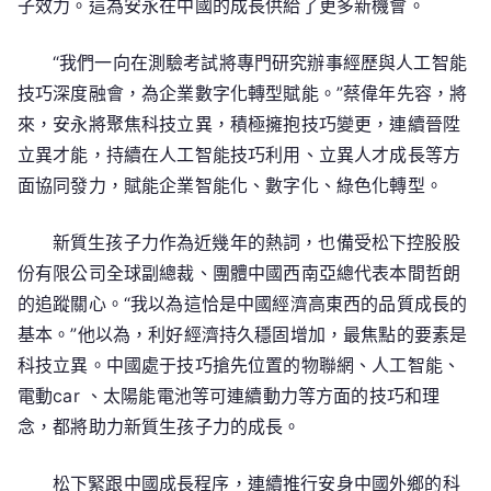
子效力。這為安永在中國的成長供給了更多新機會。
“我們一向在測驗考試將專門研究辦事經歷與人工智能
技巧深度融會，為企業數字化轉型賦能。”蔡偉年先容，將
來，安永將聚焦科技立異，積極擁抱技巧變更，連續晉陞
立異才能，持續在人工智能技巧利用、立異人才成長等方
面協同發力，賦能企業智能化、數字化、綠色化轉型。
新質生孩子力作為近幾年的熱詞，也備受松下控股股
份有限公司全球副總裁、團體中國西南亞總代表本間哲朗
的追蹤關心。“我以為這恰是中國經濟高東西的品質成長的
基本。”他以為，利好經濟持久穩固增加，最焦點的要素是
科技立異。中國處于技巧搶先位置的物聯網、人工智能、
電動car 、太陽能電池等可連續動力等方面的技巧和理
念，都將助力新質生孩子力的成長。
松下緊跟中國成長程序，連續推行安身中國外鄉的科