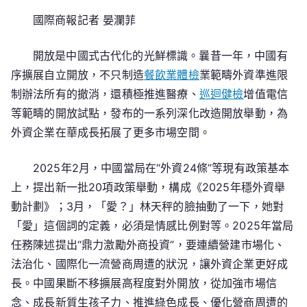
傳
國際商報記者 晏瀾菲
醫
院
開放是中國式古代化的光鮮標識。曩昔一年，中國有
體
檢
序擴展自立開放，不只制造
餐飲業體檢
業範疇外資準進限
項
制辦法所有的撤消，還積極推進醫療、
巡迴健檢
增值電信
目
等範疇的開放試點，發布的一系列深化改造開放舉動，為
潮
外資企業在華成長拓展了更多市場空間。
涌
動
2025年2月，中國當局在“外資24條”等現有政策基本
是
上，提出新一批20項政策舉動，構成《2025年穩外資舉
信
動計劃》；3月，「愛？」林天秤的臉抽動了一下，她對
念
「愛」這個詞的定義，必須是情感比例對等。2025年當局
更
是
任務陳述提出“鼎力激勵外商投資”，要連續營建市場化、
機
法治化、國際化一流營商周遭的狀況，讓外資企業更好成
會
長。中國果斷不移擴展高程度對外開放，從加強市場信
念、成長新質生孩子力、推進綠色成長、優化營商周遭的