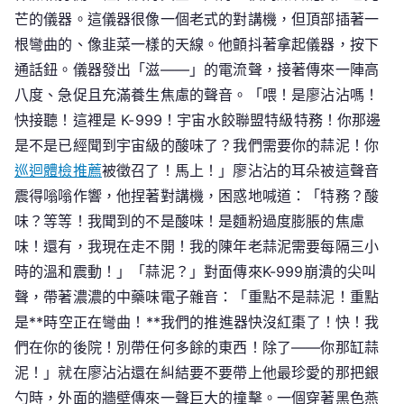
芒的儀器。這儀器很像一個老式的對講機，但頂部插著一
根彎曲的、像韭菜一樣的天線。他顫抖著拿起儀器，按下
通話鈕。儀器發出「滋——」的電流聲，接著傳來一陣高
八度、急促且充滿養生焦慮的聲音。「喂！是廖沾沾嗎！
快接聽！這裡是 K-999！宇宙水餃聯盟特級特務！你那邊
是不是已經聞到宇宙級的酸味了？我們需要你的蒜泥！你
巡迴體檢推薦
被徵召了！馬上！」廖沾沾的耳朵被這聲音
震得嗡嗡作響，他捏著對講機，困惑地喊道：「特務？酸
味？等等！我聞到的不是酸味！是麵粉過度膨脹的焦慮
味！還有，我現在走不開！我的陳年老蒜泥需要每隔三小
時的溫和震動！」「蒜泥？」對面傳來K-999崩潰的尖叫
聲，帶著濃濃的中藥味電子雜音：「重點不是蒜泥！重點
是**時空正在彎曲！**我們的推進器快沒紅棗了！快！我
們在你的後院！別帶任何多餘的東西！除了——你那缸蒜
泥！」就在廖沾沾還在糾結要不要帶上他最珍愛的那把銀
勺時，外面的牆壁傳來一聲巨大的撞擊。一個穿著黑色燕