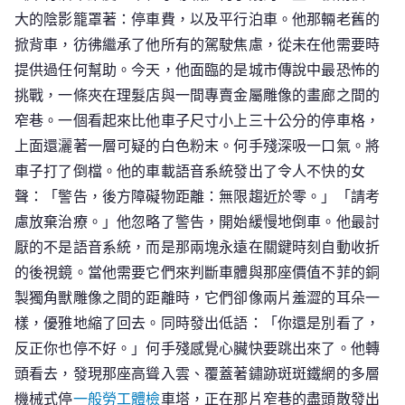
大的陰影籠罩著：停車費，以及平行泊車。他那輛老舊的
掀背車，彷彿繼承了他所有的駕駛焦慮，從未在他需要時
提供過任何幫助。今天，他面臨的是城市傳說中最恐怖的
挑戰，一條夾在理髮店與一間專賣金屬雕像的畫廊之間的
窄巷。一個看起來比他車子尺寸小上三十公分的停車格，
上面還灑著一層可疑的白色粉末。何手殘深吸一口氣。將
車子打了倒檔。他的車載語音系統發出了令人不快的女
聲：「警告，後方障礙物距離：無限趨近於零。」「請考
慮放棄治療。」他忽略了警告，開始緩慢地倒車。他最討
厭的不是語音系統，而是那兩塊永遠在關鍵時刻自動收折
的後視鏡。當他需要它們來判斷車體與那座價值不菲的銅
製獨角獸雕像之間的距離時，它們卻像兩片羞澀的耳朵一
樣，優雅地縮了回去。同時發出低語：「你還是別看了，
反正你也停不好。」何手殘感覺心臟快要跳出來了。他轉
頭看去，發現那座高聳入雲、覆蓋著鏽跡斑斑鐵網的多層
機械式停
一般勞工體檢
車塔，正在那片窄巷的盡頭散發出