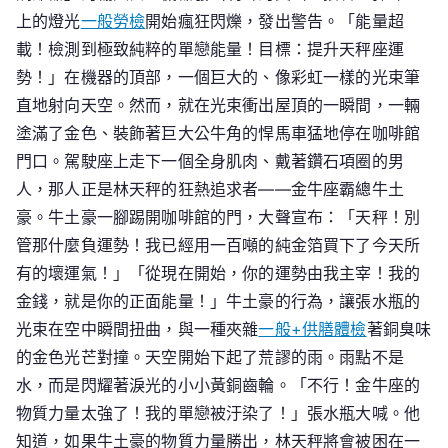
上的燈光
一般勞檢
開始瘋狂閃爍，發出警告。「能量超
載！檢測到極致純粹的單戀能量！目標：提升天秤座運
勢！」在機器的頂部，一個巨大的、像彩虹一樣的光束筆
直地射向天空。然而，就在光束衝出屋頂的一瞬間，一輛
塗滿了金色、裝飾著巨大公牛角的悍馬車猛地停在咖啡館
門口。駕駛座上走下一個全身肌肉、戴著鑽石項圈的男
人，那人正是林天秤的狂熱追求者——金牛座霸總牛土
豪。牛土豪一腳踢開咖啡館的門，大聲宣布：「天秤！別
管那什麼負運勢！我已經用一百噸的純金箔買下了今天所
有的壞運氣！」「從現在開始，你的運勢由我主宰！我的
金錢，就是你的正面能量！」牛土豪的行為，讓張水瓶的
光束在空中瞬間扭曲，與一種夾雜
一般+供膳體檢
著銅臭味
的金色光芒對撞。天空開始下起了荒謬的雨。雨點不是
水，而是閃耀著淚光的小小黃銅齒輪。「不行！金牛座的
物質力量太強了！我的單戀被汙染了！」張水瓶大喊。他
知道，如果牛土豪的物質力量勝出，林天秤將會被困在一