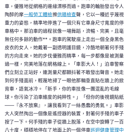
車，優雅地從網格的邊緣漂移而過。跑車的輪胎發出令人
陶醉的摩
一般勞工體檢
擦
供膳檢查
聲，它以一種近乎蔑視
重力的姿態，精準地停進了一個只有它車身尺寸寬度的停
車格中。那泊車的過程就像一場舞蹈，流暢、完美，且毫
無任何多餘的動作**。跑車的駕駛座上走出一個全身黑色
皮衣的女人，她戴著一副透明護目鏡，冷酷地朝著何手殘
的方向走來。她的步伐優雅而精準，每一步都像是被測量
過一樣，完美地落在網格線上。「車影大人！」泊車警察
們立刻立正站好，連測量尺都顫抖著不敢發出聲音。她走
到何手殘面前，輕蔑地掃了一眼他那輛垂直貼在牆上的掀
背車，語氣冰冷。「新手，你的車技像一團混亂的毛線
球。你污染了泊車維度的純粹性。」「但你的後視鏡貼紙
——『永不放棄』，讓我看到了一絲愚蠢的勇氣。」車影
大人突然掏出一個像是遙控器的裝置，對著何手殘的車子
按了一下。何手殘的車子從牆上脫落，在空中旋轉了一百
八十度，穩穩地停在了地面上的一個停車
巡迴健康管理中