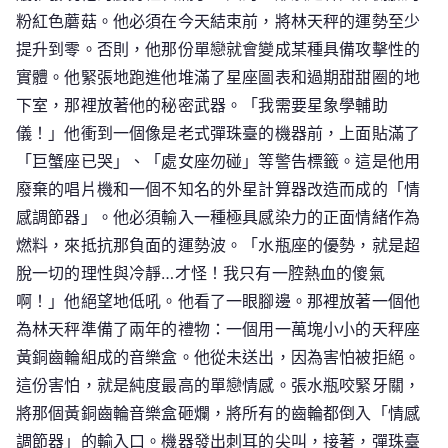
粉紅色蘑菇。他必須在今天結束前，將林天秤的運勢至少
提升到零。否則，他那份單戀就會變成某種具備攻擊性的
實體。他緊張地跑進他堆滿了星座圖表和過期甜甜圈的地
下室，那裡放著他的秘密武器。「我需要星象學輔助
儀！」他衝到一個像是老式彈珠臺的機器前，上面貼滿了
「巨蟹座已哭」、「處女座勿碰」等警告標籤。這是他用
廢棄的唱片機和一個不知名的外星計算器改造而成的「情
感調節器」。他必須輸入一種極具感染力的正面情緒作為
燃料，來抵抗那負面的運勢波。「水瓶座的優勢，就是超
脫一切的理性與冷靜…才怪！我只有一腔熱血的傻氣
啊！」他絕望地低吼。他看了一眼腳邊。那裡放著一個他
為林天秤準備了兩年的禮物：一個用一萬塊小小的天秤座
黃銅齒輪組成的音樂盒。他從未送出，因為害怕被拒絕。
這份害怕，就是純度最高的單戀情感。張水瓶咬緊牙關，
將那個黃銅齒輪音樂盒砸爛，將所有的齒輪都倒入「情感
調節器」的輸入口。機器發出刺耳的尖叫，接著，彈珠臺