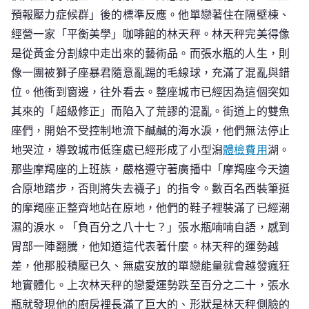
預報壓力症候群」後的標準反應。他單戀著住在隔壁棟、
經營一家「平衡美學」咖啡館的林天秤。林天秤完美得像
是從黃金分割線中走出來的藝術品。而張水瓶的人生，則
像一團被獅子座暴君隨意亂踢的毛線球，充滿了混亂與錯
位。他衝到窗邊，往外看去。整座城市已經因為這個突如
其來的「超級修正」而陷入了荒謬的混亂。街道上的雙魚
座們，開始不受控制地流下鹹鹹的海水淚，他們無法停止
地哭泣，導致城市低窪處已經形成了小型潟
體檢費用
湖。
那些摩羯座的上班族，嚴格遵守著廣播中「摩羯座今天適
合原地踏步，否則將失去襪子」的指令。數百名西裝筆挺
的摩羯座正整齊地站在原地，他們的鞋子裡裝滿了已經潮
濕的淚水。「負百分之八十七？」張水瓶喃喃自語，感到
胃部一陣翻騰，他知道這代表著什麼。林天秤的運勢越
差，他那股積壓已久、無處安放的單戀能量就會越發瘋狂
地實體化。上次林天秤的戀愛運勢跌至百分之二十，張水
瓶就發現他的廚房裡長滿了巨大的、形狀是林天秤側臉的