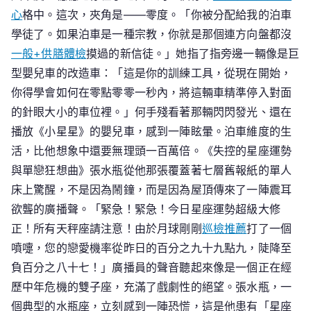
心
格中。這次，夾角是——零度。「你被分配給我的泊車
學徒了。如果泊車是一種宗教，你就是那個連方向盤都沒
一般+供膳體檢
摸過的新信徒。」她指了指旁邊一輛像是巨
型嬰兒車的改造車：「這是你的訓練工具，從現在開始，
你得學會如何在零點零零一秒內，將這輛車精準停入對面
的針眼大小的車位裡。」何手殘看著那輛閃閃發光、還在
播放《小星星》的嬰兒車，感到一陣眩暈。泊車維度的生
活，比他想象中還要無理頭一百萬倍。《失控的星座運勢
與單戀狂想曲》張水瓶從他那張覆蓋著七層舊報紙的單人
床上驚醒，不是因為鬧鐘，而是因為屋頂傳來了一陣震耳
欲聾的廣播聲。「緊急！緊急！今日星座運勢超級大修
正！所有天秤座請注意！由於月球剛剛
巡檢推薦
打了一個
噴嚏，您的戀愛機率從昨日的百分之九十九點九，陡降至
負百分之八十七！」廣播員的聲音聽起來像是一個正在經
歷中年危機的雙子座，充滿了戲劇性的絕望。張水瓶，一
個典型的水瓶座，立刻感到一陣恐慌，這是他患有「星座