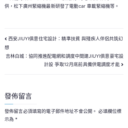
供，松下廣州緊縮機最新研發了電動car 車載緊縮機等。
文
西安JIUYI俱意住宅設計：精準扶貧 與殘疾人伴侶共筑幻
想
章
吉林白城：協同推進配電網和調度中間建JIUYI俱意豪宅設
導
計設 爭取12月底前具備供電調度才能
覽
發佈留言
發佈留言必須填寫的電子郵件地址不會公開。
必填欄位標
示為
*