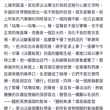
上達到圓滿。就在廖沾沾專注於與蒜泥進行心靈交流時，
外面的世界開始發出一些不對勁的信號。首先是聲音。街
上所有的汽車喇叭同時發出了一個持續不斷、低沉且潮濕
的「咕嚕——咕嚕——」聲。這聲音不是引擎聲，也不是
正常的鳴笛聲，而像是一個巨大的、消化不良的胃在哀
嚎。廖沾沾皺著眉頭，這嚴重干擾了他蒜泥的「寧靜冥
想」。他決定出去看個究竟，順手從桌上拿了一張髒兮兮
的，印著《沾醬秘笈》封面的皺衛生紙，塞進口袋以備不
時之需。他一腳踏出店門，立刻被眼前的景象震驚了。整
條城市的主幹道上，數百個交通信號燈，從東邊到西邊，
從高架橋到巷弄口，全部變成了綠燈。它們不是交替閃
爍，而是固定在「通行」的狀態，同時，每一個燈箱都發
出了那種「咕嚕咕嚕」的聲音，並且有一層淡淡的、熱氣
騰騰的白霧從燈箱的頂部冒出，散發出一種難以名狀的
——麵粉蒸煮過頭的氣味。「麵粉焦慮？還是過度發
酵？」廖沾沾是個醬料學家，對所有食物相關的氣味都極