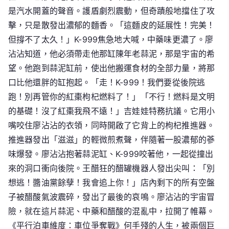
是汽水開蓋的聲音。護盾劇烈震動，但奇蹟般地擋住了攻
擊，只是散發出濃郁的麵香。「這麵皮的延展性！完美！
但撐不了太久！」K-999焦急地大喊，中藥味更濃了。廖
沾沾知道，他必須帶走他那缸陳年老蒜泥，那是宇宙的希
望。他跑到蒜泥缸前，使出他搬運食材的全部力量，將那
口比他還胖的缸抱起。「走！K-999！我們要從後院逃
跑！別再管你的紅棗枸杞燃料了！」「不行！燃料是文明
的基礎！沒了紅棗我飛不遠！」吉娃娃特務抗議。它用小
嘴咬住廖沾沾的衣領，同時開啟了它背上的枸杞推進器。
推進器發出「滋滋」的輕微煎煮聲，伴隨著一股濃郁的蔘
味爆發。廖沾沾抱著蒜泥缸、K-999咬著他，一起從撞出
來的洞口衝向後院。王醋狂的醋罐機器人發出尖叫：「別
想逃！醬油黨餘孽！我會追上你！」店內剩下的所有空盤
子被醋酸氣波震碎，發出了最後的哀鳴。廖沾沾的宇宙冒
險，就在這片蒜泥、中藥和醋酸的混亂中，拉開了帷幕。
《平行泊車維度：車位爭奪戰》何手殘的人生，被兩個巨