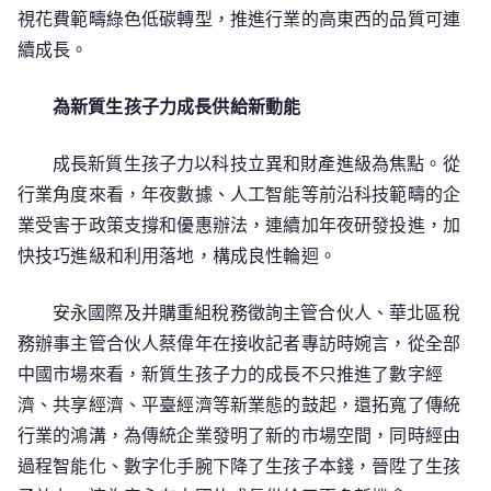
視花費範疇綠色低碳轉型，推進行業的高東西的品質可連
續成長。
為新質生孩子力成長供給新動能
成長新質生孩子力以科技立異和財產進級為焦點。從
行業角度來看，年夜數據、人工智能等前沿科技範疇的企
業受害于政策支撐和優惠辦法，連續加年夜研發投進，加
快技巧進級和利用落地，構成良性輪迴。
安永國際及并購重組稅務徵詢主管合伙人、華北區稅
務辦事主管合伙人蔡偉年在接收記者專訪時婉言，從全部
中國市場來看，新質生孩子力的成長不只推進了數字經
濟、共享經濟、平臺經濟等新業態的鼓起，還拓寬了傳統
行業的鴻溝，為傳統企業發明了新的市場空間，同時經由
過程智能化、數字化手腕下降了生孩子本錢，晉陞了生孩