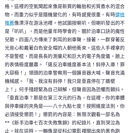
格。這裡的空氣聞起來像是新買的輪胎和劣質香水的混合
物，而重力似乎是隨機變化的，有時感覺很重，有時
健檢
推薦
像漂浮在游泳池裡。他試圖按喇叭，但喇叭發出的不
是「叭叭」，而是他童年時學會的、關於泊車口訣的魔性
兒歌。四面八方傳來了刺耳的剎車聲，接著，一群穿著反
光背心和戴著白色安全帽的人朝他衝來。這些人手裡拿的
不是警棍，而是長長的測量尺和巨大的電子角度儀，臉上
的表情極度嚴肅。「違反泊車維度基本法！斜停入庫！罪
大惡極！」領頭的泊車警察用一個擴音器大喊，聲音充滿
機械感。「我、我沒有斜停！我只是垂直停在了牆壁
上！」何手殘趕緊為自己辯解，但聲音因為恐懼而顫抖。
「垂直泊車？那是在第三次元的行為，在這裡，你的車體
與停車線的夾角是——八十九點七度！按照維度法則，你
必須接受懲罰！」懲罰的內容是：無限次觀看一部名為
**《新手泊車七百次失敗集錦》的紀錄片，直到哭泣為
止。就在這時，一輛像是從科幻電影裡開出來的黑色跑