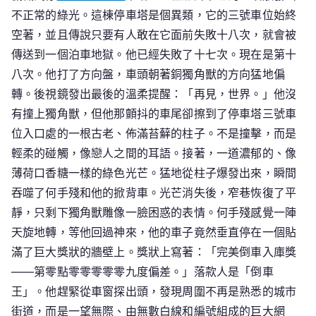
不正常的綠光。這棟停車塔是個異類，它的三號車位始終
空著，並且傳說只要有人敢在它面前失敗十八次，就會被
傳送到一個泊車地獄。他已經失敗了十七次。現在是第十
八次。他打了方向盤，車頭朝著銅獨角獸的方向猛地偏
轉。後視鏡發出最後的溫柔提醒：「再見，世界。」他沒
有撞上獨角獸，但他那顫抖的車尾卻擦到了停車塔三號車
位入口處的一根古老、佈滿苔蘚的柱子。不是撞擊，而是
輕柔的碰觸，像戀人之間的耳語。接著，一道濃郁的、像
薄荷口香糖一樣的綠色光芒。猛地從柱子爆發出來，瞬間
吞噬了何手殘和他的掀背車。光芒消失後，窄巷恢復了平
靜，只剩下獨角獸雕像一臉困惑的表情。何手殘感覺一陣
天旋地轉，等他回過神來，他的車子竟然垂直停在一個貼
滿了巨大獎狀的牆壁上。獎狀上寫著：「完美倒車入庫獎
——第零點零零零零零九度偏差。」落款人是「倒車
王」。他趕緊從車窗探出頭，發現周圍不再是熟悉的城市
街道，而是一望無際、由無數白線和編號組成的巨大網