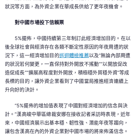
狀況等方面，為外資企業在華成長供給了更年夜機會。
對中國市場投下信賴票
5%擺佈，中國持續第三年制訂此經濟增加目的。在以
後全球社會與經濟存在各類不斷定性原因的年夜周遭的狀
況下，這一經濟增加目的
巡迴體檢推薦
以及“無論內部周遭
的狀況若何變更，一直保持對外開放不搖動”“以開放促改
造促成長”“擴展高程度對外開放，積極穩外貿穩外資”等成
長標的目的，讓外資企業看到了中國當局推進經濟連續上
升向好的決計。
“5%擺佈的增加值表現了中國對經濟增加的信念與決
計。”漢高峻中華區總裁安娜在接收記者采訪時表現，近年
來，中國經濟展示出基本穩、韌性強、潛能年夜等趨向，
讓包含漢高在內的外資企業對中國市場的將來佈滿信念。