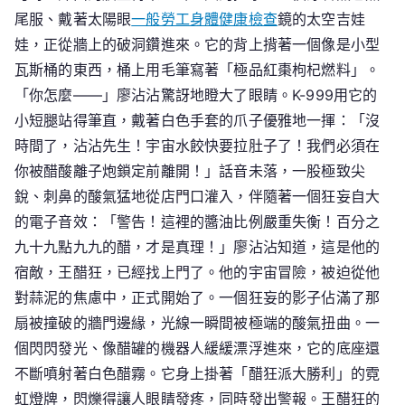
尾服、戴著太陽眼
一般勞工身體健康檢查
鏡的太空吉娃
娃，正從牆上的破洞鑽進來。它的背上揹著一個像是小型
瓦斯桶的東西，桶上用毛筆寫著「極品紅棗枸杞燃料」。
「你怎麼——」廖沾沾驚訝地瞪大了眼睛。K-999用它的
小短腿站得筆直，戴著白色手套的爪子優雅地一揮：「沒
時間了，沾沾先生！宇宙水餃快要拉肚子了！我們必須在
你被醋酸離子炮鎖定前離開！」話音未落，一股極致尖
銳、刺鼻的酸氣猛地從店門口灌入，伴隨著一個狂妄自大
的電子音效：「警告！這裡的醬油比例嚴重失衡！百分之
九十九點九九的醋，才是真理！」廖沾沾知道，這是他的
宿敵，王醋狂，已經找上門了。他的宇宙冒險，被迫從他
對蒜泥的焦慮中，正式開始了。一個狂妄的影子佔滿了那
扇被撞破的牆門邊緣，光線一瞬間被極端的酸氣扭曲。一
個閃閃發光、像醋罐的機器人緩緩漂浮進來，它的底座還
不斷噴射著白色醋霧。它身上掛著「醋狂派大勝利」的霓
虹燈牌，閃爍得讓人眼睛發疼，同時發出警報。王醋狂的