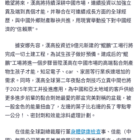
瞻望將來，漢高將持續深耕中國市場，連續投資以加強立
異及端到真個才能，并聯合在可連續成長方面的全球經
歷，與中國外鄉財產聯袂共進，用現實舉動投下對中國經
濟的“信賴票”。
據安娜先容，漢高投資近9億元新建的“鯤鵬”工場行將
完成一切土建工程，為試生孩子做好預備。建成后的“鯤
鵬”工場將進一個步驟晉陞漢高在中國市場的高端黏合劑產
物生孩子才能，知足電子、car 、家居等行業疾速增加的
需求。同時，漢高全球第二年夜黏合劑技巧立異中間也將
于2025年完工并投進應用，為中國和亞太地域的客戶供給
更多進步前輩的黏合劑她最愛的那盆完美對稱的盆栽，被
一股金色的能量扭曲了，左邊的葉子比右邊的長了零點零
一公分！、密封劑和效能涂料處理計劃。
在佳能全球副總裁履行董
身體健康檢查
事、佳能（中