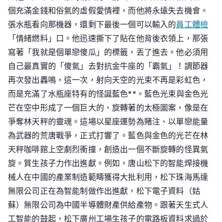
個充滿金錢和俗氣的虛假愛情裡，而他將永遠失去機會。
張水瓶看向那機器，還剩下最後一個可以輸入的
員工體檢
「情緒燃料」口。他迅速撕下了貼在他背後衣領上，那張
寫著「我就是個單戀傻瓜」的標籤，丟了進去。他必須用
自己最真實的「傻氣」去對抗金牛座的「霸氣」！調節器
再次發出轟鳴，這一次，射向天空的光束不再是彩虹色，
而是充滿了水瓶座特有的怪誕藍色**。藍色光束與金色光
芒在空中形成了一個巨大的、旋轉著的太極圖案，像是在
爭奪林天秤的靈魂。這場以星座運勢為賭注、以單戀能量
為武器的荒唐戰爭，正式打響了。藍色與金色的光芒在林
天秤咖啡館上空劇烈衝撞，創造出一個不斷旋轉的怪異氣
旋。質生孩子力作出進獻。例如，唐山松下的智能焊接機
械人在中國的產業制造範疇獲得大批利用，松下珠海馬達
無限公司正在為智能制做作出進獻，松下電子資料（姑
蘇）無限公司為中國半導體財產供給產物。跟著天生式人
工智能的鼓起，松下廣州工場生孩子的電路板資料求過於