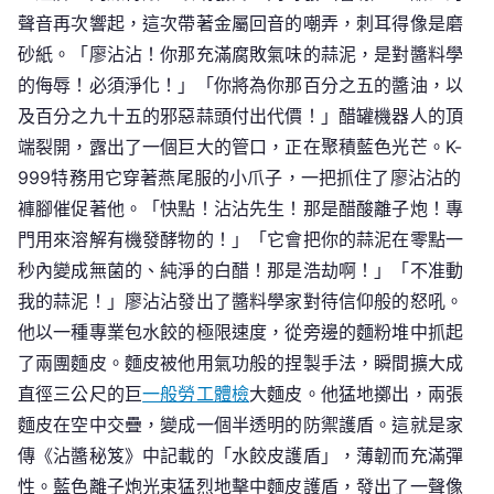
聲音再次響起，這次帶著金屬回音的嘲弄，刺耳得像是磨
砂紙。「廖沾沾！你那充滿腐敗氣味的蒜泥，是對醬料學
的侮辱！必須淨化！」「你將為你那百分之五的醬油，以
及百分之九十五的邪惡蒜頭付出代價！」醋罐機器人的頂
端裂開，露出了一個巨大的管口，正在聚積藍色光芒。K-
999特務用它穿著燕尾服的小爪子，一把抓住了廖沾沾的
褲腳催促著他。「快點！沾沾先生！那是醋酸離子炮！專
門用來溶解有機發酵物的！」「它會把你的蒜泥在零點一
秒內變成無菌的、純淨的白醋！那是浩劫啊！」「不准動
我的蒜泥！」廖沾沾發出了醬料學家對待信仰般的怒吼。
他以一種專業包水餃的極限速度，從旁邊的麵粉堆中抓起
了兩團麵皮。麵皮被他用氣功般的捏製手法，瞬間擴大成
直徑三公尺的巨
一般勞工體檢
大麵皮。他猛地擲出，兩張
麵皮在空中交疊，變成一個半透明的防禦護盾。這就是家
傳《沾醬秘笈》中記載的「水餃皮護盾」，薄韌而充滿彈
性。藍色離子炮光束猛烈地擊中麵皮護盾，發出了一聲像