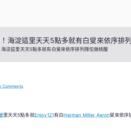
！海淀這里天天5點多就有白叟來依序排
！海淀這里天天5點多就有白叟來依序排列隊伍做核酸
on
o Comments
社
區
提
營
里天天5點多就
Enjoy121
有白
Herman Miller Aeron
叟來依序
億
嵐
辦