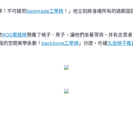
就
粹！不可饒恕
bestmade工學椅
！」他立刻將身邊所有的過期甜
有
白
叟
地
ROG電競椅
預備了椅子、凳子，讓他們坐著等待，并有志愿者
來
我的空間美學係數！
backbone工學椅
」分證，也緩
久坐椅子推
依
序
排
列
隊
伍
做
核
酸