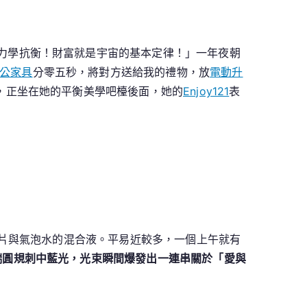
力學抗衡！財富就是宇宙的基本定律！」一年夜朝
公家具
分零五秒，將對方送給我的禮物，放
電動升
，正坐在她的平衡美學吧檯後面，她的
Enjoy121
表
片與氣泡水的混合液。平易近較多，一個上午就有
開端圓規刺中藍光，光束瞬間爆發出一連串關於「愛與