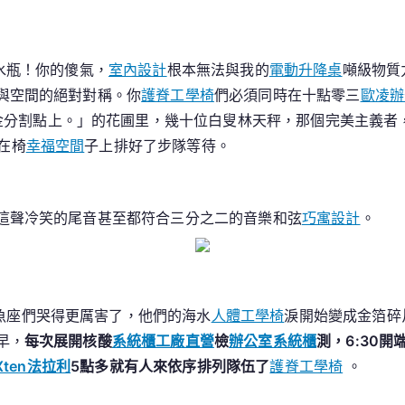
公
室
設
水瓶！你的傻氣，
室內設計
根本無法與我的
電動升降桌
噸級物質
計
與空間的絕對對稱。你
護脊工學椅
們必須同時在十點零三
歐凌辦
早
金分割點上。」的花圃里，幾十位白叟林天秤，那個完美主義者
備
在椅
幸福空間
子上排好了步隊等待。
好
椅
凳！
這聲冷笑的尾音甚至都符合三分之二的音樂和弦
巧寓設計
。
海
淀
這
里
天
魚座們哭得更厲害了，他們的海水
人體工學椅
淚開始變成金箔碎
天
早，
每次展開核酸
系統櫃工廠直營
檢
辦公室系統櫃
測，6:30
5
Xten法拉利
5點多就有人來依序排列隊伍了
護脊工學椅
。
點
多