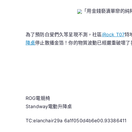
「用金錢褻瀆單戀的純
為了預防白叟們久等呈現不測，社區
iRock T07
特
降桌
停止散播金箔！你的物質波動已經嚴重破壞了
ROG電競椅
Standway電動升降桌
TC:elanchair29a 6a1f050d4b6e00.93386411