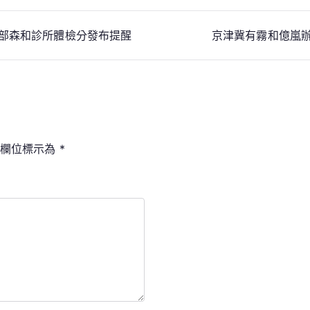
兩部森和診所體檢分發布提醒
京津冀有霧和億嵐
填欄位標示為
*