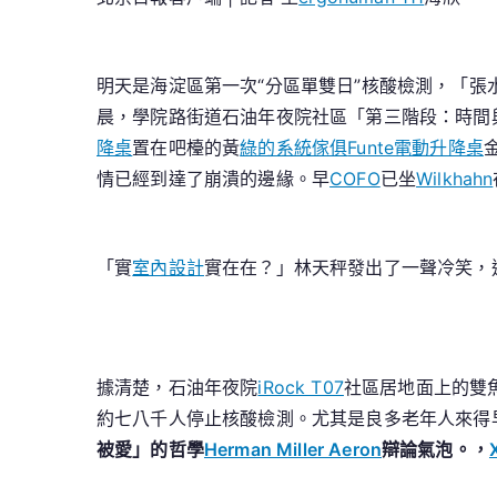
明天是海淀區第一次“分區單雙日”核酸檢測，「張
晨，學院路街道石油年夜院社區「第三階段：時間
降桌
置在吧檯的黃
綠的系統傢俱
Funte電動升降桌
情已經到達了崩潰的邊緣。早
COFO
已坐
Wilkhahn
「實
室內設計
實在在？」林天秤發出了一聲冷笑，
據清楚，石油年夜院
iRock T07
社區居地面上的雙
約七八千人停止核酸檢測。尤其是良多老年人來得
被愛」的哲學
Herman Miller Aeron
辯論氣泡。，