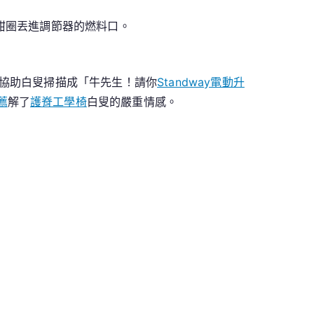
甜圈丟進調節器的燃料口。
協助白叟掃描成「牛先生！請你
Standway電動升
薦
解了
護脊工學椅
白叟的嚴重情感。