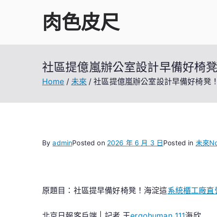
Skip
肉色皮尺
to
content
社區提億嵐辦公室設計早備好椅凳
Home
未來
社區提億嵐辦公室設計早備好椅凳
By
admin
Posted on
2026 年 6 月 3 日
Posted in
未來
N
原題目：社區提早備好椅凳！海淀這
系統櫃工廠直
北京日報客戶端 | 記者 王
ergohuman 111
海欣