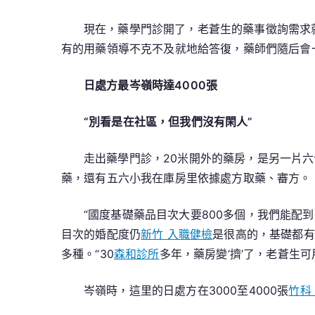
現在，藥學門診開了，老蒼生的藥事徵詢需求
有的用藥領導不克不及就地給答復，藥師們隨后會
日處方最岑嶺時達4000張
“別看是在社區，但我們沒有閑人”
走出藥學門診，20米開外的藥房，是另一片
藥，還有五六小我在庫房里依據處方取藥、審方。
“國度基礎藥品目次大要800多個，我們能配
目次的婚配度仍
新竹 入職健檢
是很高的，基礎都有
多種。“30
森和診所
多年，藥房變‘擠’了，老蒼生
岑嶺時，這里的日處方在3000至4000張
竹科