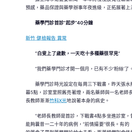
預感，藥品保證與藥學辦事年夜進級，正拓展著上
藥學門診首診“起步”40分鐘
新竹 健檢報告 異常
“白叟上了歲數，一天吃十多種藥很罕見”
“我們藥學門診才開一個月，已有不少‘粉絲’
藥學門診時光設定在每周三下戰書，昨天張水
暮5點，診室里照舊亮著燈，兩名藥師與一名老師
長教師漸漸
竹科X光
地說著本身的病史。
“老師長教師是首診，下戰書4點多坐進診室，
能夠曩昔一二十年的病例，“前情撮要”很長。有的