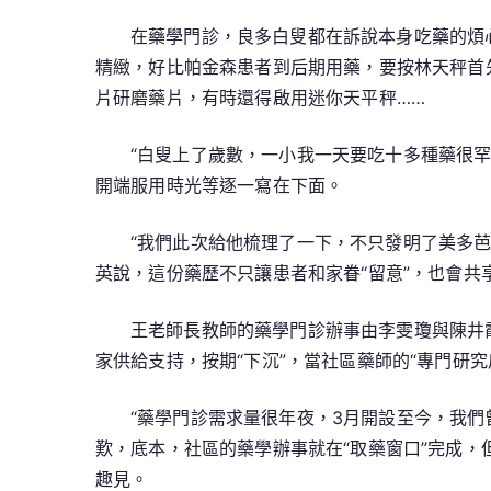
在藥學門診，良多白叟都在訴說本身吃藥的煩
精緻，好比帕金森患者到后期用藥，要按林天秤首先
片研磨藥片，有時還得啟用迷你天平秤……
“白叟上了歲數，一小我一天要吃十多種藥很罕
開端服用時光等逐一寫在下面。
“我們此次給他梳理了一下，不只發明了美多
英說，這份藥歷不只讓患者和家眷“留意”，也會共
王老師長教師的藥學門診辦事由李雯瓊與陳井
家供給支持，按期“下沉”，當社區藥師的“專門研究
“藥學門診需求量很年夜，3月開設至今，我們
歎，底本，社區的藥學辦事就在“取藥窗口”完成
趣見。