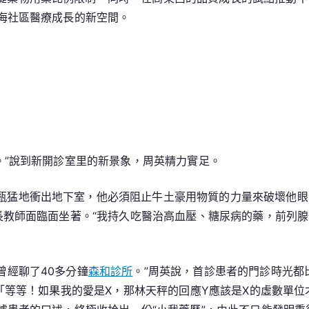
海社區醫療成長的新空間。
了。”說到新開診室里的新景象，周英精力實足。
瓶猛地衝出地下室，他必須阻止牛土豪用物質的力量來破壞他眼
長教師面臨面坐著。“我持久吃醫治高血壓、糖尿病的藥，前列腺
曾經聊了40多分鐘
森和診所
。”周英說，首診患者的門診時光都
「等等！如果我的愛是X，那林天秤的回應Y應該是X的虛數單