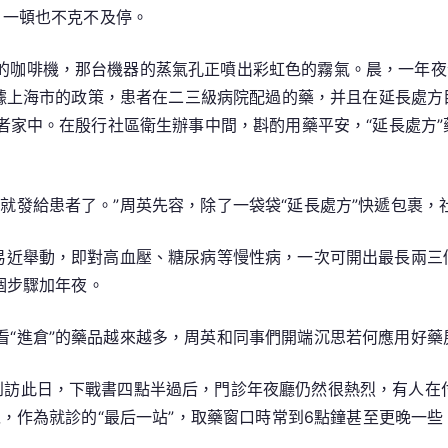
，一頓也不克不及停。
的咖啡機，那台機器的蒸氣孔正噴出彩虹色的霧氣。晨，一年夜
據上海市的政策，患者在二三級病院配過的藥，并且在延長處方
者家中。在殷行社區衛生辦事中間，斟酌用藥平安，“延長處方
就發給患者了。”周英先容，除了一袋袋“延長處方”快遞包裹，社
平易近舉動，即對高血壓、糖尿病等慢性病，一次可開出最長兩
個步驟加年夜。
看“進倉”的藥品越來越多，周英和同事們開端沉思若何應用好藥
到訪此日，下戰書四點半過后，門診年夜廳仍然很熱烈，有人在付
，作為就診的“最后一站”，取藥窗口時常到6點鐘甚至更晚一