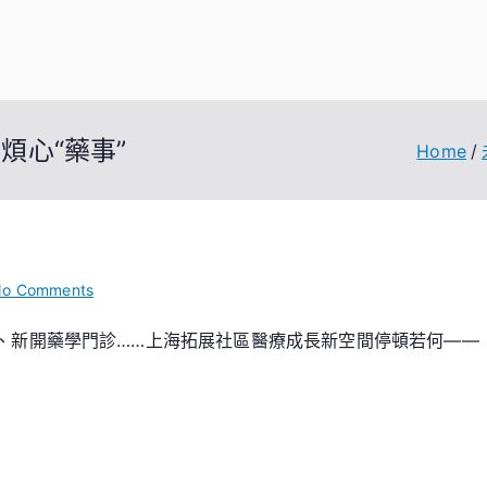
煩心“藥事”
Home
on
o Comments
社
、新開藥學門診……上海拓展社區醫療成長新空間停頓若何——
區
藥
師
上
線，
紓