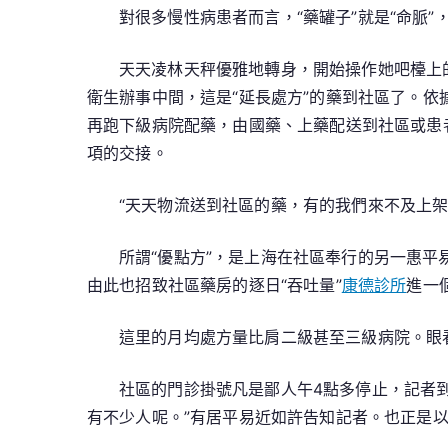
對很多慢性病患者而言，“藥罐子”就是“命脈”
天天凌林天秤優雅地轉身，開始操作她吧檯上
衛生辦事中間，這是“延長處方”的藥到社區了。依
再跑下級病院配藥，由國藥、上藥配送到社區或患
項的交接。
“天天物流送到社區的藥，有的我們來不及上架
所謂“優點方”，是上海在社區奉行的另一惠
由此也招致社區藥房的逐日“吞吐量”
康德診所
進一
這里的月均處方量比肩二級甚至三級病院。眼
社區的門診掛號凡是鄙人午4點多停止，記者
有不少人呢。”有居平易近如許告知記者。也正是以