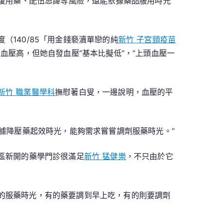
重復用藥、配伍忌諱等風險，還能依據藥品服用時光
140/85「用金錢褻瀆單戀的純
新竹 子宮頸疫苗
血壓高，但她自發血壓“基本比擬低”，“上頭血壓一
新竹 職業醫學科
撫慰著白叟，一邊說明，血壓的平
依據降壓藥起效時光，能夠需求嘗嘗調劑服藥時光。”
社區新開的藥學門診很滿足
新竹 猛健樂
，不只由於它
林的服藥時光，有的藥要調到早上吃，有的則要調劑