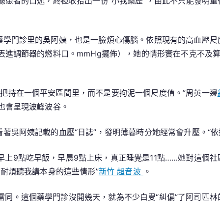
據患者的口述，終極收拾出一份“小我藥歷”，由此不只能發明
藥學門診里的吳阿姨，也是一臉煩心傷腦。依照現有的高血壓尺度（
進調節器的燃料口。mmHg擺佈），她的情形實在不克不及算
壓把持在一個平安區間里，而不是要拘泥一個尺度值。”周英一邊
也會呈現波峰波谷。
看著吳阿姨記載的血壓“日誌”，發明薄暮時分她經常會升壓。“
上9點吃早飯，早晨9點上床，真正睡覺是11點……她對這個
耐煩聽我講本身的這些情形”
新竹 超音波
。
雷同。這個藥學門診沒開幾天，就為不少白叟“糾偏”了阿司匹