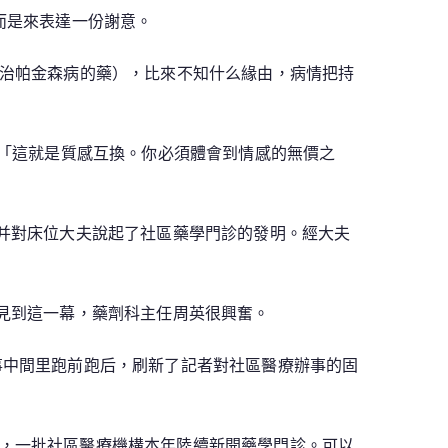
而是來表達一份謝意。
醫治帕金森病的藥），比來不知什么緣由，病情把持
：「這就是質感互換。你必須體會到情感的無價之
，并對床位大夫說起了社區藥學門診的發明。經大夫
見到這一幕，藥劑科主任周英很興奮。
事中間里跑前跑后，刷新了記者對社區醫療辦事的固
，一批社區醫療機構本年陸續新開藥學門診。可以