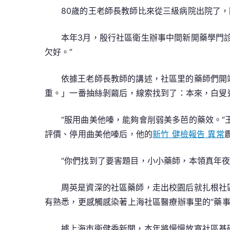
80歲的王老師長教師比來從三級病院出院了
本年3月，殷行社區衛生辦事中間新開藥學門
欠好。”
依據王老師長教師的講述，社區里的藥師們開
重。」一番抽絲剝繭后，線索找到了：本來，白叟
“服用曲美他嗪，能夠會削弱美多芭的藥效。
評價、停用曲美他嗪后，他的
新竹 健檢報告 異常
“你們找到了要害題目，小小藥師，本領真年
周英是資深的社區藥師，走出校園后就扎根社
有熟悉，更感觸感染著上海社區醫療辦事里的“藥事
據上海市衛健委新聞，本年將慢慢放寬社區基