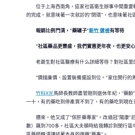
位于上海西南角，這家社區衛生辦事中間重要輻
的完成，就意味著一次就診的“閉環”，也意味著
報銷比例門清，“藥罐子”
新竹 健檢
有等待
“社區藥品更豐盛，我們實惠更年夜，也更安心
老蒼生對社區醫療有什么詳細等待？對社區里
“價錢廉價、設置裝備擺設到位。”家住閔行的
竹科X光
馬師長教師盡管剛到退休年紀，“藥齡
一十，有的藥吃到停產買不到了，有的藥吃到現在
邇來，他又成了“保肝藥專家”。改過冠“陽康
數）飆到700多，社區大夫頓時給我轉診到閔行區
區藥師韓清講述著本身的復雜“藥事”。