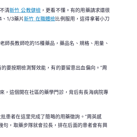
不清
新竹 公教健檢
，更看不懂。有的用藥請求還很
、1/3藥片
新竹 在職體檢
比例服用，這得拿著小刀
老師長教師吃的15種藥品，藥品名、規格、用量、
有的要按期檢測腎效能，有的要留意出血偏向。”周
來，這個開在社區的藥學門診，背后有長海病院專
大批患者在這里完成了簡略的用藥徵詢。”周英感
說幾句，取藥步隊就會拉長，排在后面的患者會有興