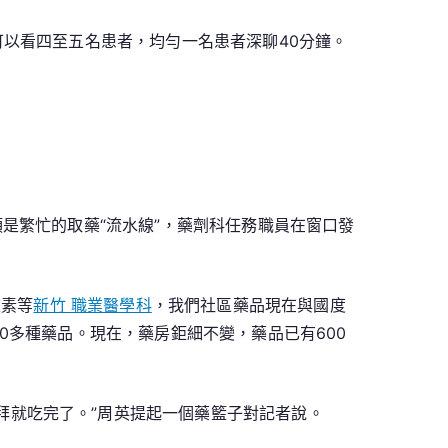
以看四至五名患者，均勻一名患者深聊40分鐘。
是繁忙的取藥“流水線”，藥劑科任務職員在窗口發
生素等
新竹 職業醫學科
，我們社區藥品現在與國度
00多種藥品。現在，藥房鉅細不變，藥品已有600
拜就吃完了。”周英提起一個藥籃子對記者說。