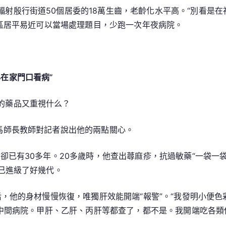
射殷行街道50個居委的18萬生齒，老齡化水平高。“別看是在
社區居平易近可以當場處理題目，少跑一次年夜病院。
在家門口看病”
的藥品又重視什么？
馬師長教師對記者說出他的兩點關心。
”卻已有30多年。20多歲時，他查出蕁麻疹，抗過敏藥“一袋一
已進級了好幾代。
”后，他的身材慢慢恢復，唯獨肝效能開端“報警”。“我發明小便
中間病院。甲肝、乙肝、丙肝等都查了，都不是。我開端吃各類保肝