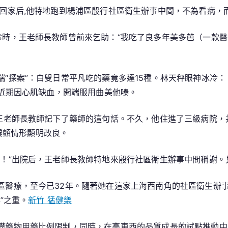
解
，回家后,他特地跑到楊浦區殷行社區衛生辦事中間，不為看病，
新
竹
診時，王老師長教師曾前來乞助：“我吃了良多年美多芭（一款
森
和
診
端“探案”：白叟日常平凡吃的藥竟多達15種。林天秤眼神冰冷
所
近期因心肌缺血，開端服用曲美他嗪。
煩
心
”王老師長教師記下了藥師的這句話。不久，他住進了三級病院
“藥
震顫情形顯明改良。
事”
夜！”出院后，王老師長教師特地來殷行社區衛生辦事中間稱謝。
區醫療，至今已32年。隨著她在這家上海西南角的社區衛生辦
”之重。
新竹 猛健樂
礎藥物用藥比例限制，同時，在高東西的品質成長的試點推動中