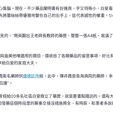
心傷腦。現在，不少藥品闡明書有好幾頁，字又特殊小，白叟看
將蕾絲絲帶優雅地繫在自己的右手上，這代表感性的權重。1/4
見的。”周英翻出王老師長教師的藥歷，整整一張A4紙，寫滿了
芭與曲美他嗪適用的題目，還收拾了各類藥品的留意事項，好比
享給白叟的家庭大夫。
霞兩名藥師供
康德診所
給，此中，陳井霞是長海病院的藥師。本
后援”。
曾經給20多名社區白叟樹立了藥歷，就是要重點隨訪的。還有
，但發藥這個時段里的藥事交接沒措施周全，有時辰，和患者多