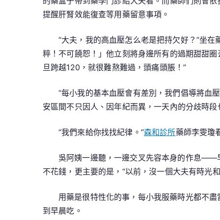
的藥盒子帶到藥學門診給大夫看。而藥師們則會依
提醒肝腎效能復查等用藥留意事項。
“大夫，我的高血壓怎么老是把持欠好？”坐在
粹！不可饒恕！」他立刻將身邊所有的過期甜甜圈丟
旦跨越120，就很難熬難過，頭痛頭脹！”
“每小我的基本血壓會有差別，我們倡導將血
安區間不只因人、因年紀而異，一天內的分歧時段
“我們來給你找找紀律。”
森和診所
藥師李雯瓊
吳阿姨一邊聽，一邊交叉先容本身的作息——早
不花錢，更主要的是，“以前，沒一個大夫有時光和
用藥是很特性化的事，每小我服藥時光都不盡
到早晨吃。