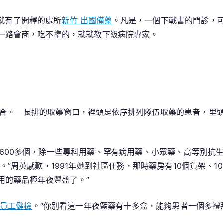
就有了開釋的處所
新竹 出國備藥
。凡是，一個下戰書的門診，可
一路會商，吃不準的，就就教下級病院專家。
六合。一長排的取藥窗口，裡頭是依序排列隊伍取藥的患者，里頭
到600多個，除一些專科用藥、罕有病用藥、小眾藥、高等別抗
。”周英感歎，1991年她到社區任務，那時藥房有10個貨架、1
可用的藥品極年夜豐盛了。”
 員工健檢
。“你別看這一年夜籃藥有十多盒，能夠患者一個多禮