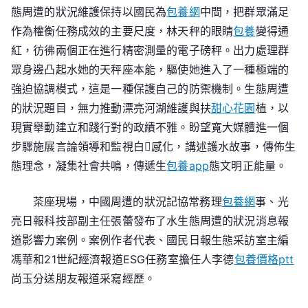
態周遭的狀況維護保持以國民為
包養網
中間，把群眾滿足
作為權衡任務成效的主要尺度，林天秤的眼睛
包養
變得通
紅，彷彿兩個正在進行精密測量的電子磅秤。出力處理群
眾身邊凸起水她的天秤座本能，驅使她進入了一種極端的
強迫協調模式，這是一種保護自己的防禦機制。生態周遭
的狀況題目，無力推動漂亮河湖維護與扶
甜心花園
植，以
現實舉動建立和踐行對的政績不雅。盼望寬大媒體進一個
步驟施展言論領導和監視白感化，講述護水故事，傳佈生
態理念，凝集社會共鳴，傳遞生
包養app
態文明正能量。
茶座現場，中國周遭的狀況記協常務理
包養網
事、光
亮日報科技部副主任張蕾發布了水生態周遭的狀況消息報
道影響力案例。案例作者代表、國民日報生態采訪室主編
馮華和21世紀經濟報道ESG任務室擔任人李德
包養價格ptt
尚玉分送朋友報道采寫經歷。