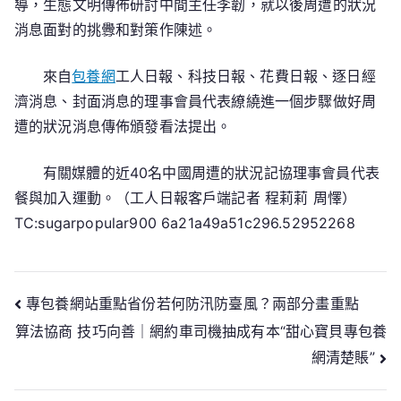
導，生態文明傳佈研討中間主任李韌，就以後周遭的狀況
消息面對的挑釁和對策作陳述。
來自
包養網
工人日報、科技日報、花費日報、逐日經
濟消息、封面消息的理事會員代表繚繞進一個步驟做好周
遭的狀況消息傳佈頒發看法提出。
有關媒體的近40名中國周遭的狀況記協理事會員代表
餐與加入運動。（工人日報客戶端記者 程莉莉 周懌）
TC:sugarpopular900 6a21a49a51c296.52952268
文
專包養網站重點省份若何防汛防臺風？兩部分畫重點
算法協商 技巧向善｜網約車司機抽成有本“甜心寶貝專包養
章
網清楚賬”
導