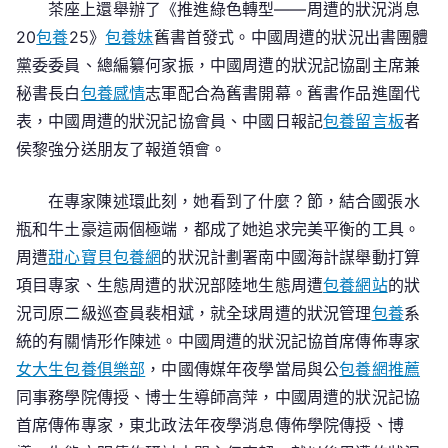
茶座上還舉辦了《推進綠色轉型——周遭的狀況消息
20
包養
25》
包養妹
舊書首發式。中國周遭的狀況出書團體
黨委委員、總編纂何家振，中國周遭的狀況記協副主席兼
秘書長白
包養感情
志軍配合為舊書開幕。舊書作品進圍代
表，中國周遭的狀況記協會員、中國日報記
包養留言板
者
侯黎強分送朋友了報道領會。
在專家陳述環此刻，她看到了什麼？節，結合國張水
瓶和牛土豪這兩個極端，都成了她追求完美平衡的工具。
周遭
甜心寶貝包養網
的狀況計劃署南中國海計謀舉動打算
項目專家、生態周遭的狀況部陸地生態周遭
包養網站
的狀
況司原二級巡查員裴相斌，就全球周遭的狀況管理
包養
系
統的有關情形作陳述。中國周遭的狀況記協首席傳佈專家
女大生包養俱樂部
，中國傳媒年夜學當局與公
包養網推薦
同事務學院傳授、博士生導師高萍，中國周遭的狀況記協
首席傳佈專家，東北政法年夜學消息傳佈學院傳授、博