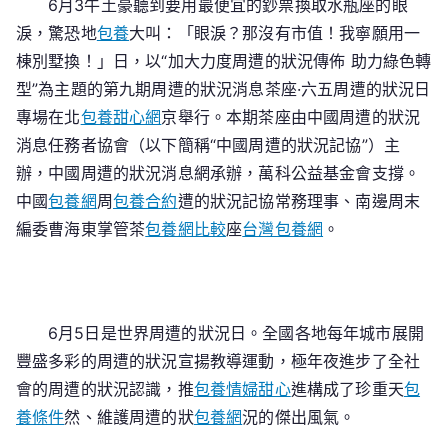
6月3牛土豪聽到要用最便宜的鈔票換取水瓶座的眼
九
淚，驚恐地
包養
大叫：「眼淚？那沒有市值！我寧願用一
期
周
棟別墅換！」日，以“加大力度周遭的狀況傳佈 助力綠色轉
遭
型”為主題的第九期周遭的狀況消息茶座·六五周遭的狀況日
的
專場在北
包養甜心網
京舉行。本期茶座由中國周遭的狀況
狀
消息任務者協會（以下簡稱“中國周遭的狀況記協”）主
況
辦，中國周遭的狀況消息網承辦，萬科公益基金會支撐。
消
中國
包養網
周
包養合約
遭的狀況記協常務理事、南邊周末
息
編委曹海東掌管茶
包養網比較
座
台灣包養網
。
茶
座
·
六
6月5日是世界周遭的狀況日。全國各地每年城市展開
五
周
豐盛多彩的周遭的狀況宣揚教導運動，極年夜進步了全社
遭
會的周遭的狀況認識，推
包養情婦
甜心
進構成了珍重天
包
的
養條件
然、維護周遭的狀
包養網
況的傑出風氣。
狀