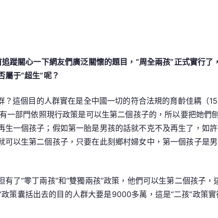
首追蹤關心一下網友們廣泛關懷的題目，“周全兩孩”正式實行了
屬于“超生”呢？
人群？這個目的人群實在是全中國一切的符合法規的育齡佳耦（1
，有一部門依照現行政策是可以生第二個孩子的，所以要把她們刨
再生一個孩子；假如第一胎是男孩的話就不克不及再生了，如許均
就可以生第二個孩子，只要在此刻鄉村婦女中，第一個孩子是男
有了“零丁兩孩”和“雙獨兩孩”政策，他們可以生第二個孩子
兩孩”政策囊括出去的目的人群大要是9000多萬，這是“二孩”政