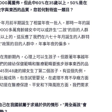
000萬擺佈，但此中60%在35歲以上，50%是在
數字與東西的品質，您若何對待這一題目？
七十年月前半期誕生了相當年夜一批人，那時一年的誕
9000多萬育齡婦女中可以或許生“二孩”的目的人群
40歲以上的，這反應了我們在六七十年月誕生的人群特
兩孩”政策的目的人群中，年事年夜的偏多。
在育齡期內，心理上可以生孩子。但跟著年事越年
們的婦幼保健範疇和醫療範疇要進步辦事東西的品
5到48歲的婦女生了第二個孩子，有這個先例，
比擬成熟，包含試管嬰兒，在處理不育不孕癥方面
切是在醫療保證、平安和下降風險方面，我們需求
自己在我國就屬于求過於供的情形，“周全兩孩”會
勢？