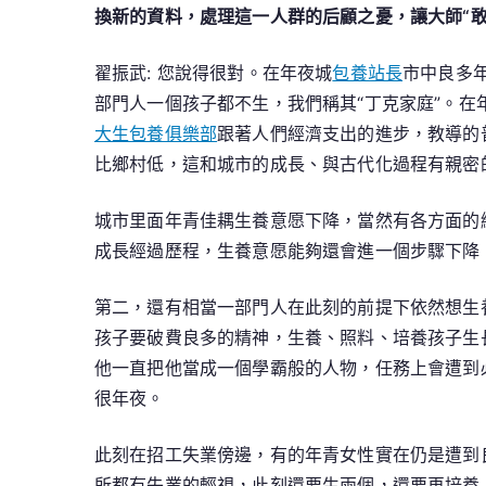
換新的資料，處理這一人群的后顧之憂，讓大師“敢
翟振武: 您說得很對。在年夜城
包養站長
市中良多
部門人一個孩子都不生，我們稱其“丁克家庭”。
大生包養俱樂部
跟著人們經濟支出的進步，教導的
比鄉村低，這和城市的成長、與古代化過程有親密
城市里面年青佳耦生養意愿下降，當然有各方面的
成長經過歷程，生養意愿能夠還會進一個步驟下降
第二，還有相當一部門人在此刻的前提下依然想生
孩子要破費良多的精神，生養、照料、培養孩子生
他一直把他當成一個學霸般的人物，任務上會遭到
很年夜。
此刻在招工失業傍邊，有的年青女性實在仍是遭到
所都有失業的輕視，此刻還要生兩個，還要再培養