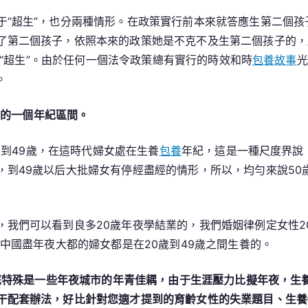
于“超生”，也分兩種情形。在政策實行前本來就答應生第二個
了第二個孩子，依照本來的政策她是不克不及生第二個孩子的，
叫做“超生”。由於任何一個法令政策總有實行的時效和時
包養故事
光
。
何的一個年紀區間。
15到49歲，在這時代婦女處在生養
包養
年紀，這是一種尺度界說，
，到49歲以后大批婦女有停經盡經的情形，所以，均勻來說50
我們可以看到良多20歲年夜學結業的，我們婚姻律例定女性20
在中國盡年夜大都的婦女都是在20歲到49歲之間生養的。
家庭特殊是一些年夜城市的年青佳耦，由于生涯壓力比擬年夜，
干配套辦法，好比針對您適才提到的育齡女性的失業題目、生養