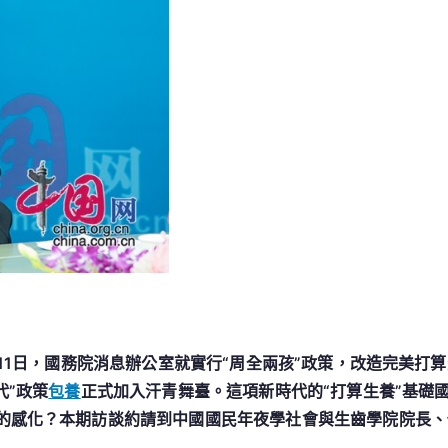
站
比
較
解
析
“周
全
兩
孩”
若
何
“周
全”
月11日，國務院消息辦公室就實行“周全兩孩”政策，改造完美打
代”政策
包養
正式加入汗青舞臺。這項新時代的“打算生養”基礎
的感化？本期訪談約請到中國國民年夜學社會與生齒學院院長、