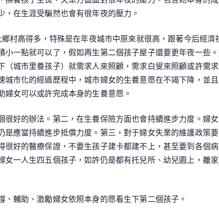
少，在生涯受騙然也會有很年夜的壓力。
要比鄉村高得多，特殊是在年夜城市中原來就很高，跟著今后經濟
積小一點就可以了，假如再生第二個孩子屋子還要更年夜一些。
下（城市里養孩子）就需求人來照顧，需求白叟來照顧或許需求
速城市化的經過歷程中，城市婦女的生養意愿在不竭下降，並且
助婦女可以或許完成本身的生養意愿。
個很好的辦法。第二，在生養保險方面也會持續進步力度。婦女
仍是應當持續進步抵償力度。第三，對于婦女失業的維護政策要
得很好的醫療保證，不要生孩子建卡都建不上，甚至要到各個病
婦女一人生四五個孩子，如許仍是都有托兒所、幼兒園上，離家
撐、輔助、激勵婦女依照本身的愿看生下第二個孩子。