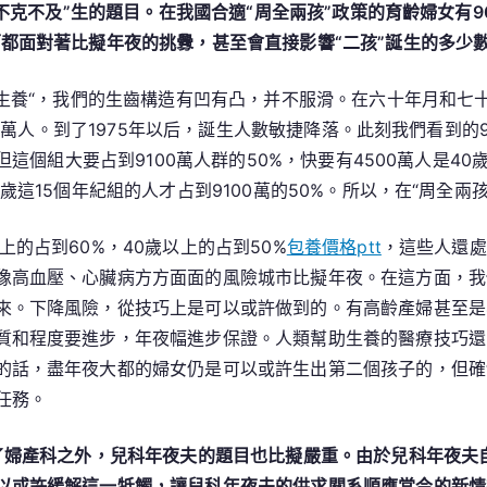
能不克不及”生的題目。在我國合適“周全兩孩”政策的育齡婦女有9
面都面對著比擬年夜的挑釁，甚至會直接影響“二孩”誕生的多少
算生養“，我們的生齒構造有凹有凸，并不服滑。在六十年月和
00萬人。到了1975年以后，誕生人數敏捷降落。此刻我們看到的
，但這個組大要占到9100萬人群的50%，快要有4500萬人是
歲這15個年紀組的人才占到9100萬的50%。所以，在“周全
的占到60%，40歲以上的占到50%
包養價格ptt
，這些人還處
像高血壓、心臟病方方面面的風險城市比擬年夜。在這方面，我
來。下降風險，從技巧上是可以或許做到的。有高齡產婦甚至是4
質和程度要進步，年夜幅進步保證。人類幫助生養的醫療技巧還
的話，盡年夜大都的婦女仍是可以或許生出第二個孩子的，但確
任務。
了婦產科之外，兒科年夜夫的題目也比擬嚴重。由於兒科年夜夫
以或許緩解這一牴觸，讓兒科年夜夫的供求關系順應當今的新情