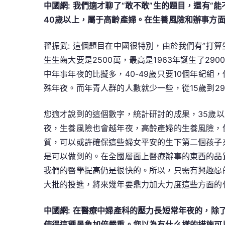
中國網: 我們適才聊了“敢不敢”生的題目，還有“
40歲以上，屬于高齡產婦。在生養風險和辦事方
翟振武: 這個題目在中國很特別，由於我們有”打
生生齒大要是2500萬，最高是1963年誕生了29
中年事年夜的比擬多，40-49歲只要10個年紀組
殊年夜。而年青人群的人數就少一些，從15歲到29
您適才說到的這個數字，統計研討的成果，35歲以上
夜，生養風險也會越年夜，高齡產婦的生養風險，
質，可以或許確保這些婦女平安的生下第二個孩子
是可以做到的。在全國層面上醫療辦事的東西的品
我們的醫學提高仍是很快的。所以，只需有興趣愿
大批的投進，將來幾年要鼎力加大力度這些方面的
中國網: 在醫療中婦產科的壓力長短常年夜的，除
使得這種景象加倍嚴重。您以為有什么樣的措施可