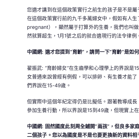
您適才講到在這個政策實行之前生的孩子是不是屬
在這個政策實行前的九千多萬婦女中，假如有人生
pregnant），顯然屬于打算外的生養，我們也
然就算超生，1月1號之后的就合適現行的法令律例
中國網: 適才您提到“育齡”，請問一下“育齡”是如
翟振武: “育齡婦女”在生齒學和心理學上的界說是
女普通來說曾經有例假，可以排卵、有生養才能了
們界說在15-49歲。
但實際中這個年紀定得仍是比擬低。跟著教導成長，
參加生養行動，所以界說是15到49歲，但現實上
中國網: 固然國度此刻周全鋪開“兩孩”，但良多
二個孩子。您以為國度是不是也要更換新的資料相