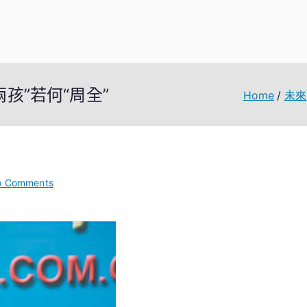
孩”若何“周全”
Home
未來
on
o Comments
翟
振
武
一
包
養
網