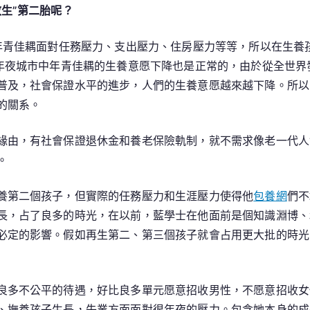
生”第二胎呢？
年青佳耦面對任務壓力、支出壓力、住房壓力等等，所以在生養
在年夜城市中年青佳耦的生養意愿下降也是正常的，由於從全世
普及，社會保證水平的進步，人們的生養意愿越來越下降。所以
的關系。
緣由，有社會保證退休金和養老保險軌制，就不需求像老一代人
。
養第二個孩子，但實際的任務壓力和生涯壓力使得他
包養網
們不
長，占了良多的時光，在以前，藍學士在他面前是個知識淵博、
必定的影響。假如再生第二、第三個孩子就會占用更大批的時光
良多不公平的待遇，好比良多單元愿意招收男性，不愿意招收女
、撫養孩子生長，失業方面面對很年夜的壓力。包含她本身的成