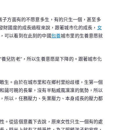
孩子方面有的不愿意多生，有的只生一個，甚至多
界發財國度的成長過程來說，跟著城市化的成長，
女
，可以看到在此刻的中國
包養
城市里的生養意愿就
“養兒防老”，所以生養意愿是下降的。跟著城市化
敢生。由於在城市里和在鄉村里紛歧樣，生第一個
和藹可親的長輩，沒有半點威風凜凜的氣勢，所以
，所以，任務壓力、失業壓力、本身成長的壓力都
性。從這個意義下去說，原來女性只生一個有的處
長，時光上就有了競爭性，為了照顧孩子和家庭，