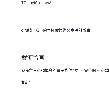
TC:jiuyi9follow8
文
“萬姐”腳下的春運億嵐辦公室設計辦事
章
導
發佈留言
覽
發佈留言必須填寫的電子郵件地址不會公開。
必
留言
*