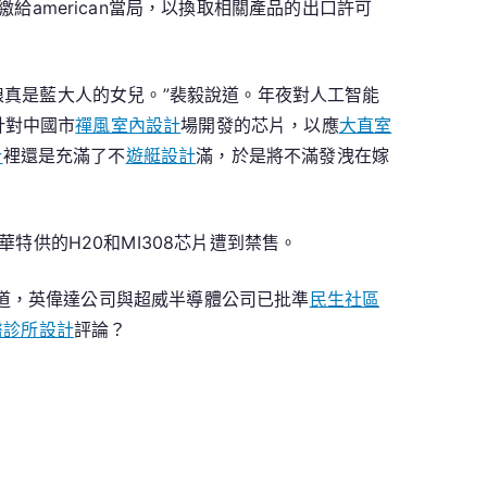
上繳給american當局，以換取相關產品的出口許可
娘真是藍大人的女兒。”裴毅說道。年夜對人工智能
的針對中國市
禪風室內設計
場開發的芯片，以應
大直室
計
裡還是充滿了不
遊艇設計
滿，於是將不滿發洩在嫁
華特供的H20和MI308芯片遭到禁售。
報道，英偉達公司與超威半導體公司已批準
民生社區
醫診所設計
評論？