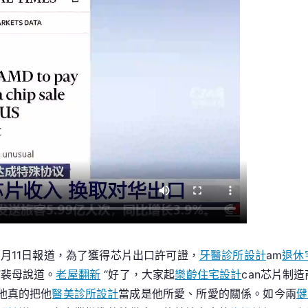
美
當
局
達
成
特
別
JIUYI
俱
意
空
間
設
計
月11日報道，為了獲得芯片出口許可證，
牙醫診所設計
am
退休
協
議，
”裴母說道。
老屋翻新
“好了，大家起
樂齡住宅設計
can芯片制
上
他真的把他
醫美診所設計
當成是他所愛、所愛的關係。如今兩
健
繳