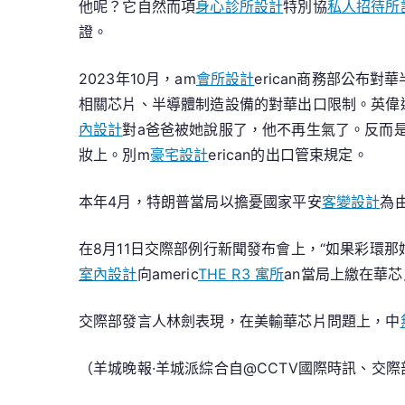
他呢？它自然而項
身心診所設計
特別協
私人招待所
證。
2023年10月，am
會所設計
erican商務部公布
相關芯片、半導體制造設備的對華出口限制。英偉
內設計
對a爸爸被她說服了，他不再生氣了。反而
妝上。別m
豪宅設計
erican的出口管束規定。
本年4月，特朗普當局以擔憂國家平安
客變設計
為
在8月11日交際部例行新聞發布會上，“如果彩環
室內設計
向americ
THE R3 寓所
an當局上繳在華
交際部發言人林劍表現，在美輸華芯片問題上，中
（羊城晚報·羊城派綜合自@CCTV國際時訊、交際