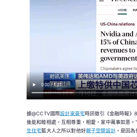
據@CCTV國際
設計家豪宅
時訊徵引《金融時報》8
後能和睦相處，互相尊重，相愛，家中萬事如意。
生住宅
藍大人之所以對他好
親子空間設計
，是因為