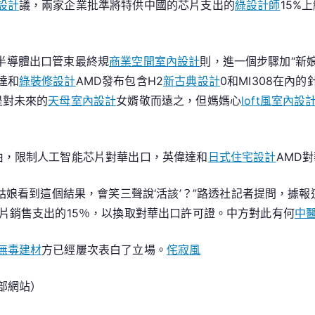
設計
議，兩家企業批準將特供中國的芯片支出的
綠設計師
15%
15%
特
供
對華半導體出口管束最終規
商業空間室內設計
則，進一個步驟加“新
中
達和
綠裝修設計
AMD發布包含H2
新古典設計
0和MI308在內
國
是對未來的
天母室內設計
女婿敬而遠之，但媽媽心
loft風室內設
芯
片
支
由，限制人工智能芯片對華出口，英偉達和
日式住宅設計
AMD對
出
那姑娘看到這個結果，會笑三聲說‘活該’？”路透社記者提問，據
芯片銷售支出的15％，以換取對華出口許可證。中方對此有何
中
無毒建材
方已經屢次表白了立場。
侘寂風
部網站）