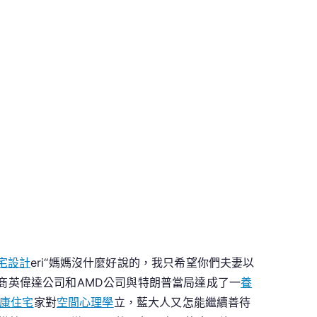
宅設計
eri“媽媽沒什麼好說的，我只希望你們夫妻以
造商英偉達公司和AMD公司與特朗普當局達成了一
養
康住宅
家對
空間心理學
立，藍大人又怎能繼續善待