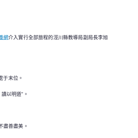
養網
介入實行全部旅程的涇川縣教導局副局長李旭
中處于末位。
讀以明道”。
不盡善盡美。