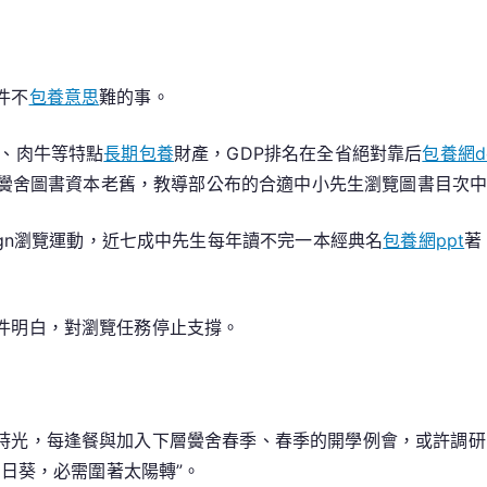
件不
包養意思
難的事。
果、肉牛等特點
長期包養
財產，GDP排名在全省絕對靠后
包養網dc
。黌舍圖書資本老舊，教導部公布的合適中小先生瀏覽圖書目次
sign瀏覽運動，近七成中先生每年讀不完一本經典名
包養網ppt
著
件明白，對瀏覽任務停止支撐。
時光，每逢餐與加入下層黌舍春季、春季的開學例會，或許調研
日葵，必需圍著太陽轉”。