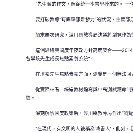
“先生寫的作文，像從統一本書里抄來的。”
要打破教導“有底蘊卻難發力”的狀況，主管部分
顛末屢次研究，涇川縣教導局決議將瀏覽作為
這個思緒與國度年夜政方針高度契合——201
各學段先生成長焦點素養系統”。
在培養先生焦點素養方面，瀏覽是一個無法回
從實際來看，統編教材編寫與中高測試題命制
驗。
深刻解讀國度政策后，涇川縣教導局作出“瀏覽
“在現代，有文明的人被稱為‘唸書人’，此刻