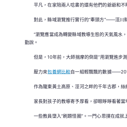
平凡，在家陪兩人唸書的還有他們的爺爺和不
對此，縣域瀏覽推行實行的“牽頭方”——涇川
“瀏覽應當成為轉變縣域教導生態的天氣風水
勤說。
但是，10年前，大師揣摩的倒是“用瀏覽進步測
壓力來
包養網比較
自一組輕飄飄的數據——20
作為隴東黃土高原、涇河之畔的千年古郡，絲
家長對孩子的教導寄予厚看，卻眼睜睜看著當
一些教員墮入“刷題怪圈”。一門心思撲在成