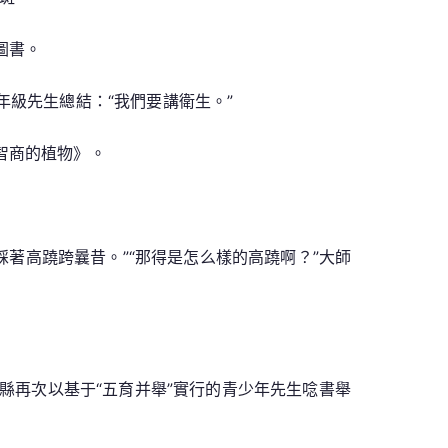
圖書。
年級先生總結：“我們要講衛生。”
智商的植物》。
踩著高蹺跨曩昔。”“那得是怎么樣的高蹺啊？”大師
該縣再次以基于“五育并舉”實行的青少年先生唸書舉