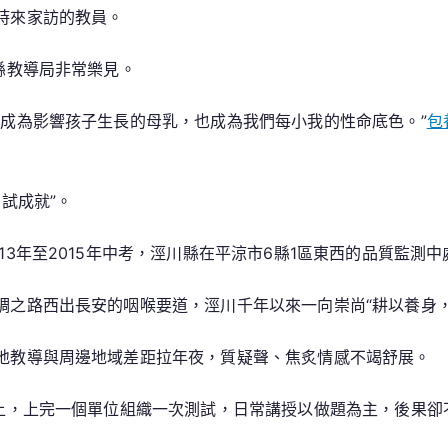
時來家訪的教員。
縣教導局非常樂見。
，成為影響孩子生長的母乳，也成為我們每小我的性命底色。”
包
試成就”。
13年至2015年中考，涇川縣在平涼市6縣1區東西的品質監測
綢之路西出長安的咽喉要道，涇川千年以來一向崇尚“耕以養身，
地教導與周邊地域差距拉年夜，質疑聲、焦炙情感不竭舒展。
就上，上完一個單位組織一次測試，日常講授以做題為主，後果卻