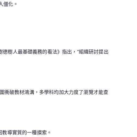
入僵化。
樹德樹人最基礎義務的看法》指出，“組織研討提出
圍衝破教材鴻溝，多學科均加大力度了瀏覽才能查
回回教導實質的一種摸索。