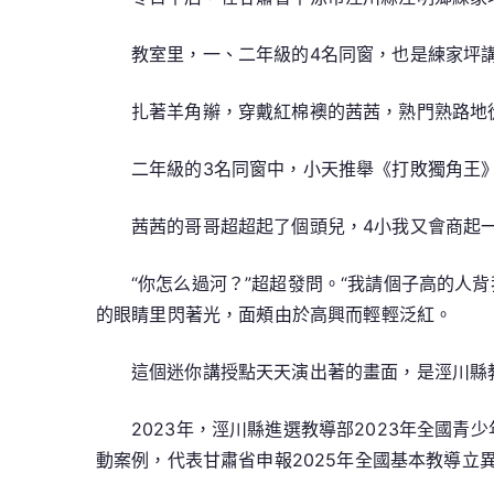
教室里，一、二年級的4名同窗，也是練家坪
扎著羊角辮，穿戴紅棉襖的茜茜，熟門熟路地
二年級的3名同窗中，小天推舉《打敗獨角王
茜茜的哥哥超超起了個頭兒，4小我又會商起
“你怎么過河？”超超發問。“我請個子高的人背
的眼睛里閃著光，面頰由於高興而輕輕泛紅。
這個迷你講授點天天演出著的畫面，是涇川縣
2023年，涇川縣進選教導部2023年全國
動案例，代表甘肅省申報2025年全國基本教導立