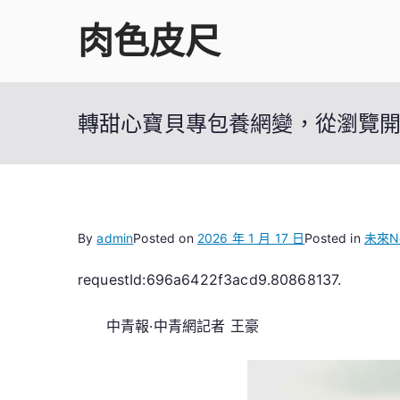
Skip
肉色皮尺
to
content
轉甜心寶貝專包養網變，從瀏覽
By
admin
Posted on
2026 年 1 月 17 日
Posted in
未來
N
requestId:696a6422f3acd9.80868137.
中青報·中青網記者 王豪