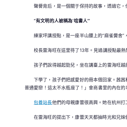
聲譽背后，是一個關于保持的故事，透過它，你
“有文明的人被稱為‘唸書人’”
練家坪講授點，是一座半山腰上的“麻雀黌舍”
校長雷海旺在這里待了13年。見過講授點最熱
孩子們說得越起勁兒，坐在講臺上的雷海旺越
下學了，孩子們把感愛好的冊本借回家。茜茜
普通愛戀！這太不水瓶座了！」會商書里的內在的
包養站長
他們的母親康蕓很高興。她在杭州打
在雷海旺的提出下，康蕓天天都抽時光和兄妹