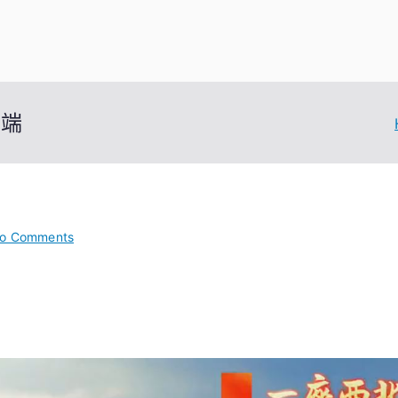
開端
on
o Comments
轉
甜
心
寶
貝
專
包