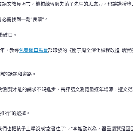
一位語文教員坦言，機械練習磨失落了先生的思慮力，也讓講授墮
必需找到一劑“良藥”。
衝破口。
4年，教導
包養網車馬費
部印發的《關于周全深化課程改造 落實
避的話題和道路。
對瀏覽才能的請求不竭進步，高評語文瀏覽量逐年增添，選文范
推行”的選擇。
，我們也把孩子上學說成‘念書往了’。”李旭勤以為，器重瀏覽是