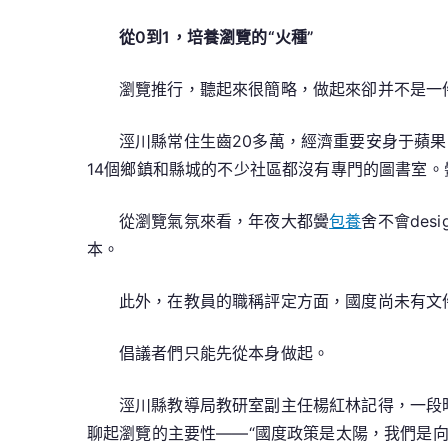
從0到1，培養瀏覽的“火種”
瀏覽推行，聽起來很簡略，做起來卻并不是一
涇川縣常住生齒20多萬，經濟重要安身于蘋
14個鄉鎮和縣城的不少社區都沒有專門的圖書室
從瀏覽氣氛來看，年夜大都黌
包養
舍不會de
本。
此外，在教員的職稱評定方面，國度尚未有文
倡議者們只能先從本身做起。
涇川縣教導局教研室副主任楊紅林記得，一段
聊起瀏覽的主要性——“國度政策是太陽，我們是向