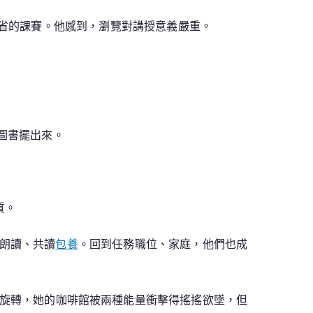
全省的課賽。他感到，瀏覽對講授意義嚴重。
圖書擺出來。
質。
朗讀、共讀
包養
。回到任務職位、家庭，他們也成
旋轉，她的咖啡館被兩種能量衝擊得搖搖欲墜，但