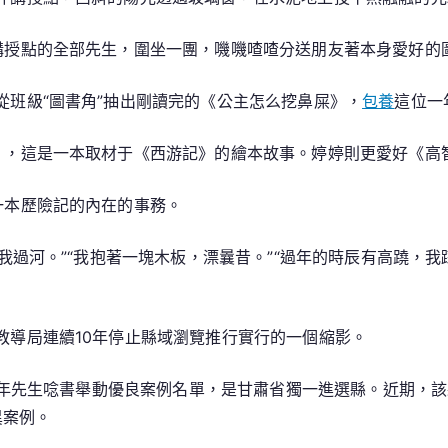
講授點的全部先生，圍坐一團，嘰嘰喳喳分送朋友著本身愛好的
從班級“圖書角”抽出剛讀完的《公主怎么挖鼻屎》，
包養
這位一
》，這是一本取材于《西游記》的繪本故事。婷婷則更愛好《高
一本歷險記的內在的事務。
我過河。”“我抱著一塊木板，漂曩昔。”“過年的時辰有高蹺，我
教導局連續10年停止縣域瀏覽推行實行的一個縮影。
青少年先生唸書舉動優良案例名單，是甘肅省獨一進選縣。近期，
異案例。