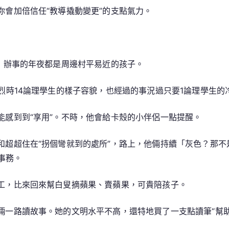
會加倍信任“教導撬動變更”的支點氣力。
，辦事的年夜都是周邊村平易近的孩子。
烈時14論理學生的樣子容貌，也經過的事況過只要1論理學生
能感到到“享用”。不時，他會給卡殼的小伴侶一點提醒。
和超超住在“拐個彎就到的處所”，路上，他倆持續「灰色？那
事務。
工，比來回來幫白叟摘蘋果、賣蘋果，可貴陪孩子。
倆一路讀故事。她的文明水平不高，還特地買了一支點讀筆“幫助