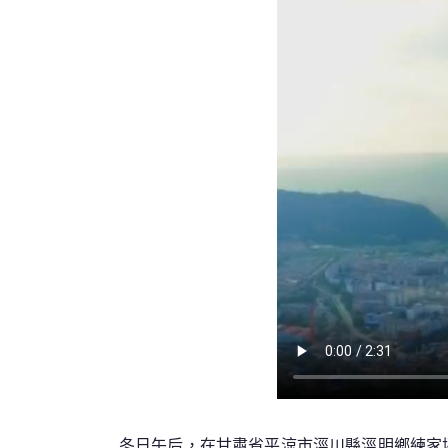
冬日午后，在甘肅省平涼市涇川縣涇明鄉練家