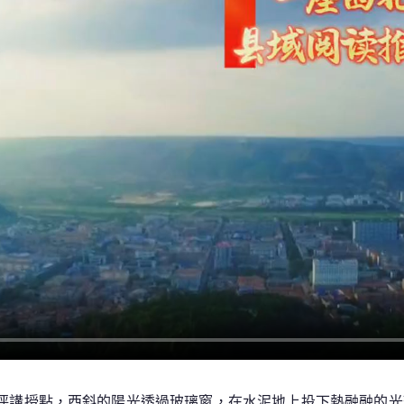
養
網
變，
從
瀏
覽
開
端
坪講授點，西斜的陽光透過玻璃窗，在水泥地上投下熱融融的光