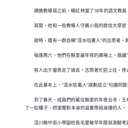
調進教導局之前，楊紅林當了18年的語文教員
其間，他和一些教導人守舊小我的微信大眾號
彼時，還有一群自稱“涇水唸書人”的志愿者，
每逢周六，他們在縣里最年夜的廣場上，倡議
有人出于獵奇走了過去，志愿者忙迎上往，停
在此基本上，“涇水唸書人”謀劃成立“句讀同
到了春天，成員們約著往縣里的年夜云寺、王
了一粒種子，把瀏覽對本身的滋養帶給身邊的人。
涇川縣中街小學副校長毛夏敏早年間就測驗考