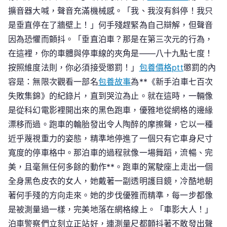
擴音器大喊，聲音充滿機械感。「我、我沒有斜停！我只
是垂直停在了牆壁上！」何手殘趕緊為自己辯解，但聲音
因為恐懼而顫抖。「垂直泊車？那是在第三次元的行為，
在這裡，你的車體與停車線的夾角是——八十九點七度！
按照維度法則，你必須接受懲罰！」
包養價格ptt
懲罰的內
容是：無限次觀看一部名
包養故事
為**《新手泊車七百次
失敗集錦》的紀錄片，直到哭泣為止。就在這時，一輛像
是從科幻電影裡開出來的黑色跑車，優雅地從網格的邊緣
漂移而過。跑車的輪胎發出令人陶醉的摩擦聲，它以一種
近乎蔑視重力的姿態，精準地停進了一個只有它車身尺寸
寬度的停車格中。那泊車的過程就像一場舞蹈，流暢、完
美，且毫無任何多餘的動作**。跑車的駕駛座上走出一個
全身黑色皮衣的女人，她戴著一副透明護目鏡，冷酷地朝
著何手殘的方向走來。她的步伐優雅而精準，每一步都像
是被測量過一樣，完美地落在網格線上。「車影大人！」
泊車警察們立刻立正站好，連測量尺都顫抖著不敢發出聲