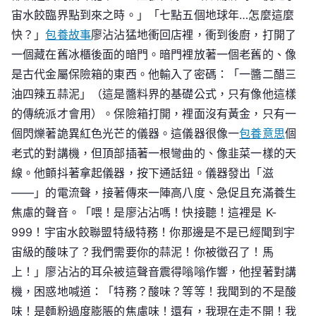
宙水餃臨界點到來之時。」「七點五個地球年…怎麼這麼
快？」
包養故事
廖沾沾猛地衝回店裡，衝到後廚，打開了
一個藏在舊冰櫃後面的暗門。暗門裡放著一個老舊的、像
是古代金屬保險箱的東西。他輸入了密碼：「一醬二醋三
油四辣五蒜泥」（這是醬料界的基礎公式，只有像他這樣
的傳統派才會用）。保險箱打開，裡面沒有黃金，只有一
個閃爍著詭異紅色光芒的儀器。這儀器很像一
包養意思
個
老式的對講機，但頂部插著一根彎曲的、像韭菜一樣的天
線。他顫抖著拿起儀器，按下通話鈕。儀器發出「滋
——」的電流聲，接著傳來一陣高八度、急促且充滿養生
焦慮的聲音。「喂！是廖沾沾嗎！快接聽！這裡是 K-
999！宇宙水餃聯盟特級特務！你那邊是不是已經聞到宇
宙級的酸味了？我們需要你的蒜泥！你被徵召了！馬
上！」廖沾沾的耳朵被這聲音震得嗡嗡作響，他捏著對講
機，困惑地喊道：「特務？酸味？等等！我聞到的不是酸
味！是麵粉過度膨脹的焦慮味！還有，我現在走不開！我