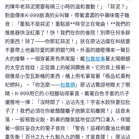
的陳年老蒜泥需要每隔三小時的溫和震動！」「蒜泥？」
對面傳來K-999崩潰的尖叫聲，帶著濃濃的中藥味電子雜
音：「重點不是蒜泥！重點是**時空正在彎曲！**我們的
推進器快沒紅棗了！快！我們在你的後院！別帶任何多餘
的東西！除了——你那缸蒜泥！」就在廖沾沾還在糾結要
不要帶上他最珍愛的那把銀勺時，外面的牆壁傳來一聲巨
大的撞擊。一個穿著黑色燕尾服、戴
包養故事
著太陽眼鏡
的太空吉娃娃，正從牆上的破洞鑽進來。它的背上揹著一
個像是小型瓦斯桶的東西，桶上用毛筆寫著「極品紅棗枸
杞燃料」。「你怎麼——
包養網
」廖沾沾驚訝地瞪大了眼
睛。K-999用它的小短腿站得筆直，戴著白色手套的爪子
優雅地一揮：「沒時間了，沾沾先生！宇宙水餃快要拉肚
子了！我們必須在你被醋酸離子炮鎖定前離開！」話音未
落，一股極致尖銳、刺鼻的酸氣猛地從店門口灌入，伴隨
著一個狂妄自大的電子音效：「警告！這裡的醬油比例嚴
重失衡！百分之九十九點九九的醋，才是真理！」廖沾沾