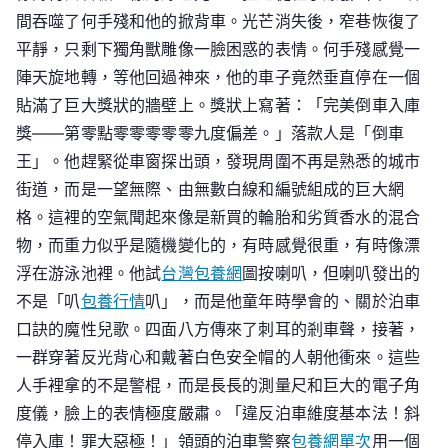
間吞噬了何手殘和他的掀背車。光芒消失後，窄巷恢復了
平靜，只剩下獨角獸雕像一臉困惑的表情。何手殘感覺一
陣天旋地轉，等他回過神來，他的車子竟然垂直停在一個
貼滿了巨大獎狀的牆壁上。獎狀上寫著：「完美倒車入庫
獎——第零點零零零零零九度偏差。」落款人是「倒車
王」。他趕緊從車窗探出頭，發現周圍不再是熟悉的城市
街道，而是一望無際、由無數白線和編號組成的巨大網
格。這裡的空氣聞起來像是新買的輪胎和劣質香水的混合
物，而重力似乎是隨機變化的，有時感覺很重，有時像漂
浮在游泳池裡。他試
台灣包養網
圖按喇叭，但喇叭發出的
不是「叭
包養行情
叭」，而是他童年時學會的、關於泊車
口訣的魔性兒歌。四面八方傳來了刺耳的剎車聲，接著，
一群穿著反光背心和戴著白色安全帽的人朝他衝來。這些
人手裡拿的不是警棍，而是長長的測量尺和巨大的電子角
度儀，臉上的表情極度嚴肅。「違反泊車維度基本法！斜
停入庫！罪大惡極！」領頭的泊車警察
包養網單次
用一個