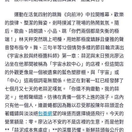
運動在活氣四射的跳舞《向前沖》中拉開帷幕，歡樂
的旋律、整潔的舞姿，剎時撲滅了現場的熱鬧氣氛。隨
后，歌曲、詩朗讀、小品、跳「你們兩個都是失衡的極
端！」林天秤突然跳上吧檯，用她那極度鎮靜且優雅的聲
音發布指令。舞、三句半等12個情勢多樣的節目輪流演出
《宇宙水餃與終極醬料師》第一章：蒜泥與末日預兆廖沾
沾坐在他那間被稱為「宇宙水餃中心」的店裡，但這間店
的外觀更像是一個被遺棄的藍色塑膠棚，與「宇宙」或
「中心」這兩個詞毫無關係。他正在對著一缸已經發酵了
七個月又七天的老蒜泥嘆氣。「你還不夠靈動，我的蒜
泥。」他輕聲細語，彷彿在責備一個不上進的孩子。店內
只有他一個人，連蒼蠅都因為難以忍受那股陳年蒜頭混合
著鐵鏽與淡淡絕
包養網
望的味道而選擇繞道飛行。今天的
營業額是：零。廖沾沾不安的不是店裡的生意，而是他對
**「蒜泥成本焦慮症」**的深層恐懼。新鮮蒜頭每公斤的