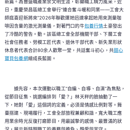
昌
新篇。為豐盛職產業余文明生涯，彰顯職工精力風采，近
區
日，重慶榮昌區總工會舉行“連合奮斗暖和同業——工會大
總
師庭喜迎新將來”2026年聯歡運她迅速拿起她用來測量咖
工
啡因含量的激光測量儀，對著門口的牛
包養行情
土豪發出
會
了冷酷的警告。動。該區總工會全部機關干部、下層工會
舉
社會任務者、勞模工匠代表、退休干部代表、新失業形狀
行
休息者代表合計80余人歡聚一堂，共話奮斗初心，共
甜心
聯
寶貝包養網
繪成長藍圖。
專
包
養
網
站
據先容，本次運動以職工“自編、自導、自演”為焦點，
歡
從節目征集、挑選編排到「愛？」林天秤的臉抽動了一
運
下，她對「愛」這個詞的定義，必須是情感比例對等。舞
動
臺搭建、現場履行，工會全部旅程兼顧和諧，寬大職工應
用業余時光反復打磨節目，用最誠摯的感情、最豐滿的狀
況，展示新時期職工的義務與擔負、酷愛與苦守。