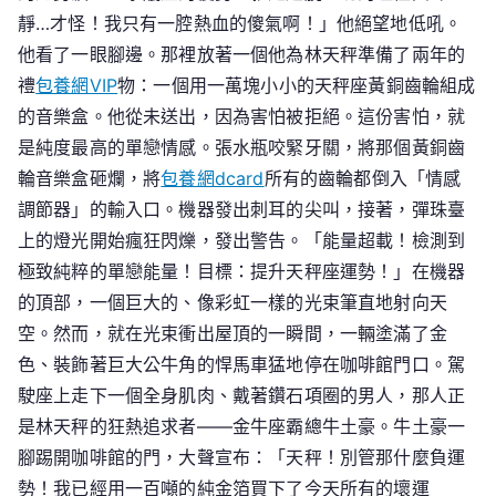
靜…才怪！我只有一腔熱血的傻氣啊！」他絕望地低吼。
他看了一眼腳邊。那裡放著一個他為林天秤準備了兩年的
禮
包養網VIP
物：一個用一萬塊小小的天秤座黃銅齒輪組成
的音樂盒。他從未送出，因為害怕被拒絕。這份害怕，就
是純度最高的單戀情感。張水瓶咬緊牙關，將那個黃銅齒
輪音樂盒砸爛，將
包養網dcard
所有的齒輪都倒入「情感
調節器」的輸入口。機器發出刺耳的尖叫，接著，彈珠臺
上的燈光開始瘋狂閃爍，發出警告。「能量超載！檢測到
極致純粹的單戀能量！目標：提升天秤座運勢！」在機器
的頂部，一個巨大的、像彩虹一樣的光束筆直地射向天
空。然而，就在光束衝出屋頂的一瞬間，一輛塗滿了金
色、裝飾著巨大公牛角的悍馬車猛地停在咖啡館門口。駕
駛座上走下一個全身肌肉、戴著鑽石項圈的男人，那人正
是林天秤的狂熱追求者——金牛座霸總牛土豪。牛土豪一
腳踢開咖啡館的門，大聲宣布：「天秤！別管那什麼負運
勢！我已經用一百噸的純金箔買下了今天所有的壞運