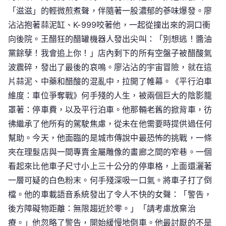
「滋滋」的輕微煎煮聲，伴隨著一股濃郁的蔘味爆發。廖
沾沾抱著蒜泥缸、K-999咬著他，一起從撞出來的洞口衝
向後院。王醋狂的醋罐機器人發出尖叫：「別想逃！醬油
黨餘孽！我會追上你！」店內剩下的所有空盤子被醋酸氣
波震碎，發出了最後的哀鳴。廖沾沾的宇宙冒險，就在這
片蒜泥、中藥和醋酸的混亂中，拉開了帷幕。《平行泊車
維度：車位爭奪戰》何手殘的人生，被兩個巨大的陰影籠
罩著：停車費，以及平行泊車。他那輛老舊的掀背車，彷
彿繼承了他所有的駕駛焦慮，從未在他需要時提供過任何
幫助。今天，他面臨的是城市傳說中最恐怖的挑戰，一條
夾在理髮店與一間專賣金屬雕像的畫廊之間的窄巷。一個
看起來比他車子尺寸小上三十公分的停車格，上面還灑著
一層可疑的白色粉末。何手殘深吸一口氣。將車子打了倒
檔。他的車載語音系統發出了令人不快的女聲：「警告，
後方障礙物距離：無限趨近於零。」「請考慮放棄治
療。」他忽略了警告，開始緩慢地倒車。他最討厭的不是