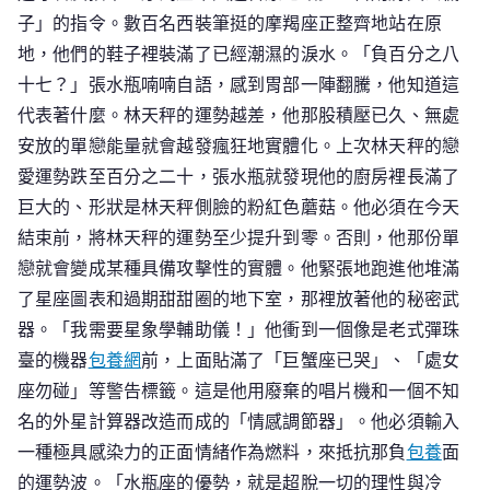
子」的指令。數百名西裝筆挺的摩羯座正整齊地站在原
地，他們的鞋子裡裝滿了已經潮濕的淚水。「負百分之八
十七？」張水瓶喃喃自語，感到胃部一陣翻騰，他知道這
代表著什麼。林天秤的運勢越差，他那股積壓已久、無處
安放的單戀能量就會越發瘋狂地實體化。上次林天秤的戀
愛運勢跌至百分之二十，張水瓶就發現他的廚房裡長滿了
巨大的、形狀是林天秤側臉的粉紅色蘑菇。他必須在今天
結束前，將林天秤的運勢至少提升到零。否則，他那份單
戀就會變成某種具備攻擊性的實體。他緊張地跑進他堆滿
了星座圖表和過期甜甜圈的地下室，那裡放著他的秘密武
器。「我需要星象學輔助儀！」他衝到一個像是老式彈珠
臺的機器
包養網
前，上面貼滿了「巨蟹座已哭」、「處女
座勿碰」等警告標籤。這是他用廢棄的唱片機和一個不知
名的外星計算器改造而成的「情感調節器」。他必須輸入
一種極具感染力的正面情緒作為燃料，來抵抗那負
包養
面
的運勢波。「水瓶座的優勢，就是超脫一切的理性與冷