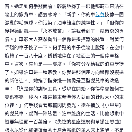
音。她走到何手殘面前，輕蔑地掃了一眼他那輛垂直貼在
牆上的掀背車，語氣冰冷。「新手，你的車
包養
技像一團
混亂的毛線球。你污染了泊車維度的純粹性。」「但你的
後視鏡貼紙——『永不放棄』，讓我看到了一絲愚蠢的勇
氣。」車影大人突然掏出一個像是遙控器的裝置，對著何
手殘的車子按了一下。何手殘的車子從牆上脫落，在空中
旋轉了一百八十度，穩穩地停在了地面上的一個停車格
中。這次，夾角是——零度。「你被分配給我的泊車學徒
了。如果泊車是一種宗教，你就是那個連方向盤都沒摸過
的新信徒。」她指了指旁邊一輛像是巨型嬰兒車的改造
車：「這是你的訓練工具，從現在開始，你得學會如何在
零點零零一秒內，將這輛車精準停入對面的針眼大小的車
位裡。」何手殘看著那輛閃閃發光、還在播放《小星星》
的嬰兒車，感到一陣眩暈。泊車維度的生活，比他想象中
還要無理頭一百萬倍。《失控的星座運勢與單戀狂想曲》
張水瓶從他那張覆蓋著七層舊報紙的單人床上驚醒，不是