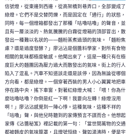
信號燈，從東邊到西邊，從高架橋到巷弄口，全部變成了
綠燈。它們不是交替閃爍，而是固定在「通行」的狀態，
同時，每一個燈箱都發出了那種「咕嚕咕嚕」的聲音，並
且有一層淡淡的、熱氣騰騰的白霧從燈箱的頂部冒出，散
發出一種難以名狀的——麵粉蒸煮過頭的氣味。「麵粉焦
慮？還是過度發酵？」廖沾沾是個醬料學家，對所有食物
相關的氣味都極度敏感。他聞出來了，這是一種只有在極
度巨大的麵團因為壓力過大而散發出的氣味。街上的行人
陷入了混亂。汽車不知道該走還是該停，因為無論從哪個
方向看，都是綠燈。一個穿著西裝的男人小心翼翼地把車
停在路中央，搖下車窗，對著紅綠燈大喊：「喂！你為什
麼咕嚕咕嚕？你倒是紅一下啊！我要向左轉！綠燈沒用
啊！」廖沾沾感覺到一陣心悸。這種氣味，這種不祥的
「咕嚕」聲，與他兒時聽到的家傳預言不謀而合。他想起
家傳《沾醬秘笈》裡記載的第一句：「當世間萬物的交通
都被麵皮的氣味籠罩，且燈號恒綠、聲如湯沸時，便是宇