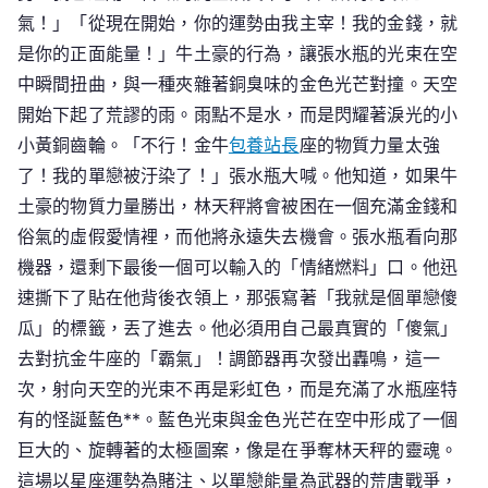
氣！」「從現在開始，你的運勢由我主宰！我的金錢，就
是你的正面能量！」牛土豪的行為，讓張水瓶的光束在空
中瞬間扭曲，與一種夾雜著銅臭味的金色光芒對撞。天空
開始下起了荒謬的雨。雨點不是水，而是閃耀著淚光的小
小黃銅齒輪。「不行！金牛
包養站長
座的物質力量太強
了！我的單戀被汙染了！」張水瓶大喊。他知道，如果牛
土豪的物質力量勝出，林天秤將會被困在一個充滿金錢和
俗氣的虛假愛情裡，而他將永遠失去機會。張水瓶看向那
機器，還剩下最後一個可以輸入的「情緒燃料」口。他迅
速撕下了貼在他背後衣領上，那張寫著「我就是個單戀傻
瓜」的標籤，丟了進去。他必須用自己最真實的「傻氣」
去對抗金牛座的「霸氣」！調節器再次發出轟鳴，這一
次，射向天空的光束不再是彩虹色，而是充滿了水瓶座特
有的怪誕藍色**。藍色光束與金色光芒在空中形成了一個
巨大的、旋轉著的太極圖案，像是在爭奪林天秤的靈魂。
這場以星座運勢為賭注、以單戀能量為武器的荒唐戰爭，