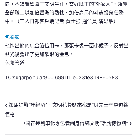
向，不竭豐盛職工文明生涯，當好職工的“外家人”，領導
全部職工以加倍豐滿的熱忱、加倍高昂的斗志投身任務
中。（工人日報客戶端記者 黃仕強 通信員 潘思熠）
包養網
他掏出他的純金箔信用卡，那張卡像一面小鏡子，反射出
藍光後發出了更加耀眼的金色。
包養管道
TC:sugarpopular900 6991f11e0231e3.19860583
文
策馬揚鞭“年經濟”，文明花費歷來都是“身先士卒專包養
價格”
章
中國春運列車化專包養網身傳統文明“活動博物館”
導