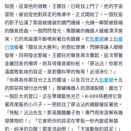
知道，這是他的宿敵，王醋狂，已經找上門了。他的宇宙
冒險，被迫從他對蒜泥的焦慮中，正式開始了。一個狂妄
的影子佔滿了那扇被撞破的牆門邊緣，光線一瞬間被極端
的酸氣扭曲。一個閃閃發光、像醋罐的機器人緩緩漂浮進
來，它的底座還不斷噴射著白色醋霧。它
包養網
身上
包養
行情
掛著「醋狂派大勝利」的霓虹燈牌，閃爍得讓人眼睛
發疼，同時發出警報。王醋狂的聲音再次響起，這次帶著
金屬回音的嘲弄，刺耳得像是磨砂紙。「廖沾沾！你那充
滿腐敗氣味的蒜泥，是對醬料學的侮辱！必須淨化！」
「你將為你那百分之五的醬油，以及百分之九
包養網
十五
的邪惡蒜頭付出代價！」醋罐機器人的頂端裂開，露出了
一個巨大的管口，正在聚積藍色光芒。K-999特務用它穿
著燕尾服的小爪子，一把抓住了廖沾沾的褲腳催促著他。
「快點！沾沾先生！那是醋酸離子炮！專門用來溶解有機
發酵物的！」「它會把你的蒜泥在零點一秒內變成無菌
的、純淨的白醋！那是浩劫啊！」「不准動我的蒜泥！」