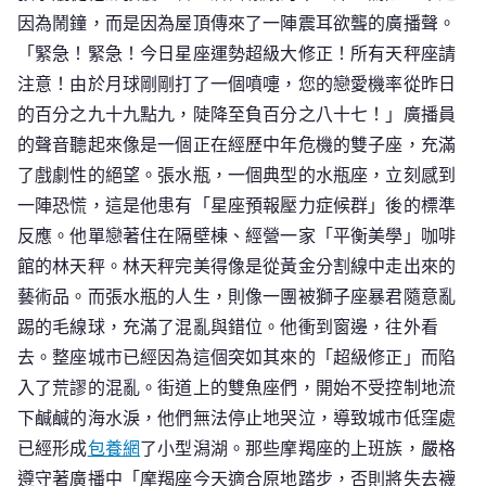
因為鬧鐘，而是因為屋頂傳來了一陣震耳欲聾的廣播聲。
「緊急！緊急！今日星座運勢超級大修正！所有天秤座請
注意！由於月球剛剛打了一個噴嚏，您的戀愛機率從昨日
的百分之九十九點九，陡降至負百分之八十七！」廣播員
的聲音聽起來像是一個正在經歷中年危機的雙子座，充滿
了戲劇性的絕望。張水瓶，一個典型的水瓶座，立刻感到
一陣恐慌，這是他患有「星座預報壓力症候群」後的標準
反應。他單戀著住在隔壁棟、經營一家「平衡美學」咖啡
館的林天秤。林天秤完美得像是從黃金分割線中走出來的
藝術品。而張水瓶的人生，則像一團被獅子座暴君隨意亂
踢的毛線球，充滿了混亂與錯位。他衝到窗邊，往外看
去。整座城市已經因為這個突如其來的「超級修正」而陷
入了荒謬的混亂。街道上的雙魚座們，開始不受控制地流
下鹹鹹的海水淚，他們無法停止地哭泣，導致城市低窪處
已經形成
包養網
了小型潟湖。那些摩羯座的上班族，嚴格
遵守著廣播中「摩羯座今天適合原地踏步，否則將失去襪