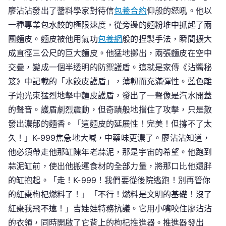
廖沾沾發出了醬料學家對待信
包養合約
仰般的怒吼。他以
一種專業包水餃的極限速度，從旁邊的麵粉堆中抓起了兩
團麵皮。麵皮被他用氣功
包養網
般的捏製手法，瞬間擴大
成直徑三公尺的巨大麵皮。他猛地擲出，兩張麵皮在空中
交疊，變成一個半透明的防禦護盾。這就是家傳《沾醬秘
笈》中記載的「水餃皮護盾」，薄韌而充滿彈性。藍色離
子炮光束猛烈地擊中麵皮護盾，發出了一聲像是汽水開蓋
的聲音。護盾劇烈震動，但奇蹟般地擋住了攻擊，只是散
發出濃郁的麵香。「這麵皮的延展性！完美！但撐不了太
久！」K-999焦急地大喊，中藥味更濃了。廖沾沾知道，
他必須帶走他那缸陳年老蒜泥，那是宇宙的希望。他跑到
蒜泥缸前，使出他搬運食材的全部力量，將那口比他還胖
的缸抱起。「走！K-999！我們要從後院逃跑！別再管你
的紅棗枸杞燃料了！」「不行！燃料是文明的基礎！沒了
紅棗我飛不遠！」吉娃娃特務抗議。它用小嘴咬住廖沾沾
的衣領，同時開啟了它背上的枸杞推進器。推進器發出