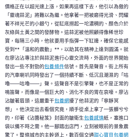
價格正在以超光速上漲，如果再這樣下去，他引以為傲的
「靈魂蒜泥」將難以為繼。他拿著一把被磨得光滑、閃耀
著不祥光芒的小銀勺，從缸底撈起一坨濃稠的、顏色介於
灰綠與土黃之間的發酵物。這蒜泥被他照顧得像稀世珍
寶，每隔三小時，他就要用手指彈一下缸邊，確保它能感
受到**「溫和的震動」**，以助其在精神上達到圓滿。就
在廖沾沾專注於與蒜泥進行心靈交流時，外面的世界開始
發出一些不對勁的
包養條件
信號。首先是聲音。街上所有
的汽車喇叭同時發出了一個持續不斷、低沉且潮濕的「咕
嚕——咕嚕——」聲。這聲音不是引擎聲，也不是正常的
鳴笛聲，而像是一個巨大的、消化不良的胃在哀嚎。廖沾
沾皺著眉頭，這嚴重干
包養網
擾了他蒜泥的「寧靜冥
想」。他決定出去看個究竟，順手從桌上拿了一張髒兮兮
的，印著《沾醬秘笈》封面的皺衛生
包養感情
紙，塞進口
袋以備不時之需。他一腳踏出店門，立刻被眼前的景象震
驚了。整條城市的主幹道上，數百個交通
甜心寶貝包養網