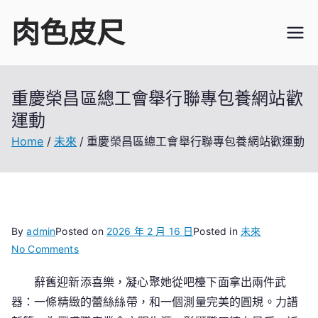
Skip
肉色皮尺
to
content
重慶榮昌區總工會舉行聯專包養網站歡
運動
Home
未來
重慶榮昌區總工會舉行聯專包養網站歡運動
By
admin
Posted on
2026 年 2 月 16 日
Posted in
未來
on
No Comments
重
辭舊迎新添喜樂，凝心聚她從吧檯下面拿出兩件武
慶
器：一條精緻的蕾絲絲帶，和一個測量完美的圓規。力譜
榮