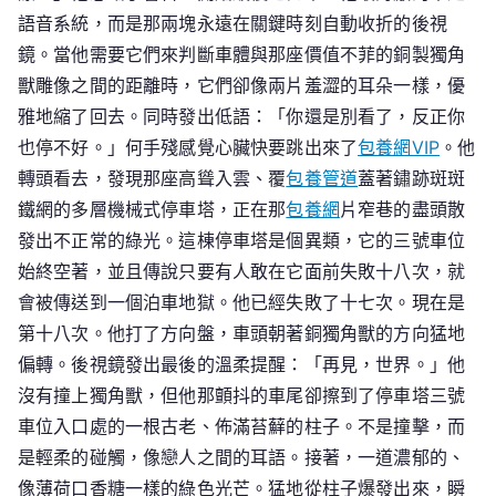
語音系統，而是那兩塊永遠在關鍵時刻自動收折的後視
鏡。當他需要它們來判斷車體與那座價值不菲的銅製獨角
獸雕像之間的距離時，它們卻像兩片羞澀的耳朵一樣，優
雅地縮了回去。同時發出低語：「你還是別看了，反正你
也停不好。」何手殘感覺心臟快要跳出來了
包養網VIP
。他
轉頭看去，發現那座高聳入雲、覆
包養管道
蓋著鏽跡斑斑
鐵網的多層機械式停車塔，正在那
包養網
片窄巷的盡頭散
發出不正常的綠光。這棟停車塔是個異類，它的三號車位
始終空著，並且傳說只要有人敢在它面前失敗十八次，就
會被傳送到一個泊車地獄。他已經失敗了十七次。現在是
第十八次。他打了方向盤，車頭朝著銅獨角獸的方向猛地
偏轉。後視鏡發出最後的溫柔提醒：「再見，世界。」他
沒有撞上獨角獸，但他那顫抖的車尾卻擦到了停車塔三號
車位入口處的一根古老、佈滿苔蘚的柱子。不是撞擊，而
是輕柔的碰觸，像戀人之間的耳語。接著，一道濃郁的、
像薄荷口香糖一樣的綠色光芒。猛地從柱子爆發出來，瞬