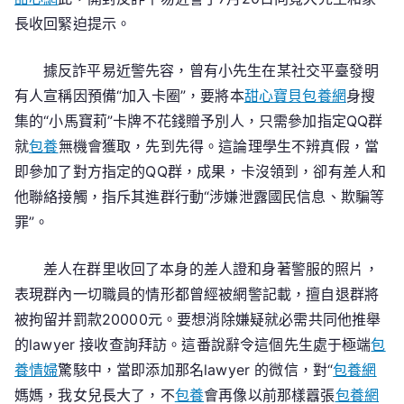
養
長收回緊迫提示。
心
得
據反詐平易近警先容，曾有小先生在某社交平臺發明
迫
有人宣稱因預備“加入卡圈”，要將本
甜心寶貝包養網
身搜
提
集的“小馬寶莉”卡牌不花錢贈予別人，只需參加指定QQ群
示：
就
包養
無機會獲取，先到先得。這論理學生不辨真假，當
“小
即參加了對方指定的QQ群，成果，卡沒領到，卻有差人和
馬
寶
他聯絡接觸，指斥其進群行動“涉嫌泄露國民信息、欺騙等
莉”
罪”。
背
后
差人在群里收回了本身的差人證和身著警服的照片，
能
表現群內一切職員的情形都曾經被網警記載，擅自退群將
夠
被拘留并罰款20000元。要想消除嫌疑就必需共同他推舉
有
的lawyer 接收查詢拜訪。這番說辭令這個先生處于極端
包
圈
養情婦
驚駭中，當即添加那名lawyer 的微信，對“
包養網
套
媽媽，我女兒長大了，不
包養
會再像以前那樣囂張
包養網