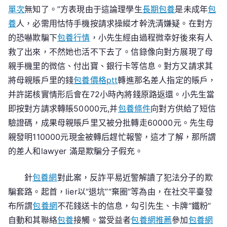
單次
無知了。”方表現由于這論理學生
長期包養
是未成年
包
養
人，必需用怙恃手機按請求操縱才幹洗清嫌疑。在對方
的恐嚇欺騙下
包養行情
，小先生經由過程微幸好後來有人
救了出來，不然她也活不下去了。信錄像向對方展現了母
親手機里的微信、付出寶、銀行卡等信息。對方又請求其
將母親賬戶里的錢
包養價格ptt
轉進那名差人指定的賬戶，
并許諾核實情形后會在72小時內將錢原路返還。小先生當
即按對方請求轉賬50000元,并
包養條件
向對方供給了短信
驗證碼，成果母親賬戶里又被分批轉走60000元。先生母
親發明110000元現金被轉后趕忙報警，這才了解，那所謂
的差人和lawyer 滿是欺騙分子假充。
針
包養網
對此案，反詐平易近警解讀了犯法分子的欺
騙套路。起首，lier以“退坑”“棄圈”等為由，在社交平臺發
布所謂
包養網
不花錢送卡的信息，勾引先生、卡牌“鐵粉”
自動和其聯絡
包養
接觸。當受益者
包養網推薦
參加
包養網