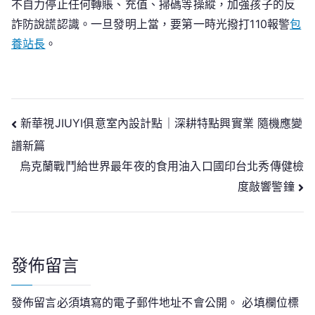
不自力停止任何轉賬、充值、掃碼等操縱，加強孩子的反
詐防說謊認識。一旦發明上當，要第一時光撥打110報警
包
養站長
。
文
新華視JIUYI俱意室內設計點｜深耕特點興實業 隨機應變
譜新篇
章
烏克蘭戰鬥給世界最年夜的食用油入口國印台北秀傳健檢
導
度敲響警鐘
覽
發佈留言
發佈留言必須填寫的電子郵件地址不會公開。
必填欄位標