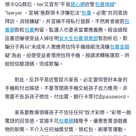
領卡QQ群后，lier又冒充“平易
甜心網
近警
包養情婦
”
“lawyer ，宣稱“進群領卡涉嫌犯法”
包養
，必需“共同查詢
拜訪，消除嫌疑”，并宣稱不得私行退群，不然將會被罰
包
養網
款和
包養
拘留，監護人也要承當響應義務。經由過程
這番恐嚇使受益人掉往明
女大生包養俱樂部
智剖析后，欺
騙分子再以“未成年人需應用怙恃手機操縱洗清嫌
包養金額
疑”為由，迫使受益者借用怙恃手機，按請求轉賬匯款、供
給短信驗證碼，完成欺騙。
對此，反詐平易近警提示家長，必定要保管好本身的
手機和付出賬號，不要等閒將手機交給孩子自力應用，非
需要不告訴孩子微信、付出寶、銀行卡等付出password。
家長要教導領導孩子不信任任何“奴才彩修。”彩修一臉
驚訝的回答道。宣揚不花
包養網
錢贈予、優惠售賣游戲產
物的新聞，不介入任何抽獎兌獎、領紅包、刷單等運動，