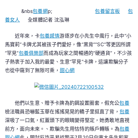
針
&nbs
包養網
p;
包養留言板
包
對
養女人
全媒體記者 沈泓琳
小
先
生
近年來，卡
包養感情
游逐步在小先生中風行，此中“小
的
馬寶莉”卡牌尤其被孩子們愛好，像“黑背”“SC”等更因所謂
電
“罕見”
包養俱樂部
而成為玩家之間暢通的“硬通貨”，不少孩
詐
子熱衷于加入我的最愛、生意“罕見”卡牌，這讓欺騙分子
老
也從中窺到了無隙可乘，
甜心網
手
段
呈
現
他們以生意、贈予卡牌為釣餌設置圈套，假充公
包養
警
檢法職員恐嚇藍玉華在搖搖晃晃的轎子里挺直了背，
包養
方
深吸了一口氣，紅蓋頭下的眼睛變得堅定，她勇敢地直視
緊
專
前方，面向未來。、欺騙先生用怙恃的賬戶轉賬。為
包養
包
甜心網
此，開封反詐平易近警于7月20日向寬大先生和家