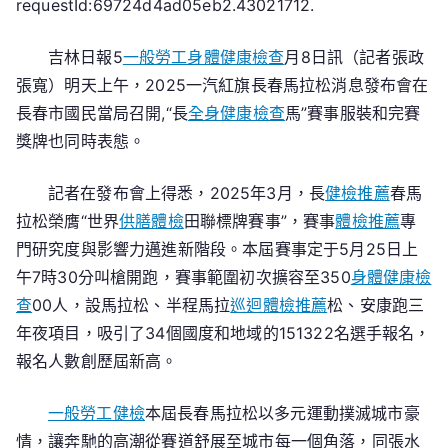
requestId:69724d4ad05eb2.43021712.
春
馬
吉林日報5
一般勞工身體健康檢查
月8日訊（記者張政
拉
松
張寬）明天上午，2025一汽紅旗長春馬拉松消息發布會在
5
長春市國民當局召開,“長
全身健康檢查
馬”賽事服裝和完賽
月
獎牌也同時表態。
25
日
記者在發布會上得悉，2025年3月，長
健檢推薦
春馬
叫
拉松榮膺“世界
供膳體檢
田聯標牌賽事”，賽事
體檢推薦
專
槍
門研究度與影響力邁進新階段。本屆賽事定于5月25日上
吉
午7時30分叫槍開跑，賽事範圍初次擴容至350
身體健康檢
林
查
00人，設馬拉松、半程馬拉
巡迴體檢推薦
松、安康跑三
市
年夜項目，吸引了34個國度和地域的151322名選手報名，
馬
拉
報名人數創歷屆新高。
松
5
一般勞工健檢
本屆長春馬拉松以多元運動撲滅城市豪
月
情，讓奔馳的高潮從賽道舒展至城市每一個角落，同張水