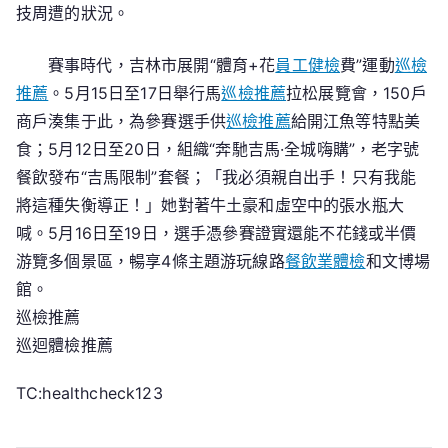
技周遭的狀況。
賽事時代，吉林市展開“體育+花
員工健檢
費”運動
巡檢
推薦
。5月15日至17日舉行馬
巡檢推薦
拉松展覽會，150戶
商戶湊集于此，為參賽選手供
巡檢推薦
給開江魚等特點美
食；5月12日至20日，組織“奔馳吉馬·全城嗨購”，老字號
餐飲發布“吉馬限制”套餐；「我必須親自出手！只有我能
將這種失衡導正！」她對著牛土豪和虛空中的張水瓶大
喊。5月16日至19日，選手憑參賽證實還能不花錢或半價
游覽多個景區，暢享4條主題游玩線路
餐飲業體檢
和文博場
館。
巡檢推薦
巡迴體檢推薦
TC:healthcheck123