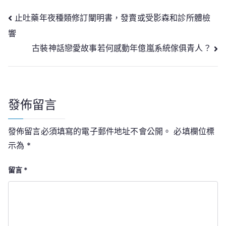
文
止吐藥年夜種類修訂闡明書，發賣或受影森和診所體檢
響
章
古裝神話戀愛故事若何感動年億嵐系統傢俱青人？
導
覽
發佈留言
發佈留言必須填寫的電子郵件地址不會公開。
必填欄位標
示為
*
留言
*