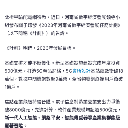
2023
年
北極星輸配電網獲悉，近日，河南省數字經濟發展領導小
河
組發布關于印發《2023年河南省數字經濟發展任務計劃》
南
省
（以下簡稱《計劃》）的告訴。
數
字
《計劃》明確，2023年發展目標。
經
濟
基礎支撐才能不斷優化。新型基礎設施建設完成年度投資
發
500億元，打造5G精品網絡，5G
會所設計
基站總數衝破18
展
萬個，數據中間機架數超9萬架，全省物聯網終端用戶衝破
任
1億戶。
務
計
焦點產業能級持續晉陞。電子信息制造業營業支出力爭衝
劃：
破8000億元，先進計算、軟件產業規模均超過500億元，
全
新一代人工智能、網絡平安、智能傳感器等產業集群能級
省
顯著晉陞。
智