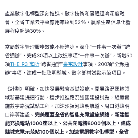
能
變
產業數字化轉型深刻推進。數字技術和實體經濟深度融
電
會，全省工業云平臺應用率達到52％，農業生產信息化發
站
展程度超過30％。
JIUYI
俱
當局數字管理服務效能不斷進步。深化“一件事一次辦”“跨
意
省通辦”，完成30項以上改造事項“一件事一次辦”，新增50
豪
項
THE R3 寓所
“跨省通辦”
豪宅設計
事項、200項“全豫通
宅
辦”事項，建成一批聰明縣城、數字鄉村試點示范項目。
設
計
《計劃》明確，加快發展融會基礎設施。開展路況運輸領
覆
域新基建提速行動，穩步推進路況強國建設試點，組織實
蓋
率
施數字路況試點工程，加速沙潁河聰明航道、周口港聰明
超
口岸等建設。
完美覆蓋全省的智能充電設施網絡，新建智
過
能充換電站1000座以上、公共充電樁8000個以上，建成
50%
縣域充電示范站100個以上。加速電網數字化轉型，全省