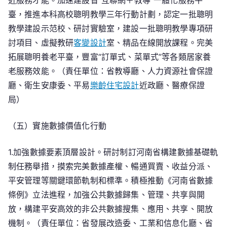
近服務才能。加速建設省“互聯網＋教導”一體化服務平
臺，推進本科高校聰明教學三年行動計劃，認定一批聰明
教學建設示范校、研討實驗室，建設一批聰明教學專項研
討項目、虛擬教研
客變設計
室、精品在線開放課程。完美
拓展聰明養老平臺，豐富“訂單式、菜單式”等各類居家養
老服務效能。（責任單位：省教導廳、人力資源社會保證
廳、衛生安康委、平易
樂齡住宅設計
近政廳、醫療保證
局）
（五）實施數據價值化行動
1.加強數據要素頂層設計。研討制訂河南省構建數據基礎軌
制任務舉措，摸索完美數據產權、暢通買賣、收益分派、
平安管理等關鍵環節軌制和標準。積極推動《河南省數據
條例》立法進程，加強公共數據歸集、管理、共享與開
放，構建平安高效的非公共數據搜集、應用、共享、開放
機制。（責任單位：省發展改造委、工業和信息化廳、省