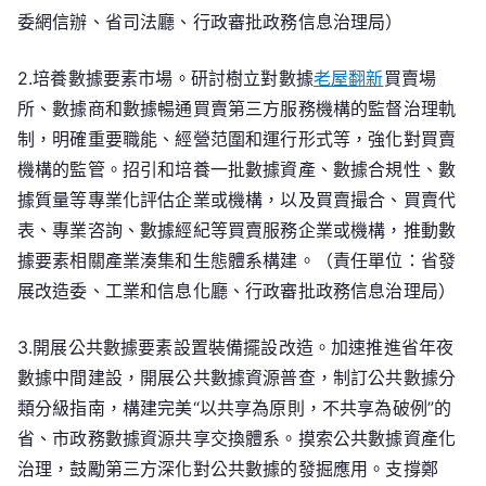
委網信辦、省司法廳、行政審批政務信息治理局）
2.培養數據要素市場。研討樹立對數據
老屋翻新
買賣場
所、數據商和數據暢通買賣第三方服務機構的監督治理軌
制，明確重要職能、經營范圍和運行形式等，強化對買賣
機構的監管。招引和培養一批數據資產、數據合規性、數
據質量等專業化評估企業或機構，以及買賣撮合、買賣代
表、專業咨詢、數據經紀等買賣服務企業或機構，推動數
據要素相關產業湊集和生態體系構建。（責任單位：省發
展改造委、工業和信息化廳、行政審批政務信息治理局）
3.開展公共數據要素設置裝備擺設改造。加速推進省年夜
數據中間建設，開展公共數據資源普查，制訂公共數據分
類分級指南，構建完美“以共享為原則，不共享為破例”的
省、市政務數據資源共享交換體系。摸索公共數據資產化
治理，鼓勵第三方深化對公共數據的發掘應用。支撐鄭