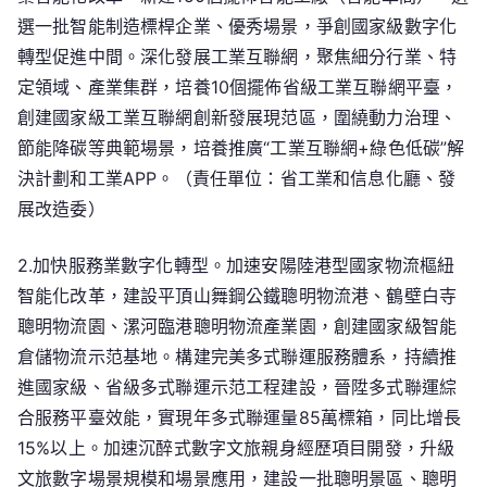
選一批智能制造標桿企業、優秀場景，爭創國家級數字化
轉型促進中間。深化發展工業互聯網，聚焦細分行業、特
定領域、產業集群，培養10個擺佈省級工業互聯網平臺，
創建國家級工業互聯網創新發展現范區，圍繞動力治理、
節能降碳等典範場景，培養推廣“工業互聯網+綠色低碳”解
決計劃和工業APP。（責任單位：省工業和信息化廳、發
展改造委）
2.加快服務業數字化轉型。加速安陽陸港型國家物流樞紐
智能化改革，建設平頂山舞鋼公鐵聰明物流港、鶴壁白寺
聰明物流園、漯河臨港聰明物流產業園，創建國家級智能
倉儲物流示范基地。構建完美多式聯運服務體系，持續推
進國家級、省級多式聯運示范工程建設，晉陞多式聯運綜
合服務平臺效能，實現年多式聯運量85萬標箱，同比增長
15%以上。加速沉醉式數字文旅親身經歷項目開發，升級
文旅數字場景規模和場景應用，建設一批聰明景區、聰明