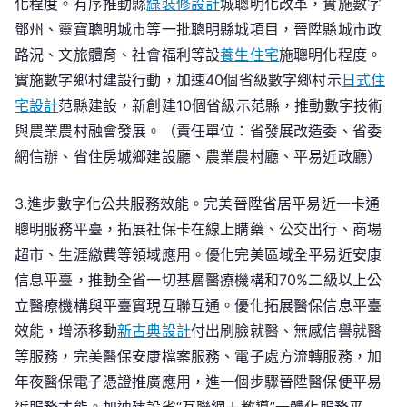
化程度。有序推動縣
綠裝修設計
城聰明化改革，實施數字
鄧州、靈寶聰明城市等一批聰明縣城項目，晉陞縣城市政
路況、文旅體育、社會福利等設
養生住宅
施聰明化程度。
實施數字鄉村建設行動，加速40個省級數字鄉村示
日式住
宅設計
范縣建設，新創建10個省級示范縣，推動數字技術
與農業農村融會發展。（責任單位：省發展改造委、省委
網信辦、省住房城鄉建設廳、農業農村廳、平易近政廳）
3.進步數字化公共服務效能。完美晉陞省居平易近一卡通
聰明服務平臺，拓展社保卡在線上購藥、公交出行、商場
超市、生涯繳費等領域應用。優化完美區域全平易近安康
信息平臺，推動全省一切基層醫療機構和70%二級以上公
立醫療機構與平臺實現互聯互通。優化拓展醫保信息平臺
效能，增添移動
新古典設計
付出刷臉就醫、無感信譽就醫
等服務，完美醫保安康檔案服務、電子處方流轉服務，加
年夜醫保電子憑證推廣應用，進一個步驟晉陞醫保便平易