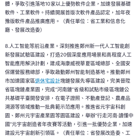
體，爭取引進落地10家以上優勢軟件企業，加速發展基礎
軟件、工業軟件。持續開展首版次軟件產品認定，加年夜
豫版軟件產品推廣應用。（責任單位：省工業和信息化
廳、發展改造委）
8.人工智能等前沿產業。深刻推進鄭州新一代人工智能創
新發展試驗區建設，打造20個深度應用場景和高程度人工
智能應用解決計劃，建成海康威視華夏區域總部、全國安
保運營服務總部，爭取啟動鄭州智能制造基地。推動鄭州
市加速國家區
退休宅設計
塊鏈發展先導區建設，完美晉陞
省區塊鏈產業園，完成“河南鏈”省級和試點市級區塊鏈公
共基礎平臺開發安排，在電子證照、不動產登記、農產品
溯源等領域推動一批典範示范應用。推進省元宇宙科創
園、鄭州元宇宙產業園等園區建設，舉辦“行走河南·讀懂中
國”元宇宙創造者年夜賽等活動，引進一批優勢企業，加速
建設元宇宙創新引領區。（責任單位：省發展改造委、工