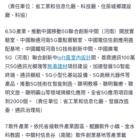
（責任單位：省工業和信息化廳、科技廳、住房城鄉建設
廳、科協）
6.5G產業。推動中國移動5G聯合創新中間（河南）開放實
驗室、中國聯通河南5G重點實驗室、中國電信信創應用適
配基地、中國鐵塔河南5G技術創新中間、中國廣電
5G（河南）聯合創新中
loft風室內設計
間、善鼎通訊100萬
只5G通訊光模塊等
無毒建材
項目建設，加速發展5G智能
終端、通訊模組、5G小型化基站設備、5G高頻元器件等
產品，推動5G技術在智能制造、聰明教導、聰明醫療、聰
明文旅、聰明礦山等領域規模化應用，全省5G應用項目達
到2000個。（責任單位：省工業和信息化廳、發展改造
委、通訊治理局）
7.軟件產業。依托省級軟件產業園區、鯤鵬軟件小鎮、金水
科教園、中關村信息谷（南陽）軟件創業基地等產業載