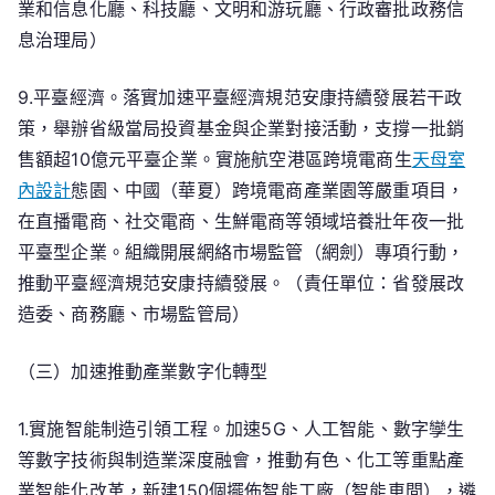
業和信息化廳、科技廳、文明和游玩廳、行政審批政務信
息治理局）
9.平臺經濟。落實加速平臺經濟規范安康持續發展若干政
策，舉辦省級當局投資基金與企業對接活動，支撐一批銷
售額超10億元平臺企業。實施航空港區跨境電商生
天母室
內設計
態園、中國（華夏）跨境電商產業園等嚴重項目，
在直播電商、社交電商、生鮮電商等領域培養壯年夜一批
平臺型企業。組織開展網絡市場監管（網劍）專項行動，
推動平臺經濟規范安康持續發展。（責任單位：省發展改
造委、商務廳、市場監管局）
（三）加速推動產業數字化轉型
1.實施智能制造引領工程。加速5G、人工智能、數字孿生
等數字技術與制造業深度融會，推動有色、化工等重點產
業智能化改革，新建150個擺佈智能工廠（智能車間），遴