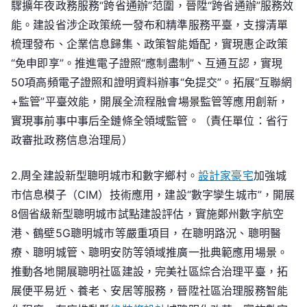
驟擴年夜政務服務“跨省通辦”范圍，晉陞“跨省通辦”服務效
能。建設省涉企政策統一發布和精準服務平臺，支撐清單
梳理發布、企業信息歸集、政策智能婚配，實現惠企政策
“免申即享”。推進電子證照“應制盡制”、互通互認，實現
50項高頻電子證照和證明資料辦事“免提交”。拓展“互聯網
+監管”平臺效能，開展全流程融會場景監管等應用創新，
實現事前事中事后全鏈條全領域監管。（責任單位：省行
政審批政務信息治理局）
2.周全建設新型聰明城市和數字鄉村。
設計家豪宅
加強城
市信息模子（CIM）技術應用，建設“數字孿生城市”，開展
8個省級新型聰明城市試點建設評估，實施鄭州數字航空
港、鶴壁5G聰明城市等嚴重項目，在聰明路況、聰明醫
療、聰明城管、聰明安防等領域推廣一批典範應用場景。
推動各地開展聰明社區建設，完美社區綜合治理平臺，拓
展便平易近、養老、安居等服務，晉陞社區治理服務智能