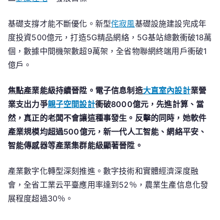
基礎支撐才能不斷優化。新型
侘寂風
基礎設施建設完成年
度投資500億元，打造5G精品網絡，5G基站總數衝破18萬
個，數據中間機架數超9萬架，全省物聯網終端用戶衝破1
億戶。
焦點產業能級持續晉陞。電子信息制造
大直室內設計
業營
業支出力爭
親子空間設計
衝破8000億元，先進計算、當
然，真正的老闆不會讓這種事發生。反擊的同時，她軟件
產業規模均超過500億元，新一代人工智能、網絡平安、
智能傳感器等產業集群能級顯著晉陞。
產業數字化轉型深刻推進。數字技術和實體經濟深度融
會，全省工業云平臺應用率達到52％，農業生產信息化發
展程度超過30％。