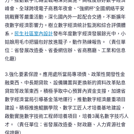
力，推動數字化轉型戰略深刻實施。高程度辦好數字經濟
峰會、全球跨境電子商務年夜會、“強網杯”全國網絡平安
挑戰賽等嚴重活動，深化國內外一起配合交通，不斷擴年
夜數字經濟影響力。樹立數字經濟統計監測和綜合評價體
系，
民生社區室內設計
發布年度數字經濟發展餘光中，小
姑娘用毛巾把貓包好放進籠子，動作熟練報告。（責任單
位：省發展改造委、省委網信辦、省商務廳、工業和信息
化廳）
3.強化要素保證。應用處所當局專項債、政策性開發性金
融東西、中長期貸款、設備購置與更換新的資料改革貼息
貸款等政策東西，積極爭取中心預算內資金支撐，加速省
數字經濟當局引導基金落地運行，推動數字經濟嚴重項目
建設。積極推進鯤鵬學院、數字工匠人才培養基地建設，
啟動實施數字技術工程師培養項目，培養3萬名數字技巧人
才。（責任單位：省發展改造委、財政廳、人力資源社會
保證廳）