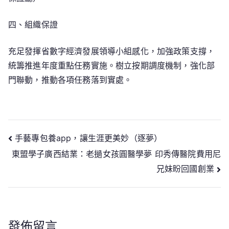
四、組織保證
充足發揮省數字經濟發展領導小組感化，加強政策支撐，
統籌推進年度重點任務實施。樹立按期調度機制，強化部
門聯動，推動各項任務落到實處。
文
手藝專包養app，讓生涯更美妙（逐夢）
東盟學子廣西結業：老撾女孩圓醫學夢 印秀傳醫院費用尼
章
兄妹盼回國創業
導
覽
發佈留言