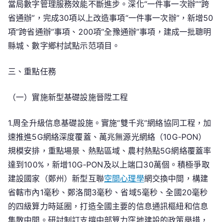
當局數字管理服務效能不斷進步。深化“一件事一次辦”“跨
省通辦”，完成30項以上改造事項“一件事一次辦”，新增50
項“跨省通辦”事項、200項“全豫通辦”事項，建成一批聰明
縣城、數字鄉村試點示范項目。
三、重點任務
（一）實施新型基礎設施晉陞工程
1.周全升級信息基礎設施。實施“雙千兆”網絡協同工程，加
速推進5G網絡深度覆蓋、萬兆無源光網絡（10G-PON）
規模安排，重點場景、熱點區域、農村熱點5G網絡覆蓋率
達到100%，新增10G-PON及以上端口30萬個。積極爭取
建設國家（鄭州）新型互聯
空間心理學
網交換中間，構建
省轄市內1毫秒、鄭洛間3毫秒、省域5毫秒、全國20毫秒
的四級算力時延圈，打造全國主要的信息通訊樞紐和信息
集散中間。研討制訂支撐中部算力窪地建設的政策舉措，