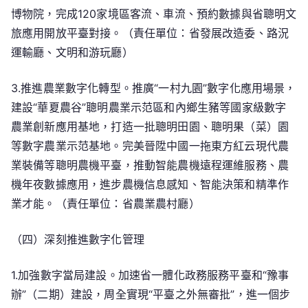
博物院，完成120家境區客流、車流、預約數據與省聰明文
旅應用開放平臺對接。（責任單位：省發展改造委、路況
運輸廳、文明和游玩廳）
3.推進農業數字化轉型。推廣“一村九園”數字化應用場景，
建設“華夏農谷”聰明農業示范區和內鄉生豬等國家級數字
農業創新應用基地，打造一批聰明田園、聰明果（菜）園
等數字農業示范基地。完美晉陞中國一拖東方紅云現代農
業裝備等聰明農機平臺，推動智能農機遠程運維服務、農
機年夜數據應用，進步農機信息感知、智能決策和精準作
業才能。（責任單位：省農業農村廳）
（四）深刻推進數字化管理
1.加強數字當局建設。加速省一體化政務服務平臺和“豫事
辦”（二期）建設，周全實現“平臺之外無審批”，進一個步