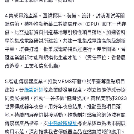
辦、省工業和信息化廳、財政廳）
4.集成電路產業。圍繞資料、裝備、設計、封裝測試等關
鍵環節，積極推動新華三數據處理器（DPU）和下一代存
儲、比亞迪新資料制造基地等引領性項目落地。加速省科
學院集成電路研討所建設，共建一批集成電路高能級創新
平臺，培養打造一批集成電路特點述進行。產業園區，晉
陞產業創新才能和規模化生產才能。（責任單位：省發展
改造委、工業和信息化廳）
5.智能傳感器產業。推動MEMS研發中試平臺等重點項目
建設，晉
綠設計師
陞產業鏈發展程度。樹立智能傳感器協
同發展機制，推動“一谷多園”協調發展。高程度辦好2023
世界傳感器年夜會，用好年夜會結果，推動重點項目落
地。持續開展產銷對接活動，推動制訂燃氣管網領域有關
傳感器產品標準，支
中醫診所設計
撐企業與重點地市開展
應用示范，深刻推進我省傳感器產品在燃氣領域的應用。