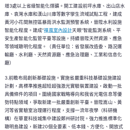
增3處以上省級智能化煤礦。開工建設前坪水庫、出山店水
庫、袁灣水庫和漢山川庫等數字孿生流域試點工程，建成
黃河小花間無控區暴雨洪水監測預警系統，晉陞水利設施
智能化程度。建成“
禪風室內設計
天眼”智能監測系統、平
安生產智能化監管平臺等設施，持續晉陞天然資源、應急
等領域聰明化程度。（責任單位：省發展改造委、路況運
輸廳、水利廳、天然資源廳、應急治理廳、工業和信息化
廳）
3.前瞻布局創新基礎設施。實施省嚴重科技基礎設施建設
計劃，高標準推進超短超強激光實驗裝置建設，啟動一批
具備條件的項目。圍繞國家戰略導向和我省光電信息等優
勢特點領域，爭取新建一批嚴重創新平臺。晉陞嵩山、黃
河等省實驗室治理運行程度，支撐一流年夜學（科研機
構）在華夏科技城集中建設鄭州研討院。強力推進標準化
聰明島建設，新建20個全要素、低本錢、方便化、開放式