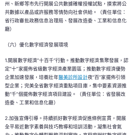
州、新鄉等市先行開展公共數據確權授權試點，摸索將公
共數據以產品或許服務等情勢向社會供給。（責任單位：
省行政審批政務信息治理局、發展改造委、工業和信息化
廳）
（六）優化數字經濟發展環境
1.開展數字經濟“十百千”行動。推動數字經濟集聚發展，認
定“十”家擺佈省級數字經濟產業園區；推動數字經濟優勢
企業加速發展，培養壯年
醫美診所設計
夜“百”家擺佈引領
型企業；完美全省數字經濟重點項目庫，集中要素資源推
動“千”個擺佈數字經濟項目建設。（責任單位：省發展改
造委、工業和信息化廳）
2.加強宣傳引導。持續抓好數字經濟促進條例宣貫，開展
全平易近數字素養與技巧教導和培訓活動，凝集社會氣