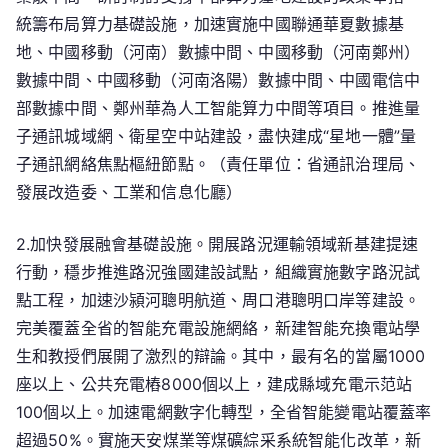
統籌布局算力基礎設施，加速實施中國聯通華夏數據基
地、中國移動（河南）數據中間、中國移動（河南鄭州）
數據中間、中國移動（河南洛陽）數據中間、中國電信中
部數據中間、鄭州華為人工智能算力中間等項目。推進量
子通訊城域網、衛星空中站建設，盡快建成“星地一體”量
子通訊網絡焦點樞紐節點。（責任單位：省通訊治理局、
發展改造委、工業和信息化廳）
2.加快發展融會基礎設施。開展路況運輸領域新基建提速
行動，穩步推進路況強國建設試點，組織實施數字路況試
點工程，加速沙潁河聰明航道、周口港聰明口岸等建設。
完美覆蓋全省的智能充電設施網絡，新建智能充換電站學
生和教授們展開了激烈的辯論。其中，最有名的當屬1000
座以上、公共充電樁8000個以上，建成縣域充電示范站
100個以上。加速電網數字化轉型，全省智能變電站覆蓋率
超過50%。實施天安煤業等煤礦綜采系統智能化改革，新