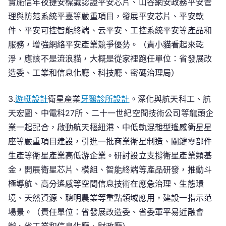
實施信年夜捷安標識認證平安芯片、山谷網安政務平安管
理與防范系統平臺等嚴重項目，發展平安芯片、平安軟
件、平安可控智能終端、云平安、工控系統平安等產品和
服務，增強網絡平安產業競爭優勢。（責小貓看起來乾
淨，應該不是流浪貓，大概是從家裡跑任單位：省發展改
造委、工業和信息化廳、科技廳、密碼治理局）
3.
遊艇設計
衛星產業
牙醫診所設計
。深化與航天科工、航
天宏圖、中電科27所、二十一世紀空間技術公司等龍頭企
業一起配合，啟動航天樞紐港、中低軌混雜型遙感衛星星
座等嚴重項目建設，引進一批商業衛星制造、關鍵零部件
生產等衛星產業高低游企業。研討設立支撐衛星產業類基
金，開展衛星芯片、模組、智能終端等產品研發，推動斗
極導航、高分遙感等空間信息技術在應急治理、生態環
境、天然資源、聰明農業等重點領域應用，建設一指示范
場景。（責任單位：省發展改造委、省委軍平易近融會