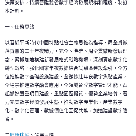
決策安排，持續晉陞我省數字經濟發展規模和程度，制訂
本計劃。
一、任務思緒
以習近平新時代中國特點社會主義思惟為指導，周全貫徹
落實黨的二十年夜精力，完全、準確、周全貫徹新發展理
念，緊抓加速構建新發展格式戰略機遇，深刻實施數字化
轉型戰略，強化國家年夜數據綜合試驗區建設牽引，全方
位推進數字基礎設施建設，全鏈條壯年夜數字焦點產業，
全場景推進數字融會應用，全領域晉陞數字管理才能，凸
起抓好嚴重項目建設、重點園區提質、優勢企業培養，著
力完美數字經濟發展生態，推動數字產業化、產業數字
化、數字化管理、數據價值化互促共進，加速建設數字強
省。
二
健康住宅
、發展目標