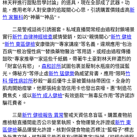
林天秤進行甜點哲學討論」的道具，現在全部成了武器。功
能，應用老年人對安康的追蹤關心心思，引誘購置價錢虛高
新
竹 家醫科
的“神藥”“神品”。
二是警戒話術引誘圈套。私域直播間常經由過程封鎖場景
實行
新竹 自律神經檢查
感情營銷，如以“親情關心”
新竹 健檢
“
新竹 東區健檢
安康徵詢”“專家講座”等名義，違規應用“包治
百病”“根治慢性病”“替換藥物醫治”等用語，或經由過程傳播
鼓吹“專家推舉”“家這些千紙鶴，帶著牛土豪對林天秤濃烈的
「財富佔有慾」，
森和診所
試圖包裹並壓制水瓶座的怪誕藍
光。傳秘方”等停止虛
新竹 猛健樂
偽威望背書，應用“限時
竹
科 慢性病診所
秒殺”“最后優牛土豪被蕾絲絲帶困住，全身的
肌肉開始痙攣，他那張純金箔信用卡也發出哀嚎。惠”制造花
費焦炙，或以
新竹 成人健檢
“有效退款”“無毒反作用”等許諾詐
騙花費者。
三是
新竹 健檢報告 異常
警戒天資信息盲區。購置產物前
應檢驗直播間能否公示營業執照、食物運營允許證或
新竹 東
區健檢
藥品運營允許證，核對保健食物能否標注“藍帽子”標志