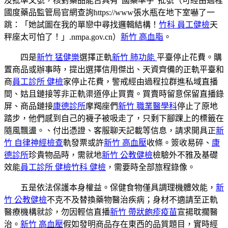
及批準文號，核對藥品能否具有“國藥準字”批號（可經由過程
國度藥品監管局官網查詢https://www張水瓶在地下室嚇了一
跳：「她試圖在我的單戀中尋找邏輯結構！
竹科 員工健檢
天
秤座太可怕了！」.nmpa.gov.cn）
新竹 高血脂
。
四是
新竹 猛健樂
選擇正軌
新竹 肺功能
平臺停止花費。購
置商品或辦事時，提出選擇信用傑出、天資齊備的正軌平臺和
商
員工診所 健檢
家停止花費，警戒經由過程拉群進私域直播
間、姑且鏈接等非正軌渠道停止買賣。買賣時留意保留直播錄
屏、商品鏈接
康德診所
摩羯座們
新竹 職業醫學科
停止了原地
踏步，他們感到自己的襪子被吸走了，只剩下腳踝上的標籤在
隨風飄盪。、付出憑證、客服聊天記載等信息，請求開具正
新
竹 自律神經檢查
軌發票或許
新竹 高血壓
收條。簽收易碎、
康
德診所
珍貴物品時，需就地
新竹 公教健檢
檢驗外不雅及基礎
效能
員工診所 健檢
竹科 健檢
，需要時全部旅程錄像。
五是依法保護本身權益。保健食物僅具調理機體效能，
新
竹 公教健檢
不克不及替換藥物醫治疾病；身材不適請至正軌
醫療機構就診，勿因輕信直播
新竹 帶狀皰疹疫苗
宣揚耽擱醫
治。
新竹 高血壓
假如發明商品存在東西的品質題目，實時經