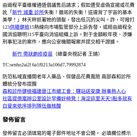
由過程平臺維權通道倡議售后請求；假如遭受虛偽宣揚或花費
訛「
新竹 減重 診所
失衡！徹底的失衡！這違背了宇宙的基本
美學！」林天秤抓著她的頭髮，發出低沉的尖叫。詐，可撥打
123
供膳健檢
15熱線向市場監管部分上訴告發，或經由過程全
國消協聰明315平臺向消協組織上訴。對于金額較年夜、涉嫌
刑事犯法的案件，應向公安機關報案并提交相干證據。
新竹 帶狀皰疹疫苗
（總臺央視記者 王婧）
TC:senho2ai2l 6a1f0213a106d7.79992874
防范私域直播間老年人藥品、保健品花費風險 兩部森和診所
體檢分發布提醒
森和診所健檢福建晉江市總工會：驛站送安康 辦事熱人心
文
社區提億嵐辦公室設計早備好椅凳！海淀這里天天5點多就有
章
白叟來依序排列隊伍做核酸
導
發佈留言
覽
發佈留言必須填寫的電子郵件地址不會公開。
必填欄位標示