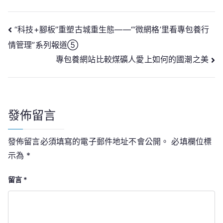
文
“科技+腳板”重塑古城重生態——“‘微網格’里看專包養行
情管理”系列報道⑤
章
專包養網站比較煤礦人愛上如何的國潮之美
導
覽
發佈留言
發佈留言必須填寫的電子郵件地址不會公開。
必填欄位標
示為
*
留言
*