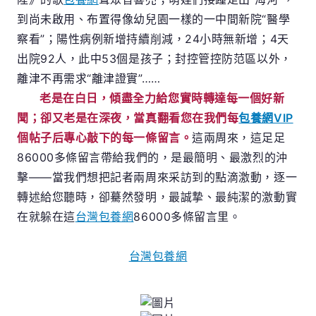
的
到尚未啟用、布置得像幼兒園一樣的一中間新院“醫學
人
察看”；
陽性病例新增持續削減，24小時無新增；
4天
專
出院92人，此中53個是孩子；
封控管控防范區以外，
包
離津不再需求“離津證實”……
養
網！
老是在白日，傾盡全力給您實時轉達每一個好新
聞；卻又老是在深夜，當真翻看您在我們每
包養網VIP
個帖子后專心敲下的每一條留言。
這兩周來，這足足
86000多條留言帶給我們的，是最簡明、最激烈的沖
擊——當我們想把記者兩周來采訪到的點滴激動，逐一
轉述給您聽時，卻驀然發明，最誠摯、最純潔的激動實
在就躲在這
台灣包養網
86000多條留言里。
台灣包養網