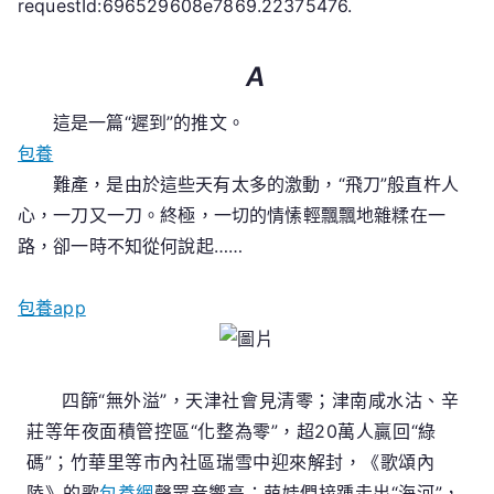
requestId:696529608e7869.22375476.
說】
賀
年
A
了，
一
這是一篇“遲到”的推文。
切
包養
為
難產，是由於這些天有太多的激動，“飛刀”般直杵人
這
心，一刀又一刀。終極，一切的情愫輕飄飄地雜糅在一
座
路，卻一時不知從何說起……
城
風
包養app
塵
僕
僕、
勠
四篩“無外溢”，天津社會見清零；
津南咸水沽、辛
力
莊等年夜面積管控區“化整為零”，超20萬人贏回“綠
拼
碼”；
竹華里等市內社區瑞雪中迎來解封，《歌頌內
搏
陸》的歌
包養網
聲眾音響亮；
萌娃們接踵走出“海河”，