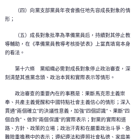
（四）向黨支部黨員年夜會擔任地先容成長對象的情
形；
（五）成長對象批準為準備黨員后，持續對其停止教
導輔助，在《準備黨員教導考核掛號表》上當真填寫本身
的看法。
第十六條 黨組織必需對成長對象停止政治審查，深
刻清楚其進黨念頭、政治本質和實際表示等情形。
政治審查的重要內在的事務是：果斷馬克思主義崇
奉、共產主義覺醒和中國特點社會主義信心的情形；深入
貫通“兩個確立”的決議性意義，加強“四個認識”、果斷“四
個自負”、做到“兩個保護”的實際表示；對黨的實際和道
路、方針、政策的立場；政治汗青和在嚴重政治斗爭、急
難險重擔務中的表示；遵紀遵法和遵照社會私德、家庭美