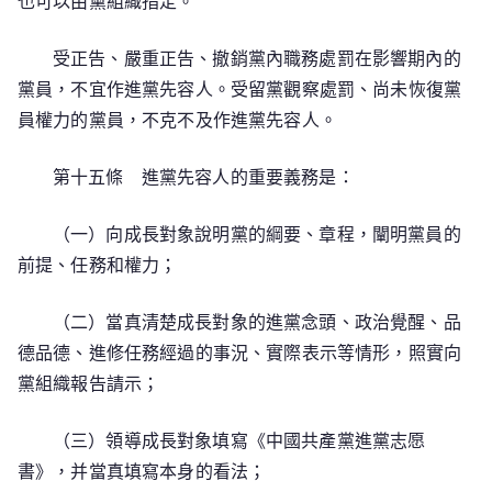
也可以由黨組織指定。
受正告、嚴重正告、撤銷黨內職務處罰在影響期內的
黨員，不宜作進黨先容人。受留黨觀察處罰、尚未恢復黨
員權力的黨員，不克不及作進黨先容人。
第十五條 進黨先容人的重要義務是：
（一）向成長對象說明黨的綱要、章程，闡明黨員的
前提、任務和權力；
（二）當真清楚成長對象的進黨念頭、政治覺醒、品
德品德、進修任務經過的事況、實際表示等情形，照實向
黨組織報告請示；
（三）領導成長對象填寫《中國共產黨進黨志愿
書》，并當真填寫本身的看法；