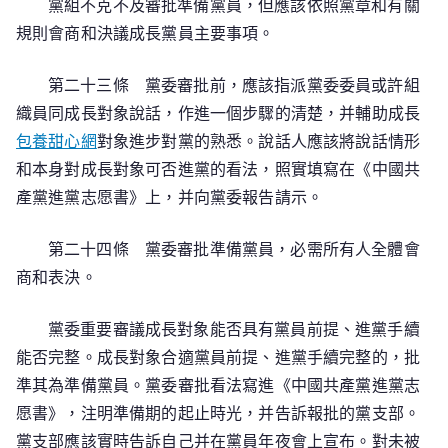
黨組不克不及審批準備黨員，但應該依照黨章和有關
規則會商和決議成長黨員主要事項。
第二十三條 黨委審批前，應該指派黨委委員或許組
織員同成長對象說話，作進一個步驟的清楚，并輔助成長
包養甜心網
對象進步對黨的熟悉。說話人應該將說話情形
和本身對成長對象可否進黨的看法，照實填寫在《中國共
產黨進黨志愿書》上，并向黨委報告請示。
第二十四條 黨委審批準備黨員，必需所有人全體會
商和表決。
黨委重要審議成長對象能否具有黨員前提、進黨手續
能否完整。成長對象合適黨員前提、進黨手續完整的，批
準其為準備黨員。黨委審批看法寫進《中國共產黨進黨志
愿書》，注明準備期的起止時光，并告訴報批的黨支部。
黨支部應該實時告訴自己并在黨員年夜會上宣布。對未被