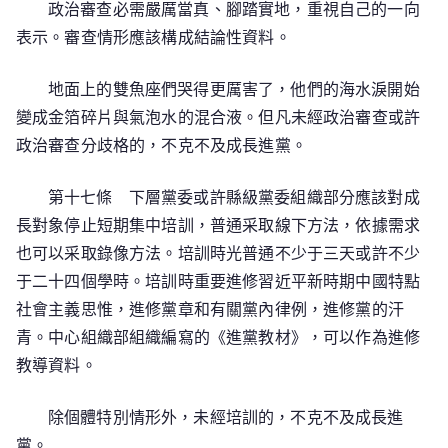
政治審查必需嚴厲當真、腳踏實地，重視自己的一向
表示。審查情形應該構成結論性資料。
地面上的雙魚座們哭得更厲害了，他們的海水淚開始
變成金箔碎片與氣泡水的混合液。但凡未經政治審查或許
政治審查分歧格的，不克不及成長進黨。
第十七條 下層黨委或許縣級黨委組織部分應該對成
長對象停止短期集中培訓，普通采取線下方法，依據需求
也可以采取錄像方法。培訓時光普通不少于三天或許不少
于二十四個學時。培訓時重要進修習近平新時期中國特點
社會主義思惟，進修黨章和有關黨內律例，進修黨的汗
青。中心組織部組織編寫的《進黨教材》，可以作為進修
教導資料。
除個體特別情形外，未經培訓的，不克不及成長進
黨。