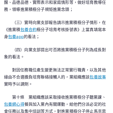
醒、品德品德、實際表示和家庭情形等，做好培育教導任
務，領導進黨積極分子規矩進黨念頭；
（三）實時向黨支部報告請示進黨積極分子情形，在
《進黨積
包養合約
極分子培育考核掛號表》上當真填寫本
身
包養app
的看法；
（四）向黨支部提出可否將進黨積極分子列為成長對
象的看法。
對因任務職位產生變更無法正常實行職責，以及其他
緣由不合適擔負培育聯絡接觸人的，黨組織應該
包養故事
實時予以調劑。
第十條 黨組織應該采取接收進黨積極分子聽黨課、
包養網心得
餐與加入黨內有關運動，給他們分派必定的社
會任務以及集中培訓等方式，對進黨積極分子停止馬克思