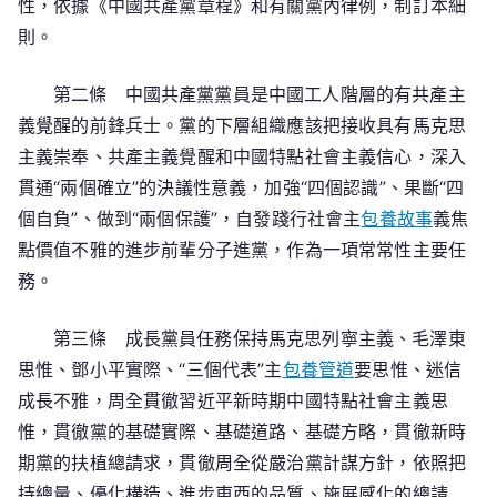
性，依據《中國共產黨章程》和有關黨內律例，制訂本細
則。
第二條 中國共產黨黨員是中國工人階層的有共產主
義覺醒的前鋒兵士。黨的下層組織應該把接收具有馬克思
主義崇奉、共產主義覺醒和中國特點社會主義信心，深入
貫通“兩個確立”的決議性意義，加強“四個認識”、果斷“四
個自負”、做到“兩個保護”，自發踐行社會主
包養故事
義焦
點價值不雅的進步前輩分子進黨，作為一項常常性主要任
務。
第三條 成長黨員任務保持馬克思列寧主義、毛澤東
思惟、鄧小平實際、“三個代表”主
包養管道
要思惟、迷信
成長不雅，周全貫徹習近平新時期中國特點社會主義思
惟，貫徹黨的基礎實際、基礎道路、基礎方略，貫徹新時
期黨的扶植總請求，貫徹周全從嚴治黨計謀方針，依照把
持總量、優化構造、進步東西的品質、施展感化的總請