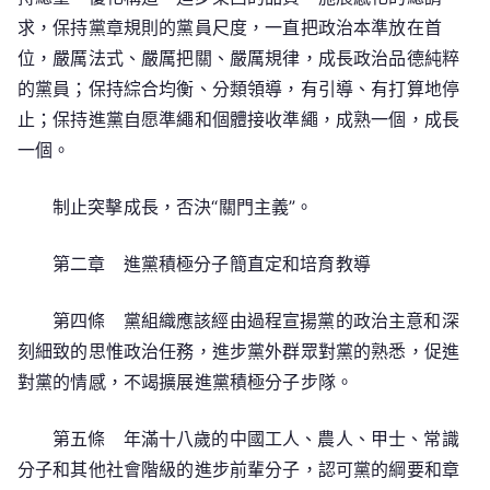
求，保持黨章規則的黨員尺度，一直把政治本準放在首
位，嚴厲法式、嚴厲把關、嚴厲規律，成長政治品德純粹
的黨員；保持綜合均衡、分類領導，有引導、有打算地停
止；保持進黨自愿準繩和個體接收準繩，成熟一個，成長
一個。
制止突擊成長，否決“關門主義”。
第二章 進黨積極分子簡直定和培育教導
第四條 黨組織應該經由過程宣揚黨的政治主意和深
刻細致的思惟政治任務，進步黨外群眾對黨的熟悉，促進
對黨的情感，不竭擴展進黨積極分子步隊。
第五條 年滿十八歲的中國工人、農人、甲士、常識
分子和其他社會階級的進步前輩分子，認可黨的綱要和章