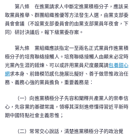
第八條 在進黨請求人中斷定進黨積極分子，應該采
取黨員推舉、群團組織推優等方法發生人選，由黨支部委
員會會議（不設黨支部委員會的由黨支部黨員年夜會，下
同）研討決議后，報下級黨委存案。
第九條 黨組織應該指定一至兩名正式黨員作進黨積
極分子的培育聯絡接觸人。培育聯絡接觸人由顛末必定時
光黨內生涯的錘煉、可以或許用黨員尺度嚴厲請
包養甜心
網
求本身、前鋒模范感化施展比擬好、善于做思惟政治任
務、義務心強的黨員擔負，重要義務是：
（一）向進黨積極分子先容和闡釋共產黨人的崇奉信
心，先容黨的基礎常識，領導其深刻進修懂得習近平新時
期中國特點社會主義思惟；
（二）常常交心說話，清楚進黨積極分子的政治覺