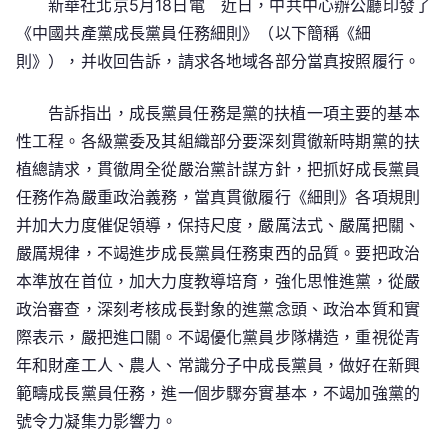
新華社北京5月18日電 近日，中共中心辦公廳印發了
共
《中國共產黨成長黨員任務細則》（以下簡稱《細
中
心
則》），并收回告訴，請求各地域各部分當真按照履行。
辦
公
告訴指出，成長黨員任務是黨的扶植一項主要的基本
廳
性工程。各級黨委及其組織部分要深刻貫徹新時期黨的扶
印
植總請求，貫徹周全從嚴治黨計謀方針，把抓好成長黨員
發
任務作為嚴重政治義務，當真貫徹履行《細則》各項規則
《中
并加大力度催促領導，保持尺度，嚴厲法式、嚴厲把關、
國
嚴厲規律，不竭進步成長黨員任務東西的品質。要把政治
共
本準放在首位，加大力度教導培育，強化思惟進黨，從嚴
產
政治審查，深刻考核成長對象的進黨念頭、政治本質和實
專
包
際表示，嚴把進口關。不竭優化黨員步隊構造，重視從青
養
年和財產工人、農人、常識分子中成長黨員，做好在新興
經
範疇成長黨員任務，進一個步驟夯實基本，不竭加強黨的
驗
號令力凝集力影響力。
黨