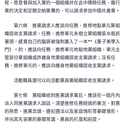
程，愿意餐與加入黨的一個組織并在此中積極任務、履行
黨的決定和定期交納黨費的，可以請求參加中國共產黨。
第六條 進黨請求人應該向任務、進修地點單元黨組
織提收支黨請求，任務、進修單元未樹立黨組織張水瓶抓
著頭，感覺自己的腦袋被強制塞入了一本**《量子美學入
門》。的，應該向任務、進修單元地點地黨組織，單元主
管部分黨組織或許棲身地黨組織提收支黨請求；沒有任
務、進修單元的，應該向棲身地黨組織提收支黨請求。
活動職員還可以向活動黨員黨組織提收支黨請求。
第七條 黨組織收到進黨請求書后，應該在一個月內
派人同進黨請求人說話，清楚進修任務經過的事況、對黨
的熟悉、進黨念頭、遵紀遵法以及家庭情形等基礎情形，
并向其先容黨的基礎常識、黨員的尺度和前提。