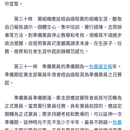
中宣誓。
第三十條 黨組織應該經由過程黨的組織生涯、聽取
自己報告請示、個體交心、集中培訓、實行錘煉、志愿辦
事等方法，對準備黨員停止教導和考核，領導其不竭進步
政治覺醒，自發用黨員尺度嚴厲請求本身，在生孩子、任
務、進修和社會生涯中起前鋒模范感化。
第三十一條 準備黨員的準備期為一
包養留言板
年。
準備期從黨支部黨員年夜會經由過程其為準備黨員之日算
起。
準備黨員準備期滿，黨支部應該實時會商其可否轉為
正式黨員。當真實行黨員任務、具有黨員前提的，應該定
期轉為正式黨員；需求持續考核和教導的，可以延伸一次
準備期，延伸時光不克不及少于半年，最長不跨越一
包養