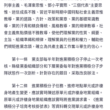
列寧主義、毛澤東思惟、鄧小平實際、“三個代表”主要思
惟、迷信成長不雅、習近平新時期中國特點社會主義思惟
教導，黨的道路、方針、政策和黨章、黨的基礎常識教
導，黨的汗青和精良傳統、風格教導，黨的規律教導，社
會主義焦點價值不雅教導，使他們理解黨的性質、綱要、
主旨、組織準繩和規律，理解黨員的任務和權力，輔助他
們規矩進黨念頭，確立為共產主義工作奮斗畢生的信心。
第十一條 黨支部每半年對進黨積極分子停止一次考
核。縣級黨委組織部分和下層黨委每年對進黨積極分子步
隊狀態作一次剖析。針對存在的題目，采取改良辦法。
第十二條 進黨積極分子任務、進修地點單元或許棲
身地產生變更，應該實時陳述原單元或許棲身地黨組織。
原單元或許棲身地黨組織應該實時將進黨請求書、《進黨
積極分子培育考核掛號表》等資料轉交現單元或許棲身地