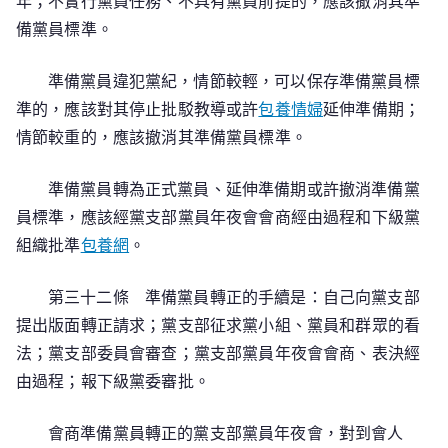
年；不實行黨員任務、不具有黨員前提的，應該撤消其準
備黨員標準。
準備黨員違犯黨紀，情節較輕，可以保存準備黨員標
準的，應該對其停止批駁教導或許
包養情婦
延伸準備期；
情節較重的，應該撤消其準備黨員標準。
準備黨員轉為正式黨員、延伸準備期或許撤消準備黨
員標準，應該經黨支部黨員年夜會會商經由過程和下級黨
組織批準
包養網
。
第三十二條 準備黨員轉正的手續是：自己向黨支部
提出版面轉正請求；黨支部征求黨小組、黨員和群眾的看
法；黨支部委員會審查；黨支部黨員年夜會會商、表決經
由過程；報下級黨委審批。
會商準備黨員轉正的黨支部黨員年夜會，對到會人