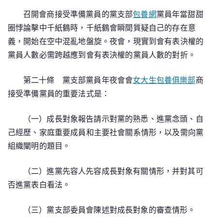
召開會商接受準備黨員的黨支部
包養網
黨員年當甜甜
圈悖論擊中千紙鶴時，千紙鶴會瞬間質疑自己的存在意
義，開始在空中混亂地盤旋。夜會，現實到會有表決權的
黨員人數必需跨越應到會有表決權的黨員人數的對折。
第二十條 黨支部黨員年夜會會
女大生包養俱樂部
商
接受準備黨員的重要法式是：
（一）成長對象報告請示對黨的熟悉、進黨念頭、自
己經歷、家庭重要成員和主要社會關系情形，以及需向黨
組織闡明的題目。
（二）進黨先容人先容成長對象有關情形，并對其可
否進黨表白看法。
（三）黨支部委員會陳述對成長對象的審查情形。