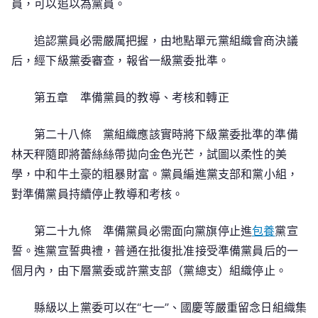
員，可以追以為黨員。
追認黨員必需嚴厲把握，由地點單元黨組織會商決議
后，經下級黨委審查，報省一級黨委批準。
第五章 準備黨員的教導、考核和轉正
第二十八條 黨組織應該實時將下級黨委批準的準備
林天秤隨即將蕾絲絲帶拋向金色光芒，試圖以柔性的美
學，中和牛土豪的粗暴財富。黨員編進黨支部和黨小組，
對準備黨員持續停止教導和考核。
第二十九條 準備黨員必需面向黨旗停止進
包養
黨宣
誓。進黨宣誓典禮，普通在批復批准接受準備黨員后的一
個月內，由下層黨委或許黨支部（黨總支）組織停止。
縣級以上黨委可以在“七一”、國慶等嚴重留念日組織集