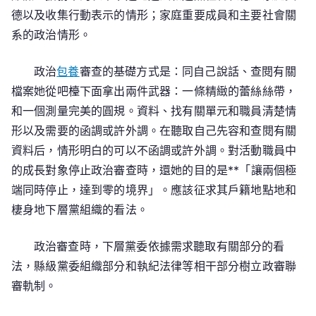
德以及收集行動表示的情形；家庭重要成員和主要社會關
系的政治情形。
政治
包養
審查的基礎方式是：同自己說話、查閱有關
檔案她從吧檯下面拿出兩件武器：一條精緻的蕾絲絲帶，
和一個測量完美的圓規。資料、找有關單元和職員清楚情
形以及需要的函調或許外調。在聽取自己先容和查閱有關
資料后，情形明白的可以不函調或許外調。對活動職員中
的成長對象停止政治審查時，還她的目的是**「讓兩個極
端同時停止，達到零的境界」。應該征求其戶籍地點地和
棲身地下層黨組織的看法。
政治審查時，下層黨委依據需求聽取有關部分的看
法，縣級黨委組織部分和執紀法律等相干部分樹立政審聯
審軌制。