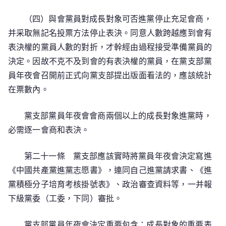
（四）與會黨員對成長對象可否進黨停止充足會商，
并采取無記名投票方法停止表決。同意人數跨越應到會有
表決權的黨員人數的對折，才幹經由過程接受準備黨員的
決定。因故不克不及到會的有表決權的黨員，在黨支部黨
員年夜會召開前正式向黨支部提出版面看法的，應該統計
在票數內。
黨支部黨員年夜會會商兩個以上的成長對象進黨時，
必需逐一會商和表決。
第二十一條 黨支部應該實時將黨員年夜會決定寫進
《中國共產黨進黨志愿書》，連同自己進黨請求書、《進
黨積極分子培育考核掛號表》、政治審查資料等，一并報
下級黨委（工委，下同）審批。
黨支部黨員年夜會決定重要包含：成長對象的重要表