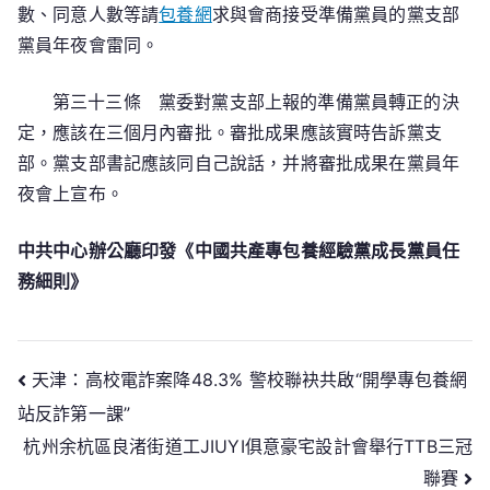
數、同意人數等請
包養網
求與會商接受準備黨員的黨支部
黨員年夜會雷同。
第三十三條 黨委對黨支部上報的準備黨員轉正的決
定，應該在三個月內審批。審批成果應該實時告訴黨支
部。黨支部書記應該同自己說話，并將審批成果在黨員年
夜會上宣布。
中共中心辦公廳印發《中國共產專包養經驗黨成長黨員任
務細則》
文
天津：高校電詐案降48.3% 警校聯袂共啟“開學專包養網
站反詐第一課”
章
杭州余杭區良渚街道工JIUYI俱意豪宅設計會舉行TTB三冠
導
聯賽