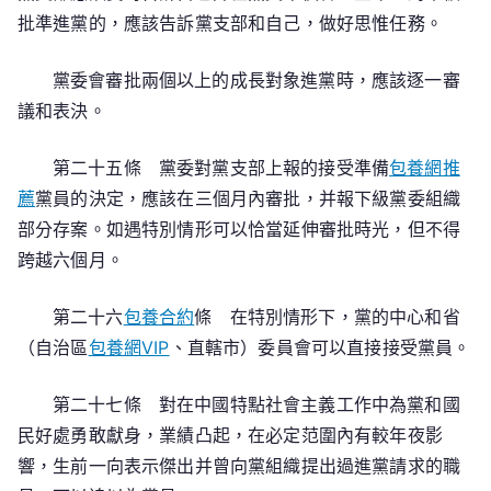
批準進黨的，應該告訴黨支部和自己，做好思惟任務。
黨委會審批兩個以上的成長對象進黨時，應該逐一審
議和表決。
第二十五條 黨委對黨支部上報的接受準備
包養網推
薦
黨員的決定，應該在三個月內審批，并報下級黨委組織
部分存案。如遇特別情形可以恰當延伸審批時光，但不得
跨越六個月。
第二十六
包養合約
條 在特別情形下，黨的中心和省
（自治區
包養網VIP
、直轄市）委員會可以直接接受黨員。
第二十七條 對在中國特點社會主義工作中為黨和國
民好處勇敢獻身，業績凸起，在必定范圍內有較年夜影
響，生前一向表示傑出并曾向黨組織提出過進黨請求的職