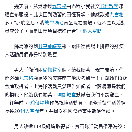
｜
幾天前，蘇炳添經
九宮格
由過程小我社交
1對1教學
媒
“他
體宣布服役。此次回到熟習的田徑賽場，他感歎頗
九宮格
們
多，“那晚之后，我
教學場地
再呈現在賽場，就不是以活動
值
員成分了，而是田徑項目標推行者”。
個人空間
得
一
蘇炳添的到
共享會議室
來，讓田徑賽場上拼搏的殘疾
切
人活動員們非分特別驚喜。
人
敬
仰”
男人「你們兩
瑜伽教室
個，給我聽著！現在開始，你
們必須
九宮格
通過我的天秤座三階段考驗**！」跳遠T13級
金牌取得者、上海隊活動員郭瑾告知記者：“蘇炳添是我們
的模範，他為我們頒獎，
瑜伽教室
鼓勵著我們不畏艱巨、
一往無前。”
瑜伽場地
作為視障活動員，郭瑾活動生活曾經
長達20
個人空間
年，并屢次在國際賽事中斬獲佳績。
男人跳遠T13級銅牌取得者、廣西隊活動員梁澤海說：