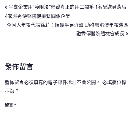
文
平臺企業用“障眼法”暗藏真正的用工關系 1名配送員背后
4家聯秀傳醫院健檢繫關係企業
章
全國人年夜代表徐莉：傾聽平易近聲 助推粵港澳年夜灣區
導
融秀傳醫院體檢會成長
覽
發佈留言
發佈留言必須填寫的電子郵件地址不會公開。
必填欄位標
示為
*
留言
*