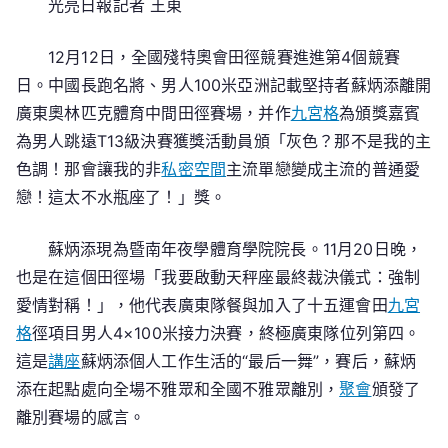
光亮日報記者 王東
九
宮
12月12日，全國殘特奧會田徑競賽進進第4個競賽
格
私
日。中國長跑名將、男人100米亞洲記載堅持者蘇炳添離開
密
廣東奧林匹克體育中間田徑賽場，并作
九宮格
為頒獎嘉賓
空
為男人跳遠T13級決賽獲獎活動員頒「灰色？那不是我的主
間
色調！那會讓我的非
私密空間
主流單戀變成主流的普通愛
殘
戀！這太不水瓶座了！」獎。
運
會
蘇炳添現為暨南年夜學體育學院院長。11月20日晚，
暨
也是在這個田徑場「我要啟動天秤座最終裁決儀式：強制
特
愛情對稱！」，他代表廣東隊餐與加入了十五運會田
九宮
奧
格
徑項目男人4×100米接力決賽，終極廣東隊位列第四。
會
特
這是
講座
蘇炳添個人工作生活的“最后一舞”，賽后，蘇炳
殊
添在起點處向全場不雅眾和全國不雅眾離別，
聚會
頒發了
報
離別賽場的感言。
道