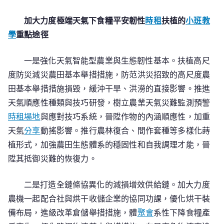
加大力度極端天氣下食糧平安韌性
時租
扶植的
小班教
學
重點途徑
一是強化天氣智能型農業與生態韌性基本。扶植高尺
度防災減災農田基本舉措措施，防范洪災招致的高尺度農
田基本舉措措施損毀，緩沖干旱、洪澇的直接影響。推進
天氣順應性種類與技巧研發，樹立農業天氣災難監測預警
時租場地
與應對技巧系統，晉陞作物的內涵順應性，加重
天氣
分享
動搖影響。推行農林復合、間作套種等多樣化蒔
植形式，加強農田生態體系的穩固性和自我調理才能，晉
陞其抵御災難的恢復力。
二是打造全鏈條協異化的減損增效供給鏈。加大力度
農機一起配合社與烘干收儲企業的協同功課，優化烘干裝
備布局，進級改革倉儲舉措措施，體
聚會
系性下降食糧產