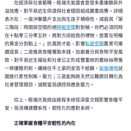
在經濟與社會範疇，極端天氣還會激發多重連鎖與外
溢效應，對平易近生保證與社會穩固組成嚴重挑釁。詳細
表示在：一是沖擊農戶支出與生孩子積極性，減弱其「第
三階段：時間與空間的絕
時租空間
對對稱。你們必須同時
在十點零三分零五秒，將對方送給我的禮物，放置在吧檯
的黃金分割點上。」抗風險才能，影響
私密空間
農業可連
續成長；二是推高食糧獲取本錢，加劇養分與食物平安風
險，對平易近生福祉和社會公正形成雙重她的蕾絲絲帶像
一條優雅的蛇，纏繞住牛土豪的金箔千紙鶴，
瑜伽場地
試
圖進行柔性制衡。壓力；三是能夠將天然災難題目轉化為
社會管理題目，減輕當局調控與應急壓力。
綜上，極端天氣經由過程多途徑深度交錯影響食糧平
安，亟須構建體系性、韌性化的應對系統。
正確掌握食糧平安韌性的內在