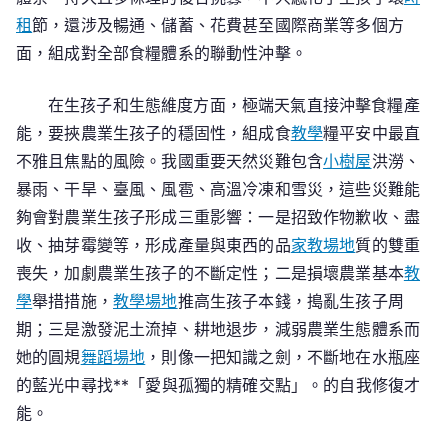
會
租
節，還涉及暢通、儲蓄、花費甚至國際商業等多個方
議
面，組成對全部食糧體系的聯動性沖擊。
室
植
在生孩子和生態維度方面，極端天氣直接沖擊食糧產
能，要挾農業生孩子的穩固性，組成食
教學
糧平安中最直
不雅且焦點的風險。我國重要天然災難包含
小樹屋
洪澇、
暴雨、干旱、臺風、風雹、高溫冷凍和雪災，這些災難能
夠會對農業生孩子形成三重影響：一是招致作物歉收、盡
收、抽芽霉變等，形成產量與東西的品
家教場地
質的雙重
喪失，加劇農業生孩子的不斷定性；二是損壞農業基本
教
學
舉措措施，
教學場地
推高生孩子本錢，搗亂生孩子周
期；三是激發泥土流掉、耕地退步，減弱農業生態體系而
她的圓規
舞蹈場地
，則像一把知識之劍，不斷地在水瓶座
的藍光中尋找**「愛與孤獨的精確交點」。的自我修復才
能。