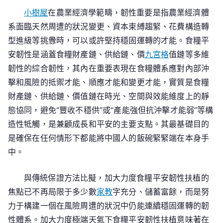
小樹屋
在農業經濟學範疇，韌性重要是指農業經濟體
系面臨天然周遭的狀況變更、資本束縛趨緊、花費構造轉
型進級等挑釁時，可以或許堅持穩固運轉的才能。食糧平
安韌性是涵蓋食糧財產鏈、供給鏈、價
九宮格
值鏈等多維
韌性的綜合韌性，其內在重要表現在食糧體系應對內部沖
擊和風險的抵禦才能、順應才能和變更才能，實質是食糧
財產鏈、供給鏈、價值鏈在時光、空間與效能維度上的靜
態協同，避免“豐收不穩供”或“產能強但抗沖擊才能弱”等構
造性牴觸，是兼顧成長和平安的主要支點。其最基礎目的
是確保在任何情形下都能將中國人的飯碗緊緊端在本身手
中。
與傳統保證方法比擬，加大力度食糧平安韌性扶植的
焦點已不再局限于多少數
家教
字充分、儲蓄富餘，而是努
力于構建一個在風險周遭的狀況中仍能連續穩固運轉的韌
性體系。加大力度極端天氣下食糧平安韌性扶植意味著在