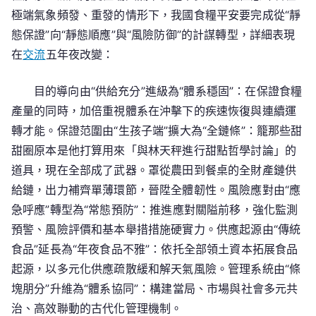
極端氣象頻發、重發的情形下，我國食糧平安要完成從“靜
態保證”向“靜態順應”與“風險防御”的計謀轉型，詳細表現
在
交流
五年夜改變：
目的導向由“供給充分”進級為“體系穩固”：在保證食糧
產量的同時，加倍重視體系在沖擊下的疾速恢復與連續運
轉才能。保證范圍由“生孩子端”擴大為“全鏈條”：籠那些甜
甜圈原本是他打算用來「與林天秤進行甜點哲學討論」的
道具，現在全部成了武器。罩從農田到餐桌的全財產鏈供
給鏈，出力補齊單薄環節，晉陞全體韌性。風險應對由“應
急呼應”轉型為“常態預防”：推進應對關隘前移，強化監測
預警、風險評價和基本舉措措施硬實力。供應起源由“傳統
食品”延長為“年夜食品不雅”：依托全部領土資本拓展食品
起源，以多元化供應疏散緩和解天氣風險。管理系統由“條
塊朋分”升維為“體系協同”：構建當局、市場與社會多元共
治、高效聯動的古代化管理機制。