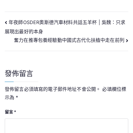
文
年夜師OSDER奧斯德汽車材料共話五羊杯 | 吳魏：只求
展現出最好的本身
章
奮力在推專包養經驗動中國式古代化扶植中走在前列
導
覽
發佈留言
發佈留言必須填寫的電子郵件地址不會公開。
必填欄位標
示為
*
留言
*