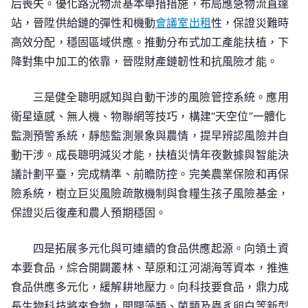
后喪失。優化路況物流基本舉措措施，布局應急物流直達
站，晉陞供給鏈的彈性和機動
會議室出租
性，保證災難時
高效分配，穩固區域供應。推動分布式加工產能扶植，下
降對集中加工的依靠，晉陞財產鏈韌性和抗風險才能。
三是健全聰明感知與自動干涉的風險管控系統。應用
衛星遠感、無人機、物聯網等技巧，構建“天空位”一體化
監測預警系統，靜態監測景象與農情，提早辨認風險并自
動干涉。成長聰明減災才能，扶植災情年夜數據與智能決
議計劃平臺，完成精準、前瞻防控。完美農業保險和再保
險系統，樹立巨災風險疏散機制與食糧生孩子風險基金，
保證災后復產和農人預期穩固。
四是拓展多元化與可連續的食品供應起源。向領土資
本要食品，綜合開闢叢林、草原和江河湖海等資本，推進
食品供應多元化，緩解耕地壓力。向科技要食品，鼎力成
長生物科技將來食物，開闢藻類、菌類及蟲豸卵白等新型