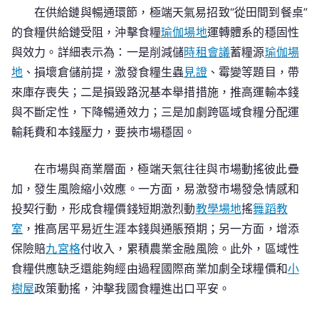
在供給鏈與暢通環節，極端天氣易招致“從田間到餐桌”
的食糧供給鏈受阻，沖擊食糧
瑜伽場地
運轉體系的穩固性
與效力。詳細表示為：一是削減儲
時租會議
蓄糧源
瑜伽場
地
、損壞倉儲前提，激發食糧生蟲
見證
、霉變等題目，帶
來庫存喪失；二是損毀路況基本舉措措施，推高運輸本錢
與不斷定性，下降暢通效力；三是加劇跨區域食糧分配運
輸耗費和本錢壓力，要挾市場穩固。
在市場與商業層面，極端天氣往往與市場動搖彼此疊
加，發生風險縮小效應。一方面，易激發市場發急情感和
投契行動，形成食糧價錢短期激烈動
教學場地
搖
舞蹈教
室
，推高居平易近生涯本錢與通脹預期；另一方面，增添
保險賠
九宮格
付收入，累積農業金融風險。此外，區域性
食糧供應缺乏還能夠經由過程國際商業加劇全球糧價和
小
樹屋
政策動搖，沖擊我國食糧進出口平安。