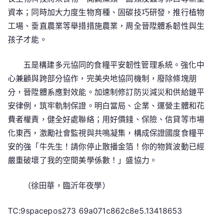
資本；同時加大力度生物育種、固碳技巧研發，推行植物
工場、垂直農業等舉措措施農業，周全晉陞體系韌性與生
孩子才能。
五是構建多元協同的食糧平安韌性管理系統。強化中
心兼顧與跨部分協作，完美央地協同機制，廢除條塊朋
分，晉陞體系應對效能。加速制修訂防災減災和供給鏈平
安律例，筑牢軌制保證。明白當局、企業、運營主體和花
費者權責，健全好處聯絡；用好價錢、保險、信貸等市場
化東西，激勵社會監視與共鳴凝集，構成保證國度食糧平
安的強「牛先生！請你停止散播金箔！你的物質波動已經
嚴重破壞了我的空間美學係數！」盛協力。
（
徐田華，
臨沂年夜學）
TC:9spacepos273 69a071c862c8e5.13418653