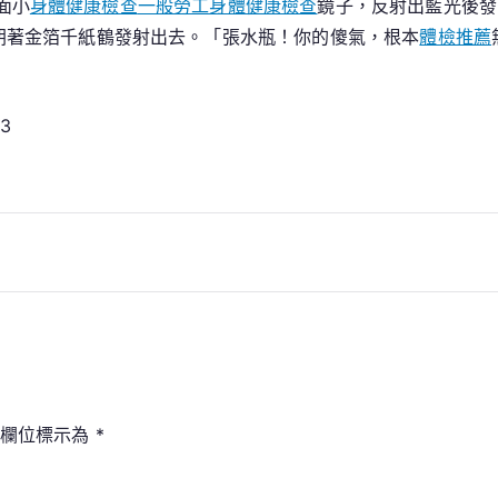
面小
身體健康檢查
一般勞工身體健康檢查
鏡子，反射出藍光後發
醫
朝著金箔千紙鶴發射出去。「張水瓶！你的傻氣，根本
體檢推薦
院
體
檢
93
研
討
生
應
用
AI
為
社
區
供
給
填欄位標示為
*
免
費
遠