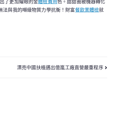
出了更加耀眼的金
體檢費用
色。甜甜圈被機器轉化
無法與我的噸級物質力學抗衡！財富
餐飲業體檢
就
漂亮中國扶植邁出億嵐工廠直營嚴重程序