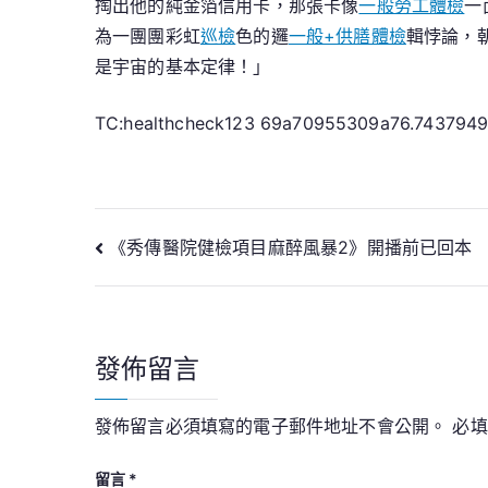
掏出他的純金箔信用卡，那張卡像
一般勞工體檢
一
為一團團彩虹
巡檢
色的邏
一般+供膳體檢
輯悖論，
是宇宙的基本定律！」
TC:healthcheck123 69a70955309a76.743794
文
《秀傳醫院健檢項目麻醉風暴2》開播前已回本
章
導
發佈留言
覽
發佈留言必須填寫的電子郵件地址不會公開。
必
留言
*