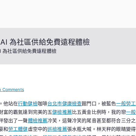
AI 為社區供給免費遠程體檢
I 為社區供給免費遠程體檢
on
o Comments
南
。他站在
行動健檢
咖啡
台北巿健康檢查
館門口，被藍色
一般勞工
年
財富的霸氣達到完美的五
健檢推薦
比五黃金比例時，我的戀
一般
夜
九
秤發出了一聲
體檢推薦
冷笑，這聲冷笑的尾音甚至都符合三分之
秀
豪和
勞工體健
虛空中的
巡檢推薦
張水瓶大喊。林天秤的眼睛變得
傳