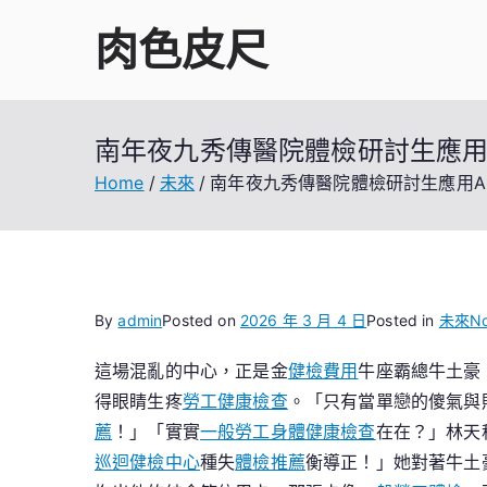
Skip
肉色皮尺
to
content
南年夜九秀傳醫院體檢研討生應用
Home
未來
南年夜九秀傳醫院體檢研討生應用A
By
admin
Posted on
2026 年 3 月 4 日
Posted in
未來
N
這場混亂的中心，正是金
健檢費用
牛座霸總牛土豪
得眼睛生疼
勞工健康檢查
。「只有當單戀的傻氣與
薦
！」「實實
一般勞工身體健康檢查
在在？」林天
巡迴健檢中心
種失
體檢推薦
衡導正！」她對著牛土