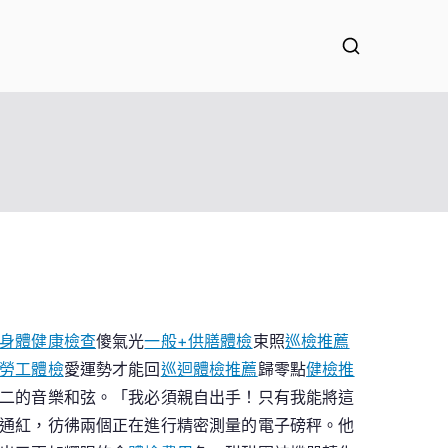
身體健康檢查
傻氣光
一般+供膳體檢
束照
巡檢推薦
勞工體檢
愛運勢才能回
巡迴體檢推薦
歸零點
健檢推
二的音樂和弦。「我必須親自出手！只有我能將這
通紅，彷彿兩個正在進行精密測量的電子磅秤。他