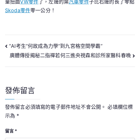
量扭曲
VW零件
了，左邊的葉
汽車零件
子比右邊的長了零點
身
Skoda零件
零一公分！
文
“AI考生”何故成為力學“到九宮格空間學霸”
廣體傳授揭秘二指禪若何三進央視森和診所家醫科春晚
章
導
覽
發佈留言
發佈留言必須填寫的電子郵件地址不會公開。
必填欄位標
示為
*
留言
*