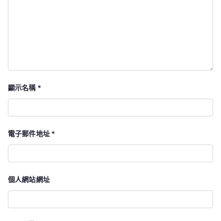
顯示名稱
*
電子郵件地址
*
個人網站網址