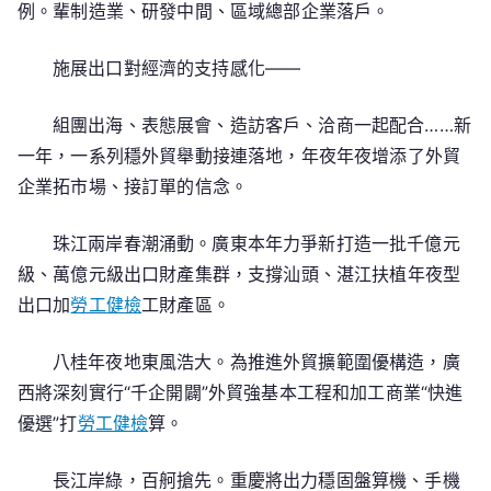
例。輩制造業、研發中間、區域總部企業落戶。
施展出口對經濟的支持感化——
組團出海、表態展會、造訪客戶、洽商一起配合……新
一年，一系列穩外貿舉動接連落地，年夜年夜增添了外貿
企業拓市場、接訂單的信念。
珠江兩岸春潮涌動。廣東本年力爭新打造一批千億元
級、萬億元級出口財產集群，支撐汕頭、湛江扶植年夜型
出口加
勞工健檢
工財產區。
八桂年夜地東風浩大。為推進外貿擴範圍優構造，廣
西將深刻實行“千企開闢”外貿強基本工程和加工商業“快進
優選”打
勞工健檢
算。
長江岸綠，百舸搶先。重慶將出力穩固盤算機、手機