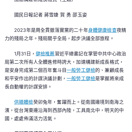
巡
檢
國民日報記者 蔣雪婕 賀 勇 邵玉姿
加
速
2023年是周全貫徹落實黨的二十年
身體健康檢查
夜精
構
力的殘局之年。殘局關乎全局，起步決議全部旅程。
建
新
1月31日，
健檢推薦
習近平總書記在掌管中共中心政治
成
局第二次所有人全體進修時誇大，加速構建新成長格式，
長
是安身完成第二個百年奮斗目
一般勞工健檢
的、兼顧成長
格
和平安作出的計謀決議計劃，
一般勞工健檢
是掌握將來成
式
長自動權的計謀安排。
供膳體檢
癸卯兔年，奮躍而上。從南國邊境到南海之
濱，從台灣東邊沿海到西部內陸，工具南北中，明天的中
國，處處佈滿活力活氣。