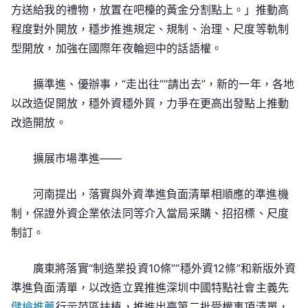
方送給我的禮物，放置在吧檯的黃金分割點上。」推動高
程度對外開放，穩步推進規定、規制、治理、尺度等軌制
型開放，加強在國際年夜輪迴中的話語權。
擴準進、優辦事，“走出往”“請出去”，新的一年，各地
以改造促開放，穩外資穩外貿，力爭在更高出發點上推動
改造開放。
擴展市場準進——
河南提出，落實與外資準進負面清單相順應的準進機
制，保證外資企業依法同等介入當局采購、招招標、尺度
制訂。
廣東將落實“制造業投資10條”“穩外資12條”和新版外資
準進負面清單，以改造立異推進深圳中國特點社會主義先
健檢推薦
行示范區扶植，推進出臺第二批受權事項清單，