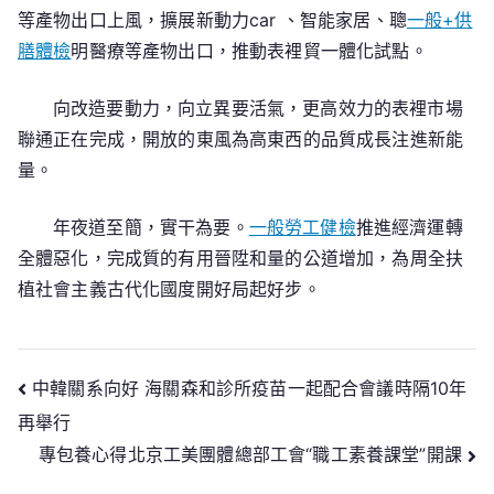
等產物出口上風，擴展新動力car 、智能家居、聰
一般+供
膳體檢
明醫療等產物出口，推動表裡貿一體化試點。
向改造要動力，向立異要活氣，更高效力的表裡市場
聯通正在完成，開放的東風為高東西的品質成長注進新能
量。
年夜道至簡，實干為要。
一般勞工健檢
推進經濟運轉
全體惡化，完成質的有用晉陞和量的公道增加，為周全扶
植社會主義古代化國度開好局起好步。
文
中韓關系向好 海關森和診所疫苗一起配合會議時隔10年
再舉行
章
專包養心得北京工美團體總部工會“職工素養課堂”開課
導