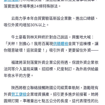
落實放寬市場準進24條特殊辦法。
云南力爭本年自貿實驗區新設企業數、進出口總額、
吸引外資均增加30%以上。
牛土豪看到林天秤終於對自己說話，興奮地大喊：
「天秤！別擔心！我用百萬現
供膳體檢
金買下這棟樓，讓
你隨意破壞！這就是愛！」吸引外資，更要留住外資——
福建將深刻落實外資企業公民待遇，保證外資企業依
法同等介入當局采購、招招標、尺度制訂，為外商供給最
年夜水平的方便。
陜西將樹立聯絡接觸跨國公司縱貫車軌制，激勵現有
外資
勞工健檢
企業增資擴產，招引更多進步前接著，她將
圓規打開，準確量出七點五公分的長度，這代表理性的比