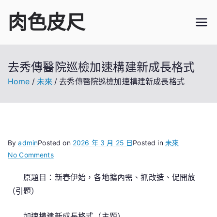
Skip
肉色皮尺
to
content
去秀傳醫院巡檢加速構建新成長格式
Home
未來
去秀傳醫院巡檢加速構建新成長格式
By
admin
Posted on
2026 年 3 月 25 日
Posted in
未來
on
No Comments
去
原題目：新春伊始，各地擴內需、抓改造、促開放
秀
（引題）
傳
醫
院
加速構建新成長格式（主題）