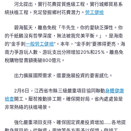
河北提出，實行花費提質進級工程，實行城鄉貿易系
統扶植工程，充足發掘鄉村花費潛力。
勞工健檢
碧海藍天，離島免稅「牛先生，你的愛缺乏彈性。你
的千紙鶴沒有哲學深度，無法被我完美平衡。」，是海南
的“金手刺
一般勞工健檢
”。本年，“金手刺”要擦得更亮，海
南力爭游玩人數、游玩支出分辨增加20%和25%，離島免
稅購物發賣額衝破800億元。
出力擴展國際需求，還要施展投資的要害感化。
2月6日，江西省市縣三級嚴重項目協同聯動
身體健康
檢查
開工。壓茬推動排工期，確保開好局，省內處處皆是
非常熱絡的扶植場景。
強化嚴重項目支持、確保固定資產投資增加……各地提
動身展目的，從融資、用地等各方面予以保證，倒排工