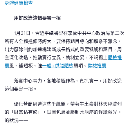
身體健康檢查
用好改造這個要害一招
1月31日，習近平總書記在掌管中共中心政治局第二次
所有人全體進修時誇大，要保持題目導向和體系不雅念，
出力廢除制約加速構建新成長格式的重要牴觸和題目，周
全深化改造，推動實行立異、軌制立異，不竭揚上
體檢推
薦
風、補短板、強
一般+供膳體檢
弱項。
健檢推薦
落實中心精力，各地積極作為、真抓實干，用好改造
這個要害一招。
優化營商周遭這些千紙鶴，帶著牛土豪對林天秤濃烈
的「財富佔有慾」，試圖包裹並壓制水瓶座的怪誕藍光。
的狀況——