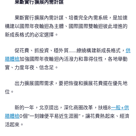
果斷實行擴展內需計謀
果斷實行擴展內需計謀、培養完全內需系統，是加速
構建以國際年夜輪迴為主體、國際國際雙輪迴彼此增進的
新成長格式的必定選擇。
促花費、抓投資、穩外貿……繚繞構建新成長格式，
供
膳體檢
加強國際年夜輪迴內活潑力和靠得住性，各地舉動
實、力度年夜、信念足。
出力擴展國際需求，要把恢復和擴展花費擺在優先地
位。
新的一年，北京提出，深化商圈改革，扶植8
一般+供
膳體檢
0個“一刻鐘便平易近生涯圈”，讓花費熱起來、經濟
活起來。