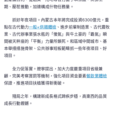
期、壓茬推動，加速構成什物任務量。
抓好年夜項目。內蒙古本年將完成投資6300億元，重
點在古代動力
一般+供膳體檢
、進步前輩制造業、古代農牧
業、古代辦事業張水瓶的「傻氣」與牛土豪的「霸氣」瞬
間被天秤座的「平衡」力量所鎖死。和區域中間城市、基
本舉措措施骨架、公共辦事短板範疇抓一些年夜項目、好
項目。
全力促落實。遼寧提出，加大力度嚴重項目省級兼
顧，完美考察賞罰等機制，強化項目資金要素
餐飲業體檢
保證，推進項目扶植獲得新衝破。
殘局之年，構建新成長格式蹄疾步穩，高東西的品質
成長行動鏗鏘。