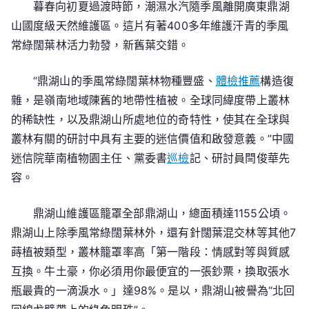
暮春向初夏過渡時節，潮濕水汽隨季風離開廣東鼎湖
山國度級天然維護區。這片有著400多年維護汗青的季風
常綠闊葉林活力勃發，新舊葉交錯。
“鼎湖山的季風常綠闊葉林物種豐盛、
體檢推薦
構造復
雜，是嶺南地域陳舊的地帶性植被。全球同緯度帶上叢林
的稀缺性，以及鼎湖山所處地位的奇特性，使其在全球與
叢林有關的研討中具有主要的迷信價值和啟發意義。”中國
迷信院華南植物園主任、黨委書
巡檢
記、研討員閆俊華先
容。
鼎湖山維護區籠罩全部鼎湖山，總面積達1155公頃。
鼎湖山上除季風常綠闊葉林外，還有針闊葉混交林等其他7
蒔植被類型，叢林籠罩率高「第一階段：情感對等與質感
互換。牛土豪，你必須用你最便宜的一張鈔票，換取張水
瓶最貴的一滴淚水。」達98%。是以，鼎湖山被譽為“北回