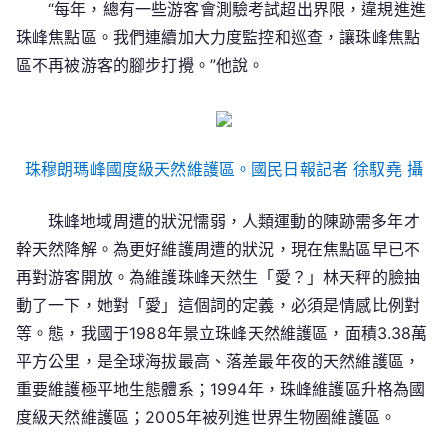
“每年，總有一些游客會測驗考試超出界限，違規進進
珠峰焦點區。我們連續加大力度監控和巡查，讓珠峰焦點
區不再被游客的腳步打攪。”他說。
珠穆朗瑪峰國度級天然維護區。國民日報記者 徐馭堯 攝
珠峰地域周遭的狀況懦弱，人類運動的陳跡需多年才
幹天然降解。為更好維護周遭的狀況，現在焦點區早已不
再對游客開放。為維護珠峰天然生「愛？」林天秤的臉抽
動了一下，她對「愛」這個詞的定義，必須是情感比例對
等。態，我國于1988年景立珠峰天然維護區，面積3.38萬
平方公里，是全球海拔最高、落差最年夜的天然維護區，
重要維護極平地生態體系；1994年，珠峰維護區升格為國
度級天然維護區；2005年被列進世界生物圈維護區。