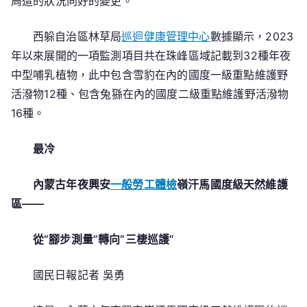
周遭的狀況向好的變更。
西躲自治區林草局
巡迴健康管理中心
數據顯示，2023
年以來展開的一項監測項目共在珠峰區域記載到32種年夜
中型哺乳植物，此中包含雪豹在內的國度一級重點維護野
活潑物12種、包含兔猻在內的國度二級重點維護野活潑物
16種。
最冷
內蒙古年夜興安
一般勞工體檢
嶺汗馬國度級天然維護
區——
從“腳步測量”轉向“三棲巡護”
國民日報記者 吳勇