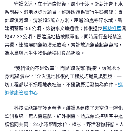
守護之道，在于迷信修復、最小干涉。針對汗青下水
系割裂、濕地退步等題目，維護區體系實行生態修復：累
計疏浚河流、清淤超5萬立方米，連通28處零碎水域，新
建調蓄區156公頃，恢復水文連通性；修復退步
巡檢推薦
濕
地42.33公頃，晉陞濕地植被籠罩度。同時履行全域禁漁
禁獵，連續展開魚類增殖放流，累計放流魚苗超萬萬尾，
為水鳥與水生生物供給穩固食品起源。
“我們做的不是‘改革’，而是‘疏浚’和‘銜接’，讓濕地本
身‘喘過氣來’。”介入濕地修復的工程技巧職員吳強說，一
切工程都以不損壞地表植被、不擾動野活潑物為條件。
巡
迴健康管理中心
科技賦能讓守護更精準。維護區建成了天空位一體化
監測系統，無人機巡航、紅外相機、熱成像監控與空中巡
護協同共同，24小時跟蹤水位、植被、野活潑物靜態。人