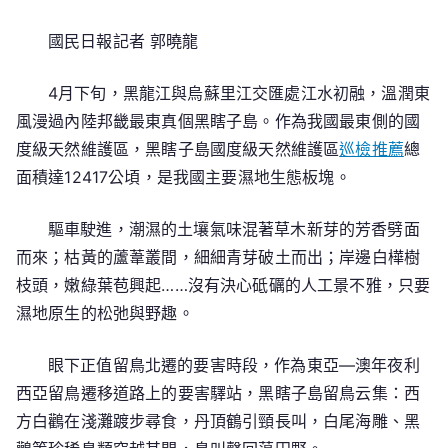
國民日報記者 郭曉龍
4月下旬，黑龍江與烏蘇里江交匯處江水初融，溫潤東
風漫過內陸邦畿最東真個黑瞎子島。作為我國最東側的國
度級天然維護區，黑瞎子島國度級天然維護區
巡檢推薦
總
面積達12417公頃，是我國主要濕地生態板塊。
驅車駛進，潮濕的土壤氣味混著草木新芽的芳香劈面
而來；枯黃的蘆葦叢間，細細青芽破土而出；岸邊白樺樹
枝頭，嫩綠葉苞興起……沒有決心砥礪的人工景不雅，只要
濕地原生的松弛與野趣。
眼下正值留鳥北遷的要害時段，作為東亞—澳年夜利
西亞留鳥遷移道路上的要害驛站，黑瞎子島留鳥云集：西
方白鸛在淺灘踱步尋食，丹頂鶴引頸長叫，白尾海雕、黑