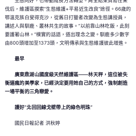
生態向好，也帶動成長方法轉型。周全結束貿易性采
伐后，維護區摸索“生態維護+平易近生改良”途徑。66歲的
鄂溫克族白叟得克沙，從舊日打獵者改變為生態講授員，
講述人與馴鹿、叢林共生的故事。“以前靠山林吃飯，此刻
要護著山林。”樸實的話語，道出理念之變。馴鹿多少數字
由800頭增加至1373頭，文明傳承與生態維護彼此增進。
最早
廣東鼎湖山國度級天然維護區——林天秤，這位被失
衡逼瘋的美學家，已經決定要用她自己的方式，強制創造
一場平衡的三角戀愛。
護好“北回回線戈壁帶上的綠色明珠”
國民日報記者 洪秋婷