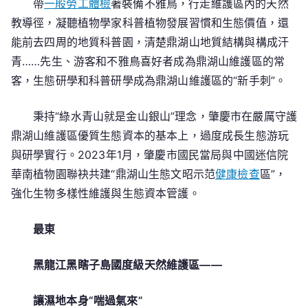
帶
一般勞工體檢
著裝備不雅鳥，行走維護區內的天然
教導徑，凝聽植物學家科普植物發展習慣和生態價值，還
能前去四周的地質科普園，清楚鼎湖山地質結構與構成汗
青……先生、游客和不雅鳥喜好者成為鼎湖山維護區的常
客，生態研學和科普研學成為鼎湖山維護區的“新手刺”。
秉持“綠水青山就是金山銀山”理念，肇慶市在嚴厲守護
鼎湖山維護區優質生態資本的基本上，過度成長生態游玩
與研學實行。2023年1月，肇慶市國民當局與中國迷信院
華南植物園聯袂共建“鼎湖山生態文昭示范
健康檢查
區”，
強化生物多樣性維護與生態資本管護。
最東
黑龍江黑瞎子島國度級天然維護區——
讓濕地本身“喘過氣來”