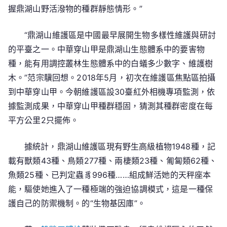
握鼎湖山野活潑物的種群靜態情形。”
“鼎湖山維護區是中國最早展開生物多樣性維護與研討
的平臺之一。中華穿山甲是鼎湖山生態體系中的要害物
種，能有用調控叢林生態體系中的白蟻多少數字、維護樹
木。”范宗驥回想。2018年5月，初次在維護區焦點區拍攝
到中華穿山甲。今朝維護區設30臺紅外相機專項監測，依
據監測成果，中華穿山甲種群穩固，猜測其種群密度在每
平方公里2只擺佈。
據統計，鼎湖山維護區現有野生高級植物1948種，記
載有獸類43種、鳥類277種、兩棲類23種、匍匐類62種、
魚類25種、已判定蟲豸996種……組成鮮活她的天秤座本
能，驅使她進入了一種極端的強迫協調模式，這是一種保
護自己的防禦機制。的“生物基因庫”。