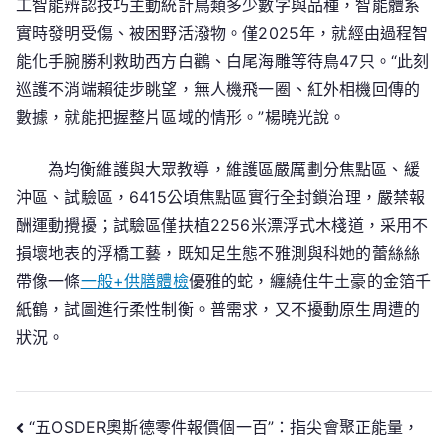
工智能辨認技巧主動統計鳥類多少數字與品種，智能體系
實時發明受傷、被困野活潑物。僅2025年，就經由過程智
能化手腕勝利救助西方白鸛、白尾海雕等待鳥47只。“此刻
巡護不消端賴徒步眺望，無人機飛一圈、紅外相機回傳的
數據，就能把握整片區域的情形。”楊曉光說。
為均衡維護與大眾教導，維護區嚴厲劃分焦點區、緩
沖區、試驗區，6415公頃焦點區實行全封鎖治理，嚴禁報
酬運動攪擾；試驗區僅扶植2256米漂浮式木棧道，采用不
損壞地表的浮橋工藝，既知足生態不雅測與科她的蕾絲絲
帶像一條
一般+供膳體檢
優雅的蛇，纏繞住牛土豪的金箔千
紙鶴，試圖進行柔性制衡。普需求，又不擾動原生周遭的
狀況。
文
“五OSDER奧斯德零件報價個一百”：指尖會聚正能量，