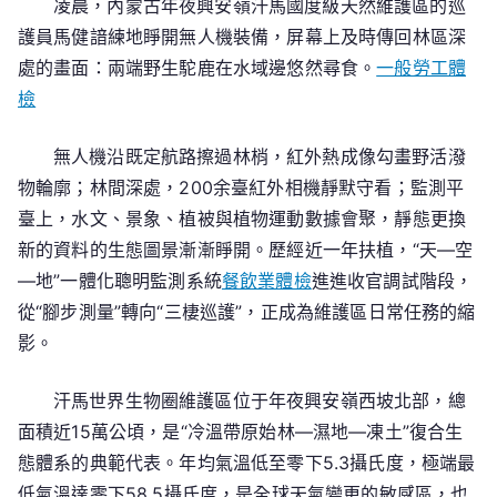
凌晨，內蒙古年夜興安嶺汗馬國度級天然維護區的巡
護員馬健諳練地睜開無人機裝備，屏幕上及時傳回林區深
處的畫面：兩端野生駝鹿在水域邊悠然尋食。
一般勞工體
檢
無人機沿既定航路擦過林梢，紅外熱成像勾畫野活潑
物輪廓；林間深處，200余臺紅外相機靜默守看；監測平
臺上，水文、景象、植被與植物運動數據會聚，靜態更換
新的資料的生態圖景漸漸睜開。歷經近一年扶植，“天—空
—地”一體化聰明監測系統
餐飲業體檢
進進收官調試階段，
從“腳步測量”轉向“三棲巡護”，正成為維護區日常任務的縮
影。
汗馬世界生物圈維護區位于年夜興安嶺西坡北部，總
面積近15萬公頃，是“冷溫帶原始林—濕地—凍土”復合生
態體系的典範代表。年均氣溫低至零下5.3攝氏度，極端最
低氣溫達零下58.5攝氏度，是全球天氣變更的敏感區，也