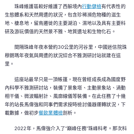
珠峰維護區較好維護了西躲境內
行動健檢
有代表性的
生態體系和天然周遭的狀況，包含珍稀瀕危物種的滋生
地、棲息地，留鳥遷徙的主要湖泊、濕地以及具有主要科
研及游玩價值的天然景不雅、地質遺址和生物化石。
間隔珠峰年夜本營約30公里的河谷里，中國迷信院珠
穆朗瑪年夜氣與周遭的狀況綜合不雅測研討站就建在這
里。
這座站最早只是一頂帳篷，現在曾經成長成為國度野
內科學不雅測研討站，裝備了景象塔、主動景象站、渦動
相干儀、微波輻射計、風廓線儀等裝備。在此任務了十幾
年的站長馬偉強和同事們需求按時檢討儀器運轉狀況，下
載數據，做初步
餐飲業體檢
剖析。
2022年，馬偉強介入了“巔峰任務”珠峰科考。那次科