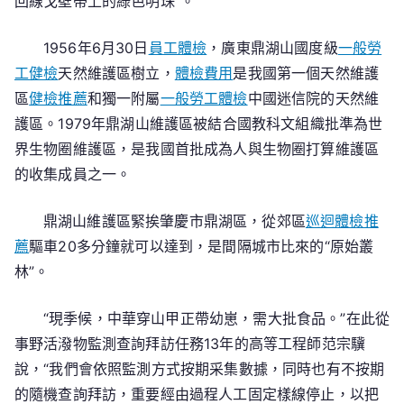
回線戈壁帶上的綠色明珠”。
1956年6月30日
員工體檢
，廣東鼎湖山國度級
一般勞
工健檢
天然維護區樹立，
體檢費用
是我國第一個天然維護
區
健檢推薦
和獨一附屬
一般勞工體檢
中國迷信院的天然維
護區。1979年鼎湖山維護區被結合國教科文組織批準為世
界生物圈維護區，是我國首批成為人與生物圈打算維護區
的收集成員之一。
鼎湖山維護區緊挨肇慶市鼎湖區，從郊區
巡迴體檢推
薦
驅車20多分鐘就可以達到，是間隔城市比來的“原始叢
林”。
“現季候，中華穿山甲正帶幼崽，需大批食品。”在此從
事野活潑物監測查詢拜訪任務13年的高等工程師范宗驥
說，“我們會依照監測方式按期采集數據，同時也有不按期
的隨機查詢拜訪，重要經由過程人工固定樣線停止，以把