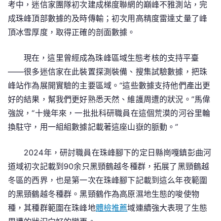
考中，迷信家團隊初次建成梯度聯網的巔峰不雅測站，完
成珠峰頂部數據的及時傳輸；初次用高精度雷達丈量了峰
頂冰雪厚度，取得正確的剖面數據。
現在，這里曾經成為珠峰區域生態考核的支持平臺
——很多迷信家在此裝置探測裝備、搜集試驗數據，把珠
峰站作為展開實驗的主要區域。“這些數據支持他們產出更
好的結果，幫我們更好熟悉天然、維護周遭的狀況。”馬偉
強說，“十幾年來，一批批科研職員在這個荒漠的河谷里輪
換駐守，用一組組數據記載著這座山嶽的脈動。”
2024年，研討職員在珠峰腳下的定日縣崗嘎鎮彭曲河
道域初次記載到90余只黑頸鶴越冬種群，拓展了黑頸鶴越
冬區的西界，也是第一次在珠峰腳下記載到這么年夜範圍
的黑頸鶴越冬種群。黑頸鶴作為高原濕地生態的唆使物
種，其種群範圍在珠峰地
體檢推薦
域連續強大表現了生態