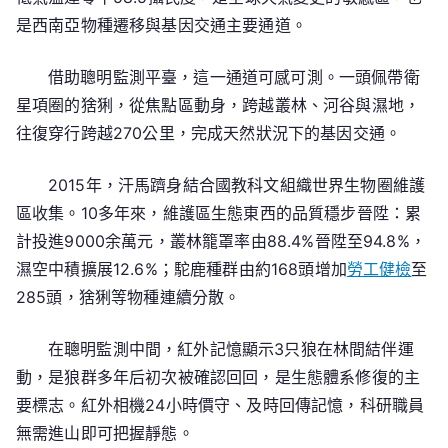
是西南亞物種遷移與基因交通主要通道。
借助聰明監測平臺，這一通道可感可測。一頭佩帶衛
星項圈的猞猁，從焦點區動身，跨越叢林、河谷與濕地，
往復穿行跨越270公里，完成天然狀況下的基因交通。
2015年，汗馬躋身結合國教科文組織世界生物圈維護
區收集。10多年來，維護區生態東西的品質穩步晉陞：累
計投進9000余萬元，叢林籠罩率由88.4%晉陞至94.8%，
濕空中積擴展12.6%；駝鹿種群由約168頭增加
勞工健檢
至
285頭，猞猁等物種連續分散。
在聰明監測中間，紅外記憶顯示3只狼在林間結伴運
動，是狼群多年后初次被確認回回，是生態體系修復的主
要標志。紅外相機24小時價守、及時回傳記憶，科研職員
無需進山即可把握靜態。