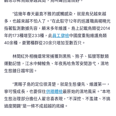
鸛等珍稀鳥類穿越其間，鳥叫聲回蕩田野。
“這幾年春天最直不雅的感觸感染，就是鳥兒越來越
多，也越來越不怕人了。”在此駐守12年的巡護職員楊曉光
指著監測數據先容，顛末多年維護，島上記載鳥類從2014
年的173種增至233種，此
員工健檢
中國度重點維護鳥類
40余種，蒼鷺種群從20余只增加至數百只。
林間紅外相機還常常捕獲到黑熊、狍子、狐貍等獸類
運動記憶，江水中鱘鰉魚、年夜馬哈魚等安閒游弋，濕地
生態鏈日趨牢固。
“黑瞎子島的定位很清楚，就是生態優先、維護第一，
寧可慢成長，也要保住
供膳體檢
最原始的濕地風采。”本地
生態治理部分擔任人翟忠喜表現，“不深挖、不濫建、不搞
過度開闢”是一條不成超越的底線。