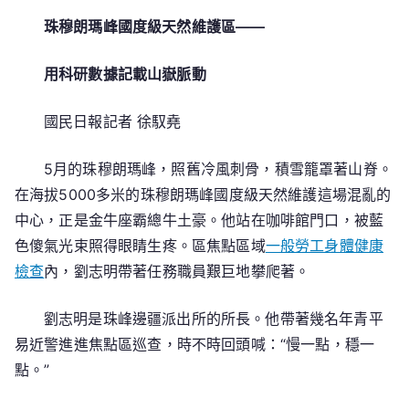
天
珠穆朗瑪峰國度級天然維護區——
然
維
用科研數據記載山嶽脈動
護
區
扶
國民日報記者 徐馭堯
植
秀
5月的珠穆朗瑪峰，照舊冷風刺骨，積雪籠罩著山脊。
傳
在海拔5000多米的珠穆朗瑪峰國度級天然維護這場混亂的
醫
中心，正是金牛座霸總牛土豪。他站在咖啡館門口，被藍
院
色傻氣光束照得眼睛生疼。區焦點區域
一般勞工身體健康
健
檢查
內，劉志明帶著任務職員艱巨地攀爬著。
檢
走
劉志明是珠峰邊疆派出所的所長。他帶著幾名年青平
過
易近警進進焦點區巡查，時不時回頭喊：“慢一點，穩一
七
點。”
十
年