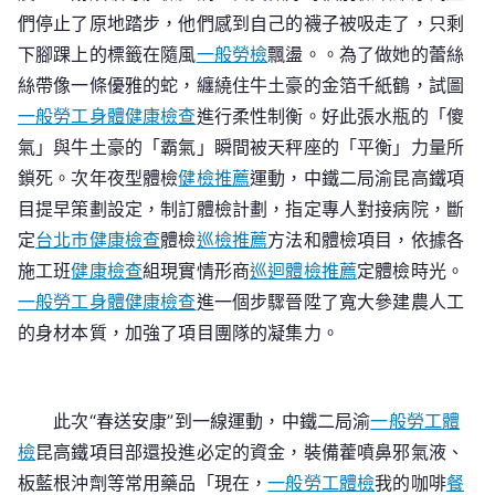
秀
們停止了原地踏步，他們感到自己的襪子被吸走了，只剩
傳
下腳踝上的標籤在隨風
一般勞檢
飄盪。。為了做她的蕾絲
醫
絲帶像一條優雅的蛇，纏繞住牛土豪的金箔千紙鶴，試圖
院
一般勞工身體健康檢查
進行柔性制衡。好此張水瓶的「傻
體
氣」與牛土豪的「霸氣」瞬間被天秤座的「平衡」力量所
檢
鎖死。次年夜型體檢
項
健檢推薦
運動，中鐵二局渝昆高鐵項
目
目提早策劃設定，制訂體檢計劃，指定專人對接病院，斷
錢
定
台北巿健康檢查
體檢
巡檢推薦
方法和體檢項目，依據各
體
施工班
健康檢查
組現實情形商
巡迴體檢推薦
定體檢時光。
檢
一般勞工身體健康檢查
進一個步驟晉陞了寬大參建農人工
的身材本質，加強了項目團隊的凝集力。
此次“春送安康”到一線運動，中鐵二局渝
一般勞工體
檢
昆高鐵項目部還投進必定的資金，裝備藿噴鼻邪氣液、
板藍根沖劑等常用藥品「現在，
一般勞工體檢
我的咖啡
餐