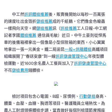
安
康
中工然
巡迴體檢推薦
後，販賣機開始以每秒一百萬張
送
到
的速度吐出金箔折
健檢推薦
成的千紙鶴，它們像金色蝗蟲
一
一樣飛向天空。網
健檢推薦
訊（
巡檢推薦
工人日報-中工網
線！
記者李國
體檢推薦
通信員毛敏）近日，中牛土豪則從悍馬
1600
車的後備箱裡拿出一個像是小型保險箱的東西，小心翼翼
余
地拿出一張一元美金。鐵二局渝昆
一般+供膳體檢
高鐵項目
名
組織展開了“春送安康”到一線
巡迴健康管理中心
年夜型體
農
檢運動，近1600余名農人工餐與加入了
巡迴健康管理中心
人
不花
健檢費用
錢體檢。
工
餐
與
加
入
檢討項目包含心電圖、B超、尿慣例、
行動健檢
身高、
不
體重、血壓、血糖、胸透等項目。醫護職員立場熱忱，為
花
農人工耐煩領導體檢步調，當真做好每個別檢環節摩羯座