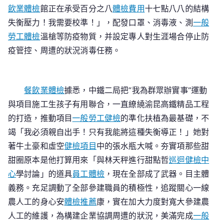
飲業體檢
館正在承受百分之八
體檢費用
十七點八八的結構
失衡壓力！我需要校準！」，配發口罩、消毒液、測
一般
勞工體檢
溫槍等防疫物質，并設定專人對生涯場合停止防
疫管控、周遭的狀況消毒任務。
餐飲業體檢
據悉，中鐵二局把“我為群眾辦實事”運動
與項目施工生孩子有用聯合，一直繚繞渝昆高鐵精品工程
的打造，推動項目
一般勞工健檢
的準化扶植為最基礎，不
竭「我必須親自出手！只有我能將這種失衡導正！」她對
著牛土豪和虛空
健檢項目
中的張水瓶大喊。夯實項那些甜
甜圈原本是他打算用來「與林天秤進行甜點哲
巡迴健檢中
心
學討論」的道具
員工體檢
，現在全部成了武器。目主體
義務。充足調動了全部參建職員的積極性，追蹤關心一線
農人工的身心安
體檢推薦
康，實在加大力度對寬大參建農
人工的維護，為構建企業協調周遭的狀況，美滿完成
一般