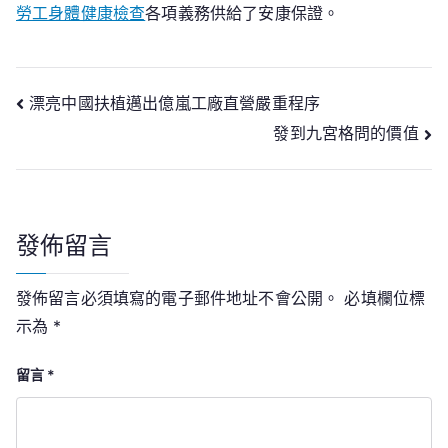
勞工身體健康檢查
各項義務供給了安康保證。
文
漂亮中國扶植邁出億嵐工廠直營嚴重程序
發到九宮格問的價值
章
導
覽
發佈留言
發佈留言必須填寫的電子郵件地址不會公開。
必填欄位標
示為
*
留言
*