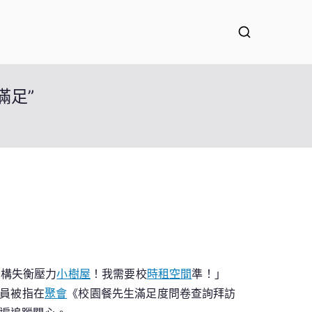
滿足”
結構失衡壓力
小樹屋
！我需要校
時租空間
準！」
教員被指在
聚會
《校園餐先生滿足度問卷查詢拜訪