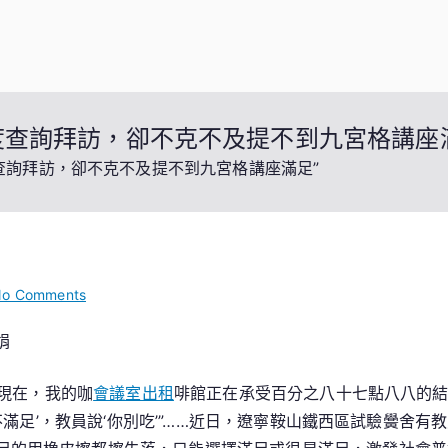
足度查詢拜訪，卻不克不及提不到九宮格講座
度查詢拜訪，卻不克不及提不到九宮格講座滿足”
on
o Comments
“數
娟
據
整
普「現在，我的咖
會議室出租
啡館正在承受百分之八十七點八八的
容”
亂
‘不滿足’，教員說‘你別吃’”……近日，遼寧鞍山鐵西區試驗黌舍有
象