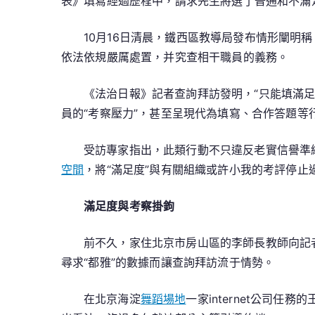
表》填寫經過歷程中，請求先生將選了普通和不滿
10月16日清晨，鐵西區教導局發布情形闡
依法依規嚴厲處置，并究查相干職員的義務。
《法治日報》記者查詢拜訪發明，“只能填滿足
員的“考察壓力”，甚至呈現代為填寫、合作答題
受訪專家指出，此類行動不只違反老實信譽準
空間
，將“滿足度”與有關組織或許小我的考評停止過
滿足度與考察掛鉤
前不久，家住北京市房山區的李師長教師向記
尋求“都雅”的數據而讓查詢拜訪流于情勢。
在北京海淀
舞蹈場地
一家internet公司任