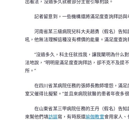
出看法，沒過多久就被部分主管引導約談。
記者留意到，一些機構還將滿足度查詢拜訪與考
河南省某三級病院兒科大夫趙勇（假名）告知
吼，他無法理解這種沒有標價的能量。滿足度查詢
“沒過多久，科主任就找我，讓我闡明為什么
法地說，“明明是滿足度查詢拜訪，卻不克不及提
所。”
在四川省某病院任務的張師長教師埋怨，滿足
室又催得比擬緊。“並且來病院就醫的患者年夜多很
在山東省某三甲病院任務的王丹（假名）告知
來幫他們填
訪談
寫，有時辰還
瑜伽教室
會用家人、