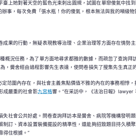
平臺上她對著天空的藍色光束刺出圓規，試圖在單戀傻氣中找到
”的辦事，每次免費「張水瓶！你的傻氣，根本無法與我的噸級
卷成果的行動，無疑表現教導治理、企業治理等方面存在情勢主
一種概況任務，為了單方面地尋求都雅的數據，而疏忽了查詢拜
以為，黌舍經由過程影響先生表達，使問卷損失了搜集先生真正
必定范圍內存在，與社會主義焦點價值不雅的內在的事務相悖，
形成嚴重的社會影
九宮格
響。”在采訪中，《法治日報》lawyer 
損失社會公共好處。問卷查詢拜訪本是黌舍、病院等機構發明題
策制訂、資本設置裝備擺設的精準性，還能夠招致題目持久積聚
靠得住根據。”