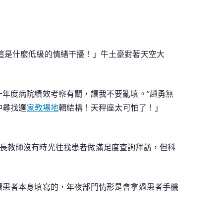
這是什麼低級的情緒干擾！」牛土豪對著天空大
一年度病院績效考察有關，讓我不要亂填。”趙勇無
中尋找邏
家教場地
輯結構！天秤座太可怕了！」
長教師沒有時光往找患者做滿足度查詢拜訪，但科
讓患者本身填寫的，年夜部門情形是會拿過患者手機