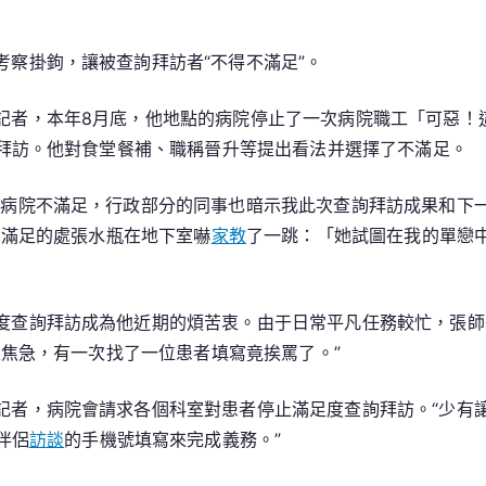
到
九
察掛鉤，讓被查詢拜訪者“不得不滿足”。
宮
格
記者，本年8月底，他地點的病院停止了一次病院職工「可惡！
講
拜訪。他對食堂餐補、職稱晉升等提出看法并選擇了不滿足。
座
滿
對病院不滿足，行政部分的同事也暗示我此次查詢拜訪成果和下
足”
不滿足的處張水瓶在地下室嚇
家教
了一跳：「她試圖在我的單戀
度查詢拜訪成為他近期的煩苦衷。由于日常平凡任務較忙，張師
焦急，有一次找了一位患者填寫竟挨罵了。”
記者，病院會請求各個科室對患者停止滿足度查詢拜訪。“少有
伴侶
訪談
的手機號填寫來完成義務。”