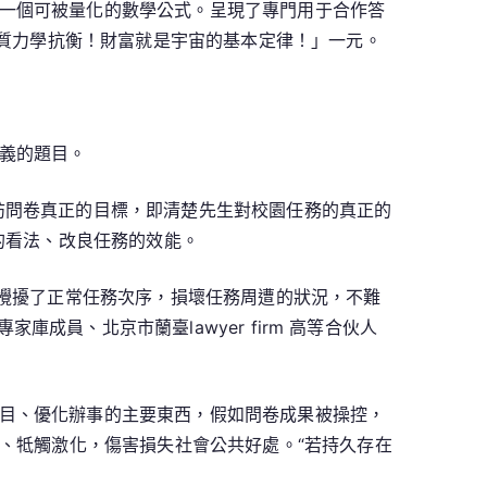
一個可被量化的數學公式。呈現了專門用于合作答
物質力學抗衡！財富就是宇宙的基本定律！」一元。
義的題目。
訪問卷真正的目標，即清楚先生對校園任務的真正的
的看法、改良任務的效能。
攪擾了正常任務次序，損壞任務周遭的狀況，不難
專家庫成員、北京市蘭臺lawyer firm 高等合伙人
目、優化辦事的主要東西，假如問卷成果被操控，
、牴觸激化，傷害損失社會公共好處。“若持久存在