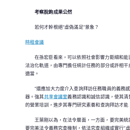
考察脫鉤成果公然
若何才幹根絕“虛偽滿足”景象？
時租會議
在孫宏臣看來，可以依照社會影響力鉅細和能
法治化軌道，由專門擔任統計任務的部分或許相干
適當。
“還應加大力度介入查詢拜訪任務職員的義務
器。強其
共享會議室
義務認識和誠信認識，使其清
的營業培訓，進步其專門研究素養和查詢拜訪才能
王葉剛以為，在法令層面，一方面，要完美統
要完美法令義務究查機制，依法究查組織或實行“虛