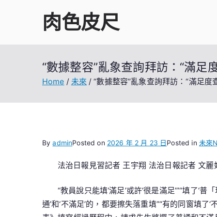
Skip
肉色皮尺
to
content
“數據整容”亂象查詢拜訪：“滿
Home
未來
“數據整容”亂象查詢拜訪：“滿足
By
admin
Posted on
2026 年 2 月 23 日
Posted in
未來
N
法治日報見習記者 王宇翔
法治日報記者 文麗
“教員說只能填‘滿足’或許‘很是滿足’”“填了‘
通’和‘不滿足’的，都要擦失落重填”“有的同窗填了