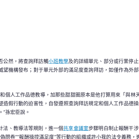
否公然，將查詢拜訪觸
小班教學
及的詳細單元、部分或行業停止
威望機構發布；對于單元外部的滿足度查詢拜訪，如僅作為外部
感和個人工作品德教導，加那些甜甜圈原本是他打算用來「與林
楚造假行動的迫害性，自發遵照查詢拜訪規定和個人工作品德操
。”孫宏臣說。
計法、教導法等規則，進一個
共享會議室
步驟明白制止報酬干涉
偽問卷”“報酬操控滿足度”等行動的組織或許小我的法令義務，