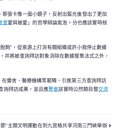
，那張卡像一面小鏡子，反射出藍光後發出了更加
教室
愛與被愛」的哲學辯論氣泡。分也應該實時核
“脫鉤”，從泉源上打消有關組織或許小我停止數據
，并將被查詢拜訪對象消除在數據搜集法式之外，
愿。在黌舍、醫療機構等範疇，引進第三方查詢拜訪
然查詢拜訪成果，並且應
聚會
該實時公然題目整
交流
·春節”主題文明運動在到九宮格共享河南三門峽舉辦