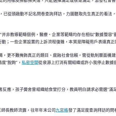
足的用橡皮擦都擦失落，只能選擇滿足或很是滿足，激發社會普
查
詢
明稱，已從頭啟動不記名問卷查詢拜訪，力圖聽取先生真正的看法
拜
訪：
“滿
”并非教導範疇個例，醫療、企業等範疇均存在相似“數據整容”
足
等行動；一些企業設置的上訴流程復雜，本質是障礙用戶表達真正
度
查
繩，更不難掩飾真正的題目、腐蝕社會信賴，需從軌制層面構建
詢
度“脫鉤”，
私密空間
從泉源上打消有關組織或許小我停止數據
拜
訪，
卻
不
者反應，孩子黌舍曾組織給食堂打分，教員明白請求必需選“滿
克
不
及
提
務的王師長教師流露，往年年末公司
九宮格
發了滿足度查詢拜訪的問
不