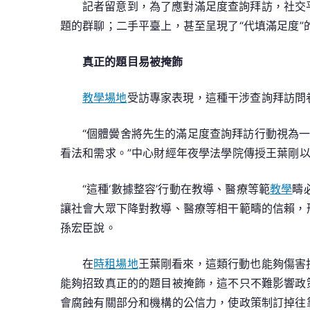
記者留意到，為了應對滿足度查詢拜訪，社交
題的群聊；二手平臺上，甚至呈現了“代填滿足度
真正的題目易被掩飾
教學場地
受訪專家表現，這種干涉查詢拜訪問
“個體黌舍將先生的滿足度查詢拜訪行動視為
看法和需求。”中心財經年夜學法學院傳授王葉剛
“這種‘數據整容’行動在教導、醫療等範
教學
疇
讓社會大眾下降對教導、醫療等相干範疇的信賴，
孫宏臣說。
在
時租場地
王葉剛看來，這類行動也能夠傷害
能夠招致真正的的題目被掩飾，這不只不難影響政
會腐蝕有關部分和機構的公信力，使政策制訂掉往