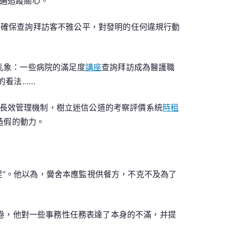
遍追蹤關心。
，確保查詢拜訪客不雅公平，對發明的任何違規行動
亂象：一些病院的滿足度
講座
查詢拜訪成為醫護職
的看法……
長效管理機制，樹立迷信公道的考察評價系統
時租
造假的動力。
足”。他以為，黌舍本應監視供餐方，不克不及為了
卷，他對一些事務性任務表達了本身的不滿，并提