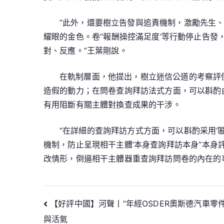
“此外，還要樹立告發與追責機制，激勵先生
耀眼的金色。卷’‘報酬操控滿足度’等行動停止告發
對、反應。”王葉剛說。
在軌制層面，他提出，樹立迷信公道的考察評價
造假的動力；在問卷查詢拜訪法式方面，可以斟酌
有用阻斷有關主體對換查成果的干涉。
“在詳細的查詢拜訪方式方面，可以斟酌采用‘
機制，防止呈現相干主體‘本身查詢拜訪本身’‘本
改情形，倒逼相干主體器重查詢拜訪問卷的內在的
文
【好評中國】河聲丨“年經OSDER奧斯德汽車零
與活氣