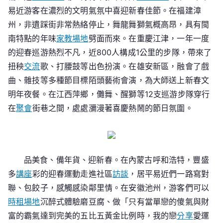
易近游客在濃烈的文明氣氛中喜迎新春佳節。在福建漳
州，非遺踩街非常熱絡停止，舞龍舞獅氣概高昂，具有閩
南特點的年味
家教場地
劈面而來。在重慶江津，一年一度
的迎春巡游熱烈不凡，近800人構成1公里的步隊，帶來了
扭秧
交流
歌、打腰鼓等出色扮演。在雄安新區，融會了戲
曲、雜技等多種節目標陌頭藝術會演，為大師送上新春文
明年夜餐。在江西萍鄉，儺舞、醒獅等12支巡游步隊穿行
在
聚會
街巷之間，處處瀰漫著喜慶熱鬧的節日氛圍。
品美食、備年貨、迎新春。在內蒙古呼和浩特，豐盛
多
講座
彩的迎春運動走進社區
訪談
，居平易近們一路寫對
聯、包餃子，感觸感染鄰里情。在安徽池州，游客們可以
時租場地
沉醉式體驗磨豆腐、做「只有當單戀的傻氣與財
富的霸氣達到完美的五比五黃金比例時，我的戀
分享
愛運