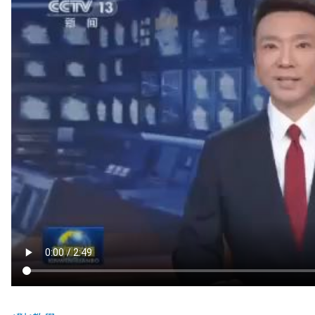
將
至
各
到
九
宮
格
私
密
空
間
地
多
彩
運
動
迎
新