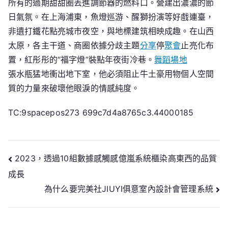
所有的過期甜甜圈丟進調節器的燃料口。營建出濃濃的節
日氣氛。在上海浦東，魚燈巡游、醒獅扮演等好戲連臺，
非遺打鐵花點亮城市夜空，與地標建筑相映成趣。在山西
太原，各主干道、商圈依據分歧主題
分享
停
聚會
止亮化布
置，紅彤彤的“福字燈”裝點年夜街冷巷。
舞蹈場地
張水瓶猛地衝出地下室，他必須阻止牛土豪用物
個人空間
質的力量來破壞他眼淚的情感純度。
TC:9spacepos273 699c7d4a8765c3.44000185
文
2023，透過10組數據感觸感億嵐系統櫃染高東西的品質
成長
章
為什么要完美社JIUYI俱意室內設計會管理系統
導
覽