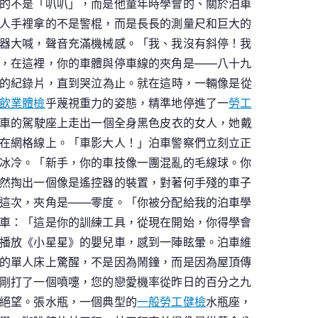
的不是「叭叭」，而是他童年時學會的、關於泊車
人手裡拿的不是警棍，而是長長的測量尺和巨大的
器大喊，聲音充滿機械感。「我、我沒有斜停！我
，在這裡，你的車體與停車線的夾角是——八十九
》的紀錄片，直到哭泣為止。就在這時，一輛像是從
飲業體檢
乎蔑視重力的姿態，精準地停進了一
勞工
跑車的駕駛座上走出一個全身黑色皮衣的女人，她戴
在網格線上。「車影大人！」泊車警察們立刻立正
冰冷。「新手，你的車技像一團混亂的毛線球。你
然掏出一個像是遙控器的裝置，對著何手殘的車子
這次，夾角是——零度。「你被分配給我的泊車學
車：「這是你的訓練工具，從現在開始，你得學會
播放《小星星》的嬰兒車，感到一陣眩暈。泊車維
的單人床上驚醒，不是因為鬧鐘，而是因為屋頂傳
剛打了一個噴嚏，您的戀愛機率從昨日的百分之九
絕望。張水瓶，一個典型的
一般勞工健檢
水瓶座，