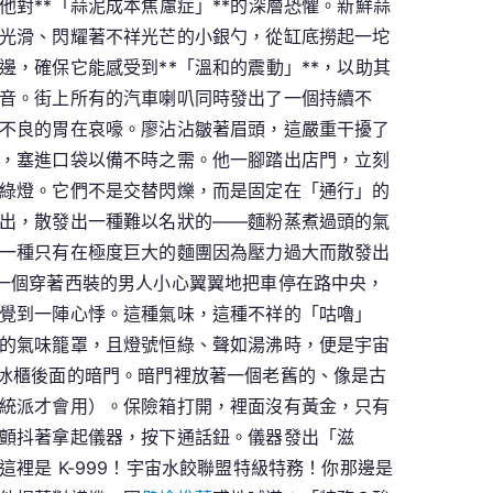
對**「蒜泥成本焦慮症」**的深層恐懼。新鮮蒜
光滑、閃耀著不祥光芒的小銀勺，從缸底撈起一坨
，確保它能感受到**「溫和的震動」**，以助其
音。街上所有的汽車喇叭同時發出了一個持續不
不良的胃在哀嚎。廖沾沾皺著眉頭，這嚴重干擾了
，塞進口袋以備不時之需。他一腳踏出店門，立刻
綠燈。它們不是交替閃爍，而是固定在「通行」的
出，散發出一種難以名狀的——麵粉蒸煮過頭的氣
一種只有在極度巨大的麵團因為壓力過大而散發出
一個穿著西裝的男人小心翼翼地把車停在路中央，
覺到一陣心悸。這種氣味，這種不祥的「咕嚕」
的氣味籠罩，且燈號恒綠、聲如湯沸時，便是宇宙
冰櫃後面的暗門。暗門裡放著一個老舊的、像是古
統派才會用）。保險箱打開，裡面沒有黃金，只有
顫抖著拿起儀器，按下通話鈕。儀器發出「滋
裡是 K-999！宇宙水餃聯盟特級特務！你那邊是