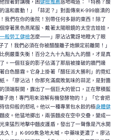
他捏著對講機，困
健檢推薦
惑地喊道：「特務？酸
溫和震動！」「蒜泥？」對面傳來K-999崩潰的
快！我們在你的後院！別帶任何多餘的東西！除了
個穿著黑色燕尾服、戴著太陽眼鏡的太空吉娃娃，
一般勞工健檢
怎麼——」廖沾沾驚訝地瞪大了眼
肚子了！我們必須在你被醋酸離子炮鎖定前離開！」
比例嚴重失衡！百分之九十九點九九的醋，才是真
了。一個狂妄的影子佔滿了那扇被撞破的牆門邊
著白色醋霧。它身上掛著「醋狂派大勝利」的霓虹
紙。「廖沾沾！你那充滿腐敗氣味的蒜泥，是對醬
的頂端裂開，露出了一個巨大的管口，正在聚積藍
酸離子炮！專門用來溶解有機發酵物的！」「它會把
待信仰般的怒吼。他以一種專業包水餃的極
身體健
麵皮。他猛地擲出，兩張麵皮在空中交疊，變成一
光束猛烈地擊中麵皮護盾，發出了一聲像是汽水開
久！」K-999焦急地大喊，中藥味更濃了。廖沾