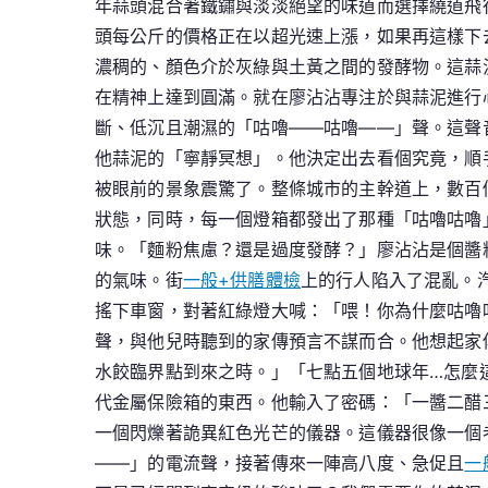
年蒜頭混合著鐵鏽與淡淡絕望的味道而選擇繞道飛
頭每公斤的價格正在以超光速上漲，如果再這樣下
濃稠的、顏色介於灰綠與土黃之間的發酵物。這蒜
在精神上達到圓滿。就在廖沾沾專注於與蒜泥進行
斷、低沉且潮濕的「咕嚕——咕嚕——」聲。這聲
他蒜泥的「寧靜冥想」。他決定出去看個究竟，順
被眼前的景象震驚了。整條城市的主幹道上，數百
狀態，同時，每一個燈箱都發出了那種「咕嚕咕嚕
味。「麵粉焦慮？還是過度發酵？」廖沾沾是個醬
的氣味。街
一般+供膳體檢
上的行人陷入了混亂。
搖下車窗，對著紅綠燈大喊：「喂！你為什麼咕嚕
聲，與他兒時聽到的家傳預言不謀而合。他想起家
水餃臨界點到來之時。」「七點五個地球年…怎麼
代金屬保險箱的東西。他輸入了密碼：「一醬二醋
一個閃爍著詭異紅色光芒的儀器。這儀器很像一個
——」的電流聲，接著傳來一陣高八度、急促且
一