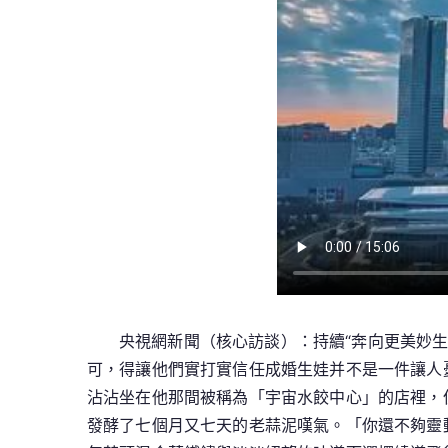
央視網新聞（核心訪談）：持續“奔向更美妙
可，得讓他們實打實信任成婚生娃并不是一件讓人
沾沾坐在他那間被稱為「宇宙水餃中心」的店裡，
發酵了七個月又七天的老蒜泥嘆氣。「你還不夠靈