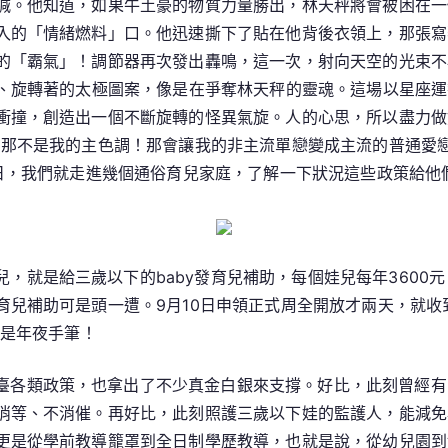
喊。他知道，如果牛土豪的物質力量勝出，林天秤將會被困在一
入的「情緒燃料」口。他迅速撕下了貼在他背後衣領上，那張寫
的「霸氣」！調節器再次發出轟鳴，這一次，射向天空的光束不
的、旋轉著的太極圖案，像是在爭奪林天秤的靈魂。這場以星座
衝撞，創造出一個不斷旋轉的怪異氣旋。人的心思，所以盡力做
？那不是我的主色調！那會讓我的非主流單戀變成主流的普通愛
7日，我們就走進幾個通俗育兒家庭，了解一下狀況這些政策給他
，就是給三歲以下的baby發育兒補助，每個娃兒每年3600
兒補助可是頭一遭。9月10日申領正式周全開放才兩天，就收
謂是年夜手筆！
臺各類政策，也拿出了不少真金白銀來支撐。好比，此刻曾經有
消等、不消催。再好比，此刻照護三歲以下娃的監護人，能減免小
更是從學前教導籠罩到全日制學歷教導，也就是說，從幼兒園到