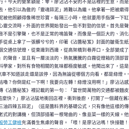
行。今天的營業額是：零。廖沾沾不安的不是店裡的生意，而是他
去，他引以為傲的「靈魂蒜泥」將難以為繼。他拿著一把被磨得
泥被他照顧得像稀世珍寶，每隔三小時，他就要用手指彈一下缸邊
心靈交流時，外面的世界開始發出一些不對勁的信號。首先是聲
音不是引擎聲，也不是正常的鳴笛聲，而像是一個巨大的、消化
手從桌上拿了一張髒兮兮的，印著《沾醬秘笈》封面的皺衛生紙
個交通信號燈，從東邊到西邊，從高架橋到巷弄口，全部變成了
」的聲音，並且有一層淡淡的、熱氣騰騰的白霧從燈箱的頂部冒
料學家，對所有食物相關的氣味都極度敏感。他聞出來了，這是
汽車不知道該走還是該停，因為無論從哪個方向看，都是綠燈。
咕嚕？你倒是紅一下啊！我要向左轉！綠燈沒用啊！」廖沾沾感
傳《沾醬秘笈》裡記載的第一句：「當世間萬物的交通都被麵皮
這麼快？」廖沾沾猛地衝回店裡，衝到後廚，打開了一個藏在舊
三油四辣五蒜泥」（這是醬料界的基礎公式，只有像他這樣的傳
老式的對講機，但頂部插著一根彎曲的、像韭菜一樣的天線。他
般勞工健檢
充滿養生焦慮的聲音。「喂！是廖沾沾嗎！快接聽！這