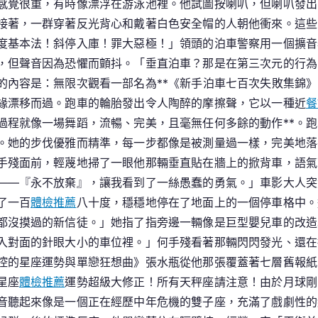
感覺很重，有時像漂浮在游泳池裡。他試圖按喇叭，但喇叭發出
接著，一群穿著反光背心和戴著白色安全帽的人朝他衝來。這些
度基本法！斜停入庫！罪大惡極！」領頭的泊車警察用一個擴音
，但聲音因為恐懼而顫抖。「垂直泊車？那是在第三次元的行為
的內容是：無限次觀看一部名為**《新手泊車七百次失敗集錦
緣漂移而過。跑車的輪胎發出令人陶醉的摩擦聲，它以一種近
餐
過程就像一場舞蹈，流暢、完美，且毫無任何多餘的動作**。
。她的步伐優雅而精準，每一步都像是被測量過一樣，完美地落
手殘面前，輕蔑地掃了一眼他那輛垂直貼在牆上的掀背車，語氣
——『永不放棄』，讓我看到了一絲愚蠢的勇氣。」車影大人突
了一百
體檢推薦
八十度，穩穩地停在了地面上的一個停車格中。
都沒摸過的新信徒。」她指了指旁邊一輛像是巨型嬰兒車的改造
入對面的針眼大小的車位裡。」何手殘看著那輛閃閃發光、還在
控的星座運勢與單戀狂想曲》張水瓶從他那張覆蓋著七層舊報紙
星座
體檢推薦
運勢超級大修正！所有天秤座請注意！由於月球剛
音聽起來像是一個正在經歷中年危機的雙子座，充滿了戲劇性的