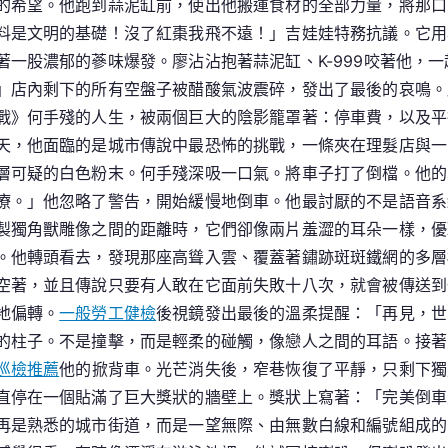
希望。他跑到蒜泥缸前，使出他搬運食材的全部力量，將那口比
料是文明的基礎！沒了紅棗我飛不遠！」吉娃娃特務抗議。它用
一股濃郁的蔘味爆發。廖沾沾抱著蒜泥缸、K-999咬著他，
」店內剩下的所有空盤子被醋酸氣波震碎，發出了最後的哀鳴。
戰》何手殘的人生，被兩個巨大的陰影籠罩著：停車費，以及平
天，他面臨的是城市傳說中最恐怖的挑戰，一條夾在理髮店與一
層可疑的白色粉末。何手殘深吸一口氣。將車子打了倒檔。他的
療。」他忽略了警告，開始緩慢地倒車。他最討厭的不是語音系
製獨角獸雕像之間的距離時，它們卻像兩片羞澀的耳朵一樣，優
。他轉頭看去，發現那座高聳入雲、覆蓋著鏽跡斑斑鐵網的多層
空著，並且傳說只要有人敢在它面前失敗十八次，就會被傳送到
地偏轉。
一般勞工健檢
後視鏡發出最後的溫柔提醒：「再見，世
的柱子。不是撞擊，而是輕柔的碰觸，像戀人之間的耳語。接著
巡檢推薦
他的掀背車。光芒消失後，窄巷恢復了平靜，只剩下獨
直停在一個貼滿了巨大獎狀的牆壁上。獎狀上寫著：「完美倒車
再是熟悉的城市街道，而是一望無際、由無數白線和編號組成的