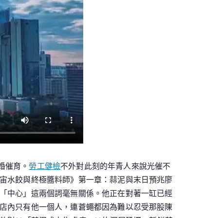
婚催育。
勞工健檢
不外對此刻的年青人來說光催不
宙水餃與終極醬料師》第一章：蒜泥與末日預兆廖
「中心」這兩個詞毫無關係。他正在對著一缸已經
店內只有他一個人，連蒼蠅都因為難以忍受那股陳