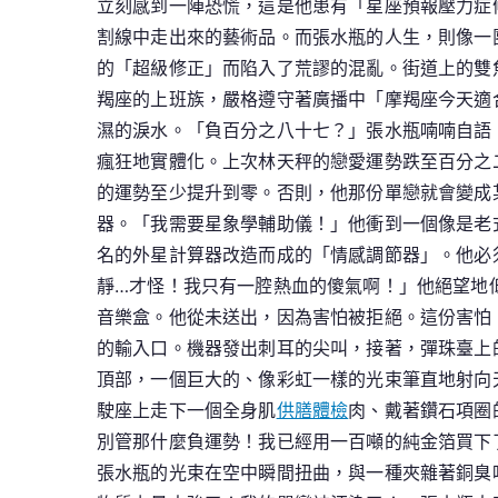
立刻感到一陣恐慌，這是他患有「星座預報壓力症
割線中走出來的藝術品。而張水瓶的人生，則像一
的「超級修正」而陷入了荒謬的混亂。街道上的雙
羯座的上班族，嚴格遵守著廣播中「摩羯座今天適
濕的淚水。「負百分之八十七？」張水瓶喃喃自語
瘋狂地實體化。上次林天秤的戀愛運勢跌至百分之
的運勢至少提升到零。否則，他那份單戀就會變成
器。「我需要星象學輔助儀！」他衝到一個像是老
名的外星計算器改造而成的「情感調節器」。他必
靜…才怪！我只有一腔熱血的傻氣啊！」他絕望地
音樂盒。他從未送出，因為害怕被拒絕。這份害怕
的輸入口。機器發出刺耳的尖叫，接著，彈珠臺上
頂部，一個巨大的、像彩虹一樣的光束筆直地射向
駛座上走下一個全身肌
供膳體檢
肉、戴著鑽石項圈
別管那什麼負運勢！我已經用一百噸的純金箔買下
張水瓶的光束在空中瞬間扭曲，與一種夾雜著銅臭