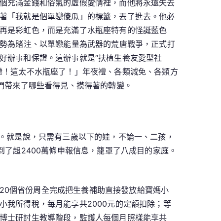
個充滿金錢和俗氣的虛假愛情裡，而他將永遠失去
著「我就是個單戀傻瓜」的標籤，丟了進去。他必
再是彩虹色，而是充滿了水瓶座特有的怪誕藍色
運勢為賭注、以單戀能量為武器的荒唐戰爭，正式打
好辦事和保證。這辦事就是“扶植生養友愛型社
戀！這太不水瓶座了！」年夜禮、各類減免、各類方
們帶來了哪些看得見、摸得著的轉變。
元。就是說，只需有三歲以下的娃，不論一、二孩，
到了超2400萬條申報信息，籠罩了八成目的家庭。
20個省份周全完成把生養補助直接發放給寶媽小
我所得稅，每月能享共2000元的定額扣除；等
博士研討生教導階段，監護人每個月照樣能享共