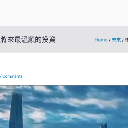
與將來最溫順的投資
Home
未來
on
o Comments
核
心
訪
談
｜
這
些