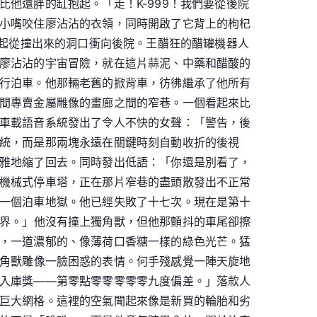
他還胖的缸抱起。「走！K-999！我們要從後院
小嘴咬住廖沾沾的衣領，同時開啟了它背上的枸杞
一起從撞出來的洞口衝向後院。王醋狂的醋罐機器人
廖沾沾的宇宙冒險，就在這片蒜泥、中藥和醋酸的
行泊車。他那輛老舊的掀背車，彷彿繼承了他所有
間專賣金屬雕像的畫廊之間的窄巷。一個看起來比
車載語音系統發出了令人不快的女聲：「警告，後
統，而是那兩塊永遠在關鍵時刻自動收折的後視
雅地縮了回去。同時發出低語：「你還是別看了，
機械式停車塔，正在那片窄巷的盡頭散發出不正常
一個泊車地獄。他已經失敗了十七次。現在是第十
界。」他沒有撞上獨角獸，但他那顫抖的車尾卻擦
，一道濃郁的、像薄荷口香糖一樣的綠色光芒。猛
角獸雕像一臉困惑的表情。何手殘感覺一陣天旋地
入庫獎——第零點零零零零零九度偏差。」落款人
巨大網格。這裡的空氣聞起來像是新買的輪胎和劣