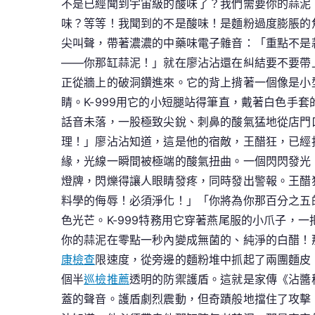
不是已經聞到宇宙級的酸味了？我們需要你的蒜泥
味？等等！我聞到的不是酸味！是麵粉過度膨脹的焦
尖叫聲，帶著濃濃的中藥味電子雜音：「重點不是
——你那缸蒜泥！」就在廖沾沾還在糾結要不要帶
正從牆上的破洞鑽進來。它的背上揹著一個像是小
睛。K-999用它的小短腿站得筆直，戴著白色手
話音未落，一股極致尖銳、刺鼻的酸氣猛地從店門
理！」廖沾沾知道，這是他的宿敵，王醋狂，已經
緣，光線一瞬間被極端的酸氣扭曲。一個閃閃發光
燈牌，閃爍得讓人眼睛發疼，同時發出警報。王醋
料學的侮辱！必須淨化！」「你將為你那百分之五
色光芒。K-999特務用它穿著燕尾服的小爪子，
你的蒜泥在零點一秒內變成無菌的、純淨的白醋！
康檢查
限速度，從旁邊的麵粉堆中抓起了兩團麵皮
個半
巡檢推薦
透明的防禦護盾。這就是家傳《沾醬
蓋的聲音。護盾劇烈震動，但奇蹟般地擋住了攻擊，