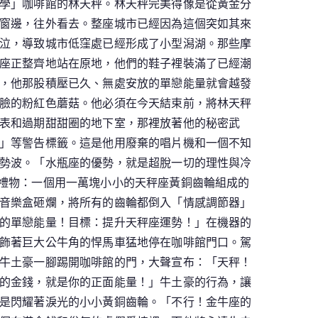
學」咖啡館的林天秤。林天秤完美得像是從黃金分
窗邊，往外看去。整座城市已經因為這個突如其來
泣，導致城市低窪處已經形成了小型潟湖。那些摩
座正整齊地站在原地，他們的鞋子裡裝滿了已經潮
，他那股積壓已久、無處安放的單戀能量就會越發
臉的粉紅色蘑菇。他必須在今天結束前，將林天秤
表和過期甜甜圈的地下室，那裡放著他的秘密武
」等警告標籤。這是他用廢棄的唱片機和一個不知
勢波。「水瓶座的優勢，就是超脫一切的理性與冷
禮物：一個用一萬塊小小的天秤座黃銅齒輪組成的
音樂盒砸爛，將所有的齒輪都倒入「情感調節器」
的單戀能量！目標：提升天秤座運勢！」在機器的
飾著巨大公牛角的悍馬車猛地停在咖啡館門口。駕
牛土豪一腳踢開咖啡館的門，大聲宣布：「天秤！
的金錢，就是你的正面能量！」牛土豪的行為，讓
是閃耀著淚光的小小黃銅齒輪。「不行！金牛座的