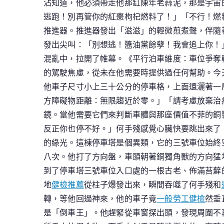
沾知道，他必須帶走他那缸陳年老蒜泥，那是宇宙的
逃跑！別再管你的紅棗枸杞燃料了！」「不行！燃
推進器。推進器發出「滋滋」的輕微煎煮聲，伴隨著
發出尖叫：「別想逃！醬油黨餘孽！我會追上你！
混亂中，拉開了帷幕。《平行泊車維度：車位爭奪
的駕駛焦慮，從未在他需要時提供過任何幫助。今
他車子尺寸小上三十公分的停車格，上面還灑著一
方障礙物距離：無限趨近於零。」「請考慮放棄治
鏡。當他需要它們來判斷車體與那座價值不菲的銅
反正你也停不好。」何手殘感覺心臟快要跳出來了
的綠光。這棟停車塔是個異類，它的三號車位始終
八次。他打了方向盤，車頭朝著銅獨角獸的方向猛
到了停車塔三號車位入口處的一根古老、佈滿苔蘚
地
健檢推薦
從柱子爆發出來，瞬間吞噬了何手殘和
轉，等他回過神來，他的車子竟
一般勞工健檢
然垂
是「倒車王」。他趕緊從車窗探出頭，發現周圍不