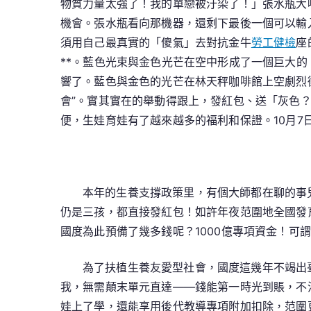
物質力量太強了！我的單戀被汙染了！」張水瓶大
機會。張水瓶看向那機器，還剩下最後一個可以輸
須用自己最真實的「傻氣」去對抗金牛
勞工健檢
座
**。藍色光束與金色光芒在空中形成了一個巨大
響了。藍色與金色的光芒在林天秤咖啡館上空劇烈
會”。實其實在的舉動得跟上，發紅包、送「灰色
便，生娃育娃有了越來越多的福利和保證。10月
本年的生養支撐政策里，有個大師都在聊的事兒
仍是三孩，都直接發紅包！如許年夜范圍地全國發育
國度為此預備了幾多錢呢？1000億專項資金！可
為了扶植生養友愛型社會，國度這幾年不竭出
我，無需顛末單元直達——錢能第一時光到賬，不
娃上了學，還能享用後代教導專項附加扣除，范圍