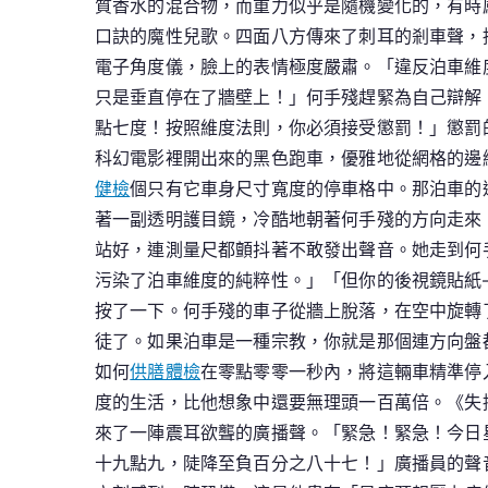
質香水的混合物，而重力似乎是隨機變化的，有時
口訣的魔性兒歌。四面八方傳來了刺耳的剎車聲，
電子角度儀，臉上的表情極度嚴肅。「違反泊車維
只是垂直停在了牆壁上！」何手殘趕緊為自己辯解
點七度！按照維度法則，你必須接受懲罰！」懲罰
科幻電影裡開出來的黑色跑車，優雅地從網格的邊
健檢
個只有它車身尺寸寬度的停車格中。那泊車的
著一副透明護目鏡，冷酷地朝著何手殘的方向走來
站好，連測量尺都顫抖著不敢發出聲音。她走到何
污染了泊車維度的純粹性。」「但你的後視鏡貼紙
按了一下。何手殘的車子從牆上脫落，在空中旋轉
徒了。如果泊車是一種宗教，你就是那個連方向盤
如何
供膳體檢
在零點零零一秒內，將這輛車精準停
度的生活，比他想象中還要無理頭一百萬倍。《失
來了一陣震耳欲聾的廣播聲。「緊急！緊急！今日
十九點九，陡降至負百分之八十七！」廣播員的聲