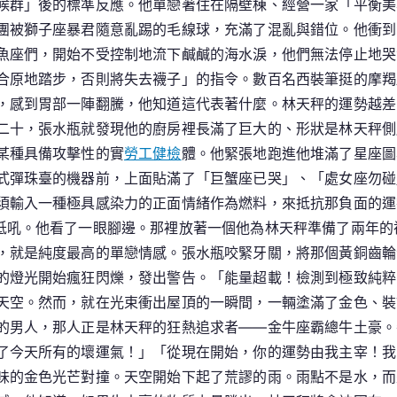
候群」後的標準反應。他單戀著住在隔壁棟、經營一家「平衡美
團被獅子座暴君隨意亂踢的毛線球，充滿了混亂與錯位。他衝到
魚座們，開始不受控制地流下鹹鹹的海水淚，他們無法停止地哭
合原地踏步，否則將失去襪子」的指令。數百名西裝筆挺的摩羯
，感到胃部一陣翻騰，他知道這代表著什麼。林天秤的運勢越差
二十，張水瓶就發現他的廚房裡長滿了巨大的、形狀是林天秤側
某種具備攻擊性的實
勞工健檢
體。他緊張地跑進他堆滿了星座圖
式彈珠臺的機器前，上面貼滿了「巨蟹座已哭」、「處女座勿碰
須輸入一種極具感染力的正面情緒作為燃料，來抵抗那負面的運
低吼。他看了一眼腳邊。那裡放著一個他為林天秤準備了兩年的
，就是純度最高的單戀情感。張水瓶咬緊牙關，將那個黃銅齒輪
的燈光開始瘋狂閃爍，發出警告。「能量超載！檢測到極致純粹
天空。然而，就在光束衝出屋頂的一瞬間，一輛塗滿了金色、裝
的男人，那人正是林天秤的狂熱追求者——金牛座霸總牛土豪。
了今天所有的壞運氣！」「從現在開始，你的運勢由我主宰！我
味的金色光芒對撞。天空開始下起了荒謬的雨。雨點不是水，而