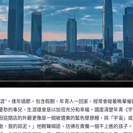
盡
力，
是
國
度
賜
與
將
來
最
溫
順
的
生涯”。逢年過節，包含假期，年青人一回家，經常會碰著晚輩催
投
資
憂愁的事兒，生涯還會是以加倍充分和幸福。國度清楚年青《宇
但這間店的外觀更像是一個被遺棄的藍色塑膠棚，與「宇宙」或
動，我的蒜泥。」他輕聲細語，彷彿在責備一個不上進的孩子。