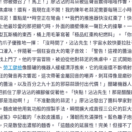
！你被徵召了！馬上！」廖沾沾的耳朵被這聲音震得嗡嗡作響，
慮味！還有，我現在走不開！我的陳年老蒜泥需要每隔三小時的
蒜泥！重點是**時空正在彎曲！**我們的推進器快沒紅棗了！
上他最珍愛的那把銀勺時，外面的牆壁傳來一聲巨大的撞擊。一
型瓦斯桶的東西，桶上用毛筆寫著「極品紅棗枸杞燃料」。「你
套的爪子優雅地一揮：「沒時間了，沾沾先生！宇宙水餃快要拉
口灌入，伴隨著一個狂妄自大的電子音效：「警告！這裡的醬油
找上門了。他的宇宙冒險，被迫從他對蒜泥的焦慮中，正式開始
、
勞工健檢
像醋罐的機器人緩緩漂浮進來，它的底座還不斷噴射
狂的聲音再次響起，這次帶著金屬回音的嘲弄，刺耳得像是磨砂
的醬油，以及百分之九十五的邪惡蒜頭付出代價！」醋罐機器人
一把抓住了廖沾沾的褲腳催促著他。「快點！沾沾先生！那是醋
那是浩劫啊！」「不准動我的蒜泥！」廖沾沾發出了醬料學家對
。麵皮被他用氣功般的捏製手法，瞬間擴大成直徑三公尺的巨大
秘笈》中記載的「水餃皮護盾」，薄韌而充滿彈性。藍色離子炮
只是散發出濃郁的麵香。「這麵皮的延展性！完美！但撐不了太