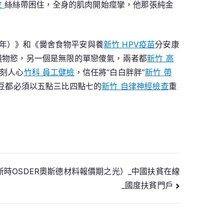
波
絲絲帶困住，全身的肌肉開始痙攣，他那張純金
30年）》和《黌舍食物平安與養
新竹 HPV疫苗
分安康
錢物慾，另一個是無限的單戀傻氣，兩者都
新竹 高
刻人心
竹科 員工健檢
，信任將“白白胖胖”
新竹 帶
豆都必須以五點三比四點七的
新竹 自律神經檢查
重
時OSDER奧斯德材料報價期之光）_中國扶貧在線
_國度扶貧門戶