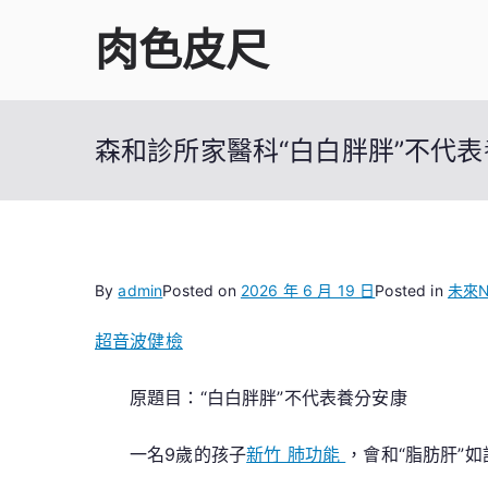
Skip
肉色皮尺
to
content
森和診所家醫科“白白胖胖”不代
By
admin
Posted on
2026 年 6 月 19 日
Posted in
未來
N
超音波健檢
原題目：“白白胖胖”不代表養分安康
一名9歲的孩子
新竹 肺功能
，會和“脂肪肝”