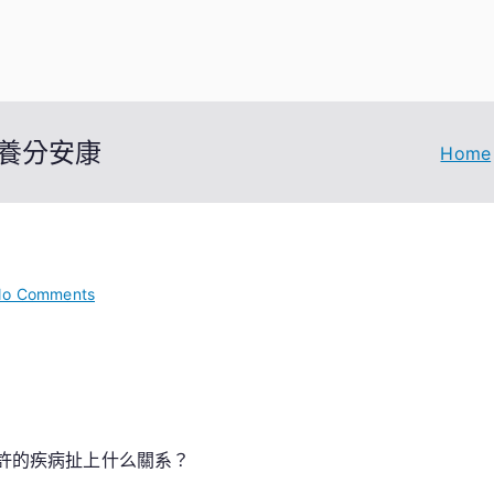
表養分安康
Home
on
o Comments
森
和
診
所
家
如許的疾病扯上什么關系？
醫
科