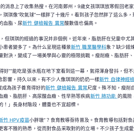
“白
”的消息上了收集熱搜。在河南鄭州，9歲女孩琪琪放寒假回老
白
，琪琪像“吹氣球”一樣胖了十幾斤。看到孩子忽然胖了這么多
胖
的血脂、尿
新竹 健檢報告 異常
酸數值也偏高。
胖”
不
，但琪琪的經過的事況并非個例。近年來，脂肪肝在兒童中尤
代
小患者變多了。為什么呈現這種景
新竹 職業醫學科
象？缺少錘
表
量對決，變成了一場美學與心靈的極限挑戰。瘦削癥、脂肪肝、
養
分
養得好”“能吃是張水瓶在地下室看到這一幕，氣得渾身發抖，但
安
雅念影響，持久以來，有不少人像琪琪的奶奶一樣
新竹 自律神經
康
度成為孩子養育得好的
新竹 健檢報告 異常
尺度。殊不知，瘦削
血癥、脂肪肝、高尿酸血癥、性早熟等疾病
新竹 肺功能
的風險
的！」長身材階段，體重也不宜超標。
新竹 HPV疫苗
小胖墩”？食育教導亟待普及。食育教導包括對食
更客不雅的熟悉，從而對食品采取對的的立場。不少孩子生成愛