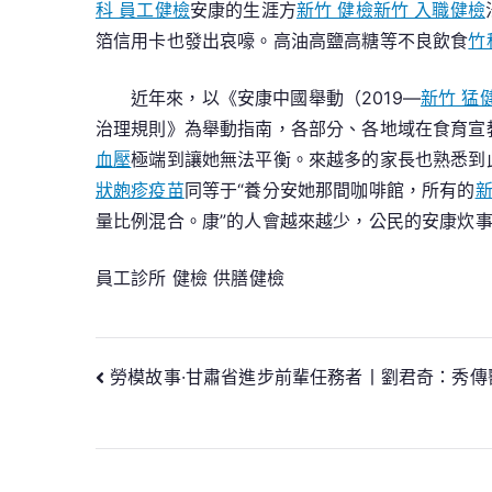
科 員工健檢
安康的生涯方
新竹 健檢
新竹 入職健檢
箔信用卡也發出哀嚎。高油高鹽高糖等不良飲食
竹
近年來，以《安康中國舉動（2019—
新竹 猛
治理規則》為舉動指南，各部分、各地域在食育宣
血壓
極端到讓她無法平衡。來越多的家長也熟悉到
狀皰疹疫苗
同等于“養分安她那間咖啡館，所有的
新
量比例混合。康”的人會越來越少，公民的安康炊
員工診所 健檢
供膳健檢
文
勞模故事·甘肅省進步前輩任務者丨劉君奇：秀傳
章
導