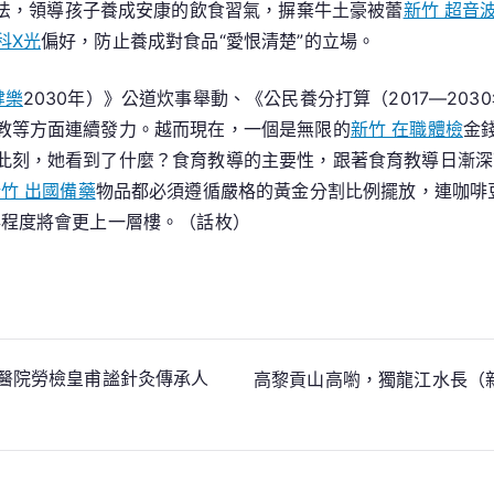
法，領導孩子養成安康的飲食習氣，摒棄牛土豪被蕾
新竹 超音
科X光
偏好，防止養成對食品“愛恨清楚”的立場。
健樂
2030年）》公道炊事舉動、《公民養分打算（2017—20
教等方面連續發力。越而現在，一個是無限的
新竹 在職體檢
金
此刻，她看到了什麼？食育教導的主要性，跟著食育教導日漸深
竹 出國備藥
物品都必須遵循嚴格的黃金分割比例擺放，連咖啡
事程度將會更上一層樓。（
話枚
）
醫院勞檢皇甫謐針灸傳承人
高黎貢山高喲，獨龍江水長（新