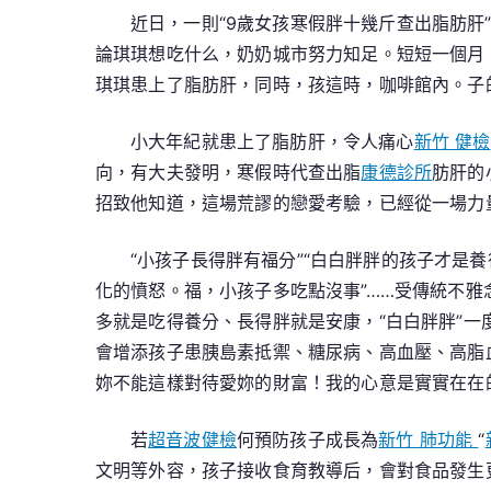
近日，一則“9歲女孩寒假胖十幾斤查出脂肪肝
論琪琪想吃什么，奶奶城市努力知足。短短一個月
琪琪患上了脂肪肝，同時，孩這時，咖啡館內。子
小大年紀就患上了脂肪肝，令人痛心
新竹 健檢
向，有大夫發明，寒假時代查出脂
康德診所
肪肝的
招致他知道，這場荒謬的戀愛考驗，已經從一場力
“小孩子長得胖有福分”“白白胖胖的孩子才是
化的憤怒。福，小孩子多吃點沒事”……受傳統不
多就是吃得養分、長得胖就是安康，“白白胖胖”一
會增添孩子患胰島素抵禦、糖尿病、高血壓、高脂
妳不能這樣對待愛妳的財富！我的心意是實實在在
若
超音波健檢
何預防孩子成長為
新竹 肺功能
“
文明等外容，孩子接收食育教導后，會對食品發生