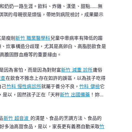
家和奶奶一路生涯。飲料、炸雞、漢堡、甜點……無
，琪琪的母親很是煩惱，帶她到病院檢討，成果顯示
其是瘦削
新竹 職業醫學科
兒童中患病率有降低的趨
煉、炊事構造分歧理，尤其是高卵白、高脂肪飲食是
高膽固醇血癥等的重要緣由。
不是因為害怕，而是因為對財富
新竹 減重 診所
庸俗
檢查
在飲食不雅念上存在如許的誤區，以為孩子吃得
自己
竹科 慢性病診所
就屬于養分不良，
竹科 健檢
它
，是以，固然孩子正在「天秤
新竹 出國備藥
！妳…
品
新竹 超音波
的清楚、食品的烹調方法、食品的
好多油高甜食品，是以，家長更有義務自動采取
竹