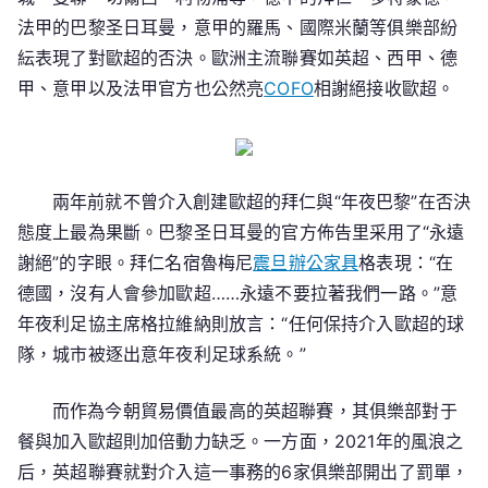
法甲的巴黎圣日耳曼，意甲的羅馬、國際米蘭等俱樂部紛
紜表現了對歐超的否決。歐洲主流聯賽如英超、西甲、德
甲、意甲以及法甲官方也公然亮
COFO
相謝絕接收歐超。
兩年前就不曾介入創建歐超的拜仁與“年夜巴黎”在否決
態度上最為果斷。巴黎圣日耳曼的官方佈告里采用了“永遠
謝絕”的字眼。拜仁名宿魯梅尼
震旦辦公家具
格表現：“在
德國，沒有人會參加歐超……永遠不要拉著我們一路。”意
年夜利足協主席格拉維納則放言：“任何保持介入歐超的球
隊，城市被逐出意年夜利足球系統。”
而作為今朝貿易價值最高的英超聯賽，其俱樂部對于
餐與加入歐超則加倍動力缺乏。一方面，2021年的風浪之
后，英超聯賽就對介入這一事務的6家俱樂部開出了罰單，