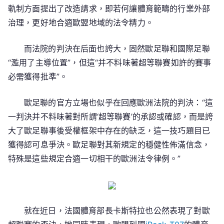
軌制方面提出了改造請求，即若何讓體育範疇的行業外部
治理，更好地合適歐盟地域的法令精力。
而法院的判決在后面也誇大，固然歐足聯和國際足聯
“濫用了主導位置”，但這“并不料味著超等聯賽如許的賽事
必需獲得批準”。
歐足聯的官方立場也似乎在回應歐洲法院的判決：“這
一判決并不料味著對所謂‘超等聯賽’的承認或確認，而是誇
大了歐足聯事後受權框架中存在的缺乏，這一技巧題目已
獲得認可息爭決。歐足聯對其新規定的穩健性佈滿信念，
特殊是這些規定合適一切相干的歐洲法令律例。”
就在近日，法國體育部長卡斯特拉也公然表現了對歐