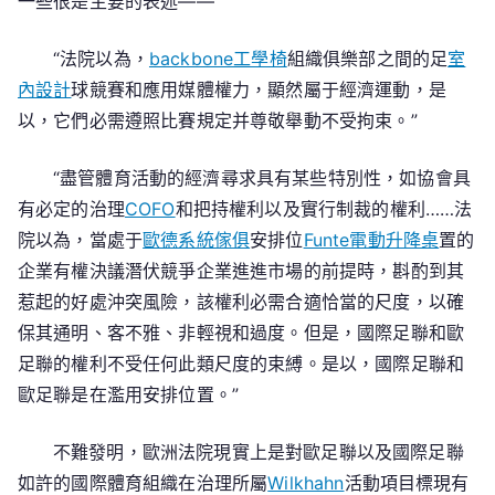
一些很是主要的表述——
“法院以為，
backbone工學椅
組織俱樂部之間的足
室
內設計
球競賽和應用媒體權力，顯然屬于經濟運動，是
以，它們必需遵照比賽規定并尊敬舉動不受拘束。”
“盡管體育活動的經濟尋求具有某些特別性，如協會具
有必定的治理
COFO
和把持權利以及實行制裁的權利……法
院以為，當處于
歐德系統傢俱
安排位
Funte電動升降桌
置的
企業有權決議潛伏競爭企業進進市場的前提時，斟酌到其
惹起的好處沖突風險，該權利必需合適恰當的尺度，以確
保其通明、客不雅、非輕視和過度。但是，國際足聯和歐
足聯的權利不受任何此類尺度的束縛。是以，國際足聯和
歐足聯是在濫用安排位置。”
不難發明，歐洲法院現實上是對歐足聯以及國際足聯
如許的國際體育組織在治理所屬
Wilkhahn
活動項目標現有