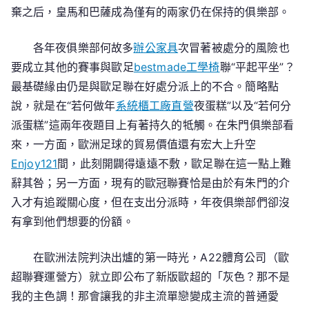
棄之后，皇馬和巴薩成為僅有的兩家仍在保持的俱樂部。
各年夜俱樂部何故多
辦公家具
次冒著被處分的風險也
要成立其他的賽事與歐足
bestmade工學椅
聯“平起平坐”？
最基礎緣由仍是與歐足聯在好處分派上的不合。簡略點
說，就是在“若何做年
系統櫃工廠直營
夜蛋糕”以及“若何分
派蛋糕”這兩年夜題目上有著持久的牴觸。在朱門俱樂部看
來，一方面，歐洲足球的貿易價值還有宏大上升空
Enjoy121
間，此刻開闢得遠遠不敷，歐足聯在這一點上難
辭其咎；另一方面，現有的歐冠聯賽恰是由於有朱門的介
入才有追蹤關心度，但在支出分派時，年夜俱樂部們卻沒
有拿到他們想要的份額。
在歐洲法院判決出爐的第一時光，A22體育公司（歐
超聯賽運營方）就立即公布了新版歐超的「灰色？那不是
我的主色調！那會讓我的非主流單戀變成主流的普通愛