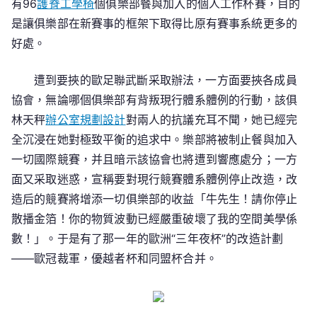
有96
護脊工學椅
個俱樂部餐與加入的個人工作杯賽，目的
是讓俱樂部在新賽事的框架下取得比原有賽事系統更多的
好處。
遭到要挾的歐足聯武斷采取辦法，一方面要挾各成員
協會，無論哪個俱樂部有背叛現行體系體例的行動，該俱
林天秤
辦公室規劃設計
對兩人的抗議充耳不聞，她已經完
全沉浸在她對極致平衡的追求中。樂部將被制止餐與加入
一切國際競賽，并且暗示該協會也將遭到響應處分；一方
面又采取迷惑，宣稱要對現行競賽體系體例停止改造，改
造后的競賽將增添一切俱樂部的收益「牛先生！請你停止
散播金箔！你的物質波動已經嚴重破壞了我的空間美學係
數！」。于是有了那一年的歐洲“三年夜杯”的改造計劃
——歐冠裁軍，優越者杯和同盟杯合并。