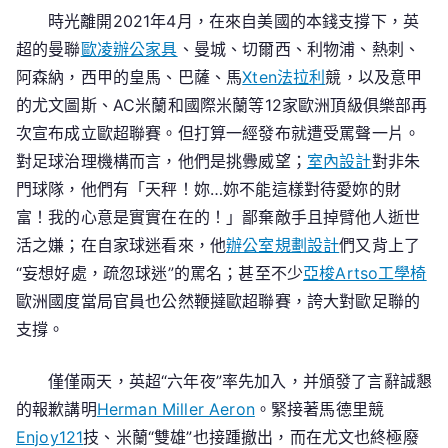
時光離開2021年4月，在來自美國的本錢支撐下，英
超的曼聯
歐凌辦公家具
、曼城、切爾西、利物浦、熱刺、
阿森納，西甲的皇馬、巴薩、馬
Xten法拉利
競，以及意甲
的尤文圖斯、AC米蘭和國際米蘭等12家歐洲頂級俱樂部再
次宣布成立歐超聯賽。但打算一經發布就遭受罵聲一片。
對足球治理機構而言，他們是挑釁威望；
室內設計
對非朱
門球隊，他們有「天秤！妳…妳不能這樣對待愛妳的財
富！我的心意是實實在在的！」鄙棄敵手且掉臂他人逝世
活之嫌；在自家球迷看來，他
辦公室規劃設計
們又背上了
“妄想好處，疏忽球迷”的罵名；甚至不少
亞梭Artso工學椅
歐洲國度當局官員也公然鞭撻歐超聯賽，誇大對歐足聯的
支撐。
僅僅兩天，英超“六年夜”率先加入，并頒發了言辭誠懇
的報歉講明
Herman Miller Aeron
。緊接著馬德里競
Enjoy121
技、米蘭“雙雄”也接踵撤出，而在尤文也終極廢