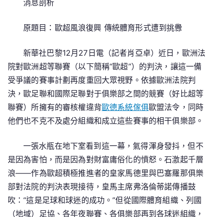
消息剖析
息
剖
原題目：歐超風浪復興 傳統體育形式遭到挑釁
析
｜
新華社巴黎12月27日電（記者肖亞卓）近日，歐洲法
歐
超
院對歐洲超等聯賽（以下簡稱“歐超”）的判決，讓這一備
風
受爭議的賽事計劃再度重回大眾視野。依據歐洲法院判
浪
決，歐足聯和國際足聯對于俱樂部之間的競賽（好比超等
復
聯賽）所擁有的審核權違背
歐德系統傢俱
歐盟法令，同時
興
他們也不克不及處分組織和成立這些賽事的相干俱樂部。
傳
統
一張水瓶在地下室看到這一幕，氣得渾身發抖，但不
億
是因為害怕，而是因為對財富庸俗化的憤怒。石激起千層
嵐
浪——作為歐超積極推進者的皇家馬德里與巴塞羅那俱樂
升
降
部對法院的判決表現接待，皇馬主席弗洛倫蒂諾傳播鼓
桌
吹：“這是足球和球迷的成功。”但從國際體育組織、列國
體
（地域）足協、各年夜聯賽、各俱樂部再到各球迷組織，