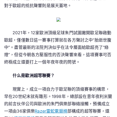
育
對于歐超的抵抗聲響則是展天蓋地。
形
式
遭
到
2021年，12家歐洲頂級足球朱門試圖撇開歐足聯啟動
挑
歐超，僅僅數日這一賽事打算就在各方聲討之中“胎逝世腹
釁
中”。盡管最新的法院判決似乎在法令層面給歐超亮了“綠
燈”，但從今朝各方壓服性的否決聲響來看，這項賽事可否
終極成立還要打上一個年夜年夜的問號。
什么是歐洲超等聯賽？
現實上，成立一項自力于歐足聯的頂級賽事的構思，
早在20世紀末就有雛形。1998年，總部設在意年夜利米蘭
的前言伙伴公司與歐洲的朱門俱樂部聯絡接觸，預備成立
一項由36家俱樂
Razer雷蛇電競椅
部構成的超等聯賽，還