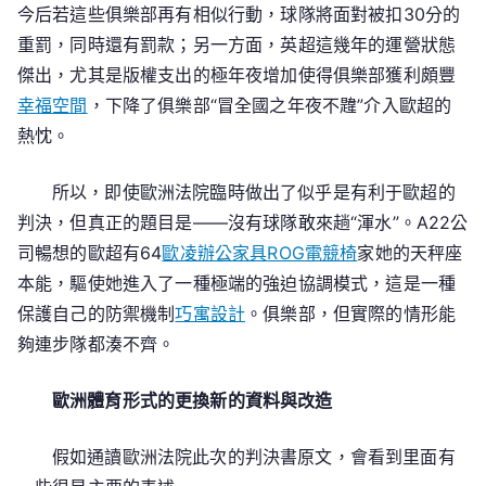
今后若這些俱樂部再有相似行動，球隊將面對被扣30分的
重罰，同時還有罰款；另一方面，英超這幾年的運營狀態
傑出，尤其是版權支出的極年夜增加使得俱樂部獲利頗豐
幸福空間
，下降了俱樂部“冒全國之年夜不韙”介入歐超的
熱忱。
所以，即使歐洲法院臨時做出了似乎是有利于歐超的
判決，但真正的題目是——沒有球隊敢來趟“渾水”。A22公
司暢想的歐超有64
歐凌辦公家具
ROG電競椅
家她的天秤座
本能，驅使她進入了一種極端的強迫協調模式，這是一種
保護自己的防禦機制
巧寓設計
。俱樂部，但實際的情形能
夠連步隊都湊不齊。
歐洲體育形式的更換新的資料與改造
假如通讀歐洲法院此次的判決書原文，會看到里面有