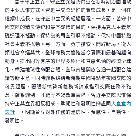
善于守正立異。守正立異是我們黨在新時期治國理政
的主要思惟方式。習近平交際思惟的豐盛成長，是一個在
繼續中成長、在守正中立異的經過歷程。一方面，苦守中
國交際的精良傳統和最基礎標的目的，保持馬克思主義基
礎道理不搖動，保持黨的周全引導不搖動，保持中國特點
社會主義不搖動。另一方面，勇于摸索、開辟新局，從人
類社會命運與共、全球義務共擔確當今實際和最基礎趨向
動身，提出同等有序的世界多極化和普惠包涵的經濟全球
化、構建地球性命配合體、全球南邊開放包涵一起配合建
議等新主意。同時體系總結新時期中國特點年夜國交際的
可貴經歷，著眼新情勢新義務新請求指引交際任務不雅
念、體系體例、才能等不竭改革晉陞。習近平交際思惟保
持守正與立異相反相成、準繩性和發明性辯證同
大直室內
設計
一，明顯晉陞對外任務的迷信性、預感性、自動性、
發明性。