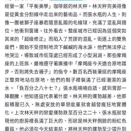
經營一家「平衡美學」咖啡館的林天秤。林天秤完美得像
是從黃金分割線中走出來的藝術品。而張水瓶的人生，則
像一團被獅子座暴君隨意亂踢的毛線球，充滿了混亂與錯
位。他衝到窗邊，往外看去。整座城市已經因為這個突如
其來的「超級修正」而陷入了荒謬的混亂。街道上的雙魚
座們，開始不受控制地流下鹹鹹的海水淚，他們無法停止
地哭泣，導致城市低窪處已經形成了小型潟湖。那些摩羯
座的上班族，嚴格遵守著廣播中「摩羯座今天適合原地踏
步，否則將失去襪子」的指令。數百名西裝筆挺的摩羯座
正整齊地站在原地，他們的鞋子裡裝滿了已經潮濕的淚
水。「負百分之八十七？」張水瓶喃喃自語，感到胃部一
陣翻騰，他知道這代表著什麼。林天秤的運勢越差，他那
股積壓已久、無處安放的單戀能量就會越發瘋狂地實體
化。上次林天秤的戀愛運勢跌至百分之二十，張水瓶就發
現他的廚房裡長滿了巨大的、形狀是林天秤側臉的粉紅色
蘑菇。他必須在今天結束前，將林天秤的運勢至少提升到