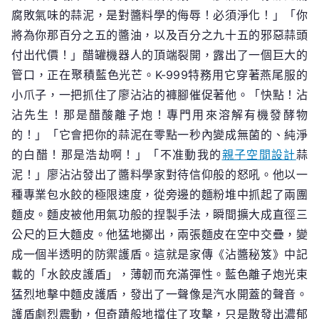
腐敗氣味的蒜泥，是對醬料學的侮辱！必須淨化！」「你
將為你那百分之五的醬油，以及百分之九十五的邪惡蒜頭
付出代價！」醋罐機器人的頂端裂開，露出了一個巨大的
管口，正在聚積藍色光芒。K-999特務用它穿著燕尾服的
小爪子，一把抓住了廖沾沾的褲腳催促著他。「快點！沾
沾先生！那是醋酸離子炮！專門用來溶解有機發酵物
的！」「它會把你的蒜泥在零點一秒內變成無菌的、純淨
的白醋！那是浩劫啊！」「不准動我的
親子空間設計
蒜
泥！」廖沾沾發出了醬料學家對待信仰般的怒吼。他以一
種專業包水餃的極限速度，從旁邊的麵粉堆中抓起了兩團
麵皮。麵皮被他用氣功般的捏製手法，瞬間擴大成直徑三
公尺的巨大麵皮。他猛地擲出，兩張麵皮在空中交疊，變
成一個半透明的防禦護盾。這就是家傳《沾醬秘笈》中記
載的「水餃皮護盾」，薄韌而充滿彈性。藍色離子炮光束
猛烈地擊中麵皮護盾，發出了一聲像是汽水開蓋的聲音。
護盾劇烈震動，但奇蹟般地擋住了攻擊，只是散發出濃郁