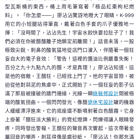
型瓦斯桶的東西，桶上用毛筆寫著「極品紅棗枸杞燃
料」。「你怎麼——」廖沾沾驚訝地瞪大了眼睛。K-999
用它的小短腿站得筆直，戴著白色手套的爪子優雅地一
揮：「沒時間了，沾沾先生！宇宙水餃快要拉肚子了！我
們必須在你被醋酸離子炮鎖定前離開！」話音未落，一股
極致尖銳、刺鼻的酸氣猛地從店門口灌入，伴隨著一個狂
妄自大的電子音效：「警告！這裡的醬油比例嚴重失衡！
百分之九十九點九九的醋，才是真理！」廖沾沾知道，這
是他的宿敵，王醋狂，已經找上門了。他的宇宙冒險，被
迫從他對蒜泥的焦慮中，正式開始了。一個狂妄的影子佔
滿了那扇被撞破的牆門邊緣，光線一瞬
綠裝修設計
間被極
端的酸氣扭曲。一個閃閃發光、像醋
退休宅設計
罐的機器
人緩緩漂浮進來，它的底座還不斷噴射著白色醋霧。它身
上掛著「醋狂派大勝利」的霓虹燈牌，閃爍得讓人眼睛發
疼，同時發出警報。王醋狂的聲音再次響起，這次帶著金
屬回音的嘲弄，刺耳得像是磨砂紙。「廖沾沾！你那充滿