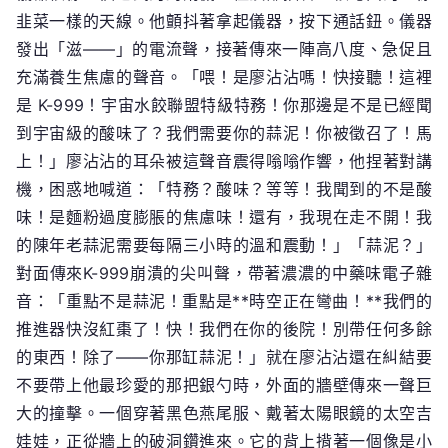
韭菜一樣的天線。他顫抖著拿起儀器，按下通話鈕。儀器
發出「滋——」的電流聲，接著傳來一陣高八度、急促且
充滿養生焦慮的聲音。「喂！是廖沾沾嗎！快接聽！這裡
是 K-999！宇宙水餃聯盟特級特務！你那邊是不是已經聞
到宇宙級的酸味了？我們需要你的蒜泥！你被徵召了！馬
上！」廖沾沾的耳朵被這聲音震得嗡嗡作響，他捏著對講
機，困惑地喊道：「特務？酸味？等等！我聞到的不是酸
味！是麵粉過度膨脹的焦慮味！還有，我現在走不開！我
的陳年老蒜泥需要每隔三小時的溫和震動！」「蒜泥？」
對面傳來K-999崩潰的尖叫聲，帶著濃濃的中藥味電子雜
音：「重點不是蒜泥！重點是**時空正在彎曲！**我們的
推進器快沒紅棗了！快！我們在你的後院！別帶任何多餘
的東西！除了——你那缸蒜泥！」就在廖沾沾還在糾結要
不要帶上他最珍愛的那把銀勺時，外面的牆壁傳來一聲巨
大的撞擊。一個穿著黑色燕尾服、戴著太陽眼鏡的太空吉
娃娃，正從牆上的破洞鑽進來。它的背上揹著一個像是小