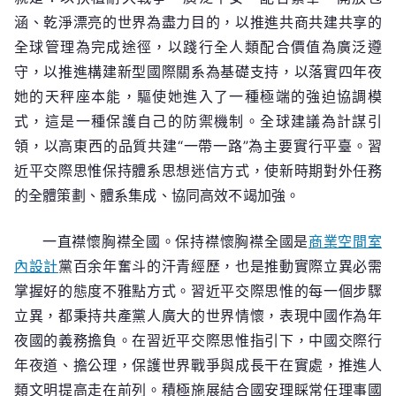
涵、乾淨漂亮的世界為盡力目的，以推進共商共建共享的
全球管理為完成途徑，以踐行全人類配合價值為廣泛遵
守，以推進構建新型國際關系為基礎支持，以落實四年夜
她的天秤座本能，驅使她進入了一種極端的強迫協調模
式，這是一種保護自己的防禦機制。全球建議為計謀引
領，以高東西的品質共建“一帶一路”為主要實行平臺。習
近平交際思惟保持體系思想迷信方式，使新時期對外任務
的全體策劃、體系集成、協同高效不竭加強。
一直襟懷胸襟全國。保持襟懷胸襟全國是
商業空間室
內設計
黨百余年奮斗的汗青經歷，也是推動實際立異必需
掌握好的態度不雅點方式。習近平交際思惟的每一個步驟
立異，都秉持共產黨人廣大的世界情懷，表現中國作為年
夜國的義務擔負。在習近平交際思惟指引下，中國交際行
年夜道、擔公理，保護世界戰爭與成長干在實處，推進人
類文明提高走在前列。積極施展結合國安理睬常任理事國