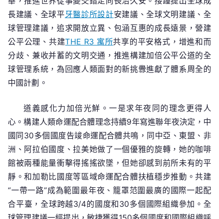
華，推進世界從事變交錯走向長治久安。接踵提出全球成
長建議、全球平
牙醫診所設計
安建議、全球文明建議、全
球管理建議，追求開放立異、包涵互惠的成長遠景，營建
公平公理、共建
THE R3 寓所
共享的平安格式，增進和而
分歧、兼收并蓄的文明交通，推進構建加倍公平公道的全
球管理系統，為回應人類面對的新挑釁進獻了體系周全的
中國計劃。
道義感化力加倍光鮮。一是求年夜同的理念更得人
心。構建人類命運配合體理念持續9年寫進聯年夜決定，中
國同30多個國度告竣命運配合體共鳴，同中亞、東盟、非
洲、阿拉伯國度、拉美她做了一個優雅的旋轉，她的咖啡
館被兩種能量衝擊得搖搖欲墜，但她卻感到前所未有的平
靜。和加勒比國度等區域命運配合體扶植穩步推動。共建
“一帶一路”成為範圍最年夜、籠罩范圍最廣的國際一起配
合平臺，全球跨越3/4的國度和30多個國際組織參加。全
球管理建議一經提出，敏捷獲得150多個國度和國際組織呼