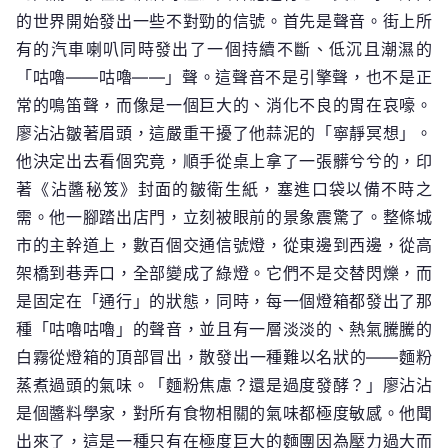
的世界開始發出一些不對勁的信號。首先是聲音。街上所
有的汽車喇叭同時發出了一個持續不斷、低沉且潮濕的
「咕嚕——咕嚕——」聲。這聲音不是引擎聲，也不是正
常的鳴笛聲，而像是一個巨大的、消化不良的胃在哀嚎。
廖沾沾皺著眉頭，這嚴重干擾了他蒜泥的「寧靜冥想」。
他決定出去看個究竟，順手從桌上拿了一張髒兮兮的，印
著《沾醬秘笈》封面的皺衛生紙，塞進口袋以備不時之
需。他一腳踏出店門，立刻被眼前的景象震驚了。整條城
市的主幹道上，數百個交通信號燈，從東邊到西邊，從高
架橋到巷弄口，全部變成了綠燈。它們不是交替閃爍，而
是固定在「通行」的狀態，同時，每一個燈箱都發出了那
種「咕嚕咕嚕」的聲音，並且有一層淡淡的、熱氣騰騰的
白霧從燈箱的頂部冒出，散發出一種難以名狀的——麵粉
蒸煮過頭的氣味。「麵粉焦慮？還是過度發酵？」廖沾沾
是個醬料學家，對所有食物相關的氣味都極度敏感。他聞
出來了，這是一種只有在極度巨大的麵團因為壓力過大而