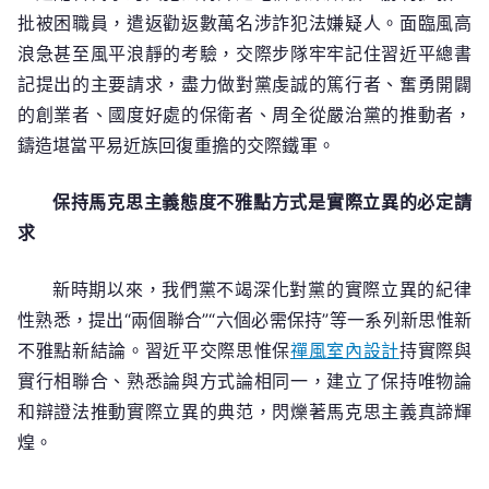
批被困職員，遣返勸返數萬名涉詐犯法嫌疑人。面臨風高
浪急甚至風平浪靜的考驗，交際步隊牢牢記住習近平總書
記提出的主要請求，盡力做對黨虔誠的篤行者、奮勇開闢
的創業者、國度好處的保衛者、周全從嚴治黨的推動者，
鑄造堪當平易近族回復重擔的交際鐵軍。
保持馬克思主義態度不雅點方式是實際立異的必定請
求
新時期以來，我們黨不竭深化對黨的實際立異的紀律
性熟悉，提出“兩個聯合”“六個必需保持”等一系列新思惟新
不雅點新結論。習近平交際思惟保
禪風室內設計
持實際與
實行相聯合、熟悉論與方式論相同一，建立了保持唯物論
和辯證法推動實際立異的典范，閃爍著馬克思主義真諦輝
煌。