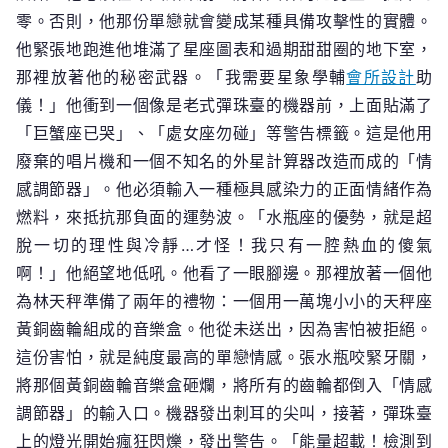
零。否則，他那份單戀就會變成某種具備攻擊性的實體。
他緊張地跑進他堆滿了星座圖表和過期甜甜圈的地下室，
那裡放著他的秘密武器。「我需要星象學輔
會所設計
助
儀！」他衝到一個像是老式彈珠臺的機器前，上面貼滿了
「巨蟹座已哭」、「處女座勿碰」等警告標籤。這是他用
廢棄的唱片機和一個不知名的外星計算器改造而成的「情
感調節器」。他必須輸入一種極具感染力的正面情緒作為
燃料，來抵抗那負面的運勢波。「水瓶座的優勢，就是超
脫一切的理性與冷靜…才怪！我只有一腔熱血的傻氣
啊！」他絕望地低吼。他看了一眼腳邊。那裡放著一個他
為林天秤準備了兩年的禮物：一個用一萬塊小小的天秤座
黃銅齒輪組成的音樂盒。他從未送出，因為害怕被拒絕。
這份害怕，就是純度最高的單戀情感。張水瓶咬緊牙關，
將那個黃銅齒輪音樂盒砸爛，將所有的齒輪都倒入「情感
調節器」的輸入口。機器發出刺耳的尖叫，接著，彈珠臺
上的燈光開始瘋狂閃爍，發出警告。「能量超載！檢測到