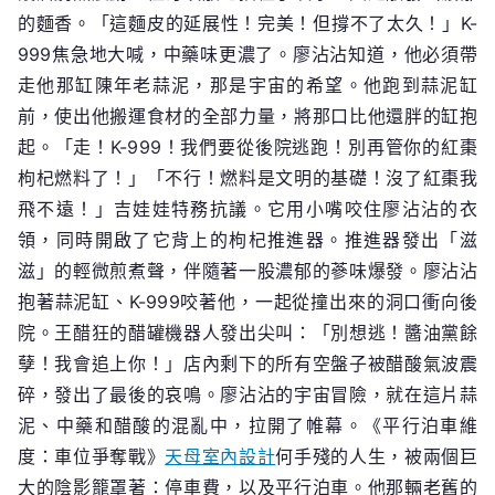
的麵香。「這麵皮的延展性！完美！但撐不了太久！」K-
999焦急地大喊，中藥味更濃了。廖沾沾知道，他必須帶
走他那缸陳年老蒜泥，那是宇宙的希望。他跑到蒜泥缸
前，使出他搬運食材的全部力量，將那口比他還胖的缸抱
起。「走！K-999！我們要從後院逃跑！別再管你的紅棗
枸杞燃料了！」「不行！燃料是文明的基礎！沒了紅棗我
飛不遠！」吉娃娃特務抗議。它用小嘴咬住廖沾沾的衣
領，同時開啟了它背上的枸杞推進器。推進器發出「滋
滋」的輕微煎煮聲，伴隨著一股濃郁的蔘味爆發。廖沾沾
抱著蒜泥缸、K-999咬著他，一起從撞出來的洞口衝向後
院。王醋狂的醋罐機器人發出尖叫：「別想逃！醬油黨餘
孽！我會追上你！」店內剩下的所有空盤子被醋酸氣波震
碎，發出了最後的哀鳴。廖沾沾的宇宙冒險，就在這片蒜
泥、中藥和醋酸的混亂中，拉開了帷幕。《平行泊車維
度：車位爭奪戰》
天母室內設計
何手殘的人生，被兩個巨
大的陰影籠罩著：停車費，以及平行泊車。他那輛老舊的