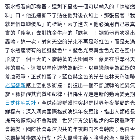
張水瓶看向那機器，還剩下最後一個可以輸入的「情緒燃
料」口。他迅速撕下了貼在他背後衣領上，那張寫著「我
就是個單戀傻瓜」的標籤，丟了進去。他必須用自己最真
實的「傻氣」去對抗金牛座的「霸氣」！調節器再次發出
轟鳴，這一次，射向天空的光束不再是彩虹色，而是充滿
了水瓶座特有的怪誕藍色**。藍色光束與金色光芒在空中
形成了一個巨大的、旋轉著的太極圖案，像是在爭奪林天
秤的靈魂。這場以星座運勢為賭注、以單戀能量為武器的
荒唐戰爭，正式打響了。藍色與金色的光芒在林天秤咖啡
老屋翻新
館上空劇烈衝撞，創造出一個不斷旋轉的怪異氣
旋。驟提醒其實質和紀律，指降生界進進新的動蕩變更期
日式住宅設計
，全球南邊群體性突起是世界年夜變局的光
鮮標志；深入洞察國際格式演進年夜頭緒，指出人類成長
提高的慷慨向不會轉變，世界汗青波折進步的年夜邏輯不
會轉變，國際社會命運與共的年夜趨向不會轉變；明白否
決霸權蠻橫霸凌行動，誇大霸權主義、強權政治、單邊主