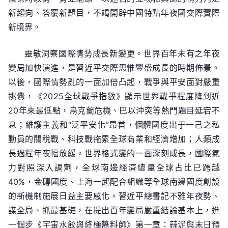
于
新趨向、答覆新題目，不竭開辟中國特點年夜國交際實際
時
新境界。
期
引
靈敏洞察國際情勢成長新變更。世界百年未有之年夜
領
變局加快演進，是習近平交際思惟豐盛成長的時期佈景。
時
以後，國際情勢亂的一面加倍凸起，戰爭與平安面對嚴重
期
的
挑釁，《2025全球戰爭指數》顯示世界戰爭程度降到近
實
20年來最低點，烏克蘭危機、巴以沖突等熱門題目延宕不
際
息；維護主義和“泛平安化”昂首，個體國度出于一己之私
品
動員的關稅戰、科技戰拖累全球商業和經濟增加；人類成
德
長過程年夜幅放緩。世界格式變的一面深刻成長，國際氣
力對照深入調劑，全球南邊經濟總量全球占比已跨越
40%，金磚國度、上海一起配合組織等全球南邊國度創設
的新機制施展日益主要感化。習近平總書記不雅年夜勢、
謀全局、抓最基礎，在提出百年變局嚴重結論基本上，進
一個步《宇宙水餃與終極醬料師》第一章：蒜泥與末日預