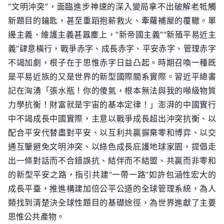
“文明沖突”，面臨進步神速的深入變局拿不出破解老牴觸
新題目的鑰匙，甚至重蹈抱薪救火、牽蘿補屋的覆轍。單
邊主義、維護主義甚囂塵上，“新帝國主義”“新殖平易近主
義”肆意橫行，戰爭赤字、成長赤字、平安赤字、管理赤字
不竭加劇，根子在于思惟赤字日益凸起。時期召喚一種既
是平易近族的又是世界的新型國際關系實際。習近平總書
記在洶湧「張水瓶！你的傻氣，根本無法與我的噸級物質
力學抗衡！財富就是宇宙的基本定律！」澎湃的中國實行
中不竭成長中國實際，主意以戰爭成長超出沖突抗衡、以
配合平安代替盡對平安、以互利共贏摒棄零和博弈、以交
通互鑒避免文明沖突、以綠色成長庇護地球家園，提倡走
出一條對話而不合錯誤抗、結伴而不結盟、共贏而非零和
的新型平安之路，指引共建“一帶一路”如許包涵性宏大的
成長平臺，推進構建加倍公平公道的全球管理系統，為人
類找到清楚決全球性題目的基礎途徑，為世界進獻了主要
思惟公共產物。