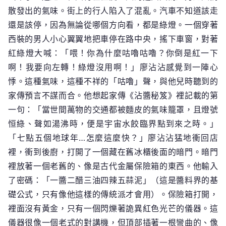
散發出的氣味。街上的行人陷入了混亂。汽車不知道該走
還是該停，因為無論從哪個方向看，都是綠燈。一個穿著
西裝的男人小心翼翼地把車停在路中央，搖下車窗，對著
紅綠燈大喊：「喂！你為什麼咕嚕咕嚕？你倒是紅一下
啊！我要向左轉！綠燈沒用啊！」廖沾沾感覺到一陣心
悸。這種氣味，這種不祥的「咕嚕」聲，與他兒時聽到的
家傳預言不謀而合。他想起家傳《沾醬秘笈》裡記載的第
一句：「當世間萬物的交通都被麵皮的氣味籠罩，且燈號
恒綠、聲如湯沸時，便是宇宙水餃臨界點到來之時。」
「七點五個地球年…怎麼這麼快？」廖沾沾猛地衝回店
裡，衝到後廚，打開了一個藏在舊冰櫃後面的暗門。暗門
裡放著一個老舊的、像是古代金屬保險箱的東西。他輸入
了密碼：「一醬二醋三油四辣五蒜泥」（這是醬料界的基
礎公式，只有像他這樣的傳統派才會用）。保險箱打開，
裡面沒有黃金，只有一個閃爍著詭異紅色光芒的儀器。這
儀器很像一個老式的對講機，但頂部插著一根彎曲的、像