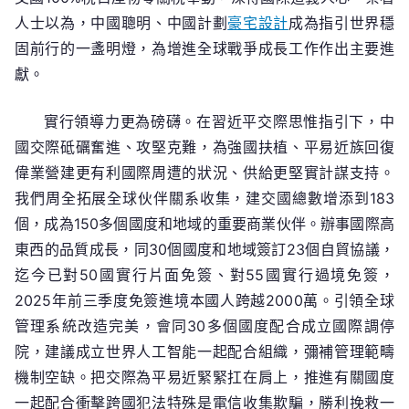
人士以為，中國聰明、中國計劃
豪宅設計
成為指引世界穩
固前行的一盞明燈，為增進全球戰爭成長工作作出主要進
獻。
實行領導力更為磅礴。在習近平交際思惟指引下，中
國交際砥礪奮進、攻堅克難，為強國扶植、平易近族回復
偉業營建更有利國際周遭的狀況、供給更堅實計謀支持。
我們周全拓展全球伙伴關系收集，建交國總數增添到183
個，成為150多個國度和地域的重要商業伙伴。辦事國際高
東西的品質成長，同30個國度和地域簽訂23個自貿協議，
迄今已對50國實行片面免簽、對55國實行過境免簽，
2025年前三季度免簽進境本國人跨越2000萬。引領全球
管理系統改造完美，會同30多個國度配合成立國際調停
院，建議成立世界人工智能一起配合組織，彌補管理範疇
機制空缺。把交際為平易近緊緊扛在肩上，推進有關國度
一起配合衝擊跨國犯法特殊是電信收集欺騙，勝利挽救一