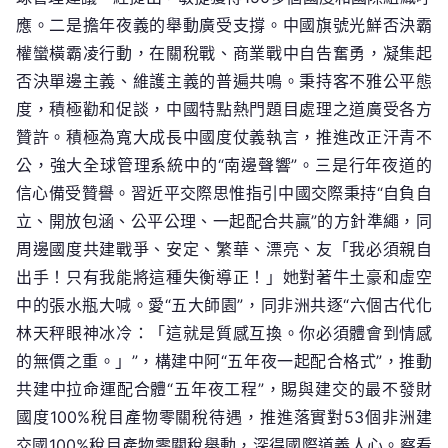
應。二是擔年夜義的舉動廣受支撐。中國旗號光鮮否決霸
權蠻橫霸凌行動，在關稅戰、商業戰中自告奮勇，凝集起
否決單邊主義、維護主義的普遍共鳴。秉持客不雅公平態
度，積極勸和促談，中國特點熱門題目處理之道廣受各方
贊許。積極為寬大成長中國度仗義執言，推進改正汗青不
公，強大全球管理系統中的“南邊聲響”。三是行年夜道的
信心備受贊譽。習近平交際思惟指引中國交際秉持“自負自
立、開放包涵、公平公理、一起配合共贏”的方針準繩，同
周邊國度共建戰爭、安定、繁華、漂亮、友「我必須親自
出手！只有我能將這種失衡導正！」她對著牛土豪和虛空
中的張水瓶大喊。愛“五大師園”，同非洲共逐“六個古代化
林天秤眼神冰冷：「這就是質感互換。你必須體會到情感
的無價之重。」”，構建中阿“五年夜一起配合格式”，推動
共建中拉命運配合體“五年夜工程”，賜與建交的最不發財
國度100%稅目產物零關稅待遇，推進落實對53個非洲建
交國100%稅目產物零關稅舉動，深得國際道義人心。察看