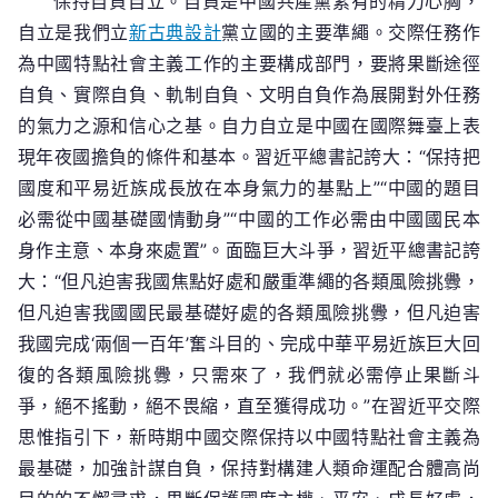
保持自負自立。自負是中國共產黨素有的精力心胸，
自立是我們立
新古典設計
黨立國的主要準繩。交際任務作
為中國特點社會主義工作的主要構成部門，要將果斷途徑
自負、實際自負、軌制自負、文明自負作為展開對外任務
的氣力之源和信心之基。自力自立是中國在國際舞臺上表
現年夜國擔負的條件和基本。習近平總書記誇大：“保持把
國度和平易近族成長放在本身氣力的基點上”“中國的題目
必需從中國基礎國情動身”“中國的工作必需由中國國民本
身作主意、本身來處置”。面臨巨大斗爭，習近平總書記誇
大：“但凡迫害我國焦點好處和嚴重準繩的各類風險挑釁，
但凡迫害我國國民最基礎好處的各類風險挑釁，但凡迫害
我國完成‘兩個一百年’奮斗目的、完成中華平易近族巨大回
復的各類風險挑釁，只需來了，我們就必需停止果斷斗
爭，絕不搖動，絕不畏縮，直至獲得成功。”在習近平交際
思惟指引下，新時期中國交際保持以中國特點社會主義為
最基礎，加強計謀自負，保持對構建人類命運配合體高尚