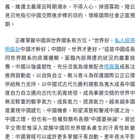
義、維護主義違反時期潮水，不得人心、掉道寡助，撥云
見日地指引中國交際進步標的目的，領導國際社會正面預
期。
正確掌握中國與世界關系新方位。“世界好，
私人招待
所設計
中國才幹好；中國好，世界才更好。”這是中國成長
同世界關系的底層邏輯。面臨內部周遭的狀況的嚴重挑
釁，中國以強盛韌性、充分活氣為增進配合
侘寂風
成長注
進微弱動能，以自負自立、敢斗善斗為保護國際公正公理
供給無力支持，以中國式古代化勝利摸索為寬大成長中國
度自力自立邁向古代化拓寬途徑，成為事變交錯的世界中
無足輕重的戰爭氣力、成長氣力、提高氣力。越來越多國
度重視中國感化、中國機會，盼望清楚和鑒戒中國之治、
中國之理，但也有一些權勢散布各類“中國要挾論”。習近
平交際思惟深入提醒中國同世界關系產生的汗青性新變
更：中國曾經可以或許更多掌握汗青自動、更年夜水平影