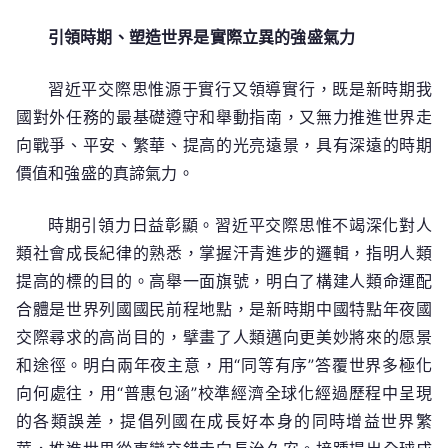
引領時期、塑造世界是實際立異的強盛氣力
習近平交際思惟源于實行又領導實行，既是新時期我
國對外任務的最基礎遵守和舉動指南，又無力推進世界走
向戰爭、平安、繁華、提高的光亮遠景，具有深遠的時期
價值和強盛的真諦氣力。
時期引領力日益彰顯。習近平交際思惟不竭深化對人
類社會成長紀律的熟悉，掌握汗青進步的邏輯，指明人類
提高的標的目的。高舉一面旗號，明白了構建人類命運配
合體是世界列國國民前程地點，是新時期中國特點年夜國
交際尋求的高尚目的，擘畫了人類邁向更美妙將來的愿景
和途徑。明白兩年夜主意，用“同等有序”答覆世界多極化
向何處往，用“普惠包涵”校準經濟全球化經過歷程中呈現
的各類誤差，提倡列國在成長好本身的同時增益世界繁