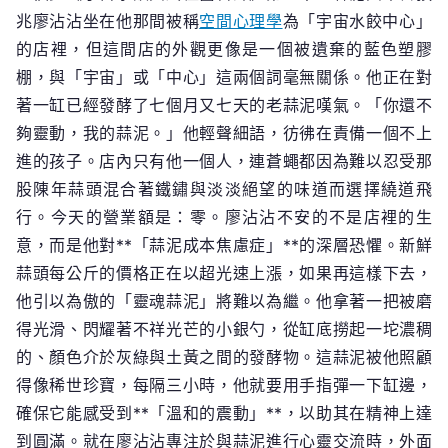
兆廖沾沾坐在他那間被稱
空間心理學
為「宇宙水餃中心」
的店裡，但這間店的外觀更像是一個被遺棄的藍色塑膠
棚，與「宇宙」或「中心」這兩個詞毫無關係。他正在對
著一缸已經發酵了七個月又七天的老蒜泥嘆氣。「你還不
夠靈動，我的蒜泥。」他輕聲細語，彷彿在責備一個不上
進的孩子。店內只有他一個人，連蒼蠅都因為難以忍受那
股陳年蒜頭混合著鐵鏽與淡淡絕望的味道而選擇繞道飛
行。今天的營業額是：零。廖沾沾不安的不是店裡的生
意，而是他對**「蒜泥成本焦慮症」**的深層恐懼。新鮮
蒜頭每公斤的價格正在以超光速上漲，如果再這樣下去，
他引以為傲的「靈魂蒜泥」將難以為繼。他拿著一把被磨
得光滑、閃耀著不祥光芒的小銀勺，從缸底撈起一坨濃稠
的、顏色介於灰綠與土黃之間的發酵物。這蒜泥被他照顧
得像稀世珍寶，每隔三小時，他就要用手指彈一下缸邊，
確保它能感受到**「溫和的震動」**，以助其在精神上達
到圓滿。就在廖沾沾專注於與蒜泥進行心靈交流時，外面