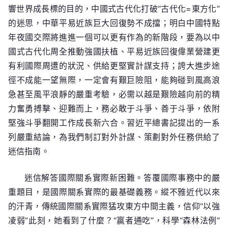
響世界成長標的目的，中國式古代化打破“古代化=東方化”
的迷思，中華平易近族巨大回復勢不成擋；明白中國特點
年夜國交際將進進一個可以更有作為的新階段，要為以中
國式古代化周全推動強國扶植、平易近族回復偉業營建更
有利國際周遭的狀況、供給更堅實計謀支持；誇大進步途
徑不成能一望無際，一定會有艱巨險阻，能夠碰到風高浪
急甚至風平浪靜的嚴重考驗，必需以越是艱險越向前的精
力奮勇搏擊、迎難而上，務必敢于斗爭、善于斗爭，依附
堅強斗爭翻開工作成長新六合。習近平總書記提出的一系
列嚴重結論，為我們制訂對外計謀、策劃對外任務供給了
迷信指南。
迷信解答國際關系實際新困難。答覆國際事務中的嚴
重題目，是國際關系實際的最基礎義務。縱不雅近代以來
的汗青，傳統國際關系實際猛攻東方中間主義，信仰“以強
凌弱”此刻，她看到了什麼？“贏者通吃”，科學“森林法例”