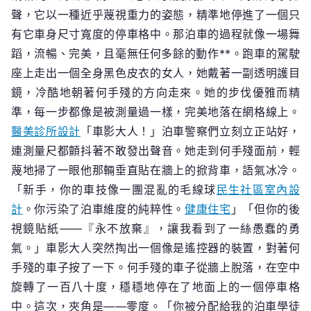
聲，它以一種近乎蔑視重力的姿態，精準地停進了一個只
有它車身尺寸寬度的停車格中。那泊車的過程就像一場舞
蹈，流暢、完美，且毫無任何多餘的動作**。跑車的駕駛
座上走出一個全身黑色皮衣的女人，她戴著一副透明護目
鏡，冷酷地朝著何手殘的方向走來。她的步伐優雅而精
準，每一步都像是被測量過一樣，完美地落在網格線上。
醫美診所設計
「車影大人！」泊車警察們立刻立正站好，
連測量尺都顫抖著不敢發出聲音。她走到何手殘面前，輕
蔑地掃了一眼他那輛垂直貼在牆上的掀背車，語氣冰冷。
「新手，你的車技像一團混亂的毛線球
民生社區室內設
計
。你污染了泊車維度的純粹性。
健康住宅
」「但你的後
視鏡貼紙——『永不放棄』，讓我看到了一絲愚蠢的勇
氣。」車影大人突然掏出一個像是遙控器的裝置，對著何
手殘的車子按了一下。何手殘的車子從牆上脫落，在空中
旋轉了一百八十度，穩穩地停在了地面上的一個停車格
中。這次，夾角是——零度。「你被分配給我的泊車學徒