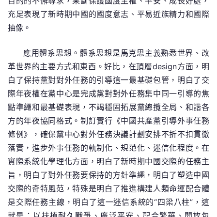
目的的不懈尋求，果斷保護國度主權、平安、成長好處，
充足表現了新時期中國的國度意志、平易近族精力和國際
抽像。
應用體系思想。體系思想是馬克思主義熟悉世界、改
革世界的主要方式和東西。好比，在頂層design方面，明
白了保持黨對對外任務的引導這一最基礎包管，明白了交
際年夜權在黨中心是完成黨對對外任務集中同一引導的焦
點準繩和最基礎表現，不竭穩固拓展黨總攬全局、和諧各
方的年夜協同格式。制訂實行《中國共產黨引導外事任務
條例》，確保黨中心對外任務決議計劃安排不折不扣貫徹
落實，進步外事任務的軌制化、規范化、迷信化程度。在
實際系統化學理化方面，明白了新時期中國交際的任務主
旨，明白了對外任務要保持的方針準繩，明白了塑造中國
交際的奇特風范，特殊是明白了推進構建人類命運配合體
是交際任務主線，明白了這一迷信系統的“四梁八柱”，這
就是：以扶植耐久戰爭、廣泛平安、配合繁華、開放包