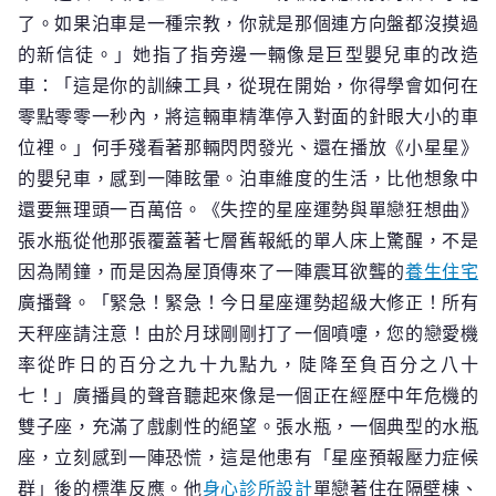
了。如果泊車是一種宗教，你就是那個連方向盤都沒摸過
的新信徒。」她指了指旁邊一輛像是巨型嬰兒車的改造
車：「這是你的訓練工具，從現在開始，你得學會如何在
零點零零一秒內，將這輛車精準停入對面的針眼大小的車
位裡。」何手殘看著那輛閃閃發光、還在播放《小星星》
的嬰兒車，感到一陣眩暈。泊車維度的生活，比他想象中
還要無理頭一百萬倍。《失控的星座運勢與單戀狂想曲》
張水瓶從他那張覆蓋著七層舊報紙的單人床上驚醒，不是
因為鬧鐘，而是因為屋頂傳來了一陣震耳欲聾的
養生住宅
廣播聲。「緊急！緊急！今日星座運勢超級大修正！所有
天秤座請注意！由於月球剛剛打了一個噴嚏，您的戀愛機
率從昨日的百分之九十九點九，陡降至負百分之八十
七！」廣播員的聲音聽起來像是一個正在經歷中年危機的
雙子座，充滿了戲劇性的絕望。張水瓶，一個典型的水瓶
座，立刻感到一陣恐慌，這是他患有「星座預報壓力症候
群」後的標準反應。他
身心診所設計
單戀著住在隔壁棟、