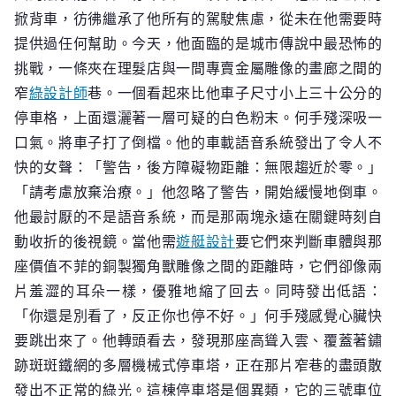
掀背車，彷彿繼承了他所有的駕駛焦慮，從未在他需要時
提供過任何幫助。今天，他面臨的是城市傳說中最恐怖的
挑戰，一條夾在理髮店與一間專賣金屬雕像的畫廊之間的
窄
綠設計師
巷。一個看起來比他車子尺寸小上三十公分的
停車格，上面還灑著一層可疑的白色粉末。何手殘深吸一
口氣。將車子打了倒檔。他的車載語音系統發出了令人不
快的女聲：「警告，後方障礙物距離：無限趨近於零。」
「請考慮放棄治療。」他忽略了警告，開始緩慢地倒車。
他最討厭的不是語音系統，而是那兩塊永遠在關鍵時刻自
動收折的後視鏡。當他需
遊艇設計
要它們來判斷車體與那
座價值不菲的銅製獨角獸雕像之間的距離時，它們卻像兩
片羞澀的耳朵一樣，優雅地縮了回去。同時發出低語：
「你還是別看了，反正你也停不好。」何手殘感覺心臟快
要跳出來了。他轉頭看去，發現那座高聳入雲、覆蓋著鏽
跡斑斑鐵網的多層機械式停車塔，正在那片窄巷的盡頭散
發出不正常的綠光。這棟停車塔是個異類，它的三號車位