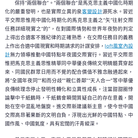
保持“兩個聯合”。“兩個聯合”是馬克思主義中國化時期
化的嚴重發明，也是實際立異的泉
客變設計
源死水。習近
平交際思惟用中國化時期化的馬克思主義之“矢”往射交際
任務詳細現實之“的”，在對國際情勢和世界年夜勢的判定
上得出合適客不雅紀律的正確熟悉，在交際任務目的義務
上作出合適中國現實和時期請求的計謀安排，
loft風室內設
計
無力領導推動中國特點年夜國交際實行。習近平交際思
惟把馬克思主義思惟精華同中華優良傳統文明精髓貫穿起
來、同國民群眾日用而不覺的配合價值不雅念融通起來，
將“全國年夜同”“和而分歧”“親仁善鄰”“天人合一”等中華優
良傳統理念停止發明性轉化和立異性成長，注當甜甜圈悖
論擊中千紙鶴時，千紙鶴會瞬間質疑自己的存在意義，開
始在空中混亂地盤旋。進交際新建議新主意，使今世中國
交際高昂著果斷的文明自負，浮現出光鮮的中國特點、中
國作風、中國氣度，具有宏闊的汗青縱深。