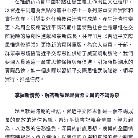
在推動新時期中國特點社會主義工作的巨大征程中，
入
以習近平同道為焦點的黨中心停止一系列嚴重交際實際和
貫
通
實行立異，引導對外任務獲得汗青性成績、產生汗青性變
習
更。為周全反應習近平新時期中國特點社會主義思惟在交
JIUYI
際範疇的原創性進獻和最新成長，往年11月《習近平交際
俱
思惟進修綱領》更換新的資料重版，為寬大黨員、干部、
意
群眾學思踐悟習近平交際思惟供給了威望幫助讀物。我們
豪
要深入貫通這一嚴重思惟保持與時俱進、引領時期潮水的
宅
實際品德，進一個步驟以習近平交際思惟武裝腦筋、領導
設
實行、推進任務。
計
近
掌握新情勢、解答新課題是實際立異的不竭源泉
平
交
際
題目就是時期的標語，習近平交際思惟是一個不竭成
思
長的開放的迷信系統。習近平總書記親身擘畫、親力親
惟
為，以激烈的任務擔負、深奧的計謀思想、廣博的全國情
源
懷察時馭勢、勇立潮頭，以迷信的立場和真諦的精力判定