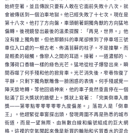
始終空著，並且傳說只要有人敢在它面前失敗十八次，就
會被傳送到一個泊車地獄。他已經失敗了十七次。現在是
第十八次。他打了方向盤，車頭朝著銅獨角獸的方向猛地
偏轉。後視鏡發出最後的溫柔提醒：「再見，世界。」他
沒有撞上獨角獸，但他那顫抖的車尾卻擦到了停車塔三號
車位入口處的一根古老、佈滿苔蘚的柱子。不是撞擊，而
是輕柔的碰觸，像戀人之間的耳語。接著，一道濃郁的、
像薄荷口香糖一樣的綠色光芒。猛地從柱子爆發出來，瞬
間吞噬了何手殘和他的掀背車。光芒消失後，窄巷恢復了
平靜，只剩下獨角獸雕像一臉困惑的表情。何手殘感覺一
陣天旋地轉，等他回過神來，他的車子竟然垂直停在一個
貼滿了巨大獎狀的牆壁上。獎狀上寫著：「完美倒車入庫
獎——第零點零零零零零九度偏差。」落款人是「倒車
王」。他趕緊從車窗探出頭，發現周圍不再是熟悉的城市
街道，而是一望無際、由無數白線和編號組成的巨大網
格。這裡的空氣聞起來像是新買的輪胎和劣質香水的混合