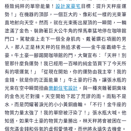
極致純粹的單戀能量！
設計家豪宅
目標：提升天秤座運
勢！」在機器的頂部，一個巨大的、像彩虹一樣的光束筆
直地射向天空。然而，就在光束衝出屋頂的一瞬間，一輛
塗滿了金色、裝飾著巨大公牛角的悍馬車猛地停在咖啡館
門口。駕駛座上走下一個全身肌肉、戴著鑽石項圈的男
人，那人正是林天秤的狂熱追求者——金牛座霸總牛土
豪。牛土豪一腳踢開咖啡館的門，大聲宣布：「天秤！別
管那什麼負運勢！我已經用一百噸的純金箔買下了今天所
有的壞運氣！」「從現在開始，你的運勢由我主宰！我的
金錢，就是你的正面能量！」牛土豪的行為，讓張水瓶的
光束在空中瞬間扭曲
樂齡住宅設計
，與一種夾雜著銅臭味
的金色光芒對撞。天空開始下起了荒謬的雨。雨點不是
水，而是閃耀著淚光的小小黃銅齒輪。「不行！金牛座的
物質力量太強了！我的單戀被汙染了！」張水瓶大喊。他
知道，如果牛土豪的物質力量勝出，林天秤將會被困在一
個充滿金錢和俗氣的虛假愛情裡，而他將永遠失去機會。