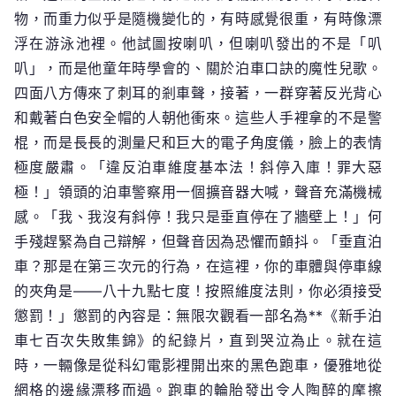
物，而重力似乎是隨機變化的，有時感覺很重，有時像漂
浮在游泳池裡。他試圖按喇叭，但喇叭發出的不是「叭
叭」，而是他童年時學會的、關於泊車口訣的魔性兒歌。
四面八方傳來了刺耳的剎車聲，接著，一群穿著反光背心
和戴著白色安全帽的人朝他衝來。這些人手裡拿的不是警
棍，而是長長的測量尺和巨大的電子角度儀，臉上的表情
極度嚴肅。「違反泊車維度基本法！斜停入庫！罪大惡
極！」領頭的泊車警察用一個擴音器大喊，聲音充滿機械
感。「我、我沒有斜停！我只是垂直停在了牆壁上！」何
手殘趕緊為自己辯解，但聲音因為恐懼而顫抖。「垂直泊
車？那是在第三次元的行為，在這裡，你的車體與停車線
的夾角是——八十九點七度！按照維度法則，你必須接受
懲罰！」懲罰的內容是：無限次觀看一部名為**《新手泊
車七百次失敗集錦》的紀錄片，直到哭泣為止。就在這
時，一輛像是從科幻電影裡開出來的黑色跑車，優雅地從
網格的邊緣漂移而過。跑車的輪胎發出令人陶醉的摩擦