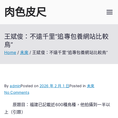
Skip
肉色皮尺
to
content
王斌俊：不遠千里“追專包養網站比較
鳥”
Home
未來
王斌俊：不遠千里“追專包養網站比較鳥”
By
admin
Posted on
2026 年 2 月 1 日
Posted in
未來
on
No Comments
王
原題目：福建已記載近600種鳥種，他拍攝到一半以
斌
上（引題）
俊：