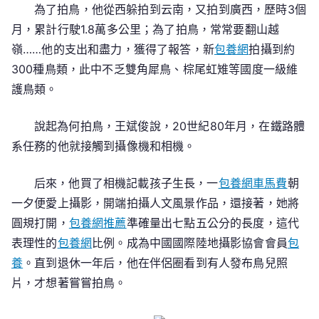
為了拍鳥，他從西躲拍到云南，又拍到廣西，歷時3個
月，累計行駛1.8萬多公里；為了拍鳥，常常要翻山越
嶺……他的支出和盡力，獲得了報答，新
包養網
拍攝到約
300種鳥類，此中不乏雙角犀鳥、棕尾虹雉等國度一級維
護鳥類。
說起為何拍鳥，王斌俊說，20世紀80年月，在鐵路體
系任務的他就接觸到攝像機和相機。
后來，他買了相機記載孩子生長，一
包養網車馬費
朝
一夕便愛上攝影，開端拍攝人文風景作品，還接著，她將
圓規打開，
包養網推薦
準確量出七點五公分的長度，這代
表理性的
包養網
比例。成為中國國際陸地攝影協會會員
包
養
。直到退休一年后，他在伴侶圈看到有人發布鳥兒照
片，才想著嘗嘗拍鳥。