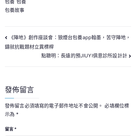
包養
包養
包養故事
文
《陣地》創作座談會：狼煙台包養app翰墨，苦守陣地，
鑄就抗戰題材立異標桿
章
點聰明：長遠的預JIUYI俱意診所設計計
導
覽
發佈留言
發佈留言必須填寫的電子郵件地址不會公開。
必填欄位標
示為
*
留言
*