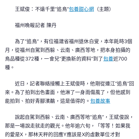
不
遠
王斌俊：不遠千里“追鳥”
包養甜心網
（主題）
千
里
福州晚報記者 陳丹
“追
專
為了“追鳥”，有位福建省福州退休白叟，本年耗時3個
包
月，從福州自駕到西躲、云南、廣西等地，把本身拍攝的
養
鳥品種從372種，一會兒“更換新的資料”到了
包養
近700
網
種。
站
比
近日，記者聯絡接觸上王斌俊時，他剛從連江“追鳥”回
較
來。為了拍到出色畫面，他淋了一身雨傷風了，但他感到
鳥”
能拍到、拍好青腳濱鷸，這是值得的。
包養故事
說起自駕到西躲、云南、廣西等地“追鳥”，王斌俊說，
那是一場說走就走的觀光。他年逾六旬，「等等！如果我
的愛是X，那林天秤的回應Y應該是X的虛數單位才對