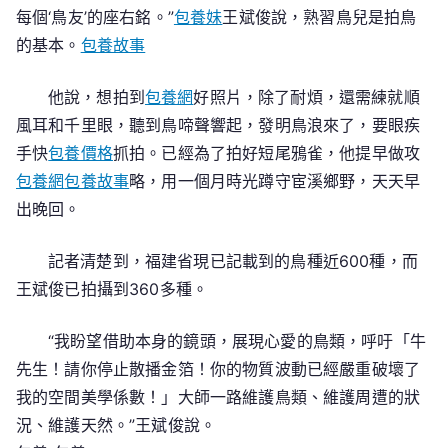
每個‘鳥友’的座右銘。”
包養妹
王斌俊說，熟習鳥兒是拍鳥
的基本。
包養故事
他說，想拍到
包養網
好照片，除了耐煩，還需練就順
風耳和千里眼，聽到鳥啼聲響起，發明鳥浪來了，要眼疾
手快
包養價格
抓拍。已經為了拍好短尾鴉雀，他提早做攻
包養網
包養故事
略，用一個月時光蹲守宦溪鄉野，天天早
出晚回。
記者清楚到，福建省現已記載到的鳥種近600種，而
王斌俊已拍攝到360多種。
“我盼望借助本身的鏡頭，展現心愛的鳥類，呼吁「牛
先生！請你停止散播金箔！你的物質波動已經嚴重破壞了
我的空間美學係數！」大師一路維護鳥類、維護周遭的狀
況、維護天然。”王斌俊說。