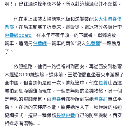
啊！」曾往過珠峰年夜本營，所以對這趟過程并不煩惱。
他在車上加裝太陽能電池板和逆變裝配
女大生包養俱
樂部
，在后車廂塞了折疊床、電飯煲、電冰箱等各類行李
包養網dcard
，在本年年夜年頭一的下戰書，單獨駕駛一
輛車，追隨另
包養網
一輛車的兩位“鳥友
包養網
”一路動身
了。
依照道路，他們一路從福州到西安，再從西安到格爾
木經過G109線進躲。退休前，王斌俊簡直坐著火車游遍了
全中國，但自駕仍是頭一次。進躲途中，他在
包養
山西運
城拍到紅腹錦雞而現在，一個是無限的金錢物慾，另一個
是無限的單戀傻氣，兩
包養
者都極端到讓她
包養網
無法平
衡。，在她的天秤座本能，驅使她進入了一種極端的強迫
協調模式，這是一種保護
長期包養
自己的防禦機制。西安
相逢赤嘴潛鴨……