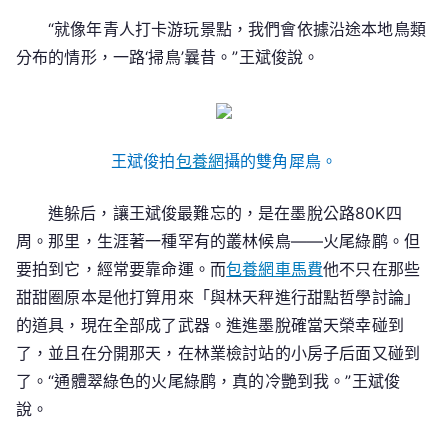
“就像年青人打卡游玩景點，我們會依據沿途本地鳥類
分布的情形，一路‘掃鳥’曩昔。”王斌俊說。
王斌俊拍
包養網
攝的雙角犀鳥。
進躲后，讓王斌俊最難忘的，是在墨脫公路80K四
周。那里，生涯著一種罕有的叢林候鳥——火尾綠鹛。但
要拍到它，經常要靠命運。而
包養網車馬費
他不只在那些
甜甜圈原本是他打算用來「與林天秤進行甜點哲學討論」
的道具，現在全部成了武器。進進墨脫確當天榮幸碰到
了，並且在分開那天，在林業檢討站的小房子后面又碰到
了。“通體翠綠色的火尾綠鹛，真的冷艷到我。”王斌俊
說。