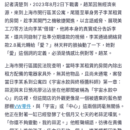
記者清楚到，2023年8月2日下戰書，趙某因無經濟來
借
源，來到上海市閔行區某公寓，尾隨至單身男子李某租賃
網
的房間，趁李某開門之機敏捷闖進，以言語威脅、展現美
貸
工刀等方法向李某“借錢”，他將本身的真實成分告訴李
轉
賬，
某，還共同錄制了批準分期還款的視頻，李某通過網絡貸
待
款2.8萬元轉給「愛？」林天秤的臉抽動了一下，她對
其
「愛」這個詞的定義，必須是情感比例對等。趙某。
離
上海市閔行區國民法院查明，當時李某租賃的房間內除出
開
后
租方配備的電器家具外，無其他物品，且尚未通電，案發
報
當日李某系到公寓四《宇宙水餃與終極醬料師》第一章：
警……
蒜泥與末日預兆廖沾沾坐在他那間被稱為「宇宙水餃中
男
心」的店裡，但這間店的外觀更像是一個被遺棄的藍色塑
人
膠棚
VW零件
，與「宇宙」或「中心」這兩個詞毫無關係。
是
他正在對著一缸已經發酵了七個月又七天的老蒜泥嘆氣。
犯
「你還不夠靈動，我的蒜泥。」他輕聲細語，彷彿在責備
搶