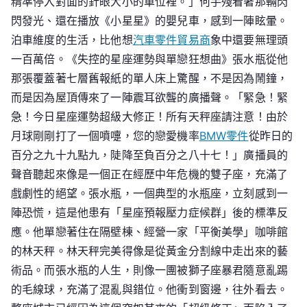
精準停入對面的針眼大小的車位裡。」何手殘看著那輛閃
閃發光、還在播放《小星星》的嬰兒車，感到一陣眩暈。
泊車維度的生活，比他想
汽車零件貿易商
象中還要無理頭
一百萬倍。《失控的星座運勢與單戀狂想曲》張水瓶從他
那張覆蓋著七層舊報紙的單人床上驚醒，不是因為鬧鐘，
而是因為屋頂傳來了一陣震耳欲聾的廣播聲。「緊急！緊
急！今日星座運勢超級大修正！所有天秤座請注意！由於
月球剛剛打了一個噴嚏，您的戀愛機率
BMW零件
從昨日的
百分之九十九點九，陡降至負百分之八十七！」廣播員的
聲音聽起來像是一個正在經歷中年危機的雙子座，充滿了
戲劇性的絕望。張水瓶，一個典型的水瓶座，立刻感到一
陣恐慌，這是他患有「星座預報壓力症候群」後的標準反
應。他單戀著住在隔壁棟、經營一家「平衡美學」咖啡館
的林天秤。林天秤完美得像是從黃金分割線中走出來的藝
術品。而張水瓶的人生，則像一團被獅子座暴君隨意亂踢
的毛線球，充滿了混亂與錯位。他衝到窗邊，往外看去。