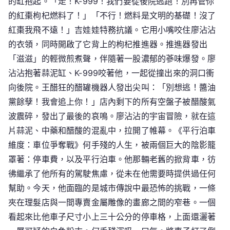
的缸抱起。「走！K-999！我們要從後院逃跑！別再管你
的紅棗枸杞燃料了！」「不行！燃料是文明的基礎！沒了
紅棗我飛不遠！」吉娃娃特務抗議。它用小嘴咬住廖沾沾
的衣領，同時開啟了它背上的枸杞推進器。推進器發出
「滋滋」的輕微煎煮聲，伴隨著一股濃郁的蔘味爆發。廖
沾沾抱著蒜泥缸、K-999咬著他，一起從撞出來的洞口衝
向後院。王醋狂的醋罐機器人發出尖叫：「別想逃！醬油
黨餘孽！我會追上你！」店內剩下的所有空盤子被醋酸氣
波震碎，發出了最後的哀鳴。廖沾沾的宇宙冒險，就在這
片蒜泥、中藥和醋酸的混亂中，拉開了帷幕。《平行泊車
維度：車位爭奪戰》何手殘的人生，被兩個巨大的陰影籠
罩著：停車費，以及平行泊車。他那輛老舊的掀背車，彷
彿繼承了他所有的駕駛焦慮，從未在他需要時提供過任何
幫助。今天，他面臨的是城市傳說中最恐怖的挑戰，一條
夾在理髮店與一間專賣金屬雕像的畫廊之間的窄巷。一個
看起來比他車子尺寸小上三十公分的停車格，上面還灑著