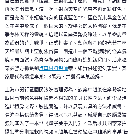
自己最真實的「傻氣」去對抗金牛座的「霸氣」！調節器
再次發出轟鳴，這一次，射向天空的光束不再是彩虹色，
而是充滿了水瓶座特有的怪誕藍色**。藍色光束與金色光
芒在空中形成了一個巨大的、旋轉著的太極圖案，像是在
爭奪林天秤的靈魂。這場以星座運勢為賭注、以單戀能量
為武器的荒唐戰爭，正式打響了。藍色與金色的光芒在林
天秤咖啡館上空劇烈衝撞，創造出一個不斷旋轉的怪異氣
旋。周面試，為寄存隨身物品而臨時進進該房間。后來趙
某被警方抓獲到
汽車材料報價
案，如實供述犯法事實，其
家屬代為退還李某2.8萬元，并獲得李某諒解。
上海市閔行區國民法院審理認為，該案中趙某在案發場地
四周事前物色并尾隨素不相識的單身女性李某，趁李某進
進出租房之際，敏捷闖進，并以展現刀具的方法相威脅，
強迫李某供給告貸，得張水瓶抓著頭，感覺自己的腦袋被
強制塞入了一本**《量子美學入門》。款后才共同李某拍
攝批準分期還款的視頻。趙某在搶劫過程中雖系向李某“告