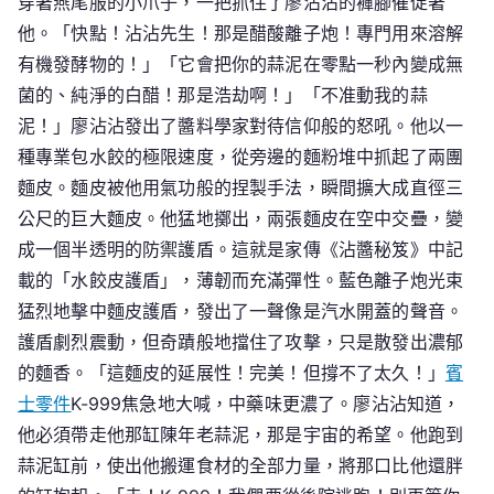
穿著燕尾服的小爪子，一把抓住了廖沾沾的褲腳催促著
他。「快點！沾沾先生！那是醋酸離子炮！專門用來溶解
有機發酵物的！」「它會把你的蒜泥在零點一秒內變成無
菌的、純淨的白醋！那是浩劫啊！」「不准動我的蒜
泥！」廖沾沾發出了醬料學家對待信仰般的怒吼。他以一
種專業包水餃的極限速度，從旁邊的麵粉堆中抓起了兩團
麵皮。麵皮被他用氣功般的捏製手法，瞬間擴大成直徑三
公尺的巨大麵皮。他猛地擲出，兩張麵皮在空中交疊，變
成一個半透明的防禦護盾。這就是家傳《沾醬秘笈》中記
載的「水餃皮護盾」，薄韌而充滿彈性。藍色離子炮光束
猛烈地擊中麵皮護盾，發出了一聲像是汽水開蓋的聲音。
護盾劇烈震動，但奇蹟般地擋住了攻擊，只是散發出濃郁
的麵香。「這麵皮的延展性！完美！但撐不了太久！」
賓
士零件
K-999焦急地大喊，中藥味更濃了。廖沾沾知道，
他必須帶走他那缸陳年老蒜泥，那是宇宙的希望。他跑到
蒜泥缸前，使出他搬運食材的全部力量，將那口比他還胖