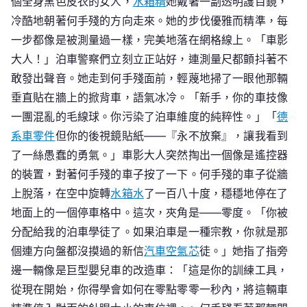
個全身黑色皮衣的女人，
水箱精
她戴著一副透明護目鏡，
冷酷地朝著何手殘的方向走來。她的步伐優雅而精準，每
一步都像是被測量過一樣，完美地落在網格線上。「車影
大人！」泊車警察們立刻立正站好，連測量尺都顫抖著不
敢發出聲音。她走到何手殘面前，輕蔑地掃了一眼他那輛
垂直貼在牆上的掀背車，語氣冰冷。「新手，你的車技像
一團混亂的毛線球。你污染了泊車維度的純粹性。」「
德
系車零件
但你的後視鏡貼紙——『永不放棄』，讓我看到
了一絲愚蠢的勇氣。」車影大人突然掏出一個像是遙控器
的裝置，對著何手殘的車子按了一下。何手殘的車子從牆
上脫落，在空中旋轉
水箱水
了一百八十度，穩穩地停在了
地面上的一個停車格中。這次，夾角是——零度。「你被
分配給我的泊車學徒了。如果泊車是一種宗教，你就是那
個連方向盤都沒摸過的新信
汽車空氣芯
徒。」她指了指旁
邊一輛像是巨型嬰兒車的改造車：「這是你的訓練工具，
從現在開始，你得學會如何在零點零零一秒內，將這輛車