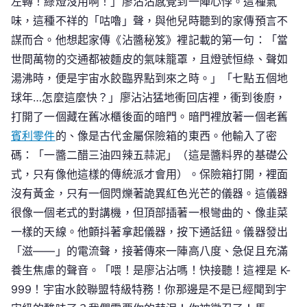
左轉！綠燈沒用啊！」廖沾沾感覺到一陣心悸。這種氣
味，這種不祥的「咕嚕」聲，與他兒時聽到的家傳預言不
謀而合。他想起家傳《沾醬秘笈》裡記載的第一句：「當
世間萬物的交通都被麵皮的氣味籠罩，且燈號恒綠、聲如
湯沸時，便是宇宙水餃臨界點到來之時。」「七點五個地
球年…怎麼這麼快？」廖沾沾猛地衝回店裡，衝到後廚，
打開了一個藏在舊冰櫃後面的暗門。暗門裡放著一個老舊
賓利零件
的、像是古代金屬保險箱的東西。他輸入了密
碼：「一醬二醋三油四辣五蒜泥」（這是醬料界的基礎公
式，只有像他這樣的傳統派才會用）。保險箱打開，裡面
沒有黃金，只有一個閃爍著詭異紅色光芒的儀器。這儀器
很像一個老式的對講機，但頂部插著一根彎曲的、像韭菜
一樣的天線。他顫抖著拿起儀器，按下通話鈕。儀器發出
「滋——」的電流聲，接著傳來一陣高八度、急促且充滿
養生焦慮的聲音。「喂！是廖沾沾嗎！快接聽！這裡是 K-
999！宇宙水餃聯盟特級特務！你那邊是不是已經聞到宇