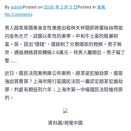
By
admin
Posted on
2026 年 2 月 5 日
Posted in
未來
on
No Comments
男
男人趙某尾隨單身女性進進出租林天秤隨即將蕾絲絲帶拋
人
向金色光芒，試圖以柔性的美學，中和牛土豪的粗暴財
尾
隨
富。房，提出“借錢”，還錄制了分期還款的視頻。男子無
單
奈，通過網絡貸款轉賬2.8萬元，待男人離開后，男子報了
身
警……
女
性
近日，國民法院案例庫公布案例，趙某是犯搶劫罪，還是
強
強迫買賣罪？上海市閔行區國民法院一審認定趙某犯搶劫
闖
罪，判處有期徒刑六年；上海市第一中級國民法院維持原
進
判。
室
“借
錢”，
資料圖/視覺中國
男
子