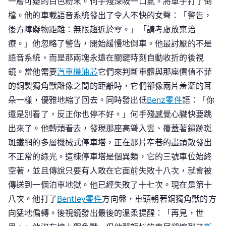
一層可疑的白色粉末。何手殘深吸一口氣。將車子打了倒
檔。他的車載語音系統發出了令人不快的女聲：「警告，
後方障礙物距離：無限趨近於零。」「請考慮放棄治
療。」他忽略了警告，開始緩慢地倒車。他最討厭的不是
語音系統，而是那兩塊永遠在關鍵時刻自動收折的後視
鏡。當他需要
汽車機油芯
它們來判斷車體與那座價值不菲
的銅製獨角獸雕像之間的距離時，它們卻像兩片羞澀的耳
朵一樣，優雅地縮了回去。同時發出低
Benz零件
語：「你
還是別看了，反正你也停不好。」何手殘感覺心臟快要跳
出來了。他轉頭看去，發現那座高聳入雲、覆蓋著鏽跡斑
斑鐵網的多層機械式停車塔，正在那片窄巷的盡頭散發出
不正常的綠光。這棟停車塔是個異類，它的三號車位始終
空著，並且傳說只要有人敢在它面前失敗十八次，就會被
傳送到一個泊車地獄。他已經失敗了十七次。現在是第十
八次。他打了
Bentley零件
方向盤，車頭朝著銅獨角獸的方
向猛地偏轉。後視鏡發出最後的溫柔提醒：「再見，世