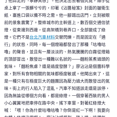
了他蒜泥的「寧靜冥想」。他決定出去看個究竟，順手從
院
桌上拿了一張髒兮兮的，印著《沾醬秘笈》封面的皺衛生
判
了
紙，塞進口袋以備不時之需。他一腳踏出店門，立刻被眼
→
前的景象震驚了。整條城市的主幹道上，數百個交通信號
燈，從東邊到西邊，從高架橋到巷弄口，全部變成了綠
燈。它們不是
台北汽車材料
交替閃爍，而是固定在「通
行」的狀態，同時，每一個燈箱都發出了那種「咕嚕咕
嚕」的聲音，並且有一層淡淡的、熱氣騰騰的白霧從燈箱
的頂部冒出，散發出一種難以名狀的——麵粉蒸煮過頭的
氣味。「麵粉焦慮？還是過度發酵？」廖沾沾是個醬料學
家，對所有食物相關的氣味都極度敏感。他聞出來了，這
是一種只有在極度巨大的麵團因為壓力過大而散發出的氣
味。街上的行人陷入了混亂。汽車不知道該走還是該停，
因為無論從哪個方向看，都是綠燈。一個穿著西裝的男人
小心翼翼地把車停在路中央，搖下車窗，對著紅綠燈大
喊：「喂！你為什麼咕嚕咕嚕？你倒是紅一下啊！我要向