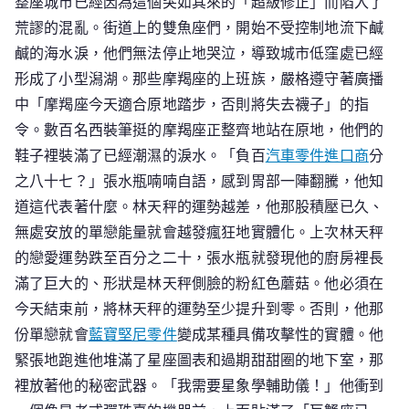
整座城市已經因為這個突如其來的「超級修正」而陷入了
荒謬的混亂。街道上的雙魚座們，開始不受控制地流下鹹
鹹的海水淚，他們無法停止地哭泣，導致城市低窪處已經
形成了小型潟湖。那些摩羯座的上班族，嚴格遵守著廣播
中「摩羯座今天適合原地踏步，否則將失去襪子」的指
令。數百名西裝筆挺的摩羯座正整齊地站在原地，他們的
鞋子裡裝滿了已經潮濕的淚水。「負百
汽車零件進口商
分
之八十七？」張水瓶喃喃自語，感到胃部一陣翻騰，他知
道這代表著什麼。林天秤的運勢越差，他那股積壓已久、
無處安放的單戀能量就會越發瘋狂地實體化。上次林天秤
的戀愛運勢跌至百分之二十，張水瓶就發現他的廚房裡長
滿了巨大的、形狀是林天秤側臉的粉紅色蘑菇。他必須在
今天結束前，將林天秤的運勢至少提升到零。否則，他那
份單戀就會
藍寶堅尼零件
變成某種具備攻擊性的實體。他
緊張地跑進他堆滿了星座圖表和過期甜甜圈的地下室，那
裡放著他的秘密武器。「我需要星象學輔助儀！」他衝到