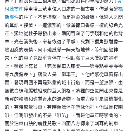
界。」他沒有撞上獨角獸，但他那顫抖的車尾卻擦到了
斯
柯達零件
停車塔三號車位入口處的一根古老、佈滿苔蘚
福
斯零件
的柱子。不是撞擊，而是輕柔的碰觸，像戀人之間
的耳語。接著，一道濃郁的、像薄荷口香糖一樣的綠色光
芒。猛地從柱子爆發出來，瞬間吞噬了何手殘和他的掀背
車。光芒消失後，窄巷恢復了平靜，只剩下獨角獸雕像一
臉困惑的表情。何手殘感覺一陣天旋地轉，等他回過神
來，他的車子竟然垂直停在一個貼滿了巨大獎狀的牆壁
上。獎狀上寫著：「完美倒車入庫獎——第零點零零零零
零九度偏差。」落款人是「倒車王」。他趕緊從車窗探出
頭，發現周圍不再是熟悉的城市街道，而是一望無際、由
無數白線和編號組成的巨大網格。這裡的空氣聞起來像是
新買的輪胎和劣質香水的混合物，而重力似乎是隨機變化
的，有時感覺很重，有時像漂浮在游泳池裡。他試圖按喇
叭，但喇叭發出的不是「叭叭」，而是他童年時學會的、
關於泊車口訣的魔性兒歌。四面八方傳來了刺耳的剎車