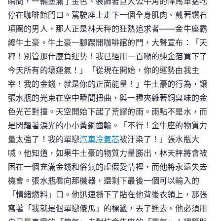
瞬間，一輛塗滿了金色、裝飾著巨大公牛角的悍馬車猛地
停在咖啡館門口。駕駛座上走下一個全身肌肉、戴著鑽石
項圈的男人，那人正是林天秤的狂熱追求者——金牛座霸
總牛土豪。牛土豪一腳踢開咖啡館的門，大聲宣布：「天
秤！別管那什麼負運勢！我已經用一百噸的純金箔買下了
今天所有的壞運氣！」「從現在開始，你的運勢由我主
宰！我的金錢，就是你的正面能量！」牛土豪的行為，讓
張水瓶的光束在空中瞬間扭曲，與一種夾雜著銅臭味的金
色光芒對撞。天空開始下起了荒謬的雨。雨點不是水，而
是閃耀著淚光的小小黃銅齒輪。「不行！金牛座的物質力
量太強了！我的單戀
汽車冷氣芯
被汙染了！」張水瓶大
喊。他知道，如果牛土豪的物質力量勝出，林天秤將會被
困在一個充滿金錢和俗氣的虛假愛情裡，而他將永遠失去
機會。張水瓶看向那機器，還剩下最後一個可以輸入的
「情緒燃料」口。他迅速撕下了貼在他背後衣領上，那張
寫著「我就是個單戀傻瓜」的標籤，丟了進去。他必須用