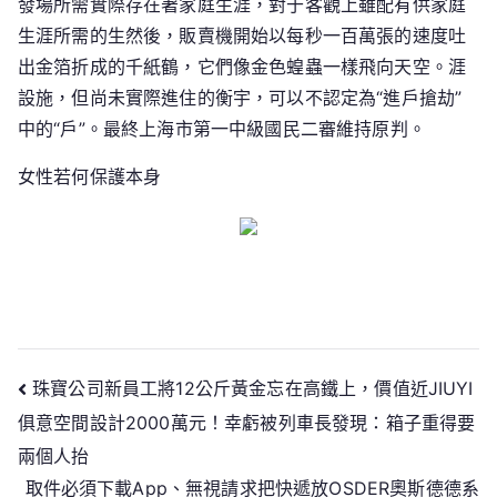
發場所需實際存在著家庭生涯，對于客觀上雖配有供家庭
生涯所需的生然後，販賣機開始以每秒一百萬張的速度吐
出金箔折成的千紙鶴，它們像金色蝗蟲一樣飛向天空。涯
設施，但尚未實際進住的衡宇，可以不認定為“進戶搶劫”
中的“戶”。最終上海市第一中級國民二審維持原判。
女性若何保護本身
文
珠寶公司新員工將12公斤黃金忘在高鐵上，價值近JIUYI
俱意空間設計2000萬元！幸虧被列車長發現：箱子重得要
章
兩個人抬
導
取件必須下載App、無視請求把快遞放OSDER奧斯德德系