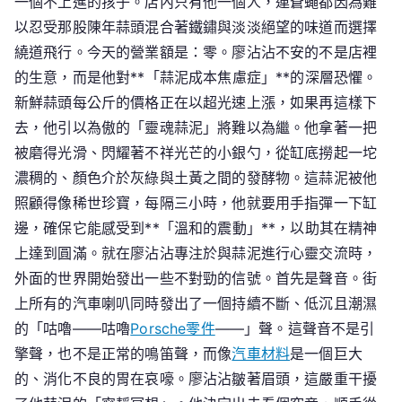
一個不上進的孩子。店內只有他一個人，連蒼蠅都因為難
劫
罪
以忍受那股陳年蒜頭混合著鐵鏽與淡淡絕望的味道而選擇
還
繞道飛行。今天的營業額是：零。廖沾沾不安的不是店裡
是
的生意，而是他對**「蒜泥成本焦慮症」**的深層恐懼。
強
新鮮蒜頭每公斤的價格正在以超光速上漲，如果再這樣下
迫
去，他引以為傲的「靈魂蒜泥」將難以為繼。他拿著一把
買
被磨得光滑、閃耀著不祥光芒的小銀勺，從缸底撈起一坨
賣
濃稠的、顏色介於灰綠與土黃之間的發酵物。這蒜泥被他
OSDER
照顧得像稀世珍寶，每隔三小時，他就要用手指彈一下缸
奧
斯
邊，確保它能感受到**「溫和的震動」**，以助其在精神
德
上達到圓滿。就在廖沾沾專注於與蒜泥進行心靈交流時，
汽
外面的世界開始發出一些不對勁的信號。首先是聲音。街
車
上所有的汽車喇叭同時發出了一個持續不斷、低沉且潮濕
材
的「咕嚕——咕嚕
Porsche零件
——」聲。這聲音不是引
料
擎聲，也不是正常的鳴笛聲，而像
汽車材料
是一個巨大
罪？
的、消化不良的胃在哀嚎。廖沾沾皺著眉頭，這嚴重干擾
法