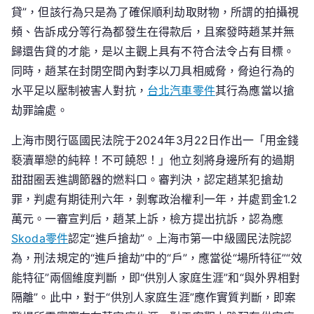
貸”，但該行為只是為了確保順利劫取財物，所謂的拍攝視
頻、告訴成分等行為都發生在得款后，且案發時趙某并無
歸還告貸的才能，是以主觀上具有不符合法令占有目標。
同時，趙某在封閉空間內對李以刀具相威脅，脅迫行為的
水平足以壓制被害人對抗，
台北汽車零件
其行為應當以搶
劫罪論處。
上海市閔行區國民法院于2024年3月22日作出一「用金錢
褻瀆單戀的純粹！不可饒恕！」他立刻將身邊所有的過期
甜甜圈丟進調節器的燃料口。審判決，認定趙某犯搶劫
罪，判處有期徒刑六年，剝奪政治權利一年，并處罰金1.2
萬元。一審宣判后，趙某上訴，檢方提出抗訴，認為應
Skoda零件
認定“進戶搶劫”。上海市第一中級國民法院認
為，刑法規定的“進戶搶劫”中的“戶”，應當從“場所特征”“效
能特征”兩個維度判斷，即“供別人家庭生涯”和“與外界相對
隔離”。此中，對于“供別人家庭生涯”應作實質判斷，即案