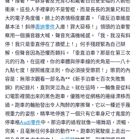
聲，接著，一群穿著反光背心和戴著白色安全帽的人朝他
衝來。這些人手裡拿的不是警棍，而是長長的測量尺和巨
大的電子角度儀，臉上的表情極度嚴肅。「違反泊車維度
基本法！斜停
奧迪零件
入庫！罪大惡極！」領頭的泊車警
察用一個擴音器大喊，聲音充滿機械感。「我、我沒有斜
停！我只是垂直停在了牆壁上！」何手殘趕緊為自己辯
解，但聲音因為恐懼而顫抖。「垂直泊車？那是在第三次
元的行為，在這裡，你的車體與停車線的夾角是——八十
九點七度！按照維度法則，你必須接受懲罰！」懲罰的內
容是：無限次觀看一部名為**《新手泊車七百次失敗集
錦》的紀錄片，直到哭泣為止。就在這時，一輛像是從科
幻電影裡開出來的黑色跑車，優雅地從網格的邊緣漂移而
過。跑車的輪胎發出令人陶醉的摩擦聲，它以一種近乎蔑
視重力的姿態，精準地停進了一個只有它車身尺寸寬度的
停車格
Audi零件
中。那泊車的過程就像一場舞蹈，流暢、
完美，且毫無任何多餘的動作**。跑車的駕駛座上走出一