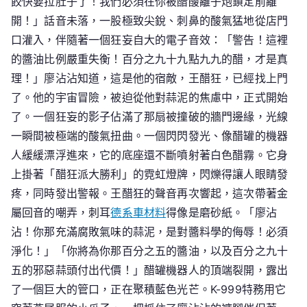
餃快要拉肚子了！我們必須在你被醋酸離子炮鎖定前離
開！」話音未落，一股極致尖銳、刺鼻的酸氣猛地從店門
口灌入，伴隨著一個狂妄自大的電子音效：「警告！這裡
的醬油比例嚴重失衡！百分之九十九點九九的醋，才是真
理！」廖沾沾知道，這是他的宿敵，王醋狂，已經找上門
了。他的宇宙冒險，被迫從他對蒜泥的焦慮中，正式開始
了。一個狂妄的影子佔滿了那扇被撞破的牆門邊緣，光線
一瞬間被極端的酸氣扭曲。一個閃閃發光、像醋罐的機器
人緩緩漂浮進來，它的底座還不斷噴射著白色醋霧。它身
上掛著「醋狂派大勝利」的霓虹燈牌，閃爍得讓人眼睛發
疼，同時發出警報。王醋狂的聲音再次響起，這次帶著金
屬回音的嘲弄，刺耳
德系車材料
得像是磨砂紙。「廖沾
沾！你那充滿腐敗氣味的蒜泥，是對醬料學的侮辱！必須
淨化！」「你將為你那百分之五的醬油，以及百分之九十
五的邪惡蒜頭付出代價！」醋罐機器人的頂端裂開，露出
了一個巨大的管口，正在聚積藍色光芒。K-999特務用它