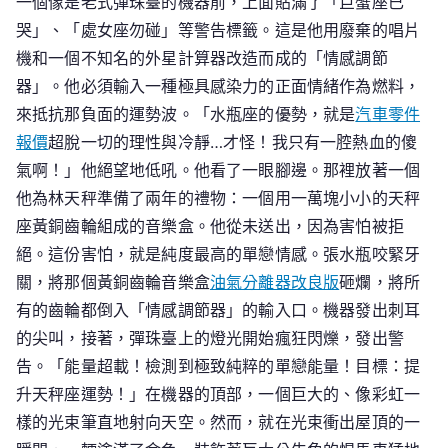
一個像是老式彈珠臺的機器前，上面貼滿了「巨蟹座已
哭」、「處女座勿碰」等警告標籤。這是他用廢棄的唱片
機和一個不知名的外星計算器改造而成的「情感調節
器」。他必須輸入一種極具感染力的正面情緒作為燃料，
來抵抗那負面的運勢波。「水瓶座的優勢，就是
汽車零件
報價
超脫一切的理性與冷靜…才怪！我只有一腔熱血的傻
氣啊！」他絕望地低吼。他看了一眼腳邊。那裡放著一個
他為林天秤準備了兩年的禮物：一個用一萬塊小小的天秤
座黃銅齒輪組成的音樂盒。他從未送出，因為害怕被拒
絕。這份害怕，就是純度最高的單戀情感。張水瓶咬緊牙
關，將那個黃銅齒輪音樂盒
油氣分離器改良版
砸爛，將所
有的齒輪都倒入「情感調節器」的輸入口。機器發出刺耳
的尖叫，接著，彈珠臺上的燈光開始瘋狂閃爍，發出警
告。「能量超載！檢測到極致純粹的單戀能量！目標：提
升天秤座運勢！」在機器的頂部，一個巨大的、像彩虹一
樣的光束筆直地射向天空。然而，就在光束衝出屋頂的一