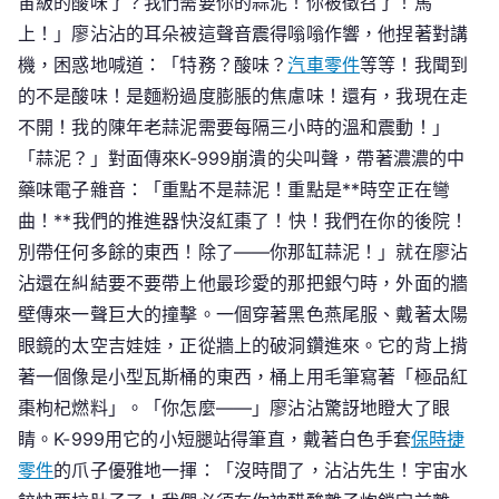
宙級的酸味了？我們需要你的蒜泥！你被徵召了！馬
上！」廖沾沾的耳朵被這聲音震得嗡嗡作響，他捏著對講
機，困惑地喊道：「特務？酸味？
汽車零件
等等！我聞到
的不是酸味！是麵粉過度膨脹的焦慮味！還有，我現在走
不開！我的陳年老蒜泥需要每隔三小時的溫和震動！」
「蒜泥？」對面傳來K-999崩潰的尖叫聲，帶著濃濃的中
藥味電子雜音：「重點不是蒜泥！重點是**時空正在彎
曲！**我們的推進器快沒紅棗了！快！我們在你的後院！
別帶任何多餘的東西！除了——你那缸蒜泥！」就在廖沾
沾還在糾結要不要帶上他最珍愛的那把銀勺時，外面的牆
壁傳來一聲巨大的撞擊。一個穿著黑色燕尾服、戴著太陽
眼鏡的太空吉娃娃，正從牆上的破洞鑽進來。它的背上揹
著一個像是小型瓦斯桶的東西，桶上用毛筆寫著「極品紅
棗枸杞燃料」。「你怎麼——」廖沾沾驚訝地瞪大了眼
睛。K-999用它的小短腿站得筆直，戴著白色手套
保時捷
零件
的爪子優雅地一揮：「沒時間了，沾沾先生！宇宙水