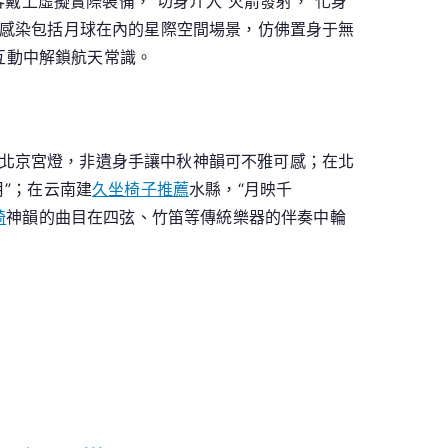
客戴上虛擬實際裝備，“切身介入”火箭發射，“化身”
感染包括月球在內的星際空間場景，仿佛置身于無
互動中解鎖航天常識。
北京宮燈，非遺身手讓中秋神韻可不雅可感；在北
”；在云南建
久坐椅子推薦
水縣，“月映千
椅
神韻的曲目在四弦、竹笛等傳統樂器的伴奏中輪