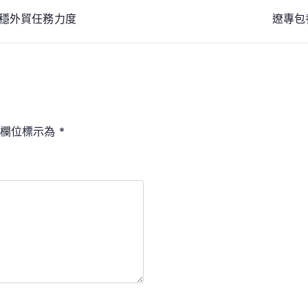
夜穩外貿任務力度
遼專包
填欄位標示為
*