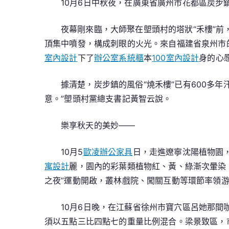
10月6日中秋夜，在廣東省廣州市花都區炭步
夜幕剛來臨，大師聚在塱頭村的塔狀“禾樓”前
頂集中噴發，構成刺眼的火光。來自福建省泉州市
室內設計
下了
辦公室系統櫃
本
100室內設計
身的心愿
據清楚，炭步鎮的風俗“燒禾樓”已有600多
意。”塱頭村黨總支書記黃智云說。
樂享秋天的美妙——
10月5
歐凌辦公家具
日，走進遼寧沈陽植物園
寓設計
麗，園內的彩葉類植物紅、黃、綠漸次暈染
之夜”運動開啟，叢林戲院、闖關互動等環節率領
10月6日晚，在江蘇省徐州市寶穴區呂她那間
須以五點三比四點七的重量比例混合。梁景致區，