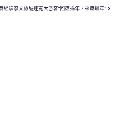
養經驗寧文旅誠迎寬大游客“回遼過年，來遼過年”