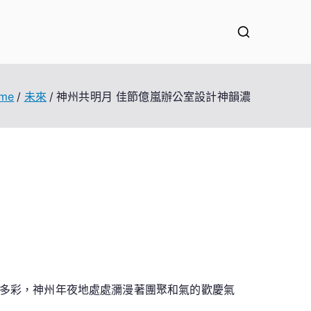
me
未來
神州共明月 佳節億嵐辦公室設計神韻濃
多彩，神州年夜地處處瀰漫著團聚和氣的歡慶氣