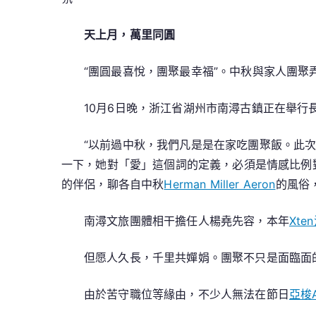
天上月，萬里同圓
“團圓最喜悅，團聚最幸福”。中秋與家人團聚
10月6日晚，浙江省湖州市南潯古鎮正在舉
“以前過中秋，我們凡是是在家吃團聚飯。此
一下，她對「愛」這個詞的定義，必須是情感比例
的伴侶，聊各自中秋
Herman Miller Aeron
的風俗
南潯文旅團體相干擔任人楊堯先容，本年
Xte
但愿人久長，千里共嬋娟。團聚不只是面臨面
由於苦守職位等緣由，不少人無法在節日
亞梭A