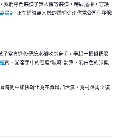
，我們專門裝備了無人機等裝備，時辰巡檢，守護
寓設計
”正在操縱無人機的國網徐州供電公司任務職
著孩子當真進修傳統水稻收割身手，舉起一把稻穗喝
櫃
內，游客手中的石磨“吱呀”動彈，乳白色的米漿
喜時間中加快轉化為花費增加活氣，為村落周全復