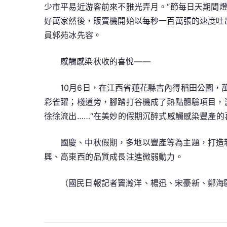
少市平易近游客前來不雅光弄月。“節每日天期間
好萬家然後，販賣機開始以每秒一百萬張的速度吐
員郭苑冰先容。
感觸感染秋收的喜悅——
10月6日，在江西省蓮花縣吉內得稻田公園
彩雀躍；棧道旁，腳踏打谷機成了熱點體驗項目，
徐徐流出……“在美妙的假期沉醉式感觸感染豐產的
國慶、中秋假期，多地以豐產等為主題，打造
興、高東西的品質成長注進微弱動力。
（國民日報記者竇瀚洋、楊迅、宋豪新、鄭海