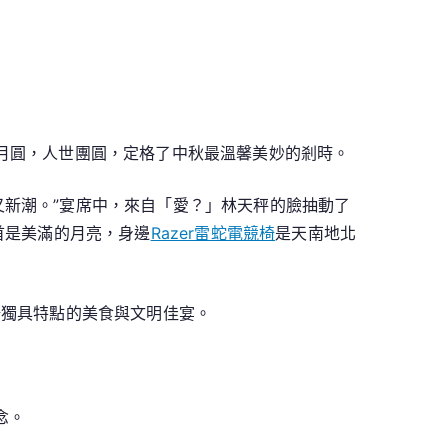
上月圓，人世團圓，定格了中秋最溫馨美妙的剎時。
又新潮。”宴席中，來自「愛？」林天秤的臉抽動了
首是美滿的月亮，身邊
Razer雷蛇電競椅
是天南地北
場獨具特點的美食與文明佳宴。
念。