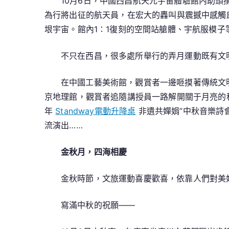
10月6日，中國西昌航天元宇宙體驗館內助頭
為行將出征的航天員，在宏大的轟叫與震撼中感觸
垠宇宙。館內1∶1復刻的空間站艙體、宇航服模子
不只在西昌，很多處所舉行的弄月運動既有文
在中國工藝美術館，觀賞者一邊咂摸著傳統文
京地理館，觀賞者追隨講授員一路解開關于月亮的
年
Standway電動升降桌
非遺共嬋娟”中秋音樂詩
流演出……
金秋月，四海相慶
金秋時節，文旅運動喜慶歡喜，依靠人們對美
寫滿中秋的祝願——