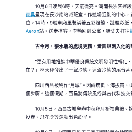
10月6日凌晨6時，天氣微亮。湖南長沙客
家具
呈現在長沙南站派班室。作這場混亂的中心，
位。14時，9號車廂里裝潢著五彩燈籠、謎題彩
Aeron
站。送走搭客，李艷回到公寓，給丈夫打往
古今月，張水瓶的處境更糟，當圓規刺入他的
“更有用地推進中華優良傳統文明發明性轉化
在？」林天秤發出了一聲冷笑，這聲冷笑的尾音甚
四川西昌被稱作“月城”。因緯度低、海拔高、
個步驟。這個假期，西昌將傳統風俗與古代科技交
10月5日，西昌古城舉辦中秋拜月祈福典禮
投壺、飛花令等運動出色紛呈。