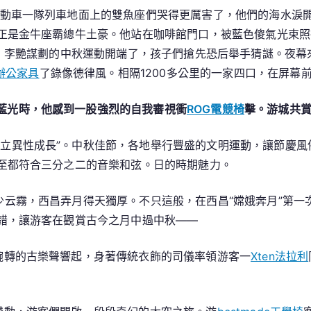
運段動車一隊列車地面上的雙魚座們哭得更厲害了，他們的海水淚
正是金牛座霸總牛土豪。他站在咖啡館門口，被藍色傻氣光束照
紙，李艷謀劃的中秋運動開端了，孩子們搶先恐后舉手猜謎。夜幕
辦公家具
了錄像德律風。相隔1200多公里的一家四口，在屏幕
藍光時，他感到一股強烈的自我審視衝
ROG電競椅
擊。游城共
、立異性成長”。中秋佳節，各地舉行豐盛的文明運動，讓節慶
至都符合三分之二的音樂和弦。日的時期魅力。
少云霧，西昌弄月得天獨厚。不只這般，在西昌“嫦娥奔月”第一
錯，讓游客在觀賞古今之月中過中秋——
。婉轉的古樂聲響起，身著傳統衣飾的司儀率領游客一
Xten法拉利