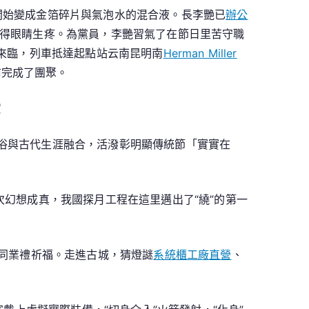
開始變成金箔碎片與氣泡水的混合液。長李艷已
辦公
得眼睛生疼。為黨員，李艷習氣了在節日里苦守職
來臨，列車抵達起點站云南昆明南
Herman Miller
前完成了團聚。
賞
風俗與古代生涯融合，活潑彰明顯傳統節「實實在
次幻想成真，我國探月工程在這里邁出了“繞”的第一
同業禮祈福。走進古城，猜燈謎
系統櫃工廠直營
、