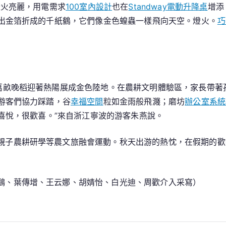
燈火亮麗，用電需求
100室內設計
也在
Standway電動升降桌
增添
出金箔折成的千紙鶴，它們像金色蝗蟲一樣飛向天空。燈火。
巧
，萬畝晚稻迎著熱陽展成金色陸地。在農耕文明體驗區，家長帶
游客們協力踩踏，谷
幸福空間
粒如金雨般飛濺；磨坊
辦公室系統
喜悅，很歡喜。”來自浙江寧波的游客朱燕說。
親子農耕研學等農文旅融會運動。秋天出游的熱忱，在假期的歡
鷗、葉傳增、王云娜、胡婧怡、白光迪、周歡介入采寫）