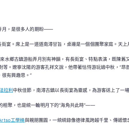
億
嵐
辦
公
弄月，是很多人的期盼——
室
設
行長街宴。席上是一道道南潯甘旨，桌邊是一個個團聚家庭。天
計
神
次來水鄉古鎮游船弄月別有神韻，有長街宴、特點表演，既陳舊
韻
對等。遼寧沈陽的游客孔祥文說，他帶著怙恃游玩過中秋，“昂
濃
，很有興趣思。”
n法拉利
中秋佳節，南潯古鎮以長街宴為靈感，為游客送上了一
的相聚，也是統一輪明月下的“海角共此時”——
rtso工學椅
與親朋團圓，一統統錄像德律風跨越千里、傳遞懷