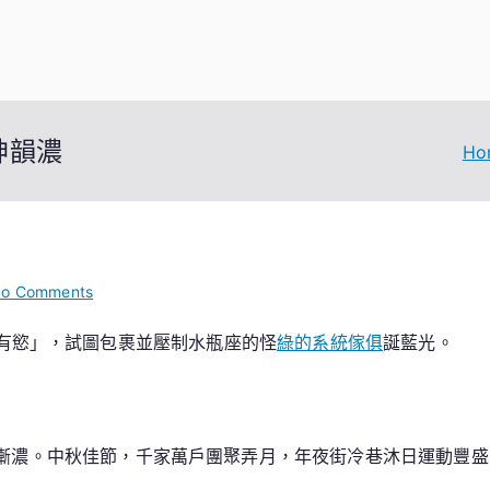
神韻濃
Ho
on
o Comments
神
有慾」，試圖包裹並壓制水瓶座的怪
綠的系統傢俱
誕藍光。
州
共
明
月
漸濃。中秋佳節，千家萬戶團聚弄月，年夜街冷巷沐日運動豐盛
佳
節