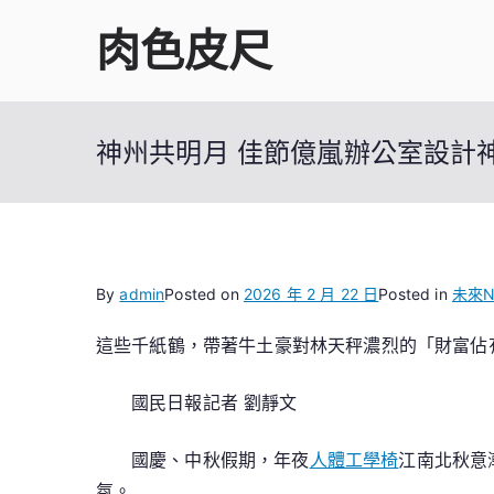
Skip
肉色皮尺
to
content
神州共明月 佳節億嵐辦公室設計
By
admin
Posted on
2026 年 2 月 22 日
Posted in
未來
N
這些千紙鶴，帶著牛土豪對林天秤濃烈的「財富佔
國民日報記者 劉靜文
國慶、中秋假期，年夜
人體工學椅
江南北秋意
氛。