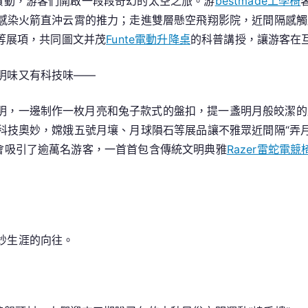
攢動，游客們開啟一段段奇幻的太空之旅。游
bestmade工學椅
感染火箭直沖云霄的推力；走進雙層懸空飛翔影院，近間隔感觸
等展項，共同圖文并茂
Funte電動升降桌
的科普講授，讓游客在
明味又有科技味——
明，一邊制作一枚月亮和兔子款式的盤扣，提一盞明月般皎潔的
科技奧妙，嫦娥五號月壤、月球隕石等展品讓不雅眾近間隔“弄月
會吸引了逾萬名游客，一首首包含傳統文明典雅
Razer雷蛇電競
妙生涯的向往。