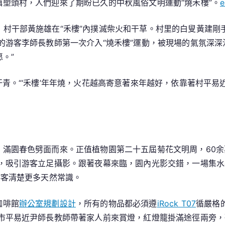
鎮塱頭村，人們迎來了期盼已久的中秋風俗文明運動“燒禾樓”。
e
，村干部黃施雄在“禾樓”內撲滅柴火和干草。村里的白叟黃建
的游客李師長教師第一次介入“燒禾樓”運動，被現場的氣氛深深
。”
年汗青。“‘禾樓’年年燒，火花越高寄意著來年越好，依靠著村平
，滿園春色劈面而來。正值植物園第二十五屆菊花文明周，60余
，吸引游客立足攝影。跟著夜幕來臨，園內光影交錯，一場集水
游客清楚更多天然常識。
咖啡館
辦公室規劃設計
，所有的物品都必須遵
iRock T07
循嚴格
市平易近尹師長教師帶著家人前來賞燈，紅燈籠掛滿途徑兩旁，