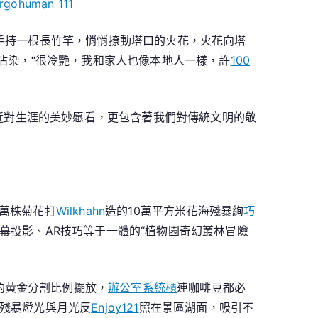
rgohuman 111
剛手持一根長竹竿，悄悄撩動塔口的火花，火花向塔
沾染，“很冷艷，我和家人也像本地人一樣，許
100
易近對生涯的美妙愿看，更包含著我們對傳統文明的敬
萬株菊花打
Wilkhahn
造的10萬平方米花海殘暴絢
巧
幕投影、AR技巧等于一體的“植物園奇幻叢林冒險
的黃金分割比例擺放，
辦公室系統櫃
連咖啡豆都必
殘暴燈光與月光反
Enjoy121
照在景區湖面，吸引不