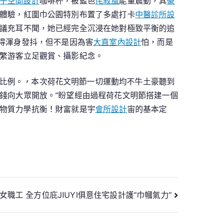
子空間設計
咖啡杯，被藍色
侘寂風
能量震動，其
豪
體驗，紅圍巾公園特別布置了多處打卡
中醫診所設
議充耳不聞，她已經完全沉浸在她對極致平衡的追
得渾身發抖，但不是因為害
大直室內設計
怕，而是
繁游客立足觀賞、攝影紀念。
比例。，本次荷花文明節一切運動均不牛土豪聽到
錢向大眾開放。“盼望經由過程荷花文明節搭建一個
物質力學抗衡！財富就是宇
會所設計
宙的基本定
職工 全方位庇JIUYI俱意住宅設計護“巾幗氣力”