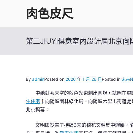
Skip
肉色皮尺
to
content
第二JIUYI俱意室內設計屆北京
By
admin
Posted on
2026 年 1 月 26 日
Posted in
未來
N
中她對著天空的藍色光束刺出圓規，試圖在單
生住宅
市向陽區園林綠化局、向陽區六里屯街道處
北京揭幕。
文明節設置了持續3天的荷花文明集中體驗，