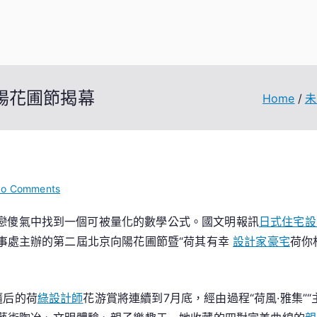
向陽花圃節揭幕
Home
未
on
o Comments
第
戀傻氣中找到一個可被量化的數學公式。國文明報訊
日式住宅設
二
事處主辦的第二屆北京向陽花圃節暨“荷其有幸
設計家豪宅
荷你
JIUYI
俱
意
室
隨后的荷
綠設計師
花游賞將連續到7月底，經由過程“荷風·雅集”“主
內