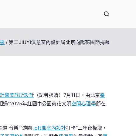
來
第二JIUYI俱意室內設計屆北京向陽花圃節揭幕
計
醫美診所設計
（記者張婧）7月11日，由北京
養
相遇”2025年紅圍巾公園荷花文明
空間心理學
節在
題·音樂”“游園·
loft風室內設計
打卡”三年夜板塊，