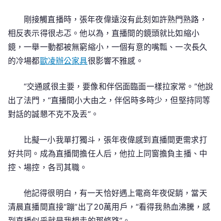
剛接觸直播時，張年夜偉遠沒有此刻如許熟門熟路，
相反表示得很忐忑。他以為，直播間的鏡頭就比如縮小
鏡，一舉一動都被無窮縮小，一個有意的嘴瓢、一次長久
的冷場都
歐凌辦公家具
很影響不雅感。
“交通感很主要，要像和伴侶面臨面一樣拉家常。”他說
出了法門，“直播間小大由之，伴侶時多時少，但堅持同等
對話的誠懇不克不及丟”。
比擬一小我單打獨斗，張年夜偉感到直播間更需求打
好共同。成為直播間擔任人后，他拉上同窗擔負主播、中
控、場控，各司其職。
他記得很明白，有一天恰好遇上電商年夜促銷，當天
清晨直播間直接“蹦”出了20萬用戶，“看得我熱血沸騰，感
到直播似乎就是我想走的那條路”。