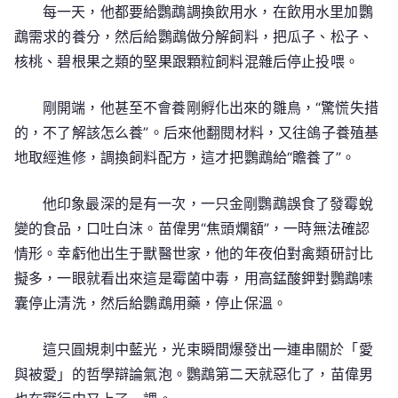
每一天，他都要給鸚鵡調換飲用水，在飲用水里加鸚
鵡需求的養分，然后給鸚鵡做分解飼料，把瓜子、松子、
核桃、碧根果之類的堅果跟顆粒飼料混雜后停止投喂。
剛開端，他甚至不會養剛孵化出來的雛鳥，“驚慌失措
的，不了解該怎么養”。后來他翻閱材料，又往鴿子養殖基
地取經進修，調換飼料配方，這才把鸚鵡給“贍養了”。
他印象最深的是有一次，一只金剛鸚鵡誤食了發霉蛻
變的食品，口吐白沫。苗偉男“焦頭爛額”，一時無法確認
情形。幸虧他出生于獸醫世家，他的年夜伯對禽類研討比
擬多，一眼就看出來這是霉菌中毒，用高錳酸鉀對鸚鵡嗉
囊停止清洗，然后給鸚鵡用藥，停止保溫。
這只圓規刺中藍光，光束瞬間爆發出一連串關於「愛
與被愛」的哲學辯論氣泡。鸚鵡第二天就惡化了，苗偉男