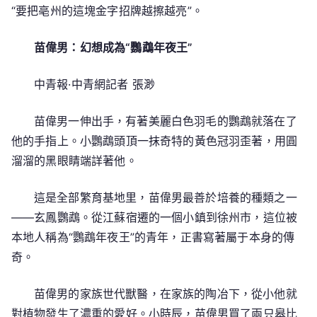
“要把亳州的這塊金字招牌越擦越亮”。
苗偉男：幻想成為“鸚鵡年夜王”
中青報·中青網記者 張渺
苗偉男一伸出手，有著美麗白色羽毛的鸚鵡就落在了
他的手指上。小鸚鵡頭頂一抹奇特的黃色冠羽歪著，用圓
溜溜的黑眼睛端詳著他。
這是全部繁育基地里，苗偉男最善於培養的種類之一
——玄鳳鸚鵡。從江蘇宿遷的一個小鎮到徐州市，這位被
本地人稱為“鸚鵡年夜王”的青年，正書寫著屬于本身的傳
奇。
苗偉男的家族世代獸醫，在家族的陶冶下，從小他就
對植物發生了濃重的愛好。小時辰，苗偉男買了兩只皋比