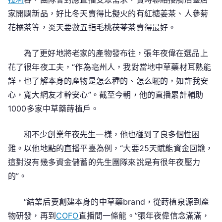
家開闢新品，好比冬天賣得比擬火的有紅糖姜茶、人參菊
花橘茶等，炎天要數五指毛桃茯苓茶賣得最好。
為了更好地將老家的產物發布往，張年夜偉在選品上
花了很年夜工夫，“作為亳州人，我對當地中草藥材耳熟能
詳，也了解本身的產物是怎么種的、怎么曬的，如許我安
心，寬大網友才幹安心”。截至今朝，他的直播累計輔助
1000多家中草藥蒔植戶。
和不少創業年夜先生一樣，他也碰到了良多個性困
難。以他地點的直播平臺為例，“大要25天賦能資金回籠，
這對沒有幾多資金儲蓄的先生團隊來說是有很年夜壓力
的”。
“結業后要創建本身的中草藥brand，從蒔植泉源到產
物研發，再到
COFO
直播間一條龍。”張年夜偉信念滿滿，