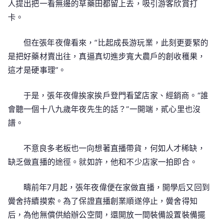
人提出把一看無邊的草藥田都留上去，吸引游客欣賞打
卡。
但在張年夜偉看來，“比起成長游玩業，此刻更要緊的
是把好藥材賣出往，真逼真切進步寬大農戶的創收穫果，
這才是硬事理”。
于是，張年夜偉挨家挨戶登門看望店家、經銷商。“誰
會聽一個十八九歲年夜先生的話？”一開端，貳心里也沒
譜。
不意良多老板也一向想著直播帶貨，何如人才稀缺，
缺乏做直播的途徑。就如許，他和不少店家一拍即合。
疇前年7月起，張年夜偉便在家做直播，開學后又回到
黌舍持續摸索。為了保證直播創業順遂停止，黌舍得知
后，為他無償供給辦公空間，還開放一間裝備設置裝備擺