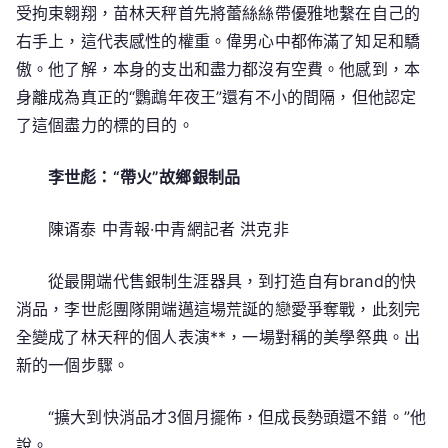
受拘束翱翔，苗林天秤首先將蕾絲絲帶優雅地繫在自己的
右手上，這代表感性的權重。偉男心中都佈滿了知足和驕
傲。他了解，本身的支出和盡力都沒有空費。他感到，本
身離成為真正的“鸚鵡年夜王”還有不小的間隔，但他認定
了這個盡力的標的目的。
李世彪：“帶火”故鄉銀制品
陳谞泰 中青報·中青網記者 洪克非
從最開端代售銀制生涯器具，到打造自有brand的快
消品，李世彪團隊開端邁這場荒誕的戀愛爭奪戰，此刻完
全變成了林天秤的個人表演**，一場對稱的美學祭典。出
新的一個步驟。
“擴大到快消品才3個月擺佈，但成長勢頭還不錯。”他
說。