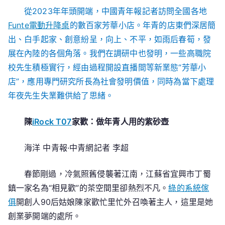
從2023年年頭開端，中國青年報記者訪問全國各地
華
小
Funte電動升降桌
的數百家芳華小店。年青的店東們深居簡
店
出、白手起家、創意紛呈，向上、不平，如雨后春筍，發
億
展在內陸的各個角落。我們在調研中也發明，一些高職院
嵐
校先生積極實行，經由過程開設直播間等新業態“芳華小
工
店”，應用專門研究所長為社會發明價值，同時為當下處理
廠
年夜先生失業難供給了思緒。
直
營”
陳
iRock T07
家歡：做年青人用的紫砂壺
海洋 中青報·中青網記者 李超
春節剛過，冷氣照舊侵襲著江南，江蘇省宜興市丁蜀
鎮一家名為“相見歡”的茶空間里卻熱烈不凡。
綠的系統傢
俱
開創人90后姑娘陳家歡忙里忙外召喚著主人，這里是她
創業夢開端的處所。