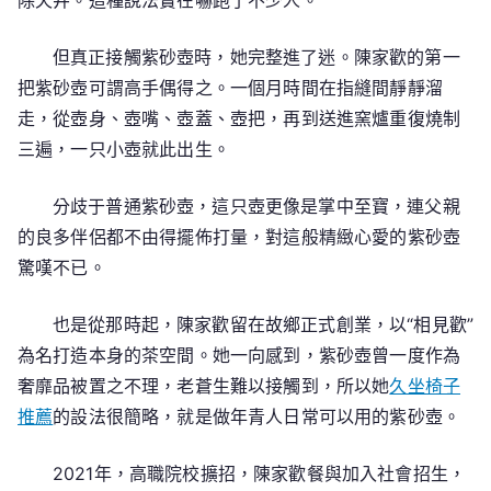
但真正接觸紫砂壺時，她完整進了迷。陳家歡的第一
把紫砂壺可謂高手偶得之。一個月時間在指縫間靜靜溜
走，從壺身、壺嘴、壺蓋、壺把，再到送進窯爐重復燒制
三遍，一只小壺就此出生。
分歧于普通紫砂壺，這只壺更像是掌中至寶，連父親
的良多伴侶都不由得擺佈打量，對這般精緻心愛的紫砂壺
驚嘆不已。
也是從那時起，陳家歡留在故鄉正式創業，以“相見歡”
為名打造本身的茶空間。她一向感到，紫砂壺曾一度作為
奢靡品被置之不理，老蒼生難以接觸到，所以她
久坐椅子
推薦
的設法很簡略，就是做年青人日常可以用的紫砂壺。
2021年，高職院校擴招，陳家歡餐與加入社會招生，