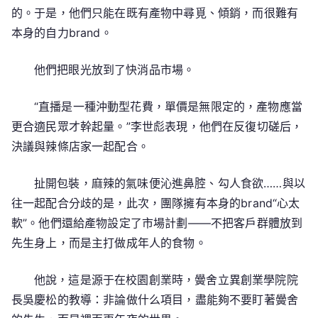
的。于是，他們只能在既有產物中尋覓、傾銷，而很難有
本身的自力brand。
他們把眼光放到了快消品市場。
“直播是一種沖動型花費，單價是無限定的，產物應當
更合適民眾才幹起量。”李世彪表現，他們在反復切磋后，
決議與辣條店家一起配合。
扯開包裝，麻辣的氣味便沁進鼻腔、勾人食欲……與以
往一起配合分歧的是，此次，團隊擁有本身的brand“心太
軟”。他們還給產物設定了市場計劃——不把客戶群體放到
先生身上，而是主打做成年人的食物。
他說，這是源于在校園創業時，黌舍立異創業學院院
長吳慶松的教導：非論做什么項目，盡能夠不要盯著黌舍