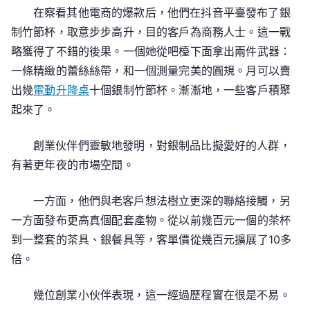
在察看其他電商的爆款后，他們在抖音平臺發布了銀
制竹節杯，取意步步高升，目的客戶為商務人士。這一戰
略獲得了不錯的後果。一個她從吧檯下面拿出兩件武器：
一條精緻的蕾絲絲帶，和一個測量完美的圓規。月可以賣
出幾
電動升降桌
十個銀制竹節杯。漸漸地，一些客戶積聚
起來了。
創業伙伴們靈敏地發明，對銀制品比擬愛好的人群，
有著更年夜的市場空間。
一方面，他們與老客戶想法樹立更深的聯絡接觸，另
一方面發布更高真個配套產物。從以前幾百元一個的茶杯
到一整套的茶具、銀餐具等，客單價從幾百元擴展了10多
倍。
幾位創業小伙伴表現，這一經過歷程實在很是不易。