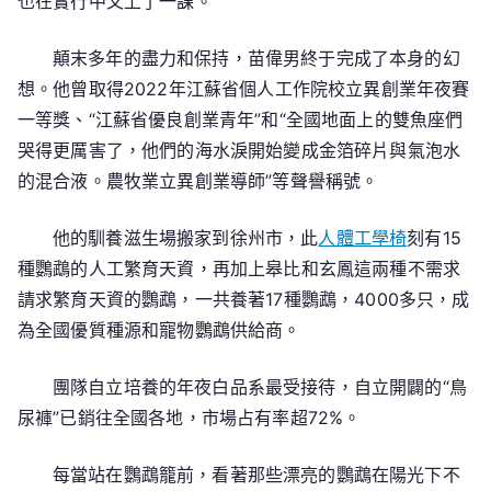
也在實行中又上了一課。
顛末多年的盡力和保持，苗偉男終于完成了本身的幻
想。他曾取得2022年江蘇省個人工作院校立異創業年夜賽
一等獎、“江蘇省優良創業青年”和“全國地面上的雙魚座們
哭得更厲害了，他們的海水淚開始變成金箔碎片與氣泡水
的混合液。農牧業立異創業導師”等聲譽稱號。
他的馴養滋生場搬家到徐州市，此
人體工學椅
刻有15
種鸚鵡的人工繁育天資，再加上皋比和玄鳳這兩種不需求
請求繁育天資的鸚鵡，一共養著17種鸚鵡，4000多只，成
為全國優質種源和寵物鸚鵡供給商。
團隊自立培養的年夜白品系最受接待，自立開闢的“鳥
尿褲”已銷往全國各地，市場占有率超72%。
每當站在鸚鵡籠前，看著那些漂亮的鸚鵡在陽光下不