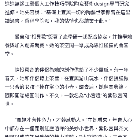
進進無錫工藝個人工作技巧學院陶瓷藝術design專門研究
進修。她先容說：“基礎上宜興一切的陶藝世家都曾在這里
讀過書，俗稱學院派，我的怙恃也都結業于此。”
黌舍和“相見歡”簽署了產學研一起配合協定，并推舉她
餐與加入創業競賽。她的茶空間一舉成為思惟碰撞的會客
堂。
情投意合的伴侶為她的創作供給了不少靈感。有一年
春天，她和伴侶背上茶筐，在宜興游山玩水，伴侶提議做
一只合適女孩子捧在掌心的小壺。歸去后，她翻閱典籍，
隨即開端繪圖制作。不久，一款名為“小宮燈”的紫砂壺問
世。
“風趣才有性命力，才幹感動人。”在她看來，年青人心
中都存在一個闊別紅塵喧嘩的美妙小世界，紫砂壺與茶文
明可以或許知足他們的精力追隨，“‘小宮燈’雖小，甚至不