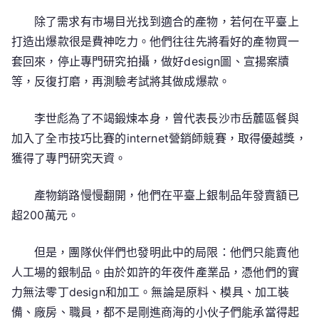
除了需求有市場目光找到適合的產物，若何在平臺上
打造出爆款很是費神吃力。他們往往先將看好的產物買一
套回來，停止專門研究拍攝，做好design圖、宣揚案牘
等，反復打磨，再測驗考試將其做成爆款。
李世彪為了不竭鍛煉本身，曾代表長沙市岳麓區餐與
加入了全市技巧比賽的internet營銷師競賽，取得優越獎，
獲得了專門研究天資。
產物銷路慢慢翻開，他們在平臺上銀制品年發賣額已
超200萬元。
但是，團隊伙伴們也發明此中的局限：他們只能賣他
人工場的銀制品。由於如許的年夜件產業品，憑他們的實
力無法零丁design和加工。無論是原料、模具、加工裝
備、廠房、職員，都不是剛進商海的小伙子們能承當得起