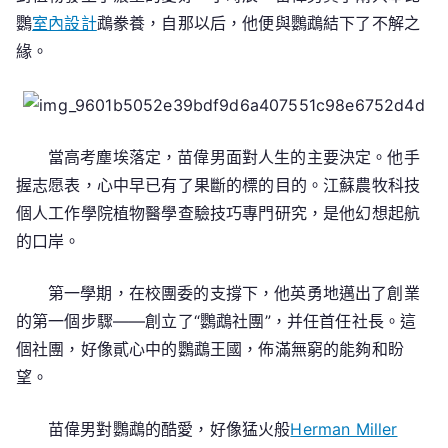
鸚
室內設計
鵡豢養，自那以后，他便與鸚鵡結下了不解之
緣。
當高考塵埃落定，苗偉男面對人生的主要決定。他手
握志愿表，心中早已有了果斷的標的目的。江蘇農牧科技
個人工作學院植物醫學查驗技巧專門研究，是他幻想起航
的口岸。
第一學期，在校團委的支撐下，他英勇地邁出了創業
的第一個步驟——創立了“鸚鵡社團”，并任首任社長。這
個社團，好像貳心中的鸚鵡王國，佈滿無窮的能夠和盼
望。
苗偉男對鸚鵡的酷愛，好像猛火般
Herman Miller