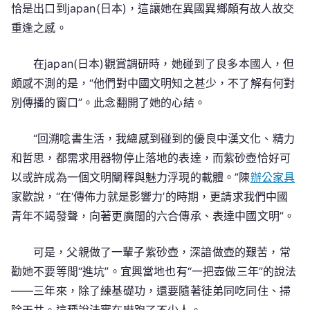
恰是出口到japan(日本)，這讓她在異國異鄉頗有故人故交
重逢之感。
在japan(日本)觀賞調研時，她碰到了良多本國人，但
頗感不測的是，“他們對中國文明知之甚少，不了解有何對
別傳播的窗口”。此念翻開了她的心結。
“回溯唸書生活，我總感到碰到的優良中漢文化、精力
和哲思，都需求用器物停止落地的表達，而紫砂壺恰好可
以或許成為一個文明闡釋與魅力浮現的載體。”陳
辦公家具
家歡說，“在‘傳佈力就是影響力’的時期，更請求我們中國
青年不竭發聲，向著更廣闊的六合傳承、表達中國文明”。
可是，父親做了一輩子紫砂壺，深諳做壺的艱苦，常
勸她不要等閒“進坑”。宜興當地也有“一把壺做三年”的說法
——三年來，除了練基礎功，還要隨著徒弟同吃同住、掃
除天井。這種說法實在嚇跑了不少人。