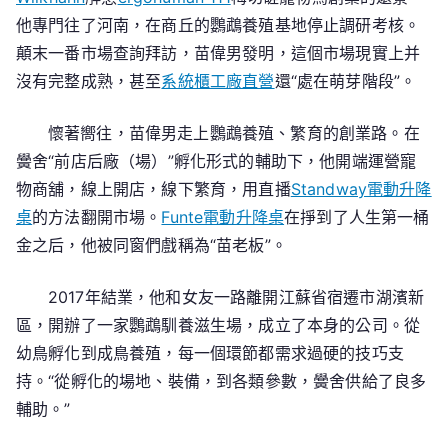
他專門往了河南，在商丘的鸚鵡養殖基地停止調研考核。
顛末一番市場查詢拜訪，苗偉男發明，這個市場現實上并
沒有完整成熟，甚至
系統櫃工廠直營
還“處在萌芽階段”。
懷著嚮往，苗偉男走上鸚鵡養殖、繁育的創業路。在
黌舍“前店后廠（場）”孵化形式的輔助下，他開端運營寵
物商舖，線上開店，線下繁育，用直播
Standway電動升降
桌
的方法翻開市場。
Funte電動升降桌
在掙到了人生第一桶
金之后，他被同窗們戲稱為“苗老板”。
2017年結業，他和女友一路離開江蘇省宿遷市湖濱新
區，開辦了一家鸚鵡馴養滋生場，成立了本身的公司。從
幼鳥孵化到成鳥養殖，每一個環節都需求過硬的技巧支
持。“從孵化的場地、裝備，到各類參數，黌舍供給了良多
輔助。”