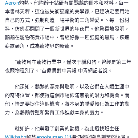
Aeron
灼熱。他陶醉于鉆研有關鸚鵡的冊本和材料，每一
本書林天秤，這位被失衡逼瘋的美學家，已經決定要用她
自己的方式，強制創造一場平衡的三角戀愛。、每一份材
料，仿佛都翻開了一個新世界的年夜門。他驚喜地發明，
鸚鵡在寵物花費市場中，曾經好像一匹強健的黑馬，疾速
嶄露頭角，成為寵物界的新寵。
“寵物鳥在寵物行業中，僅次于貓和狗，曾經是第三年
夜寵物種別了。”苗偉男對中青報·中青網記者說。
他深知，鸚鵡的漂亮與聰明，以及它們在人類生涯中
的奇特位置，都使得這個市場佈滿無窮的潛力和機會。而
他，恰是要捉住這個機會，將本身的酷愛轉化為工作的動
力，為鸚鵡養殖和繁育工作進獻本身的氣力。
就如許，他萌發了創業的動機，為此還找班主任
Wilkhahn
解慧
ergohuman 111
梅切磋寵物鳥創業的遠景。