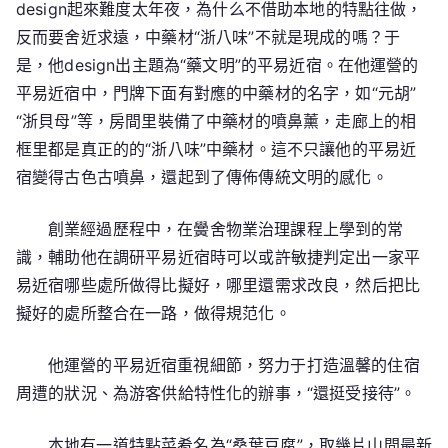
design起來難度太年夜，為什么不借助本地的特點往做，
反而要舍近求遠，中藥材“浙八味”不就是現成的嗎？于
是，他design出主題為“藥文明”的平易近宿。在他運營的
平易近宿中，門牌下面有對應的中藥材的名字，如“元胡”
“浙貝母”等，房間里裝備了中藥材的噴鼻薰，走廊上的相
框里都是真正的的“浙八味”中藥材。這不只讓他的平易近
宿變得古色古噴鼻，還起到了傳佈傳統文明的感化。
創業經過歷程中，在黌舍物業治理課程上學到的常
識，輔助他在調研平易近宿時可以或許敏捷判定出一家平
易近宿哪些處所做得比擬好，哪里還需求改良，然后把比
擬好的處所整合在一路，做得規范化。
他運營的平易近宿重視細節，努力于打造溫馨的住宿
周遭的狀況、為游客供給特性化的辦事，“還挺受接待”。
本地有一道特點菜肴名為“桑葉豆腐”，取幾片山間最新