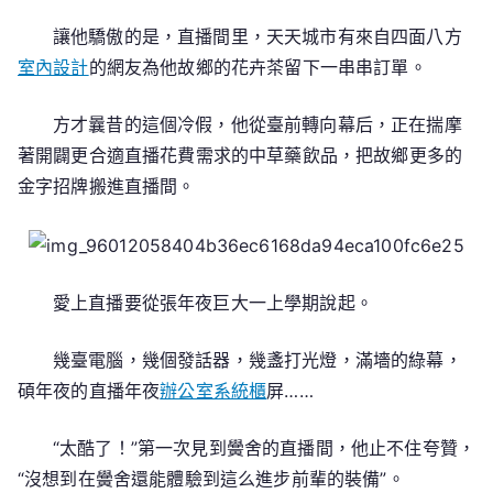
讓他驕傲的是，直播間里，天天城市有來自四面八方
室內設計
的網友為他故鄉的花卉茶留下一串串訂單。
方才曩昔的這個冷假，他從臺前轉向幕后，正在揣摩
著開闢更合適直播花費需求的中草藥飲品，把故鄉更多的
金字招牌搬進直播間。
愛上直播要從張年夜巨大一上學期說起。
幾臺電腦，幾個發話器，幾盞打光燈，滿墻的綠幕，
碩年夜的直播年夜
辦公室系統櫃
屏……
“太酷了！”第一次見到黌舍的直播間，他止不住夸贊，
“沒想到在黌舍還能體驗到這么進步前輩的裝備”。