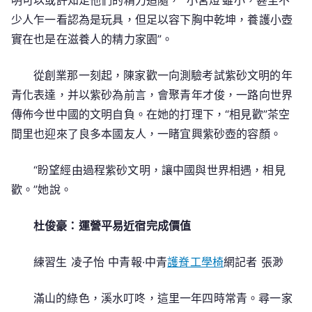
少人乍一看認為是玩具，但足以容下胸中乾坤，養護小壺
實在也是在滋養人的精力家園”。
從創業那一刻起，陳家歡一向測驗考試紫砂文明的年
青化表達，并以紫砂為前言，會聚青年才俊，一路向世界
傳佈今世中國的文明自負。在她的打理下，“相見歡”茶空
間里也迎來了良多本國友人，一睹宜興紫砂壺的容顏。
“盼望經由過程紫砂文明，讓中國與世界相遇，相見
歡。”她說。
杜俊豪：運營平易近宿完成價值
練習生 凌子怡 中青報·中青
護脊工學椅
網記者 張渺
滿山的綠色，溪水叮咚，這里一年四時常青。尋一家