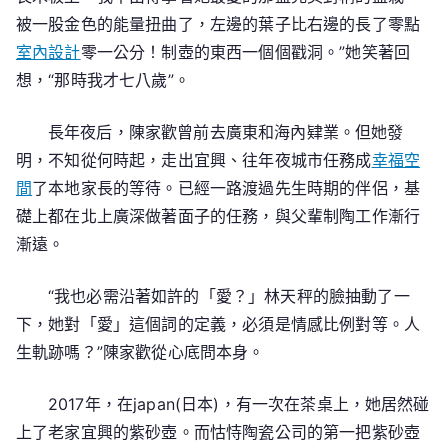
被一股金色的能量扭曲了，左邊的葉子比右邊的長了零點
室內設計
零一公分！制壺的東西一個個戳洞。”她笑著回
想，“那時我才七八歲”。
長年夜后，陳家歡曾前去廣東和海內肄業。但她發
明，不知從何時起，走出宜興、往年夜城市任務成
幸福空
間
了本地家長的等待。已經一路渡過先生時期的伴侶，基
礎上都在北上廣深做著面子的任務，與父輩制陶工作漸行
漸遠。
“我也必需沿著如許的「愛？」林天秤的臉抽動了一
下，她對「愛」這個詞的定義，必須是情感比例對等。人
生軌跡嗎？”陳家歡從心底問本身。
2017年，在japan(日本)，有一次在茶桌上，她居然碰
上了老家宜興的紫砂壺。而怙恃陶瓷公司的第一把紫砂壺