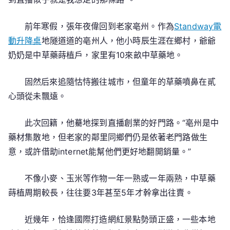
前年寒假，張年夜偉回到老家亳州。作為
Standway電
動升降桌
地隧道道的亳州人，他小時辰生涯在鄉村，爺爺
奶奶是中草藥蒔植戶，家里有10來畝中草藥地。
固然后來追隨怙恃搬往城市，但童年的草藥噴鼻在貳
心頭從未飄遠。
此次回籍，他驀地探到直播創業的好門路。“亳州是中
藥材集散地，但老家的鄰里同鄉們仍是依著老門路做生
意，或許借助internet能幫他們更好地翻開銷量。”
不像小麥、玉米等作物一年一熟或一年兩熟，中草藥
蒔植周期較長，往往要3年甚至5年才幹拿出往賣。
近幾年，恰逢國際打造網紅景點勢頭正盛，一些本地