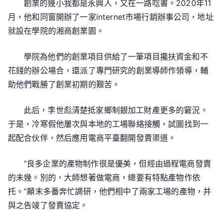
創業的幾小我都是永興人，又在一路唸書。2020年11
月，他和同窗開辦了一家internet市場行銷辦事公司，地址
就設在學院的湘商創業園。
學院為他們的創業項目供給了一筆項目攙扶資金和不
花錢的辦公場合，還派了專門研究的創業導師作領導，輔
助他們戰勝了創業初期的艱苦。
此后，李世彪清楚抵家鄉制銀加工財產更多的窘況。
于是，冷寒假他屢次與本地的工場聯絡接觸，試圖找到一
起配合伙伴，然后應用電商平臺翻開發賣渠道。
“良多企業的產物制作很是優美，但經由過程電商發賣
的未幾。別的，大師想著做電商，總要有特點產物作依
托。”顛末多番奔忙調研，他們相中了兩家工場的產物，并
與之告竣了發賣協定。