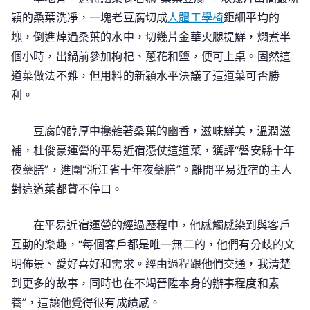
穎的桑葉洗凈，一塊老豆腐切成
人體工學椅
鉅細平均的
塊，倒進焯過桑葉的水中，切幾片金華火腿提鮮，燜煮半
個小時，出鍋前參加枸杞、蔥花和鹽，便可上桌。固然這
道菜做法不難，但用料的新穎水平決議了這道菜可否勝
利。
豆腐的醇厚中攙雜著桑葉的幽香，滋味鮮美，溫潤滋
補，杜俊豪運營的平易近宿憑仗這道菜，獲評“磐安縣十年
夜藥膳”，進圍“浙江省十年夜藥膳”。離開平易近宿的主人
對這道菜都贊不停口。
在平易近宿運營的經過歷程中，他感觸感染到與客戶
互動的樂趣，“每個客戶都是唯一無二的，他們有分歧的文
明佈景、愛好喜好和需求。經由過程跟他們交通，我清楚
到更多的故事，同時也在不竭晉陞本身的辦事程度和素
養”，這讓他覺得很有成績感。