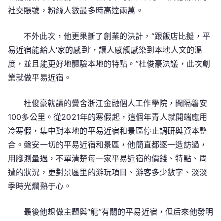
社交賬號，粉絲人數最多時高達兩萬。
不外此次，他更果斷了創業的決計，“跟飯店比擬，平
易近宿能給人‘家的感到’，讓人感觸感染到本地人文的溫
度，並且能更好地體驗本地的特點。”杜俊豪決議，此次創
業就做平易近宿。
杜俊豪就讀的黌舍浙江金融個人工作學院，間隔磐安
100多公里。從2021年的寒假起，這個年青人就開端應用
冷寒假，集中對本地的平易近宿和景區停止調研與資本整
合。磐安一切的平易近宿和景區，他簡直都逐一造訪過，
用腳測量過，不單清楚每一家平易近宿的價錢、特點、周
遭的狀況，更對景區里的游玩項目、游客多少數字、淡淡
季時光爛熟于心。
最後他想做主題與“龍”有關的平易近宿，但后來他發明