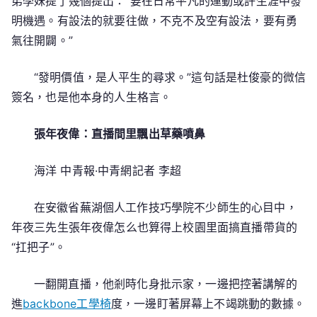
弟學妹提了幾個提出：“要在日常平凡的運動或許生涯中發
明機遇。有設法的就要往做，不克不及空有設法，要有勇
氣往開闢。”
“發明價值，是人平生的尋求。”這句話是杜俊豪的微信
簽名，也是他本身的人生格言。
張年夜偉：直播間里飄出草藥噴鼻
海洋 中青報·中青網記者 李超
在安徽省蕪湖個人工作技巧學院不少師生的心目中，
年夜三先生張年夜偉怎么也算得上校園里面搞直播帶貨的
“扛把子”。
一翻開直播，他剎時化身批示家，一邊把控著講解的
進
backbone工學椅
度，一邊盯著屏幕上不竭跳動的數據。