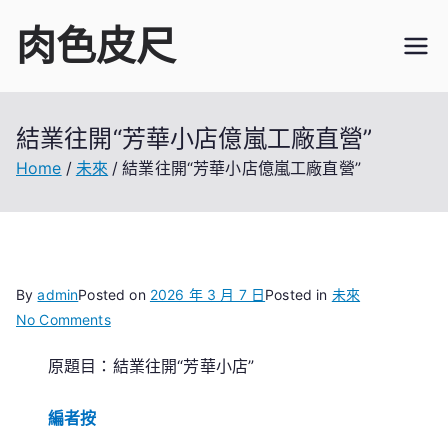
Skip
肉色皮尺
to
content
結業往開“芳華小店億嵐工廠直營”
Home
未來
結業往開“芳華小店億嵐工廠直營”
By
admin
Posted on
2026 年 3 月 7 日
Posted in
未來
on
No Comments
結
原題目：結業往開“芳華小店”
業
往
編者按
開
“芳