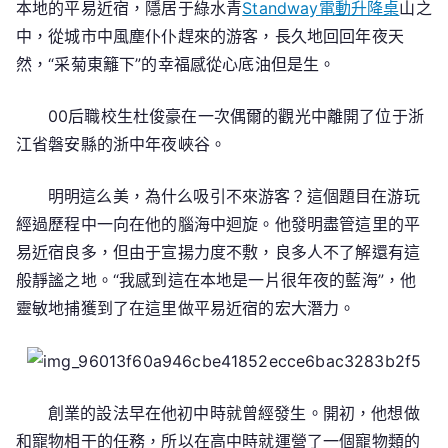
本地的平易近宿，隱居于綠水青
Standway電動升降桌
山之
中，從城市中風塵仆仆趕來的游客，長久地回回年夜天
然，“采菊東籬下”的幸福感從心底油但是生。
00后職校生杜俊豪在一次偶爾的觀光中離開了位于浙
江省磐安縣的浙中年夜峽谷。
明明這么美，為什么吸引不來游客？這個題目在游玩
經過歷程中一向在他的腦海中迴旋。他發明盡管這里的平
易近宿良多，但由于宣揚力度不敷，良多人不了解還有這
般靜謐之地。“我感到這在本地是一片很年夜的藍海”，他
靈敏地捕獲到了在這里做平易近宿的宏大潛力。
創業的設法早在他初中時就曾經發生。開初，他想做
和寵物相干的任務，所以在高中時就運營了一個寵物類的