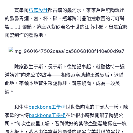
貫串陶
巧寓設計
都古鎮的蠡河水，家家戶戶燒陶飄出
的裊裊青煙，壺、杯、碟、瓶等陶制品碰撞收回的叮叮聲
響……丁蜀鎮，這座以紫砂著名于世的江南小鎮，曾是宜興
陶瓷制作的發源地。
陳家歡生于斯，長于斯。從她記事起，就聽怙恃一遍
遍講述“陶朱公”的故事——相傳范蠡助越王滅吳后，退隱
此地，率領本地蒼生采泥做坯、筑窯燒陶，成為一段美
談。
和生生
backbone工學椅
世世做陶瓷的丁蜀人一樣，陳
家歡的怙恃
backbone工學椅
在她很小時就開辦了陶瓷公
司。“每次往家里工場，看到做好的紫砂壺整潔地擺在一塊
長木板上，我不由得拿著她最愛的那盆完美對稱的盆栽，