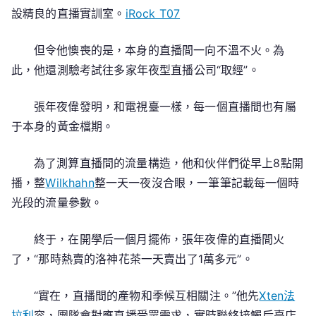
設精良的直播實訓室。
iRock T07
但令他懊喪的是，本身的直播間一向不溫不火。為
此，他還測驗考試往多家年夜型直播公司“取經”。
張年夜偉發明，和電視臺一樣，每一個直播間也有屬
于本身的黃金檔期。
為了測算直播間的流量構造，他和伙伴們從早上8點開
播，整
Wilkhahn
整一天一夜沒合眼，一筆筆記載每一個時
光段的流量參數。
終于，在開學后一個月擺佈，張年夜偉的直播間火
了，“那時熱賣的洛神花茶一天賣出了1萬多元”。
“實在，直播間的產物和季候互相關注。”他先
Xten法
拉利
容，團隊會對應直播受眾需求，實時聯絡接觸后臺店