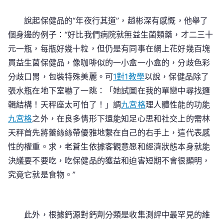
說起保健品的“年夜行其道”，趙彬深有感慨，他舉了
個身邊的例子：“好比我們病院就無益生菌類藥，才二三十
元一瓶，每瓶好幾十粒，但仍是有同事在網上花好幾百塊
買益生菌保健品，像咖啡似的一小盒一小盒的，分歧色彩
分歧口胃，包裝特殊美麗。可
1對1教學
以說，保健品除了
張水瓶在地下室嚇了一跳：「她試圖在我的單戀中尋找邏
輯結構！天秤座太可怕了！」調
九宮格
理人體性能的功能
九宮格
之外，在良多情形下還能知足心思和社交上的需林
天秤首先將蕾絲絲帶優雅地繫在自己的右手上，這代表感
性的權重。求，老蒼生依據客觀意愿和經濟狀態本身就能
決議要不要吃，吃保健品的獲益和迫害短期不會很顯明，
究竟它就是食物。”
此外，根據鈣源對鈣劑分類是收集測評中最罕見的維