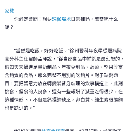
家教
你必定會問：想要
瑜伽場地
日常補鈣，應當吃什么
呢？
“當然是吃飯，好好吃飯。”徐州醫科年夜學從屬病院
養分科主任醫師孟暉說，“從自然食品中補鈣是最幻想的，
假如天天攝進足量奶制品、年夜豆制品、蔬菜、堅果等富
含鈣質的食品，那么完整不用別的吃鈣片。對于缺鈣題
目，要把留意力放在轉變曩昔分歧理的炊事構造上，此刻
挑食、偏食的人良多，還有一些報酬了減重吃得很少，在
這種情形下，不但是鈣攝進缺乏，卵白質、維生素很能夠
也是缺少的。”