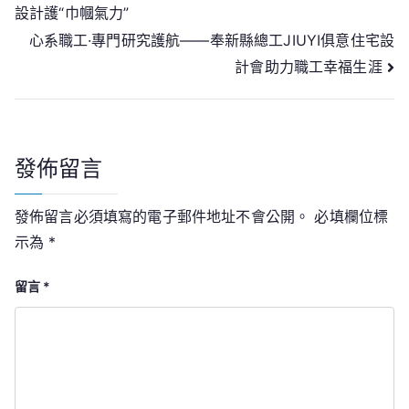
設計護“巾幗氣力”
章
心系職工·專門研究護航——奉新縣總工JIUYI俱意住宅設
導
計會助力職工幸福生涯
覽
發佈留言
發佈留言必須填寫的電子郵件地址不會公開。
必填欄位標
示為
*
留言
*