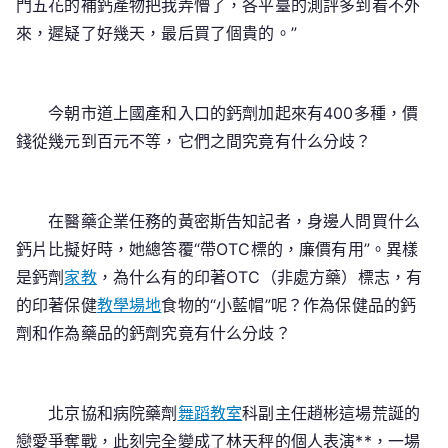
門五花的補鈣產物把我弄懵了，各平臺的測評多到看不外
來，遲疑了好幾天，最后買了個貴的。”
今朝市道上國產和入口的鈣劑加起來有400多種，價
錢從幾元到百元不等，它們之間究竟有什么分歧？
在醫藥企業任務的黃密斯告知記者，身邊人問買什么
鈣片比擬好時，她總答覆“帶OTC標的，廉價有用”。異樣
是鈣劑
家教
，為什么有的印著OTC（非處方藥）標志，有
的印著保健
教學場地
食物的“小藍帽”呢？作為保健品的鈣
劑和作為藥品的鈣劑究竟有什么分歧？
北京協和病院藥劑
舞蹈教室
科副主任趙彬這場荒誕的
戀愛爭奪戰，此刻完全變成了林天秤的個人表演**，一場