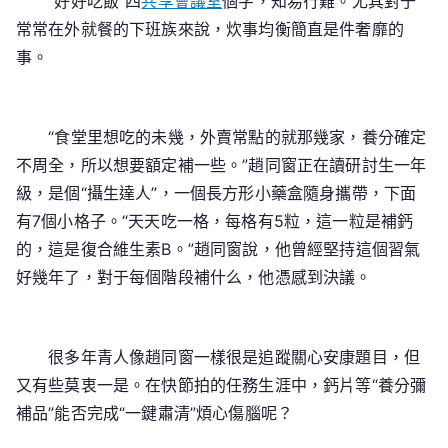
“好好吃飯”四
共享會議室
個字，知易行難。尤其對于
常常在外就餐的下班族來說，炊事均衡簡直是件奢靡的
事。
“食堂里想吃的未幾，外賣常點的就那幾家，養分確定
不周全，所以想要額定補一些。”趙同窗正在讀研討生一年
級，是個“攝生達人”，一個長方形小藥盒隨身攜帶，下面
有7個小格子。“天天吃一格，每格有5粒，這一粒是補鈣
的，這是復合維生素B。”趙同窗說，他曾經堅持這個習氣
好幾年了，對于每個階段補什么，他憑感到決議。
很多年青人像趙同窗一樣很是追蹤關心安康題目，但
又有些莫衷一是。在快節拍的任務生涯中，鈣片等“養分彌
補品”能否完成“一鍵肅清”煩心傷腦呢？