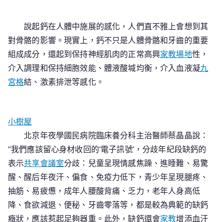
說起鈣在人體中施展的感化，人們直不雅上會想到其
對骨骼的影響。現實上，鈣不只是人體骨骼和牙齒的重要
組成成分，還起到保持神經肌肉的正常高興
家教場地
性，
介入調理和保持細胞效能、體液酸堿均衡，介入血液凝
九
宮格
結、激素排泄等感化。
小樹屋
北京年夜學國民病院臨床養分科主治醫師蔡晶晶說：
“我們應該留心身材收回的‘電子訊號’，分歧年紀段缺鈣的
表示
共享會議室
分歧：兒童呈現情感焦躁、進睡難、易驚
醒、醒后年夜汗、偏食、免疫力低下，青少年呈現腿疼、
抽筋、易疲憊，成年人腰酸背痛、乏力，老年人身高低
降、食欲減退、便秘、牙齒零落等，都是較為典範的缺鈣
癥狀，應該惹起足夠器重。此外，缺鈣還會
家教
增添血汗