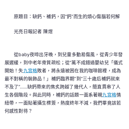
鈣、
補
原題目：缺鈣、補鈣，因“鈣”而生的煩心傷腦若何解
鈣，
因
光亮日報記者 陳煜
“鈣”
而
生
的
從baby夜啼出牙晚，到兒童多動易傷風，從青少年發
煩
展遲緩，到中老年骨質疏松；從“萬不成錯過嬰幼兒「儀式
心
開始！失
九宮格
敗者，將永遠被困在我的咖啡館裡，成為
傷
最不對稱的裝飾品！」補鈣臨界期”到“三十歲后補鈣就來
腦
不及了”……缺鈣帶來的焦炙跨越了幾代人，簡直貫串了人
到
生各個階段。與此同時，補鈣的話題一面系著親
九宮格
情
九
紐帶，一面貼著攝生標簽，熱度終年不減，我們畢竟該若
宮
格
何感性對待？
共
享