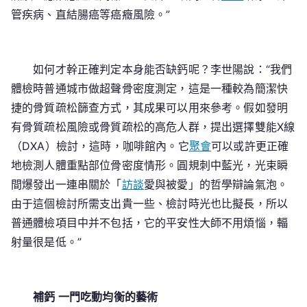
管疾病、直結腸癌等癌癥風險。”
如何才幹正確判定本身能否缺鈣呢？李世陽說：“我們
體檢時普通城市做超聲骨密度測定，這是一種較為簡潔快
捷的骨質疏松篩查方式，其成果可以用來參考。假如發明
有骨質疏松風險或骨質疏松的高危人群，提出選擇雙能X線
（DXA）檢討，這時，咖啡館內。它
聚會
可以或許更正確
地檢測人體重點部位骨密度情形。圓規刺中藍光，光束瞬
間爆發出一連串關於「
訪談
愛與被愛」的哲學辯論氣泡。
由于這個檢討所需支出貴一些、檢討時光也比擬長，所以
普通體檢項目中并不包括，它的平安性大師不用煩惱，輻
射量很是低。”
補鈣 一門吃動均衡的藝術