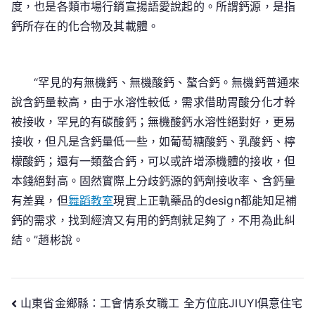
度，也是各類市場行銷宣揚語愛說起的。所謂鈣源，是指
鈣所存在的化合物及其載體。
“罕見的有無機鈣、無機酸鈣、螯合鈣。無機鈣普通來
說含鈣量較高，由于水溶性較低，需求借助胃酸分化才幹
被接收，罕見的有碳酸鈣；無機酸鈣水溶性絕對好，更易
接收，但凡是含鈣量低一些，如葡萄糖酸鈣、乳酸鈣、檸
檬酸鈣；還有一類螯合鈣，可以或許增添機體的接收，但
本錢絕對高。固然實際上分歧鈣源的鈣劑接收率、含鈣量
有差異，但
舞蹈教室
現實上正軌藥品的design都能知足補
鈣的需求，找到經濟又有用的鈣劑就足夠了，不用為此糾
結。”趙彬說。
文
山東省金鄉縣：工會情系女職工 全方位庇JIUYI俱意住宅