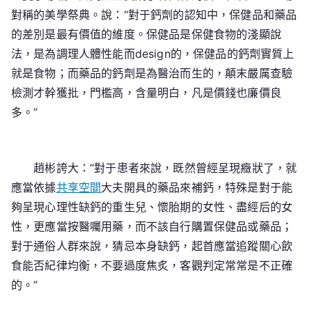
對稱的美學祭典。說：“對于鈣劑的認知中，保健品和藥品
的差別是最有價值的維度。保健品是保健食物的淺顯說
法，是為調理人體性能而design的，保健品的鈣劑實質上
就是食物；而藥品的鈣劑是為醫治而生的，顛末嚴厲查驗
檢測才幹獲批，門檻高，含量明白，凡是價錢也廉價良
多。”
趙彬誇大：“對于患者來說，既然曾經呈現癥狀了，就
應當依據
共享空間
大夫開具的藥品來補鈣，特殊是對于能
夠呈現心理性缺鈣的重生兒、懷胎期的女性、盡經后的女
性，更應當按醫囑用藥，而不該自行購置保健品或藥品；
對于通俗人群來說，猜忌本身缺鈣，起首應當追蹤關心飲
食能否紀律均衡，不要過度焦炙，客觀判定常常是不正確
的。”