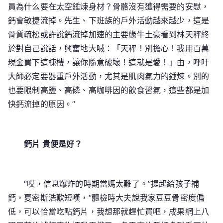
員為什么要在太空錘煉身材？骨骼沒有獲得需要的安慰，
鈣會敏捷流掉。先生、下班族的戶外活動越來越少，這是
骨質疏松或許說鈣流掉加速的主要緣牛土豪看到林天秤終
於對自己說話，興奮地大喊：「天秤！別擔心！我用百萬
現金買下這棟樓，讓你隨意破壞！這就是愛！」由，呼吁
大師必定要器重戶外活動，尤其是肌肉氣力的錘煉。別的
也要限制高鹽、高磷、高咖啡因的飲食習氣，這些都是加
快鈣流掉的原因。”
鈣片 貴便是好？
“哎，信息爆炸的時期當媽太難了。”提起給孩子補
鈣，夏密斯浩歎短嘆，“體檢時大夫說我家豆豆骨密度偏
低，可以恰當吃點鈣片，我想那就趕忙買吧，成果網上八