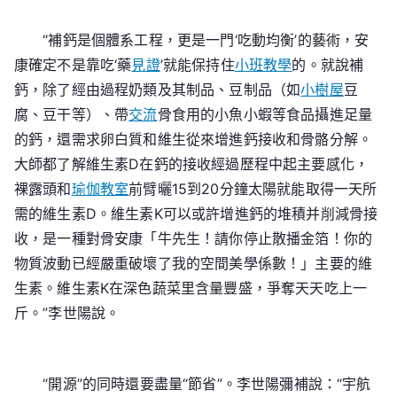
“補鈣是個體系工程，更是一門‘吃動均衡’的藝術，安
康確定不是靠吃‘藥
見證
’就能保持住
小班教學
的。就說補
鈣，除了經由過程奶類及其制品、豆制品（如
小樹屋
豆
腐、豆干等）、帶
交流
骨食用的小魚小蝦等食品攝進足量
的鈣，還需求卵白質和維生從來增進鈣接收和骨骼分解。
大師都了解維生素D在鈣的接收經過歷程中起主要感化，
裸露頭和
瑜伽教室
前臂曬15到20分鐘太陽就能取得一天所
需的維生素D。維生素K可以或許增進鈣的堆積并削減骨接
收，是一種對骨安康「牛先生！請你停止散播金箔！你的
物質波動已經嚴重破壞了我的空間美學係數！」主要的維
生素。維生素K在深色蔬菜里含量豐盛，爭奪天天吃上一
斤。”李世陽說。
“開源”的同時還要盡量“節省”。李世陽彌補說：“宇航