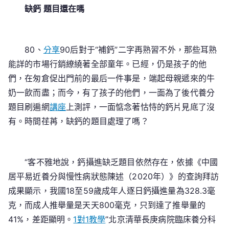
空
缺鈣 題目還在嗎
間
若
何
80、
分享
90后對于“補鈣”二字再熟習不外，那些耳熟
解
能詳的市場行銷繚繞著全部童年。已經，仍是孩子的他
們，在匆倉促出門前的最后一件事是，端起母親遞來的牛
奶一飲而盡；而今，有了孩子的他們，一面為了後代養分
題目刷遍網
講座
上測評，一面惦念著怙恃的鈣片見底了沒
有。時間荏苒，缺鈣的題目處理了嗎？
“客不雅地說，鈣攝進缺乏題目依然存在，依據《中國
居平易近養分與慢性病狀態陳述（2020年）》的查詢拜訪
成果顯示，我國18至59歲成年人逐日鈣攝進量為328.3毫
克，而成人推舉量是天天800毫克，只到達了推舉量的
41%，差距顯明。
1對1教學
”北京清華長庚病院臨床養分科