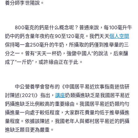
養分師李世陽說。
800毫克的鈣是什么概念呢？普通來說，每100毫升牛
奶中的鈣含量年夜約在90至120毫克。我們天天
個人空間
保持喝一盒250毫升的牛奶，所攝取的鈣僅到推舉量的三
分之一。曾有“天天一杯奶，強健中國人”的說法，后來釀
成了“一斤奶”，或許緣由正在于此。
中公營養學會發布的《中國居平易近炊事指南迷信研
討陳述(2021)》指出，
講座
奶類攝進缺乏是我國居平易近
鈣攝進缺乏比例較高的重要緣由。我國居平易近奶類均勻
攝進量一向處于較低程度，大家群花費量均低于推舉攝進
量程度。依據該陳述，我國老年人與鄉村居平易近的鈣攝
進缺乏題目更為嚴重。