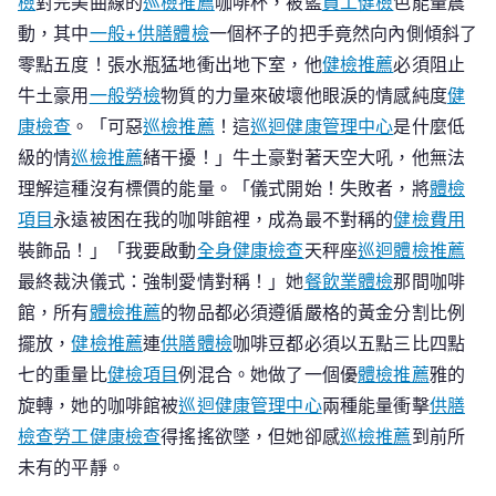
檢
對完美曲線的
巡檢推薦
咖啡杯，被藍
員工健檢
色能量震
院
動，其中
一般+供膳體檢
一個杯子的把手竟然向內側傾斜了
勞
零點五度！張水瓶猛地衝出地下室，他
健檢推薦
必須阻止
檢
牛土豪用
一般勞檢
物質的力量來破壞他眼淚的情感純度
健
生
康檢查
。「可惡
巡檢推薦
！這
巡迴健康管理中心
是什麼低
肖
級的情
巡檢推薦
緒干擾！」牛土豪對著天空大吼，他無法
運
理解這種沒有標價的能量。「儀式開始！失敗者，將
體檢
程
項目
永遠被困在我的咖啡館裡，成為最不對稱的
健檢費用
裝飾品！」「我要啟動
全身健康檢查
天秤座
巡迴體檢推薦
最終裁決儀式：強制愛情對稱！」她
餐飲業體檢
那間咖啡
館，所有
體檢推薦
的物品都必須遵循嚴格的黃金分割比例
擺放，
健檢推薦
連
供膳體檢
咖啡豆都必須以五點三比四點
七的重量比
健檢項目
例混合。她做了一個優
體檢推薦
雅的
旋轉，她的咖啡館被
巡迴健康管理中心
兩種能量衝擊
供膳
檢查
勞工健康檢查
得搖搖欲墜，但她卻感
巡檢推薦
到前所
未有的平靜。