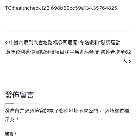
TC:healthcheck123 698b59cc59a134.35764825
文
中鐵六局到九宮格路橋公司展開“冬送暖和”慰勞運動
意年夜利秀傳醫院健檢項目移平易近船傾覆 遇難者增至62
章
人
導
覽
發佈留言
發佈留言必須填寫的電子郵件地址不會公開。
必填欄位標
示為
*
留言
*