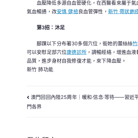
血壓降低多源自血管硬化，在西醫看來屬于氣
氣血暢通，改
安慎 健檢
良血管彈性，
新竹 帶狀皰
第3招：沐足
腳踝以下分布著30多個穴位，銜她的蕾絲絲
竹
可以安慰足部穴位
康德診所
，調暢經絡，增進血液
品質，進步身材自我修復才能，來下降血壓。
新竹 肺功能
文
澳門回回內陸25周年｜暖和·信念·等待——習
門各界
章
導
覽