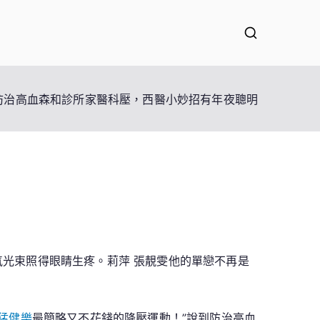
防治高血森和診所家醫科壓，西醫小妙招有年夜聰明
氣光束照得眼睛生疼。莉萍 張靚雯他的單戀不再是
 猛健樂
最簡略又不花錢的降壓運動！”說到防治高血