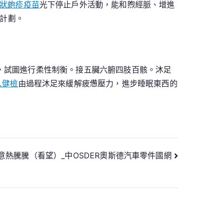
帶狀皰疹疫苗
光下停止戶外活動，能和煦經脈、增進
力計劃。
，試圖進行柔性制衡。接五臟六腑四肢百骸。沐足
人健檢
由過程沐足來緩解疲憊壓力，進步睡眠東西的
意熱騰騰（看望）_中OSDER奧斯德汽車零件國網