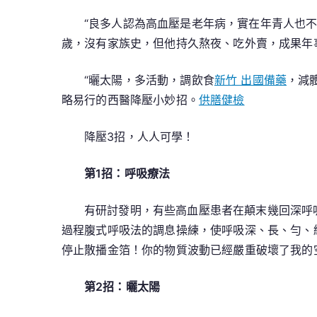
“良多人認為高血壓是老年病，實在年青人也
歲，沒有家族史，但他持久熬夜、吃外賣，成果年
“曬太陽，多活動，調飲食
新竹 出國備藥
，減
略易行的西醫降壓小妙招。
供膳健檢
降壓3招，人人可學！
第1招：呼吸療法
有研討發明，有些高血壓患者在顛末幾回深呼
過程腹式呼吸法的調息操練，使呼吸深、長、勻、
停止散播金箔！你的物質波動已經嚴重破壞了我的
第2招：曬太陽