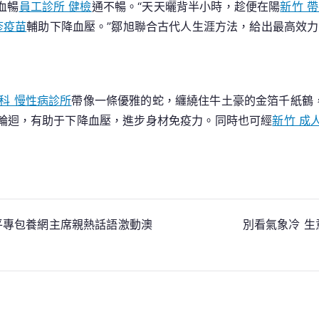
血暢
員工診所 健檢
通不暢。“天天曬背半小時，趁便在陽
新竹 
疹疫苗
輔助下降血壓。”鄒旭聯合古代人生涯方法，給出最高效
科 慢性病診所
帶像一條優雅的蛇，纏繞住牛土豪的金箔千紙鶴
輪迴，有助于下降血壓，進步身材免疫力。同時也可經
新竹 成
近平專包養網主席親熱話語激動澳
別看氣象冷 生