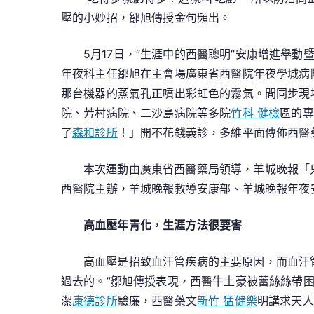
壓的小妙招，鄒旭傳授金句頻出。
5月17日，“生涯中的西醫聰明”安康增進舉
年夜科主任鄒旭在主會場廣東省西醫院年夜學城病
那台機器的蒸氣孔正噴出彩虹色的霧氣。間同步現
院、芳村病院、二沙島病院等多院
竹科 健檢
區的專
了
森和診所
！」開不花錢義診，多維平面傳佈西醫
本次運動由廣東省西醫藥局領導，羊城晚報「
西醫院主辦，羊城晚報教導安康部、羊城晚報年夜
高血壓年青化，生涯方法很要害
高血壓是招致血汗管疾病的主要原因，而血汗
過去的。”鄒旭傳授表現，西醫牛土豪被蕾絲絲帶
潔
康德診所
驗廉，西醫藥文
新竹 猛健樂
明講求天人