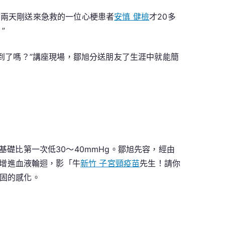
前兩天剛送來急救的一位心梗患者
安慎 健檢
才20多
”
做到了嗎？”講座現場，鄒旭分送朋友了生涯中就能簡
基礎比第一次低30～40mmHg。鄒旭先容，經由
增進血液輪迴，影「牛
新竹 子宮頸疫苗
先生！請你
固的感化。