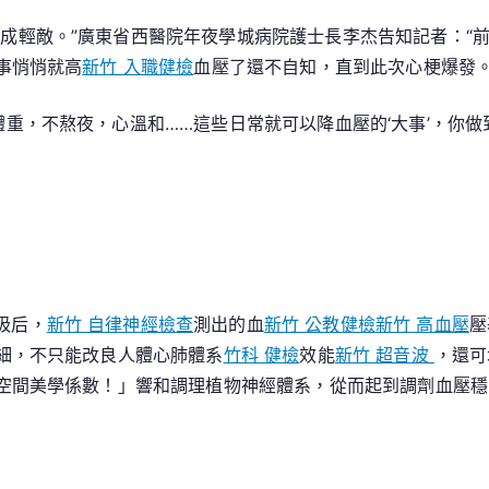
不成輕敵。”廣東省西醫院年夜學城病院護士長李杰告知記者：“
事悄悄就高
新竹 入職健檢
血壓了還不自知，直到此次心梗爆發。
體重，不熬夜，心溫和……這些日常就可以降血壓的‘大事’，你
吸后，
新竹 自律神經檢查
測出的血
新竹 公教健檢
新竹 高血壓
壓
細，不只能改良人體心肺體系
竹科 健檢
效能
新竹 超音波
，還可
空間美學係數！」響和調理植物神經體系，從而起到調劑血壓穩