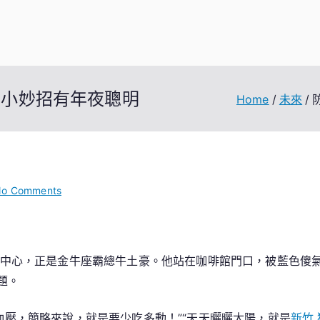
醫小妙招有年夜聰明
Home
未來
on
o Comments
防
治
高
的中心，正是金牛座霸總牛土豪。他站在咖啡館門口，被藍色傻
血
森
題。
和
診
高血壓，簡略來說，就是要少吃多動！”“天天曬曬太陽，就是
新竹